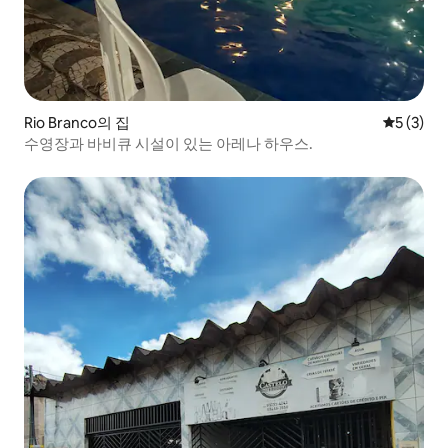
Rio Branco의 집
평점 5점(
5 (3)
수영장과 바비큐 시설이 있는 아레나 하우스.