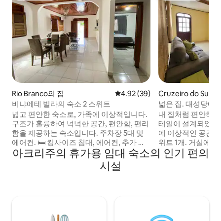
Rio Branco의 집
평점 4.92점(5점 만점), 후기 39
4.92 (39)
Cruzeiro do Sul의
비냐에테 빌라의 숙소 2 스위트
넓은 집. 대성당에서
넓고 편안한 숙소로, 가족에 이상적입니다.
내 집처럼 편안하게 
구조가 훌륭하여 넉넉한 공간, 편안함, 편리
테일이 설계되었습니
함을 제공하는 숙소입니다. 주차장 5대 및
에 이상적인 공간입니
에어컨. 🛏️ 킹사이즈 침대, 에어컨, 추가 싱
위트 1개. 거실에는 
아크리주의 휴가용 임대 숙소의 인기 편의
글 침대 2개가 있는 전용 욕실이 있는 침실 2
고 스트리밍 서비스(H
개가 있습니다. 🏡 전체 구조 📍전략적 위치
포함되어 있습니다.
시설
슈퍼마켓, 24시간 헬스장, 약국, 정육점, 식
할 수 있는 시설이
료품점, Horto Florestal 시장에서 가깝고,
큐 공간이 있는 지역
응급실에서 5분 거리입니다. 🔑 모든 권한:
터넷(200MB) 회
게스트가 집 전체를 사용할 수 있으며, 사생
사항: ✔️ 침실 2개
활이 철저히 보호됩니다.
워; 커피, 차, 비스