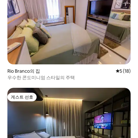
Rio Branco의 집
평점 5점(5
5 (18)
우수한 콘도미니엄 스타일의 주택
게스트 선호
게스트 선호