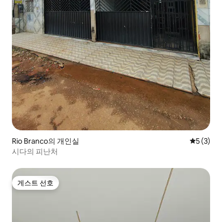
Rio Branco의 개인실
평점 5점(
5 (3)
시다의 피난처
게스트 선호
게스트 선호