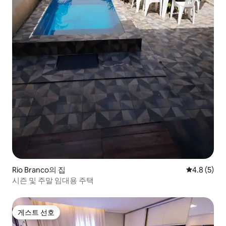
Rio Branco의 집
평점 4.8점(
4.8 (5)
시즌 및 주말 임대용 주택
게스트 선호
게스트 선호