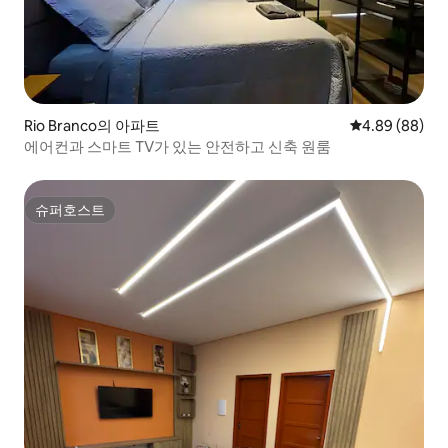
Rio Branco의 아파트
평점 4.89점(5
4.89 (88)
에어컨과 스마트 TV가 있는 안전하고 신축 원룸
슈퍼호스트
슈퍼호스트