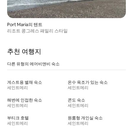
Port Maria의 텐트
리조트 콩그레스 패밀리 스타일
추천 여행지
다른 유형의 에어비앤비 숙소
게스트용 별채 숙소
온수 욕조가 있는 숙소
세인트메리
세인트메리
해변에 인접한 숙소
콘도 숙소
세인트메리
세인트메리
부티크 호텔
원룸형 개인실 숙소
세인트메리
세인트메리