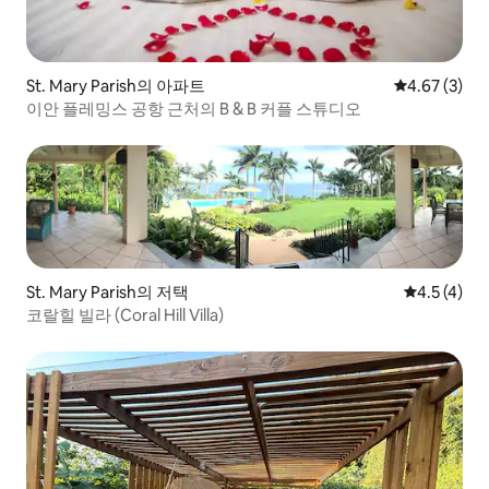
St. Mary Parish의 아파트
평점 4.67점(
4.67 (3)
이안 플레밍스 공항 근처의 B & B 커플 스튜디오
St. Mary Parish의 저택
평점 4.5점(
4.5 (4)
코랄힐 빌라 (Coral Hill Villa)