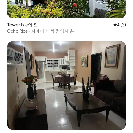
Tower Isle의 집
평점 4점(
4 (3)
Ocho Rios - 자메이카 섬 휴양지 층