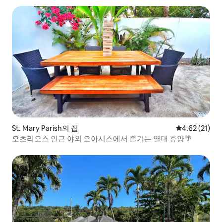
St. Mary Parish의 집
평점 4.62점(5
4.62 (21)
오초리오스 인근 야외 오아시스에서 즐기는 열대 휴양🌴