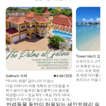
슈퍼호스트
슈퍼호스트
Tower Isle의 집
오초리오스 근처에
무료로 출입할 수 
이 독특한 숙소는 
니다. 차로 10분 
료 해변 데이를 즐길 수 
Galina의 저택
평점 4.66점(5점 만점), 후기 103
4.66 (103)
초리오스 마을 외곽
*럭셔리 렌탈* 갈리나의 더 팜스
해 있습니다. 숙소에서 10분 거리에 블루홀
다음 자메이카 여행 계획의 번거로움을 저
리버 관광지, 야만 
희가 덜어드릴게요! 올인클루시브 옵션을
파크, 돌고래와 함
제공합니다! > 침실 8개 > 욕실 7.5개 >>최대
와 인근에서 즐길 수
16명까지 숙박할 수 있는 숙소 >> 청소 및 개
습니다. 이 숙소는
반려동물 동반이 허용되는 세인트메리 숙
인 일일 셰프는 임대료에 포함됩니다. >> 공