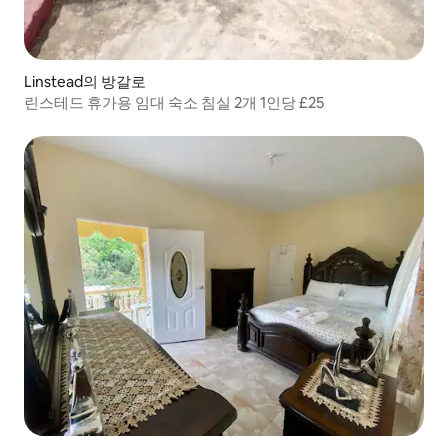
Linstead의 방갈로
린스테드 휴가용 임대 숙소 침실 2개 1인당 £25