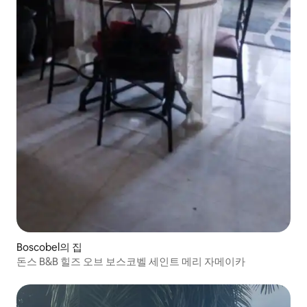
Boscobel의 집
돈스 B&B 힐즈 오브 보스코벨 세인트 메리 자메이카