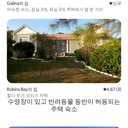
Galina의 집
신규 숙소
신규
아늑한 숙소, 침실 3개, 욕실 3개, IFIA에서 몇 분 거리
Robins Bay의 집
평점 4.67점(
4.67 (3)
힐다 로건 모리스 저택
수영장이 있고 반려동물 동반이 허용되는
주택 숙소