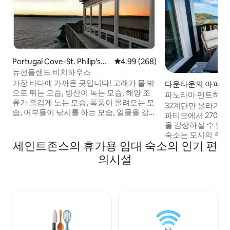
Portugal Cove-St. Philip's의
평점 4.99점(5점 만점), 후기 268
4.99 (268)
집
뉴펀들랜드 비치하우스
가장 바다에 가까운 곳입니다! 고래가 물 밖
다운타운의 아파트
으로 뛰는 모습, 빙산이 녹는 모습, 해양 조
파노라마 펜트하우스 
류가 즐겁게 노는 모습, 폭풍이 몰려오는 모
럭셔리 킹
32계단만 올라가면
습, 어부들이 낚시를 하는 모습, 일몰을 감상
파티오에서 270°의
하는 것을 즐기는 사람이나 하이킹, 카약, 다
을 감상하실 수 있습니다. 99점
이빙, 일반적인 탐험을 좋아하는 사람들은
숙소는 도시의 주요 
이 독특한 숙소와 이곳에서 누릴 수 있는 경
세인트존스의 휴가용 임대 숙소의 인기 편
리에 있지만, 이 
험을 특히 좋아할 것입니다. 세인트존스 공
소음을 피할 수 있을
의시설
항과 시내에서 차로 15~20분 거리에 있는
니다. ➜엠마 킹사이즈 하이브리드 프리미
아름다운 콘셉션 베이의 해안선에 자리한
엄 매트리스 ➜Broo
이 숙소에서는 놀라운 전망을 감상할 수 있
이어 테이블/바비큐
습니다.(이 숙소는 원격 근무자를 위한 훌륭
기 ➜스트리밍 및 케
한 와이파이도 갖추고 있습니다:)
➜열쇠 없이 출입 
파이 ➜주방 완비 
사지기