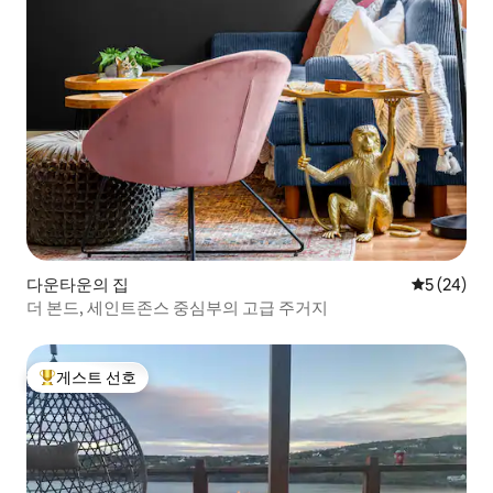
다운타운의 집
평점 5점(5
5 (24)
더 본드, 세인트존스 중심부의 고급 주거지
게스트 선호
상위 게스트 선호