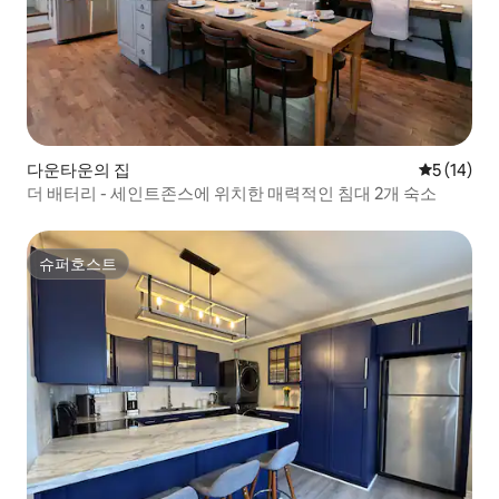
다운타운의 집
평점 5점(5
5 (14)
더 배터리 - 세인트존스에 위치한 매력적인 침대 2개 숙소
슈퍼호스트
슈퍼호스트