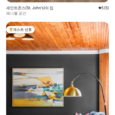
세인트존스(St. John's)의 집
평점 5점(
5 (5)
페니웰 공간
게스트 선호
상위 게스트 선호