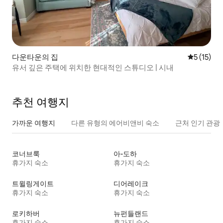
다운타운의 집
평점 5점(5
5 (15)
유서 깊은 주택에 위치한 현대적인 스튜디오 | 시내
추천 여행지
가까운 여행지
다른 유형의 에어비앤비 숙소
근처 인기 관광
코너브룩
아-도하
휴가지 숙소
휴가지 숙소
트윌링게이트
디어레이크
휴가지 숙소
휴가지 숙소
로키하버
뉴펀들랜드
휴가지 숙소
휴가지 숙소