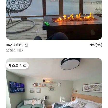
Bay Bulls의 집
평점 5점(5
5 (85)
오션스 에지
게스트 선호
게스트 선호