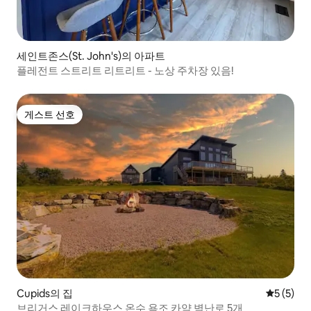
세인트존스(St. John's)의 아파트
플레전트 스트리트 리트리트 - 노상 주차장 있음!
게스트 선호
게스트 선호
Cupids의 집
평점 5점(
5 (5)
브리거스 레이크하우스 온수 욕조 카약 벽난로 5개