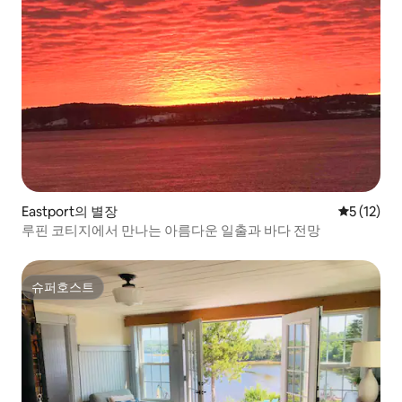
Eastport의 별장
평점 5점(5
5 (12)
루핀 코티지에서 만나는 아름다운 일출과 바다 전망
슈퍼호스트
슈퍼호스트