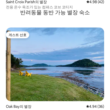
Saint Croix Parish의 별장
평점 4.98점(5
4.98 (42)
전용 온수 욕조가 있는 컴패스 코브 코티지
반려동물 동반 가능 별장 숙소
게스트 선호
게스트 선호
Oak Bay의 별장
평점 4.94점(5
4.94 (36)