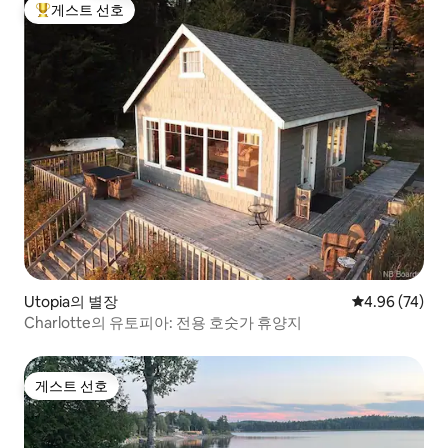
게스트 선호
상위 게스트 선호
Utopia의 별장
평점 4.96점(5
4.96 (74)
Charlotte의 유토피아: 전용 호숫가 휴양지
게스트 선호
게스트 선호