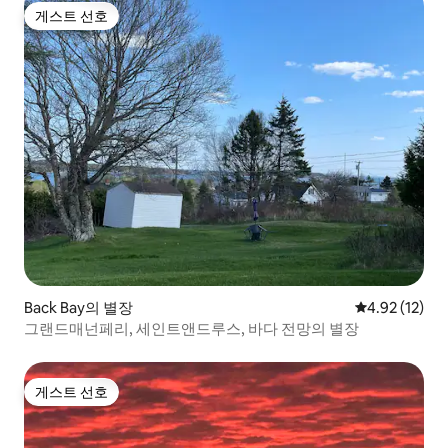
게스트 선호
게스트 선호
Back Bay의 별장
평점 4.92점(5
4.92 (12)
그랜드매넌페리, 세인트앤드루스, 바다 전망의 별장
게스트 선호
게스트 선호