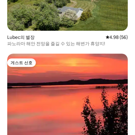
Lubec의 별장
평점 4.98점(5
4.98 (56)
파노라마 해안 전망을 즐길 수 있는 해변가 휴양지!
게스트 선호
게스트 선호