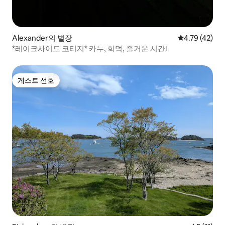
Alexander의 별장
평점 4.79점(5
4.79 (42)
*레이크사이드 코티지* 카누, 화덕, 즐거운 시간!
게스트 선호
게스트 선호