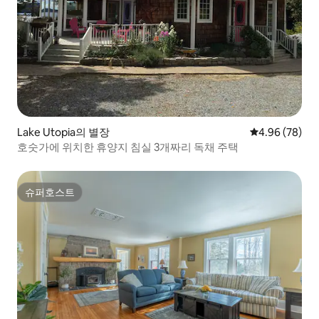
Lake Utopia의 별장
평점 4.96점(5
4.96 (78)
호숫가에 위치한 휴양지 침실 3개짜리 독채 주택
슈퍼호스트
슈퍼호스트