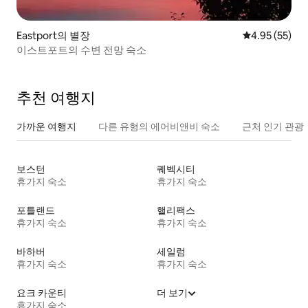
Eastport의 별장
평점 4.95점(5
4.95 (55)
이스트포트의 수변 전망 숙소
추천 여행지
가까운 여행지
다른 유형의 에어비앤비 숙소
근처 인기 관광
보스턴
퀘벡시티
휴가지 숙소
휴가지 숙소
포틀랜드
핼리팩스
휴가지 숙소
휴가지 숙소
바하버
세일럼
휴가지 숙소
휴가지 숙소
요크 카운티
더 보기
휴가지 숙소