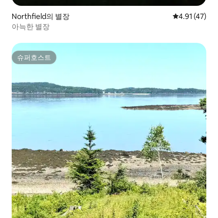
Northfield의 별장
평점 4.91점(
4.91 (47)
아늑한 별장
슈퍼호스트
슈퍼호스트