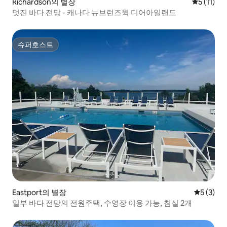
Richardson의 별장
평점 5점(5
5 (11)
멋진 바다 전망 - 캐나다 뉴브런즈윅 디어아일랜드
슈퍼호스트
슈퍼호스트
Eastport의 별장
평점 5점(
5 (3)
일부 바다 전망의 전원주택, 수영장 이용 가능, 침실 2개