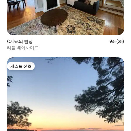
Calais의 별장
평점 5점(5
5 (25)
리틀 베이사이드
게스트 선호
게스트 선호