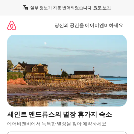
콘
일부 정보가 자동 번역되었습니다. 
원문 보기
텐
츠
로
당신의 공간을 에어비앤비하세요
바
로
가
기
세인트 앤드류스의 별장 휴가지 숙소
에어비앤비에서 독특한 별장을 찾아 예약하세요.