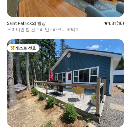
Saint Patrick의 별장
평점 4.81점(
4.81 (16)
도미니언 힐 컨트리 인 - 하모니 코티지
게스트 선호
상위 게스트 선호