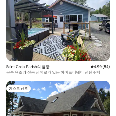
Saint Croix Parish의 별장
평점 4.99점(5
4.99 (84)
온수 욕조와 전용 산책로가 있는 하이드어웨이 전원주택
게스트 선호
게스트 선호