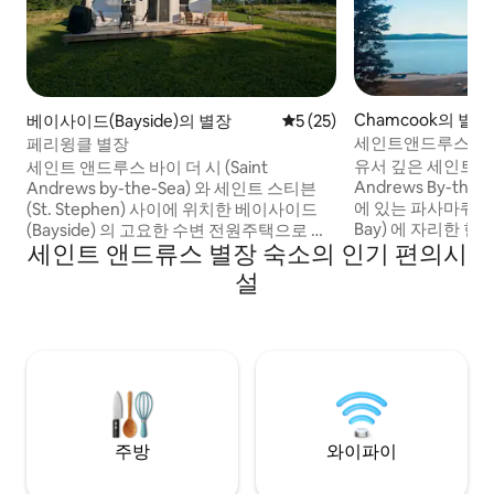
Chamcook의 별장
베이사이드(Bayside)의 별장
평점 5점(5점 만점), 후기 25
5 (25)
세인트앤드루스 근처
페리윙클 별장
유서 깊은 세인트 앤
세인트 앤드루스 바이 더 시 (Saint
Andrews By-the
Andrews by-the-Sea) 와 세인트 스티븐
에 있는 파사마쿼디 베
(St. Stephen) 사이에 위치한 베이사이드
Bay) 에 자리한 
(Bayside) 의 고요한 수변 전원주택으로 떠
세인트 앤드류스 별장 숙소의 인기 편의시
인 솔티 메이든 (Sal
나보세요. 멋진 전망, 전용 선착장, 조수 바
취해보세요. 최고
다로 바로 연결되는 해안선을 즐겨보세요.
설
이 5에이커의 오션
자연 애호가와 평화를 원하는 사람들에게
스트를 수용할 수 있
완벽한 잘 꾸며진 전원주택은 편안한 숙박
계절 온수 욕조, 
을 위한 모든 현대적인 편의시설을 제공합
움과 휴식을 즐기실
니다. 데크에서 식사를 즐기거나, 전망을 감
을 맞으며 몸과 마음
상하며 휴식을 취하거나, 하루 종일 둘러본
솔티 메이든이 기다
후 캠프파이어 옆에서 아늑한 휴식을 취해
보세요. 편안함과 자연의 아름다움의 완벽
한 조화를 경험하세요.
주방
와이파이