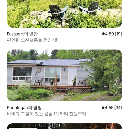
Eastport의 별장
평점 4.89점(5
4.89 (19)
편안한 오션프론트 휴양지!!!
Pocologan의 별장
평점 4.65점(5
4.65 (34)
바비큐 그릴이 있는 침실 1개짜리 전원주택