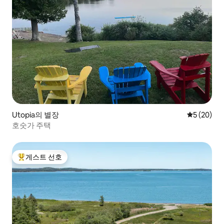
Utopia의 별장
평점 5점(5
5 (20)
호숫가 주택
게스트 선호
상위 게스트 선호