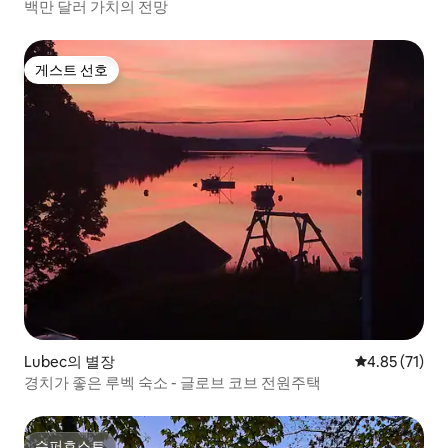
백만 달러 가치의 전망
게스트 선호
게스트 선호
Lubec의 별장
평점 4.85점(5
4.85 (71)
경치가 좋은 루벡 숙소 - 글로브 코브 전원주택
슈퍼호스트