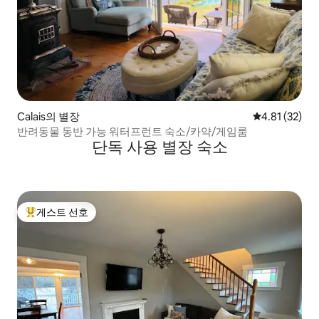
Calais의 별장
평점 4.81점(5
4.81 (32)
반려동물 동반 가능 워터프런트 숙소/카약/게임룸
단독 사용 별장 숙소
게스트 선호
상위 게스트 선호