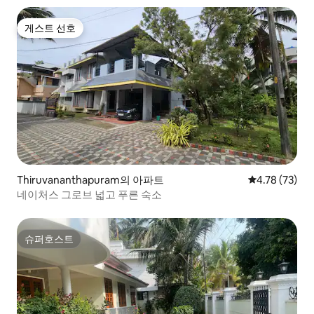
게스트 선호
게스트 선호
Thiruvananthapuram의 아파트
평점 4.78점(5
4.78 (73)
네이처스 그로브 넓고 푸른 숙소
슈퍼호스트
슈퍼호스트