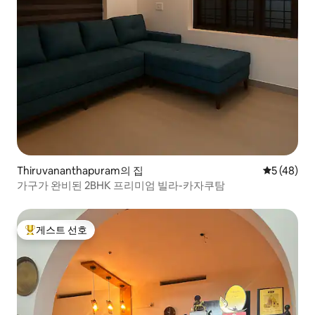
Thiruvananthapuram의 집
평점 5점(5
5 (48)
가구가 완비된 2BHK 프리미엄 빌라-카자쿠탐
게스트 선호
상위 게스트 선호