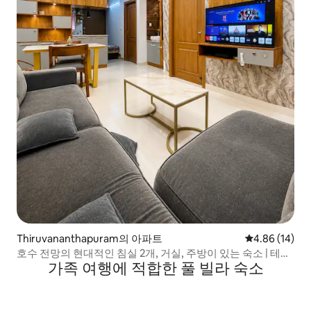
Thiruvananthapuram의 아파트
평점 4.86점(5
4.86 (14)
호수 전망의 현대적인 침실 2개, 거실, 주방이 있는 숙소 | 테크
가족 여행에 적합한 풀 빌라 숙소
노파크 | 트리반드룸