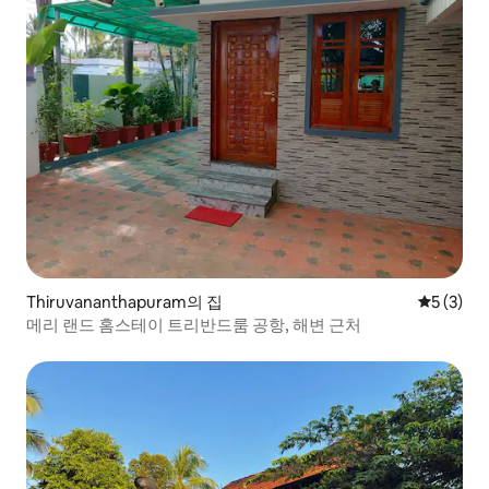
Thiruvananthapuram의 집
평점 5점(
5 (3)
메리 랜드 홈스테이 트리반드룸 공항, 해변 근처