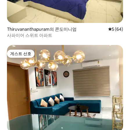
Thiruvananthapuram의 콘도미니엄
평점 5점(5
5 (64)
사파이어 스위트 아파트
게스트 선호
게스트 선호