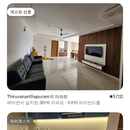
게스트 선호
게스트 선호
Thiruvananthapuram의 아파트
평점 5점(5
5 (12)
에어컨이 설치된 3BHK 아파트 - KIMS 트리반드룸
슈퍼호스트
슈퍼호스트