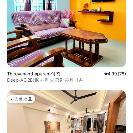
Thiruvananthapuram의 집
평점 4.99점(5
4.99 (78)
Deep-AC 2BHK 사원 및 공항 근처 | 1층
게스트 선호
게스트 선호