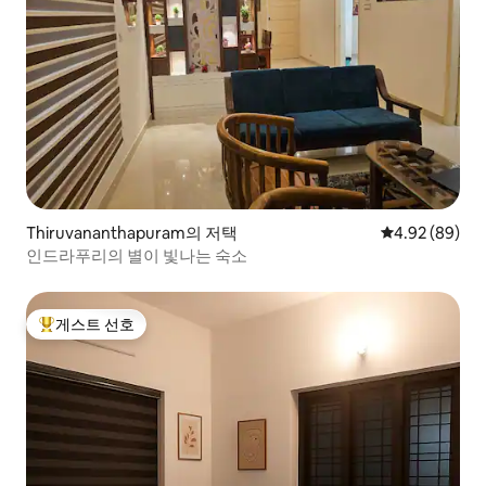
Thiruvananthapuram의 저택
평점 4.92점(5
4.92 (89)
인드라푸리의 별이 빛나는 숙소
게스트 선호
상위 게스트 선호