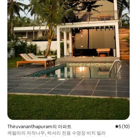
Thiruvananthapuram의 아파트
평점 5점(5
5 (10)
케랄라의 자작나무, 럭셔리 전용 수영장 비치 빌라