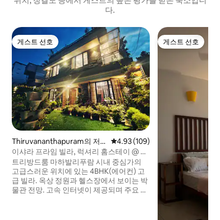
위치, 청결도 등에서 게스트의 높은 평가를 받은 숙소입니
다.
게스트 선호
게스트 선호
게스트 선호
게스트 선호
Thiruvananthapuram의 저
평점 4.93점(5점 만점), 후기 109
4.93 (109)
택
이샤라 프라임 빌라, 럭셔리 홈스테이 @ 시
내 중심가
트리방드룸 마하발리푸람 시내 중심가의
고급스러운 위치에 있는 4BHK(에어컨) 고
급 빌라. 옥상 정원과 헬스장에서 보이는 박
물관 전망. 고속 인터넷이 제공되며 주요 도
로로 연결됩니다. 화장실 5개가 딸린 방음
빌라. 예약 시 게스트 2명은 방 1개를, 4명은
방 2개를, 6명은 방 3개를, 8명 이상만 전체