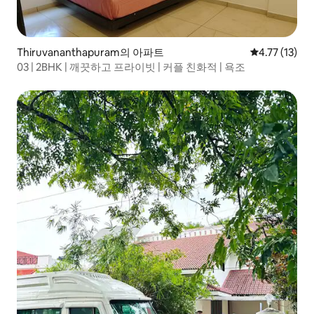
Thiruvananthapuram의 아파트
평점 4.77점(
4.77 (13)
03 | 2BHK | 깨끗하고 프라이빗 | 커플 친화적 | 욕조