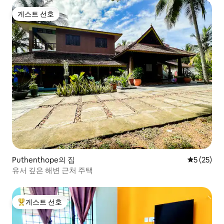
게스트 선호
게스트 선호
Puthenthope의 집
평점 5점(5
5 (25)
유서 깊은 해변 근처 주택
게스트 선호
상위 게스트 선호