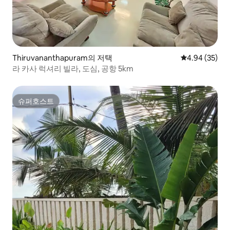
Thiruvananthapuram의 저택
평점 4.94점(5
4.94 (35)
라 카사 럭셔리 빌라, 도심, 공항 5km
슈퍼호스트
슈퍼호스트