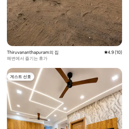
Thiruvananthapuram의 집
평점 4.9점(5
4.9 (10)
해변에서 즐기는 휴가
게스트 선호
게스트 선호