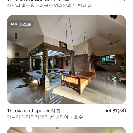
신샤라 홈즈 & 트래블스 여러분의 두 번째 집
슈퍼호스트
슈퍼호스트
Thiruvananthapuram의 집
평점 4.81점(5
4.81 (54)
럭셔리 헤리티지 빌라 @ 벨라야니 호수