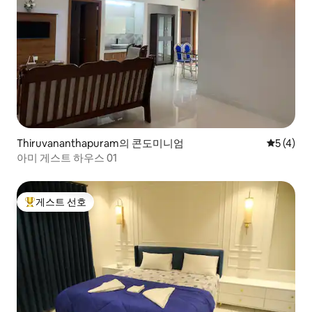
Thiruvananthapuram의 콘도미니엄
평점 5점(
5 (4)
아미 게스트 하우스 01
게스트 선호
상위 게스트 선호