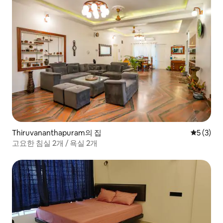
Thiruvananthapuram의 집
평점 5점(
5 (3)
고요한 침실 2개 / 욕실 2개