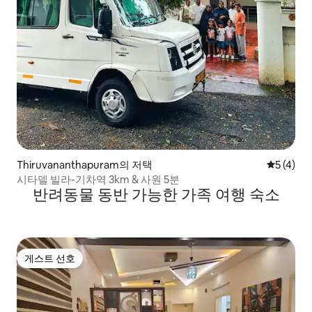
Thiruvananthapuram의 저택
평점 5점(
5 (4)
시타델 빌라-기차역 3km & 사원 5분
반려동물 동반 가능한 가족 여행 숙소
게스트 선호
게스트 선호