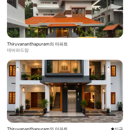
Thiruvananthapuram의 아파트
데바파드맘
Thiruvananthapuram의 아파트
신규 숙소
신규