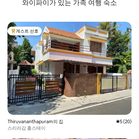
와이파이가 있는 가족 여행 숙소
게스트 선호
상위 게스트 선호
Thiruvananthapuram의 집
평점 5점(5
5 (20)
스리라감 홈스테이