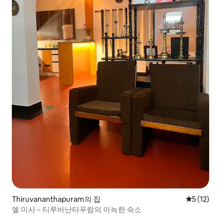
Thiruvananthapuram의 집
평점 5점(5
5 (12)
엘 미사 – 티루바난타푸람의 아늑한 숙소