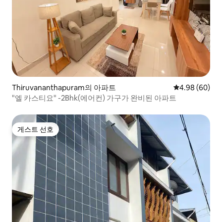
Thiruvananthapuram의 아파트
평점 4.98점(5
4.98 (60)
"엘 카스티요" -2Bhk(에어컨) 가구가 완비된 아파트
게스트 선호
게스트 선호