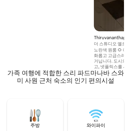
빌라에서 방 4개를 사용할 수 있습니다. 차
량 1대와 자전거 2대를 주차할 수 있는 주차
장. 최신 편의시설을 갖춘 모듈식 주방 연중
무휴 24시간 가압 온수 55인치 TV, 넷플릭
스 프라임 / 예비 전원이 있는 HD 케이블.
Thiruvananthap
파트
더 스튜디오 옐로우
노란색 원룸 🌻 예술 작품으로 가득하고 평
화롭고 고급스러운
거닙니다. 도시의 ♥️에 
고, 넷플릭스를 시
가족 여행에 적합한 스리 파드마나바 스와
시청할 수 있습니다.
습니다. 금연 아파트입니다! 도보 거리 내에
미 사원 근처 숙소의 인기 편의시설
갈 곳이 많은 아늑
럼 편안하게 지내세요. 스튜디오 
저희의 작은 퍼그 
니다(아, 아파트에는 🐶 없
대한 열정을 공유하
SY를 떠나겠다고 
주방
와이파이