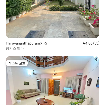
Thiruvananthapuram의 집
평점 4.86점(5
4.86 (35)
핑키스 빌라
게스트 선호
게스트 선호