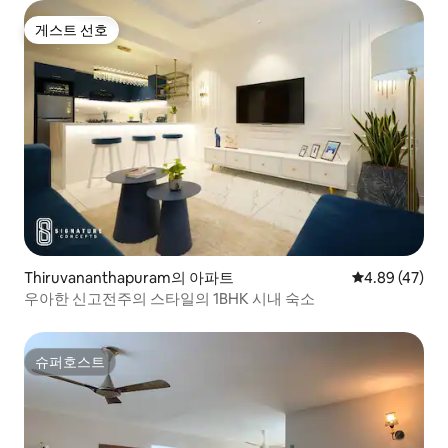
게스트 선호
게스트 선호
Thiruvananthapuram의 아파트
평점 4.89점(5
4.89 (47)
우아한 신고전주의 스타일의 1BHK 시내 숙소
슈퍼호스트
슈퍼호스트