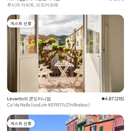
루시의 아파트, 리오마조레
게스트 선호
게스트 선호
Levanto의 콘도미니엄
평점 4.87점(5
4.87 (215)
Ca 'da Nella (cod.cin it011017c27n9keboc)
게스트 선호
게스트 선호