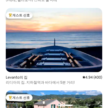
게스트 선호
상위 게스트 선호
Levanto의 집
평점 4.94점(5점
4.94 (400)
리디아의 집. 지하철역과 바다에서 5분 거리!
게스트 선호
상위 게스트 선호