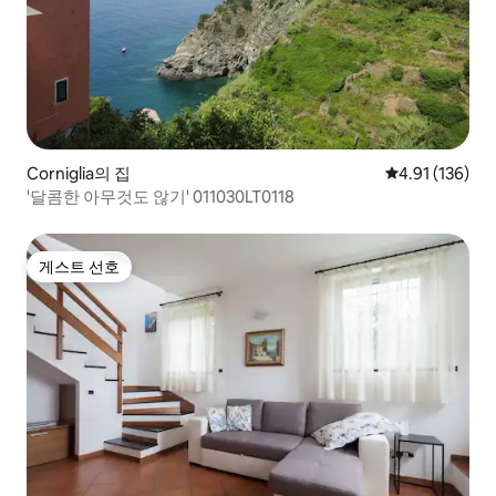
Corniglia의 집
평점 4.91점(5
4.91 (136)
'달콤한 아무것도 않기' 011030LT0118
게스트 선호
게스트 선호