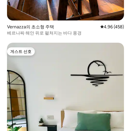
Vernazza의 초소형 주택
평점 4.96점(5점
4.96 (458)
베르나짜 해안 위로 펼쳐지는 바다 풍경
게스트 선호
게스트 선호