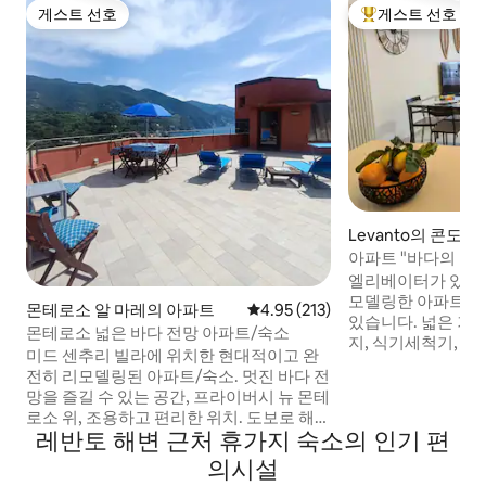
게스트 선호
게스트 선호
게스트 선호
상위 게스트 선호
Levanto의 콘도
아파트 "바다의 향기"
엘리베이터가 있는 
모델링한 아파트로 
몬테로소 알 마레의 아파트
평점 4.95점(5점 만점), 후기 213
4.95 (213)
있습니다. 넓은 거
몬테로소 넓은 바다 전망 아파트/숙소
지, 식기세척기, 냉동
미드 센추리 빌라에 위치한 현대적이고 완
소파 베드), 에어컨
전히 리모델링된 아파트/숙소. 멋진 바다 전
(TV가 있으며 1개는
망을 즐길 수 있는 공간, 프라이버시 뉴 몬테
샤워기가 있는 욕실 
로소 위, 조용하고 편리한 위치. 도보로 해
조기가 있음)로 구
레반토 해변 근처 휴가지 숙소의 인기 편
변, 상점, 레스토랑까지 5분, 기차역은 10분,
이파이, 금고. 야외 
역사 센터는 15분 거리에 있습니다. 편안한
의시설
붕 있는 주차장. 숙
침실 3개, 욕실 2개, 다양한 편의시설. 바다