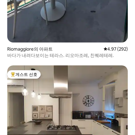
Riomaggiore의 아파트
평점 4.97점(5점
4.97 (292)
바다가 내려다보이는 테라스. 리오마조레, 친퀘레테레.
게스트 선호
상위 게스트 선호