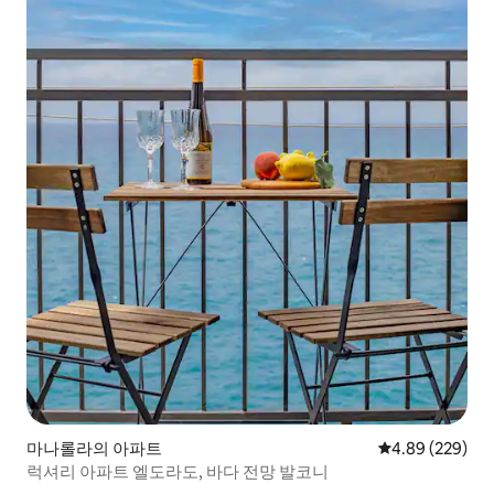
마나롤라의 아파트
평점 4.89점(5점
4.89 (229)
럭셔리 아파트 엘도라도, 바다 전망 발코니