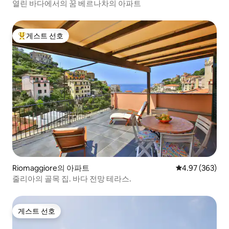
열린 바다에서의 꿈 베르나차의 아파트
게스트 선호
상위 게스트 선호
Riomaggiore의 아파트
평점 4.97점(5점
4.97 (363)
줄리아의 골목 집. 바다 전망 테라스.
게스트 선호
게스트 선호