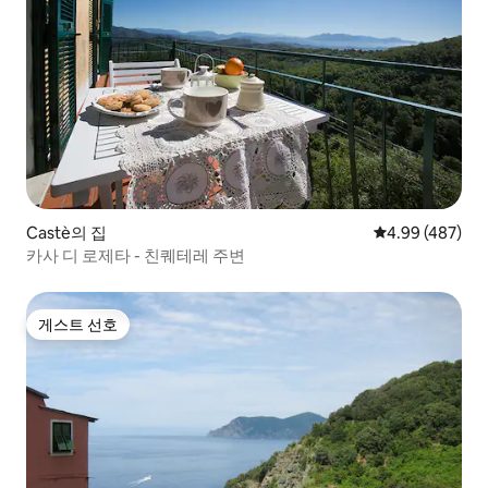
Castè의 집
평점 4.99점(5점
4.99 (487)
카사 디 로제타 - 친퀘테레 주변
게스트 선호
게스트 선호