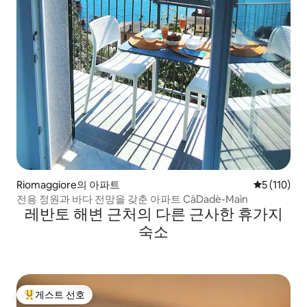
Riomaggiore의 아파트
평점 5점(5점
5 (110)
전용 정원과 바다 전망을 갖춘 아파트 CàDadè-Maìn
레반토 해변 근처의 다른 근사한 휴가지
숙소
게스트 선호
상위 게스트 선호