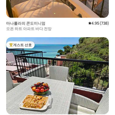
마나롤라의 콘도미니엄
평점 4.95점(5점
4.95 (738)
오픈 하트 아파트 바다 전망
게스트 선호
상위 게스트 선호