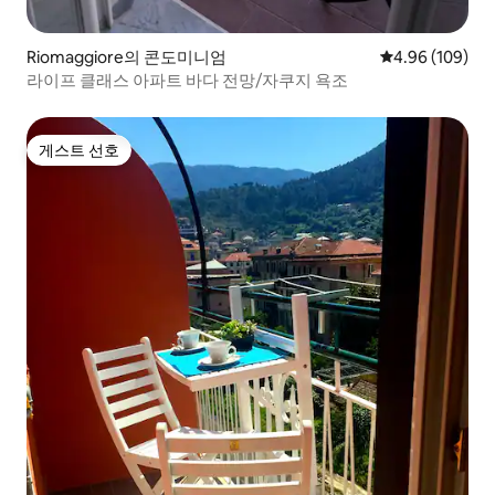
Riomaggiore의 콘도미니엄
평점 4.96점(5점
4.96 (109)
라이프 클래스 아파트 바다 전망/자쿠지 욕조
게스트 선호
게스트 선호