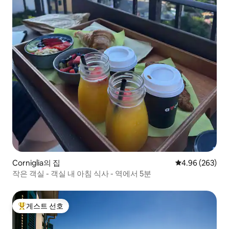
Corniglia의 집
평점 4.96점(5점
4.96 (263)
작은 객실 - 객실 내 아침 식사 - 역에서 5분
게스트 선호
상위 게스트 선호