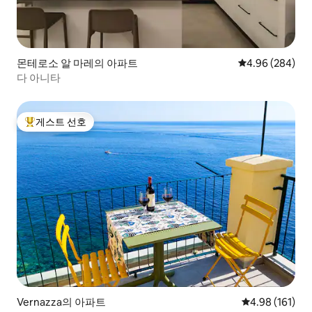
몬테로소 알 마레의 아파트
평점 4.96점(5점
4.96 (284)
다 아니타
게스트 선호
상위 게스트 선호
Vernazza의 아파트
평점 4.98점(5
4.98 (161)