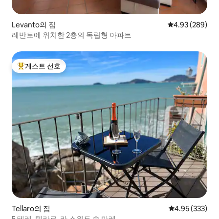
Levanto의 집
평점 4.93점(5점
4.93 (289)
레반토에 위치한 2층의 독립형 아파트
게스트 선호
상위 게스트 선호
Tellaro의 집
평점 4.95점(5점
4.95 (333)
5 테레, 텔라로-라 스위트 술 마레