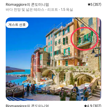
Riomaggiore의 콘도미니엄
평점 5점(5점
5 (357)
바다 전망 및 넓은 테라스 - 리프트 - 1.5 욕실
게스트 선호
게스트 선호
Riomaggiore의 콘도미니엄
평점 4.9점(5점
4.9 (307)