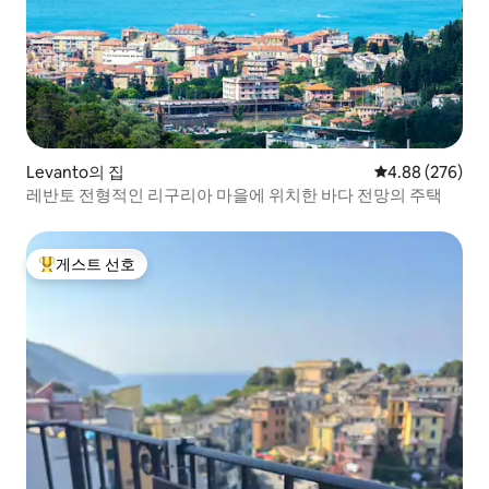
Levanto의 집
평점 4.88점(5점
4.88 (276)
레반토 전형적인 리구리아 마을에 위치한 바다 전망의 주택
게스트 선호
상위 게스트 선호