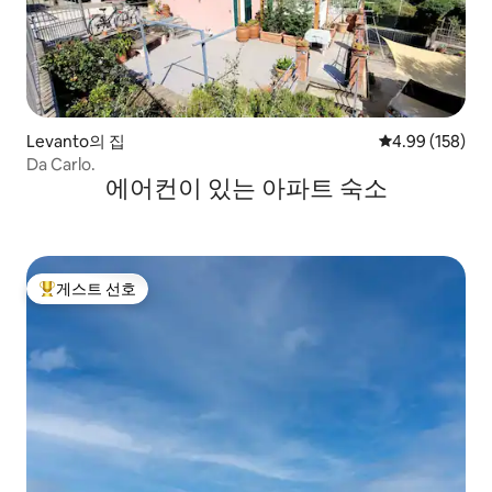
Levanto의 집
평점 4.99점(5점
4.99 (158)
Da Carlo.
에어컨이 있는 아파트 숙소
게스트 선호
상위 게스트 선호