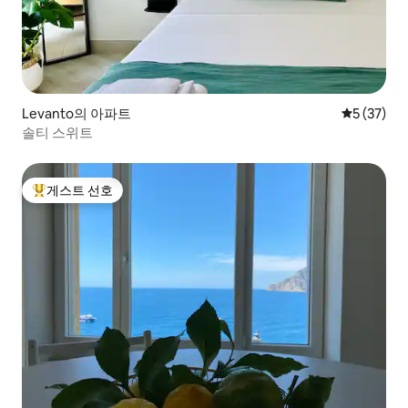
Levanto의 아파트
평점 5점(5
5 (37)
솔티 스위트
게스트 선호
상위 게스트 선호