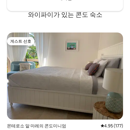
와이파이가 있는 콘도 숙소
게스트 선호
게스트 선호
몬테로소 알 마레의 콘도미니엄
평점 4.95점(5
4.95 (177)