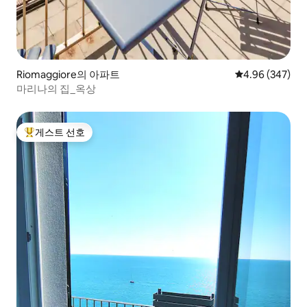
Riomaggiore의 아파트
평점 4.96점(5점
4.96 (347)
마리나의 집_옥상
게스트 선호
상위 게스트 선호