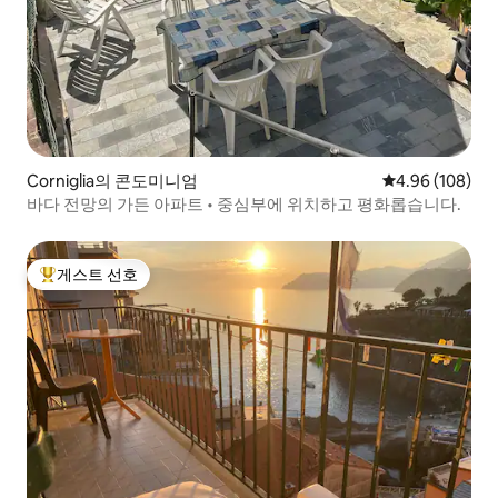
Corniglia의 콘도미니엄
평점 4.96점(5점
4.96 (108)
바다 전망의 가든 아파트 • 중심부에 위치하고 평화롭습니다.
게스트 선호
상위 게스트 선호