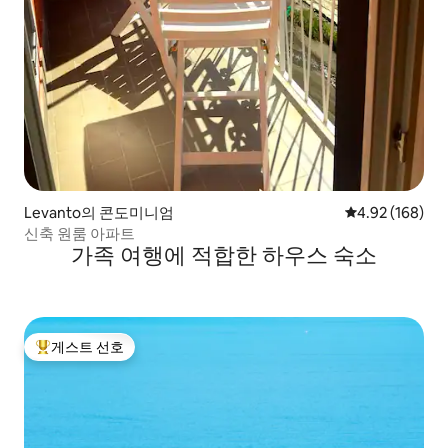
Levanto의 콘도미니엄
평점 4.92점(5점
4.92 (168)
신축 원룸 아파트
가족 여행에 적합한 하우스 숙소
게스트 선호
상위 게스트 선호