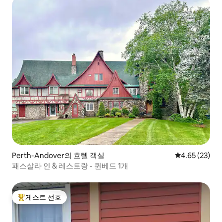
Perth-Andover의 호텔 객실
평점 4.65점(5
4.65 (23)
패스살라 인 & 레스토랑 - 퀸베드 1개
게스트 선호
상위 게스트 선호