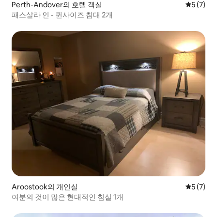
Perth-Andover의 호텔 객실
평점 5점(
5 (7)
패스살라 인 - 퀸사이즈 침대 2개
Aroostook의 개인실
평점 5점(
5 (7)
여분의 것이 많은 현대적인 침실 1개