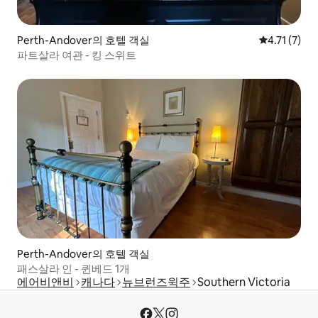
Perth-Andover의 호텔 객실
평점 4.71점
4.71 (7)
파트살라 여관 - 킹 스위트
Perth-Andover의 호텔 객실
패스살라 인 - 퀸베드 1개
에어비앤비
캐나다
뉴브런즈윅주
Southern Victoria