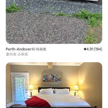
Perth-Andover의 아파트
평점 4.91점(5
4.91 (194)
호이트 스위트