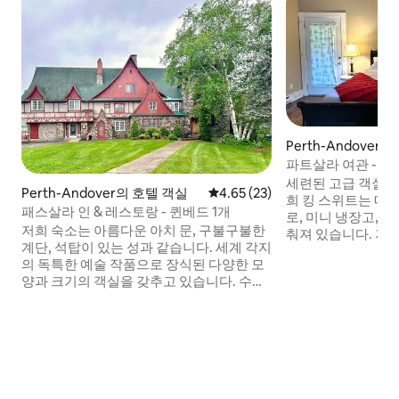
Perth-Andover
파트살라 여관 - 킹
세련된 고급 객실의
Perth-Andover의 호텔 객실
평점 4.65점(5점 만점), 후기 23
4.65 (23)
희 킹 스위트는 매
패스살라 인 & 레스토랑 - 퀸베드 1개
로, 미니 냉장고, 온
저희 숙소는 아름다운 아치 문, 구불구불한
춰져 있습니다. 저
계단, 석탑이 있는 성과 같습니다. 세계 각지
안 따뜻하고 맛있는
의 독특한 예술 작품으로 장식된 다양한 모
모든 게스트는 수
양과 크기의 객실을 갖추고 있습니다. 수영
수 있습니다.
장에서 물놀이를 하거나 온수 욕조에 몸을
담그실 수 있습니다. 저희 숙소는 퀘벡과
PEI 또는 노바스코샤 사이의 중간 정류장입
니다. 이 매력적이고 고급스러운 숙소에서
는 디테일을 간과할 수 없습니다.