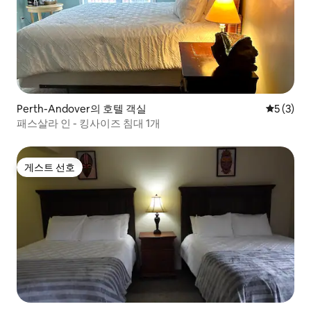
Perth-Andover의 호텔 객실
평점 5점(
5 (3)
패스살라 인 - 킹사이즈 침대 1개
게스트 선호
게스트 선호