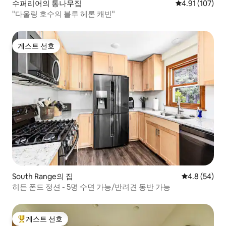
수퍼리어의 통나무집
평점 4.91점(5
4.91 (107)
"다울링 호수의 블루 헤론 캐빈"
게스트 선호
게스트 선호
South Range의 집
평점 4.8점(5
4.8 (54)
히든 폰드 정션 - 5명 수면 가능/반려견 동반 가능
게스트 선호
상위 게스트 선호