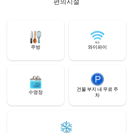
편의시설
memories that last a lifetime!
your front yard. N
water but there is
drinking water is s
outdoor shower an
outhouse to use. 
yourselves!
주방
와이파이
건물 부지 내 무료 주
수영장
차