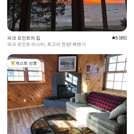
파크 포인트의 집
평점 5점(5
5 (85)
파크 포인트 비스타, 최고의 전망! 해변가
게스트 선호
상위 게스트 선호