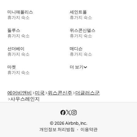
미니애폴리스
세인트폴
휴가지 숙소
휴가지 숙소
둘루스
위스콘신델스
휴가지 숙소
휴가지 숙소
선더베이
매디슨
휴가지 숙소
휴가지 숙소
마켓
더 보기
휴가지 숙소
에어비앤비
미국
위스콘신주
더글러스군
사우스레인지
© 2026 Airbnb, Inc.
개인정보 처리방침
이용약관