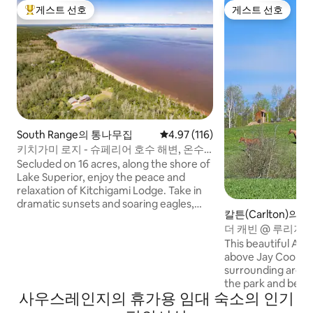
게스트 선호
게스트 선호
상위 게스트 선호
게스트 선호
South Range의 통나무집
평점 4.97점(5점 만점), 후기 116
4.97 (116)
키치가미 로지 - 슈페리어 호수 해변, 온수
욕조!
Secluded on 16 acres, along the shore of
Lake Superior, enjoy the peace and
relaxation of Kitchigami Lodge. Take in
dramatic sunsets and soaring eagles,
칼튼(Carlton)의 
sitting upon the bluff mirador. Share
소
더 캐빈 @ 루리지 (휴식을 취할 수 있는 완
stories by the firepit and play games in
벽한 장소)
the sunroom. BBQ with family and
This beautiful Amis
friends and enjoy the bubbly swim spa.
above Jay Cooke S
Duluth, two state parks and ski resorts
surrounding areas
are only 30 minutes away. Visit Bayfield &
the park and beyon
사우스레인지의 휴가용 임대 숙소의 인기
the Apostle islands on a day trip! Relax
private trails. We 
with friends and family and create
don't be surprised 