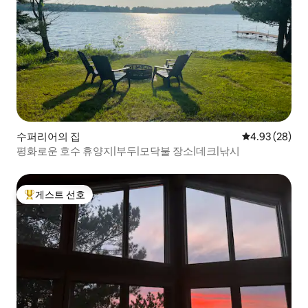
수퍼리어의 집
평점 4.93점(5
4.93 (28)
평화로운 호수 휴양지|부두|모닥불 장소|데크|낚시
게스트 선호
상위 게스트 선호