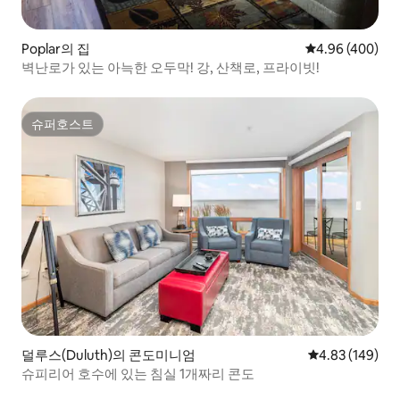
Poplar의 집
평점 4.96점(5점
4.96 (400)
벽난로가 있는 아늑한 오두막! 강, 산책로, 프라이빗!
슈퍼호스트
슈퍼호스트
덜루스(Duluth)의 콘도미니엄
평점 4.83점(5점
4.83 (149)
슈피리어 호수에 있는 침실 1개짜리 콘도