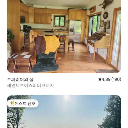
수퍼리어의 집
평점 4.89점(5점
4.89 (190)
세인트루이스리버코티지
게스트 선호
상위 게스트 선호