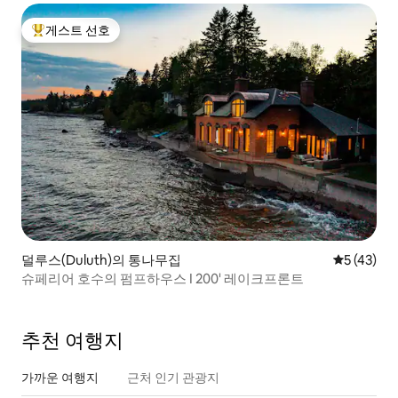
게스트 선호
상위 게스트 선호
덜루스(Duluth)의 통나무집
평점 5점(5
5 (43)
슈페리어 호수의 펌프하우스 I 200' 레이크프론트
추천 여행지
가까운 여행지
근처 인기 관광지