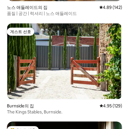
노스 애들레이드의 집
평점 4.89점(5점
4.89 (142)
품질 | 공간 | 럭셔리 | 노스 애들레이드
게스트 선호
게스트 선호
Burnside의 집
평점 4.95점(5점
4.95 (129)
The Kings Stables, Burnside.