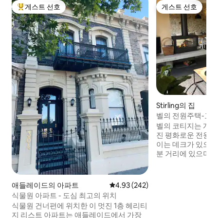
게스트 선호
게스트 선호
상위 게스트 선호
게스트 선호
Stirling의 집
벨의 전원주택-고급
🍂🎾🌲🐑🐓
벨의 코티지는 개인
진 평화로운 전원 
이는 데크가 있으며,
분 거리에 있으며,
리지까지 도보로 갈
다. 2019년 건축
대화하고 모든 현
애들레이드의 아파트
평점 4.93점(5점 만점), 후기 242
4.93 (242)
하여 오리지널 석조
식물원 아파트 - 도심 최고의 위치
욱 돋보이게 했습니다. 욕조가 있는 
식물원 건너편에 위치한 이 멋진 1층 헤리티
실, 푹신한 카펫, 
지 리스트 아파트는 애들레이드에서 가장