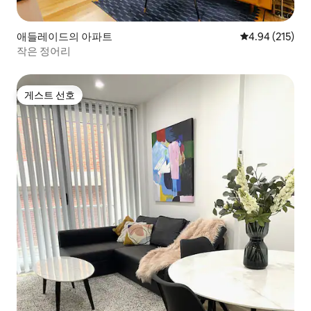
애들레이드의 아파트
평점 4.94점(5점
4.94 (215)
작은 정어리
게스트 선호
게스트 선호