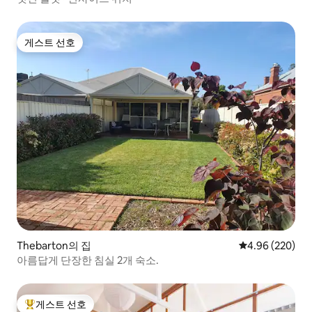
게스트 선호
게스트 선호
Thebarton의 집
평점 4.96점(5점
4.96 (220)
아름답게 단장한 침실 2개 숙소.
게스트 선호
상위 게스트 선호