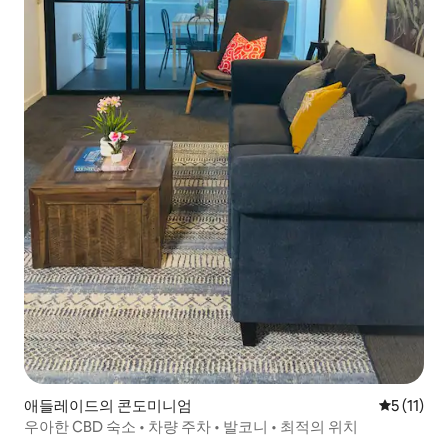
애들레이드의 콘도미니엄
평점 5점(5
5 (11)
우아한 CBD 숙소 • 차량 주차 • 발코니 • 최적의 위치