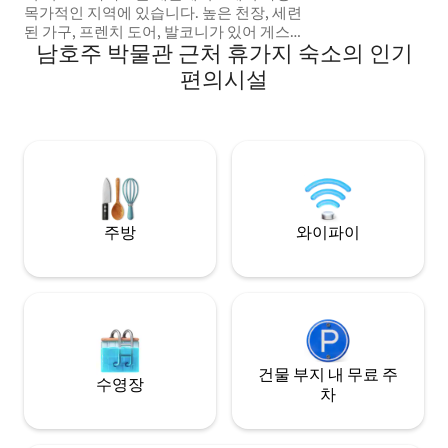
한 양면 난로. 미식 
목가적인 지역에 있습니다. 높은 천장, 세련
염소 애완동물이 있
된 가구, 프렌치 도어, 발코니가 있어 게스트
물.
남호주 박물관 근처 휴가지 숙소의 인기
가 고급스럽게 편안함을 느낄 수 있는 완벽
한 공간을 만듭니다. 최고의 애들레이드 레
편의시설
스토랑 골든 보이와 아프리카라가 숙소 바
로 앞에 있습니다. 노스 트체 (North Tce) 에
서 애들레이드 오벌 (Adelaide Oval), 아트
갤러리 (Art Gallery), 박물관 (Museum), 애
들레이드 대학교 ( 프린지 페스티벌 & 활기
찬 런들 스트리트까지 도보 2분
주방
와이파이
건물 부지 내 무료 주
수영장
차