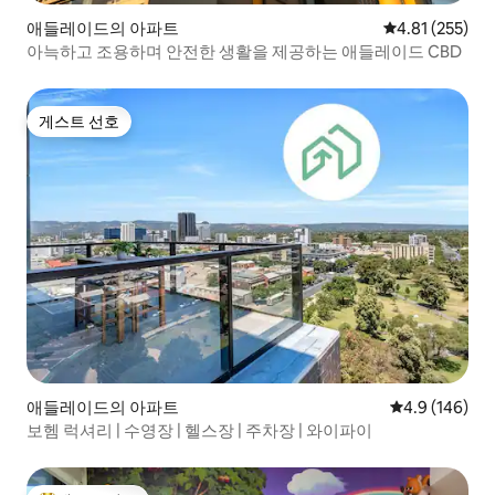
애들레이드의 아파트
평점 4.81점(5
4.81 (255)
아늑하고 조용하며 안전한 생활을 제공하는 애들레이드 CBD
게스트 선호
게스트 선호
애들레이드의 아파트
평점 4.9점(5점
4.9 (146)
보헴 럭셔리 | 수영장 | 헬스장 | 주차장 | 와이파이