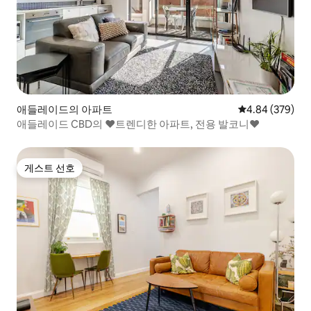
애들레이드의 아파트
평점 4.84점(5점
4.84 (379)
애들레이드 CBD의 ❤트렌디한 아파트, 전용 발코니❤
게스트 선호
게스트 선호