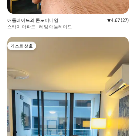
애들레이드의 콘도미니엄
평점 4.67점(5
4.67 (27)
스카이 아파트 - 레임 애들레이드
게스트 선호
게스트 선호