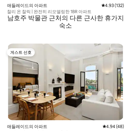
애들레이드의 아파트
평점 4.93점(5
4.93 (132)
찰리 온 찰릭 | 완전히 리모델링한 1BR 아파트
남호주 박물관 근처의 다른 근사한 휴가지
숙소
게스트 선호
게스트 선호
애들레이드의 아파트
평점 4.94점(5
4.94 (48)