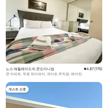
노스 애들레이드의 콘도미니엄
평점 4.87점(5
4.87 (175)
큰 아파트. 무료 와이파이. 게이트 주차장. 에어컨.
게스트 선호
게스트 선호