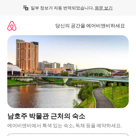
콘
일부 정보가 자동 번역되었습니다. 
원문 보기
텐
츠
로
당신의 공간을 에어비앤비하세요
바
로
가
기
남호주 박물관 근처의 숙소
에어비앤비에서 특색 있는 숙소, 독채 등을 예약하세요.