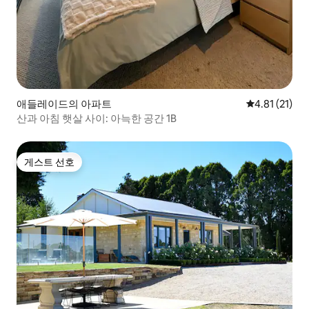
애들레이드의 아파트
평점 4.81점(
4.81 (21)
산과 아침 햇살 사이: 아늑한 공간 1B
게스트 선호
게스트 선호