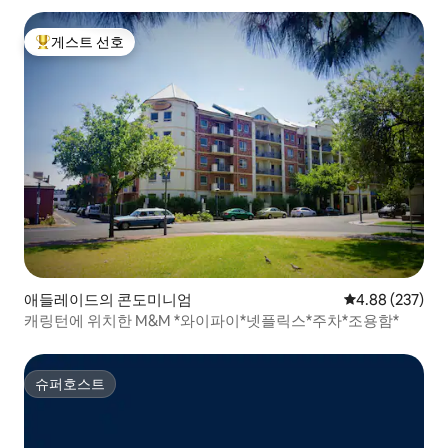
게스트 선호
상위 게스트 선호
애들레이드의 콘도미니엄
평점 4.88점(5점
4.88 (237)
캐링턴에 위치한 M&M *와이파이*넷플릭스*주차*조용함*
슈퍼호스트
슈퍼호스트