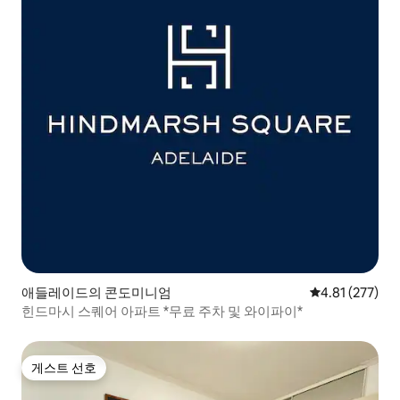
애들레이드의 콘도미니엄
평점 4.81점(5
4.81 (277)
힌드마시 스퀘어 아파트 *무료 주차 및 와이파이*
게스트 선호
게스트 선호