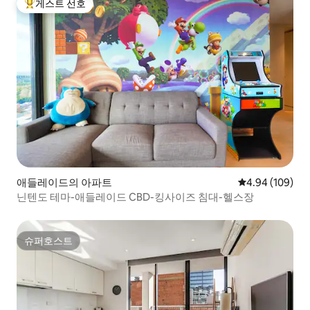
게스트 선호
상위 게스트 선호
애들레이드의 아파트
평점 4.94점(5점
4.94 (109)
닌텐도 테마-애들레이드 CBD-킹사이즈 침대-헬스장
슈퍼호스트
슈퍼호스트