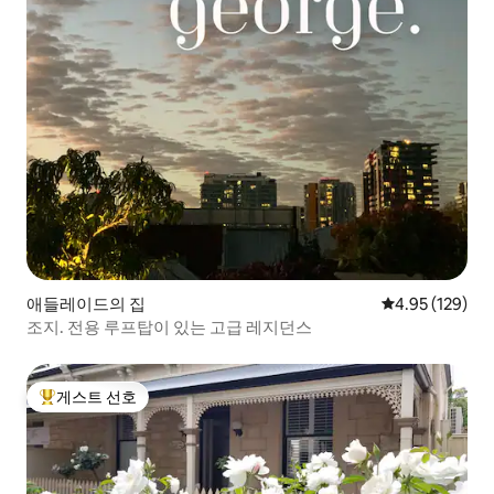
애들레이드의 집
평점 4.95점(5점
4.95 (129)
조지. 전용 루프탑이 있는 고급 레지던스
게스트 선호
상위 게스트 선호