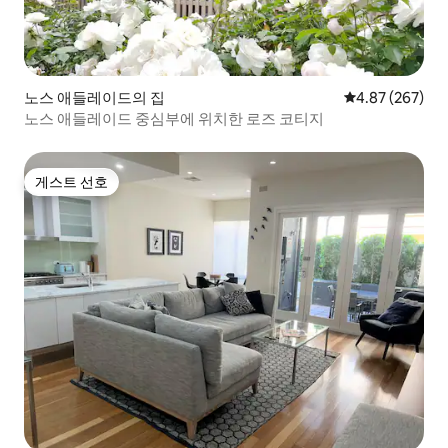
노스 애들레이드의 집
평점 4.87점(5점
4.87 (267)
노스 애들레이드 중심부에 위치한 로즈 코티지
게스트 선호
게스트 선호