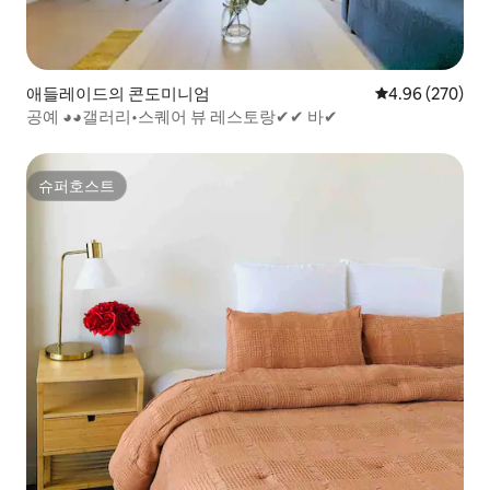
애들레이드의 콘도미니엄
평점 4.96점(5점
4.96 (270)
공예 ◕◕갤러리•스퀘어 뷰 레스토랑✔✔ 바✔
슈퍼호스트
슈퍼호스트