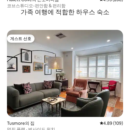
코브스튜디오-편안함 & 편리함
가족 여행에 적합한 하우스 숙소
게스트 선호
게스트 선호
Tusmore의 집
평점 4.89점(5점
4.89 (109)
멋진 플랫 · 번사이드 위치