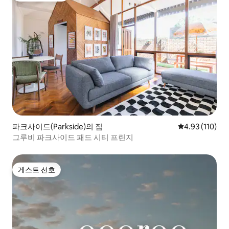
파크사이드(Parkside)의 집
평점 4.93점(5
4.93 (110)
그루비 파크사이드 패드 시티 프린지
게스트 선호
게스트 선호