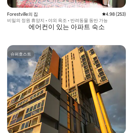
Forestville의 집
평점 4.98점(5점
4.98 (253)
비밀의 정원 휴양지 • 야외 욕조 • 반려동물 동반 가능
에어컨이 있는 아파트 숙소
슈퍼호스트
슈퍼호스트