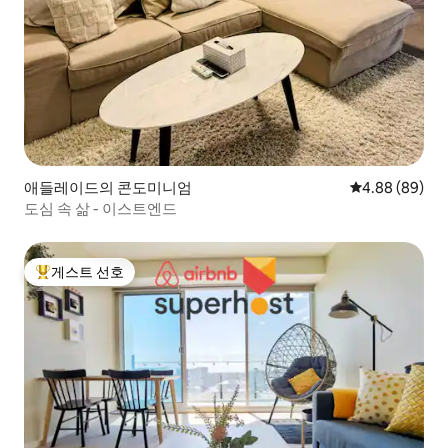
애들레이드의 콘도미니엄
평점 4.88점(5
4.88 (89)
도심 속 삶 - 이스트엔드
게스트 선호
상위 게스트 선호