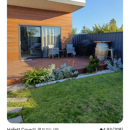
Hallett Cove의 콘도미니엄
평점 4.93점(5점
4.93 (208)