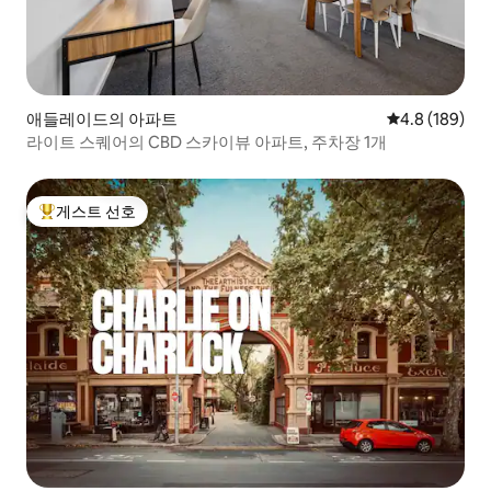
애들레이드의 아파트
평점 4.8점(5점
4.8 (189)
라이트 스퀘어의 CBD 스카이뷰 아파트, 주차장 1개
게스트 선호
상위 게스트 선호