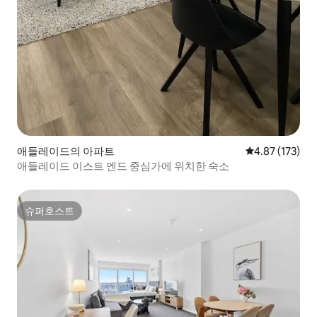
애들레이드의 아파트
평점 4.87점(5
4.87 (173)
애들레이드 이스트 엔드 중심가에 위치한 숙소
슈퍼호스트
슈퍼호스트