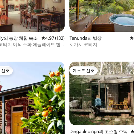
후기 156개
ully의 농장 체험 숙소
평점 4.97점(5점 만점), 후기 132개
4.97 (132)
Tanunda의 별장
평
코티지 야외 스파 애들레이드 힐
로가시 코티지
 선호
게스트 선호
스트 선호
게스트 선호
후기 259개
Dingabledinga의 초소형 주택
평