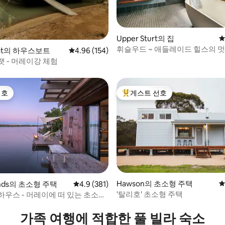
후기 200개
Upper Sturt의 집
평
휘슬우드 ~ 애들레이드 힐스의 멋
Flat의 하우스보트
평점 4.96점(5점 만점), 후기 154개
4.96 (154)
랫 - 머레이강 체험
선호
게스트 선호
선호
상위 게스트 선호
Hawson의 초소형 주택
평
ands의 초소형 주택
평점 4.9점(5점 만점), 후기 381개
4.9 (381)
'탈리호' 초소형 주택
하우스 - 머레이에 떠 있는 초소형
후기 214개
가족 여행에 적합한 풀 빌라 숙소