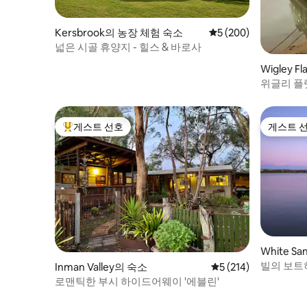
Kersbrook의 농장 체험 숙소
평점 5점(5점 만점), 
5 (200)
넓은 시골 휴양지 - 힐스 & 바로사
Wigley 
위글리 플
게스트 선호
게스트 
상위 게스트 선호
게스트 
White S
빌의 보트
Inman Valley의 숙소
평점 5점(5점 만점), 
5 (214)
숙소!
로맨틱한 부시 하이드어웨이 '에블린'