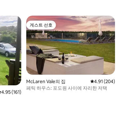
게스트 선호
게스트 선호
McLaren Vale의 집
평점 4.91점(5점 만점), 
4.91 (204)
페틱 하우스: 포도원 사이에 자리한 저택
평점 4.95점(5점 만점), 후기 161개
4.95 (161)