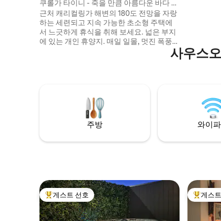
쿠롤가 타이니 - 죽을 만큼 아름다운 바다 전
지를 둘러
망
근처 캐리컬링가 해변의 180도 전망을 자랑
하는 세련되고 지속 가능한 초소형 주택에
서 느긋하게 휴식을 취해 보세요. 넓은 부지
에 있는 개인 휴양지. 매일 일몰, 멋진 폭풍우
사우스오
구름, 래피드 헤드와 걸프의 탁 트인 전망에
흠뻑 빠져보세요. 커다란 창문이나 데크에
서 별 관찰을 즐겨보세요. Carrickalinga is
an official International Dark Sky
Community 이 작은 숙소의 인테리어는 완
전한 편안함을 선사합니다. 퀸사이즈 침대,
에어컨, TV, 쌀쌀한 밤을 위한 로맨틱한 실내
장작불. 작은 주방. 데크에 있는 카페 조명과
주방
와이파
화덕
게스트 선호
게스트
상위 게스트 선호
상위 게