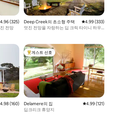
점 4.96점(5점 만점), 후기 325개
4.96 (325)
Deep Creek의 초소형 주택
평점 4.99점(5점 만점), 
4.99 (333)
진 전망
멋진 전망을 자랑하는 딥 크릭 타이니 하우
스
게스트 선호
상위 게스트 선호
점 4.98점(5점 만점), 후기 160개
4.98 (160)
Delamere의 집
평점 4.99점(5점 만점), 
4.99 (121)
딥크리크 휴양지