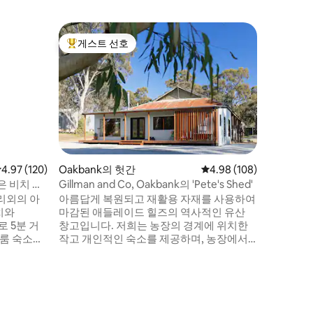
Mylor의
게스트 선호
게스트
상위 게스트 선호
상위 게
마일러 농
트리트
마일로어 
마일로어 
서 15에
서 25분 
울, 탁 
원된 <b>
물러보세요
요새를 좋
점 4.97점(5점 만점), 후기 120개
4.97 (120)
Oakbank의 헛간
평점 4.98점(5점 만점), 
4.98 (108)
신선한 공
은 비치 패
Gillman and Co, Oakbank의 'Pete's Shed'
깁니다. 
리외의 아
아름답게 복원되고 재활용 자재를 사용하여
고 함께 
마감된 애들레이드 힐즈의 역사적인 유산
입니다.
로 5분 거
창고입니다. 저희는 농장의 경계에 위치한
드룸 숙소인
작고 개인적인 숙소를 제공하며, 농장에서
식을 취하세
느끼는 평화로운 느낌과 함께 둘러보고 탐
험할 수 있는 장소를 제공합니다. 잠시 멈추
 완벽합니
고, 숨을 쉬고, 모자를 걸어둘 수 있는 곳. 애
들레이드힐스의 독특한 숙소. 휴식을 취하
 필요
고, 긴장을 풀고, 긴장을 풀어보세요. 피트