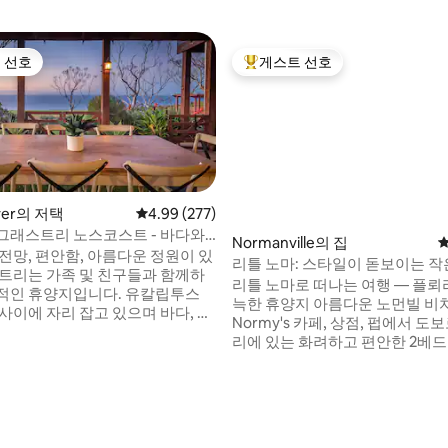
 선호
게스트 선호
스트 선호
상위 게스트 선호
iver의 저택
평점 4.99점(5점 만점), 후기 277개
4.99 (277)
그래스트리 노스코스트 - 바다와
Normanville의 집
평
전망, 편안함, 아름다운 정원이 있
리틀 노마: 스타일이 돋보이는 작
 트리는 가족 및 친구들과 함께하
드
리틀 노마로 떠나는 여행 — 플뢰
적인 휴양지입니다. 유칼립투스
늑한 휴양지 아름다운 노먼빌 비치와
사이에 자리 잡고 있으며 바다, 언
Normy's 카페, 상점, 펍에서 도보
 미들 리버의 숨막히는 전망을 감상
리에 있는 화려하고 편안한 2베
습니다. 야외에서 식사를 하거나 장
Little Norma에서 느긋하게 휴
서 휴식을 취할 수 있는 매력적인
요. 깊은 욕조가 있는 멋진 새 욕실 — 해안
습니다. 스넬링 비치, 마법
산책 후 몸을 따뜻하게 데우기에
나무, 스토크스 베이, 케이프 보르
다. 매우 편안한 침대와 침구가 있습니다. 푹
데 카소아르, 플린더스 체이스, 리
후기 154개
주무세요, 휴가를 보내고 계시니까요.
스, 어드미럴스 아치 등 유명 관광