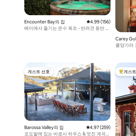
Encounter Bay의 집
평점 4.99점(5점 만점), 
4.99 (156)
베이에서 즐기는 온수 욕조 - 반려견 동반 가
능
Carey G
쿨양가라 
스
게스트 선호
게스트
게스트 선호
상위 게
Barossa Valley의 집
평점 4.97점(5점 만점), 
4.97 (259)
포도밭에 있는 바로사 하우스 & 멋진 계곡