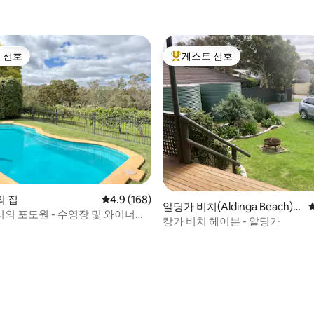
 선호
게스트 선호
스트 선호
상위 게스트 선호
l의 집
평점 4.9점(5점 만점), 후기 168개
4.9 (168)
알딩가 비치(Aldinga Beach)
의 포도원 - 수영장 및 와이너리
의 집
캉가 비치 헤이븐 - 알딩가
 거리