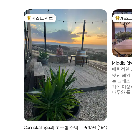
게스트 선호
게스트
상위 게스트 선호
상위 게
Middle R
매력적인 
하늘 전망
멋진 해안 
는 그래스
기에 이상
나무와 풀 
덕, 해변,
할 수 있
작불 옆에
공간이 몇 군데 있
의 무화과
다, 라빈 
Carrickalinga의 초소형 주택
평점 4.94점(5점 만점), 
4.94 (154)
마커블 록