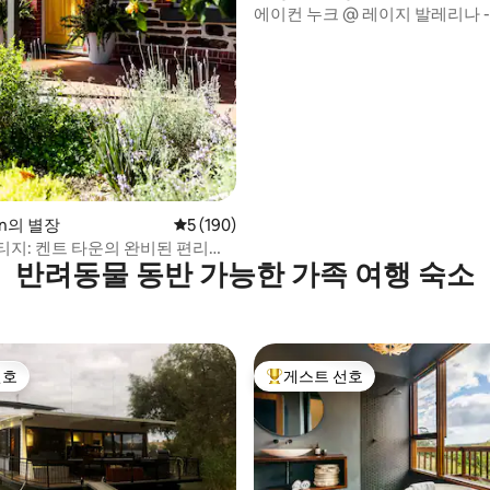
에이컨 누크 @ 레이지 발레리나 -
코 초소형 주택
wn의 별장
평점 5점(5점 만점), 후기 190개
5 (190)
티지: 켄트 타운의 완비된 편리한
반려동물 동반 가능한 가족 여행 숙소
선호
게스트 선호
선호
상위 게스트 선호