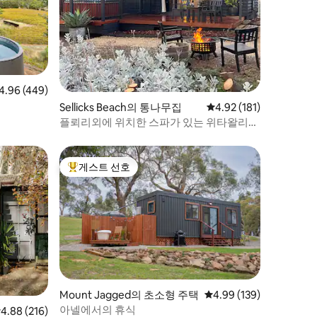
점 4.96점(5점 만점), 후기 449개
4.96 (449)
Sellicks Beach의 통나무집
평점 4.92점(5점 만점), 
4.92 (181)
플뢰리외에 위치한 스파가 있는 위타왈리
통나무집
게스트 선호
상위 게스트 선호
Mount Jagged의 초소형 주택
평점 4.99점(5점 만점), 
4.99 (139)
아넬에서의 휴식
점 4.88점(5점 만점), 후기 216개
4.88 (216)