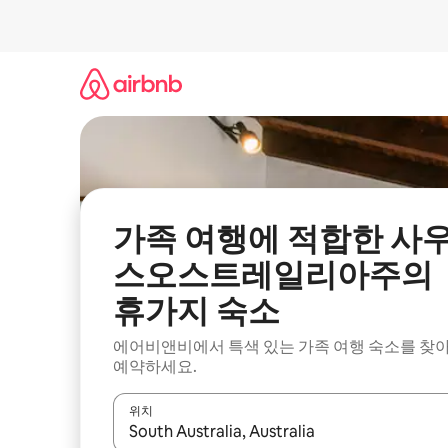
콘
텐
츠
로
바
로
가
기
가족 여행에 적합한 사
스오스트레일리아주의
휴가지 숙소
에어비앤비에서 특색 있는 가족 여행 숙소를 찾
예약하세요.
위치
결과가 나오면 위·아래 화살표 키를 사용하거나 터치