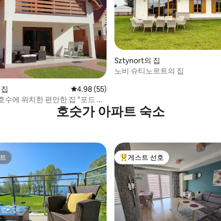
, 후기 4개
Sztynort의 집
노비 슈티노르트의 집
 집
평점 4.98점(5점 만점), 후기 55개
4.98 (55)
호수에 위치한 편안한 집 "포드 샤
호숫가 아파트 숙소
"
트
게스트 선호
트
상위 게스트 선호