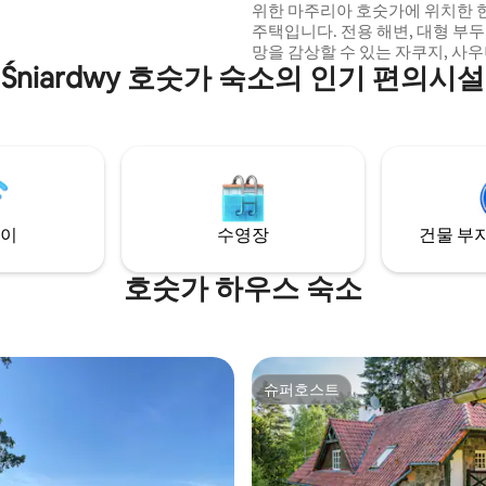
이며, 고요함, 우아함, 역사를 동
위한 마주리아 호숫가에 위치한
할 수 있는 잊지 못할 경험을 선사
주택입니다. 전용 해변, 대형 부두,
망을 감상할 수 있는 자쿠지, 사우
Śniardwy 호숫가 숙소의 인기 편의시설
벽, 넓은 실내 공간은 가족 여행
과의 숙박에 이상적인 공간을 제
욕실과 에어컨이 있는 침실 6개. 
방: 냉장고 2대, 식기세척기 2대, 
대 - 에스프레소 머신, 필터 커피 
커피 머신. Starlink의 초고속 인
동네와 일년 내내 좋은 분위기.
이
수영장
건물 부지
호숫가 하우스 숙소
슈퍼호스트
슈퍼호스트