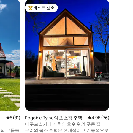
Wyszow
게스트 선호
슈퍼호
상위 게스트 선호
슈퍼호
호숫가에 
자연에 대
원주택은 
잡고 있습
고요하고
전동보트를
다양한 새
전용 모래
선착장이 
맞춤입니
고 편안합
하고 싶은
평점 5점(5점 만점), 후기 31개
5 (31)
Pogobie Tylne의 초소형 주택
평점 4.95점(5점 만점),
4.95 (76)
마주르스키에 기후의 호수 위의 푸른 집
5명의 그룹을
우리의 목조 주택은 현대적이고 기능적으로