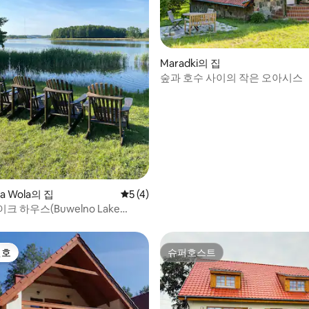
Maradki의 집
숲과 호수 사이의 작은 오아시스
, 후기 6개
wa Wola의 집
평점 5점(5점 만점), 후기 4개
5 (4)
크 하우스(Buwelno Lake
선호
슈퍼호스트
선호
슈퍼호스트