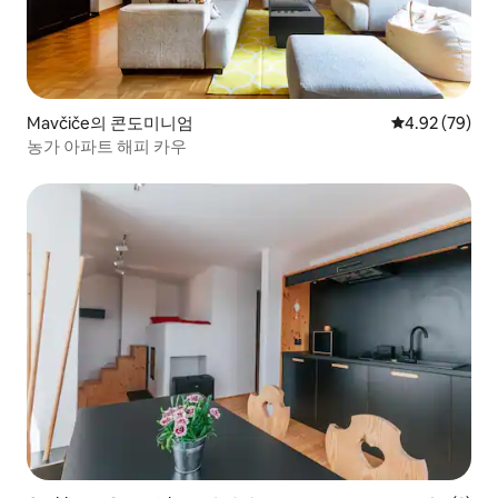
Mavčiče의 콘도미니엄
평점 4.92점(5
4.92 (79)
농가 아파트 해피 카우