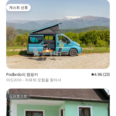
게스트 선호
게스트 선호
Podbrdo의 캠핑카
평점 4.96점(5
4.96 (23)
아드리아 - 자유와 모험을 찾아서
슈퍼호스트
슈퍼호스트