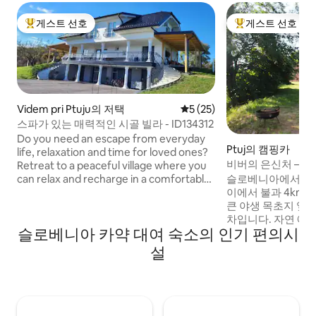
게스트 선호
게스트 선호
상위 게스트 선호
상위 게스트 선호
Videm pri Ptuju의 저택
평점 5점(5점 만점), 후기 25
5 (25)
스파가 있는 매력적인 시골 빌라 - ID134312
Do you need an escape from everyday
Ptuj의 캠핑카
life, relaxation and time for loved ones?
비버의 은신처 – 
Retreat to a peaceful village where you
막
can relax and recharge in a comfortable
슬로베니아에서 가
country villa with a stunning view that
이에서 불과 4km
guarantees relaxation in any season. The
큰 야생 목초지 옆에
villa includes a sauna, a large bathtub, an
차입니다. 자연 애
슬로베니아 카약 대여 숙소의 인기 편의시
outdoor pool, a garden grill, and free
환영합니다! 근처 
rental bicycles, fitness bikes and a boat
근할 수 있습니다.
설
that can be used to ride on the
즐긴 후, 해가 지
property's pond. The villa also has its
오며 별빛이 밤하늘
own vegetable garden.
을 취해보세요. 시
착용하는 것도 좋습
고 진짜! <3 *반려견은 무료로 숙박할 수 있