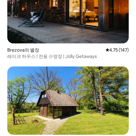
Brezova의 별장
평점 4.75점(5
4.75 (147)
레이크 하우스 | 전용 수영장 | Jolly Getaways