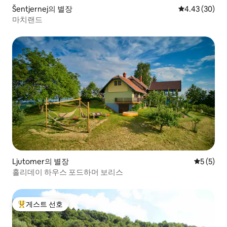
Šentjernej의 별장
평점 4.43점(5
4.43 (30)
마치랜드
Ljutomer의 별장
평점 5점(
5 (5)
홀리데이 하우스 포드하머 보리스
게스트 선호
상위 게스트 선호