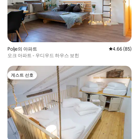
Polje의 아파트
평점 4.66점(5
4.66 (85)
오크 아파트 - 우디우드 하우스 보힌
게스트 선호
게스트 선호