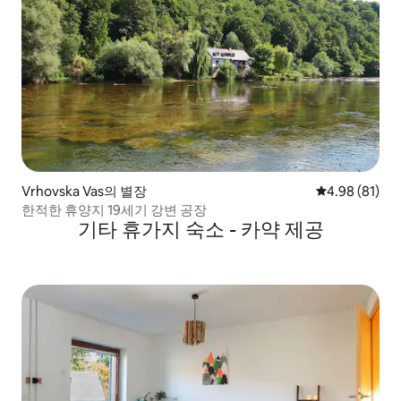
Vrhovska Vas의 별장
평점 4.98점(5
4.98 (81)
한적한 휴양지 19세기 강변 공장
기타 휴가지 숙소 - 카약 제공