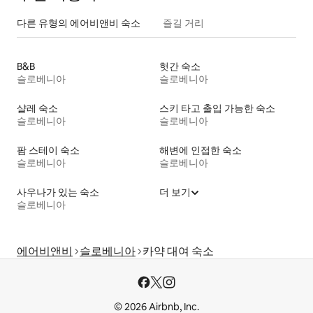
다른 유형의 에어비앤비 숙소
즐길 거리
B&B
헛간 숙소
슬로베니아
슬로베니아
샬레 숙소
스키 타고 출입 가능한 숙소
슬로베니아
슬로베니아
팜 스테이 숙소
해변에 인접한 숙소
슬로베니아
슬로베니아
사우나가 있는 숙소
더 보기
슬로베니아
에어비앤비
슬로베니아
카약 대여 숙소
© 2026 Airbnb, Inc.