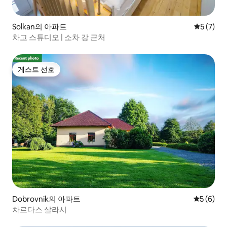
Solkan의 아파트
평점 5점(
5 (7)
차고 스튜디오 | 소차 강 근처
게스트 선호
게스트 선호
Dobrovnik의 아파트
평점 5점(
5 (6)
차르다스 살라시