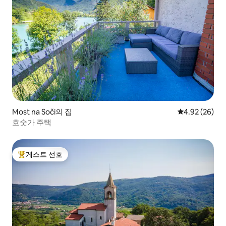
Most na Soči의 집
평점 4.92점(5
4.92 (26)
호숫가 주택
게스트 선호
상위 게스트 선호