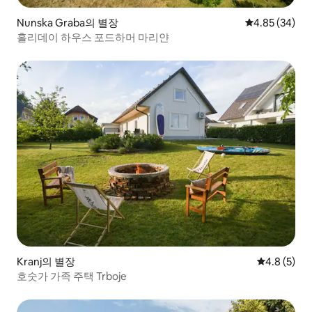
Nunska Graba의 별장
평점 4.85점(5
4.85 (34)
홀리데이 하우스 포드하머 마리얀
Kranj의 별장
평점 4.8점(
4.8 (5)
호숫가 가족 주택 Trboje