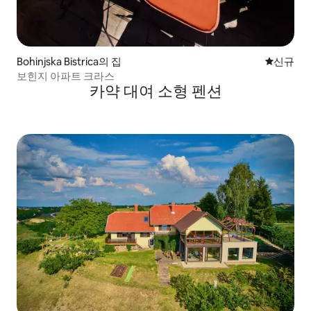
Bohinjska Bistrica의 집
신규 숙소
신규
보힌지 아파트 크라스
카약 대여 소형 펜션