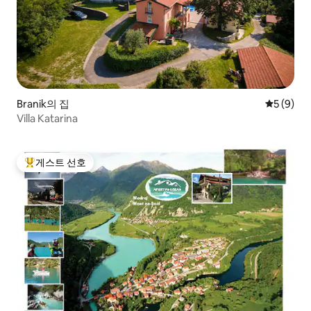
Branik의 집
평점 5점(
5 (9)
Villa Katarina
게스트 선호
상위 게스트 선호