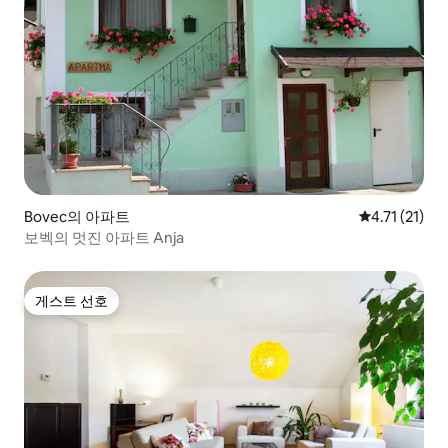
Bovec의 아파트
평점 4.71점(
4.71 (21)
보벡의 멋진 아파트 Anja
게스트 선호
게스트 선호