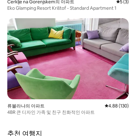
Cerklje na Gorenjskem의 아파트
평점 5점(
5 (3)
Eko Glamping Resort Krištof - Standard Apartment 1
류블라냐의 아파트
평점 4.88점(5점
4.88 (130)
4BR 큰 디자인 가족 및 친구 친화적인 아파트
추천 여행지