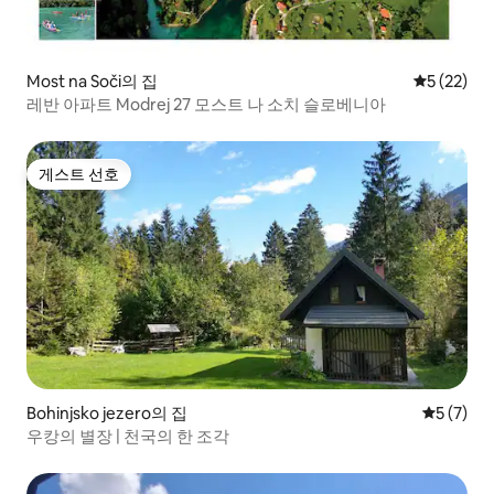
Most na Soči의 집
평점 5점(5
5 (22)
레반 아파트 Modrej 27 모스트 나 소치 슬로베니아
게스트 선호
게스트 선호
Bohinjsko jezero의 집
평점 5점(
5 (7)
우캉의 별장 | 천국의 한 조각