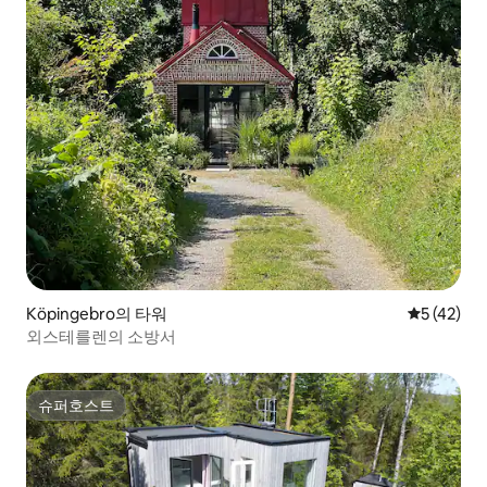
Köpingebro의 타워
평점 5점(5
5 (42)
외스테를렌의 소방서
슈퍼호스트
슈퍼호스트