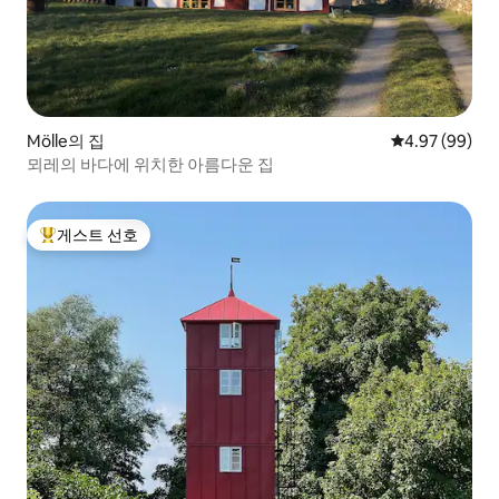
Mölle의 집
평점 4.97점(5
4.97 (99)
뫼레의 바다에 위치한 아름다운 집
게스트 선호
상위 게스트 선호