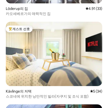
Löderup의 집
평점 4.91점(5
4.91 (33)
카오세베르가의 매력적인 집
게스트 선호
상위 게스트 선호
Kävlinge의 저택
평점 5점(5
5 (34)
스코네에 위치한 낭만적인 빌라(자쿠지 및 조식 포함)