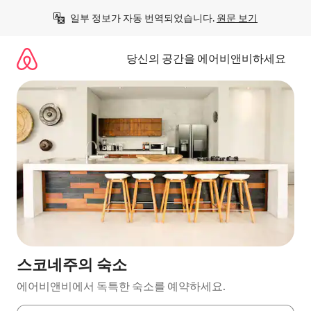
콘
일부 정보가 자동 번역되었습니다. 
원문 보기
텐
츠
로
당신의 공간을 에어비앤비하세요
바
로
가
기
스코네주의 숙소
에어비앤비에서 독특한 숙소를 예약하세요.