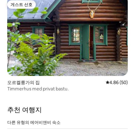
게스트 선호
게스트 선호
오르켈륭가의 집
평점 4.86점(5
4.86 (50)
Timmerhus med privat bastu.
추천 여행지
다른 유형의 에어비앤비 숙소