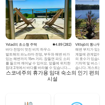
Ystad의 초소형 주택
평점 4.89점(5점 만점), 후기 282
4.89 (282)
Vittsjö의 통나무집
바다 전망이 멋진 비치 하우스
해변 부지가 있는 
발트해의 파노라마 전망, 부두와 해변 바가
계절에 관계없이 아
있는 해변까지 15m 거리. 잠들면 파도 소리
의 호수가 있습니다.
를 들으며 깨어날 수 있어요. 앞줄에 위치한
기차역 및 버스 정
침대 2개에서 바다를 바라볼 수 있습니다.
습니다. 게스트는 보
스코네주의 휴가용 임대 숙소의 인기 편의
간이 주방에는 핫플레이트 2개, 전자레인
수 있으며, 부두에
지, 커피머신, 냉장고, 냉동고가 있습니다.
다. 골프 코스, 엘크 사파리, 와플 스토어, 스
시설
작은 식사 공간, 안락의자 2개, TV, 와이파
코네레덴이 근처에 
이. 샤워실과 변기가 있는 욕실. 대형 테라
원은 차로 45분 거
스, 가스 그릴. 이 숙소는 스바르테 해안 마
에는 늑대, 곰, 수
을 한가운데에 위치해 있으며, 이스타드까
자연 환경에서 살고
지 자동차나 자전거로 바다를 따라 쉽게 이
에서 영업 시간을 
동할 수 있습니다. 대중교통이 편리한 버스
어린이와 어른 모두