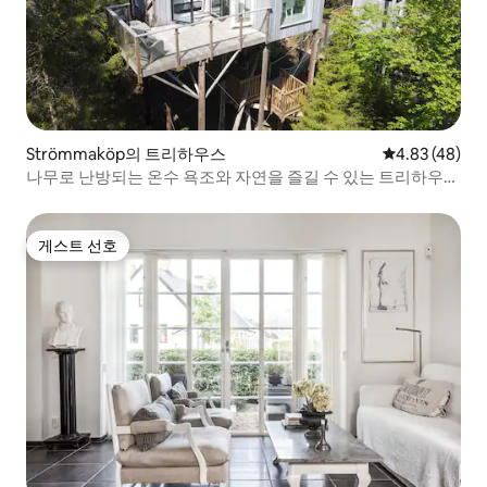
Strömmaköp의 트리하우스
평점 4.83점(5
4.83 (48)
나무로 난방되는 온수 욕조와 자연을 즐길 수 있는 트리하우스
숙박!
게스트 선호
게스트 선호