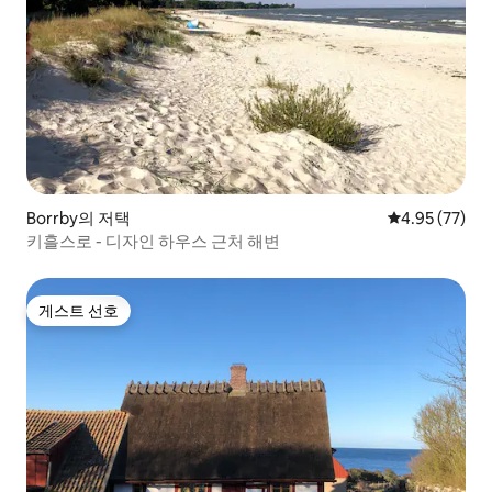
Borrby의 저택
평점 4.95점(5
4.95 (77)
키흘스로 - 디자인 하우스 근처 해변
게스트 선호
게스트 선호