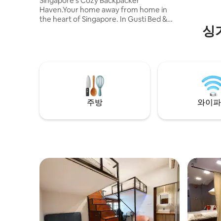
Singapore’s Cozy Backpacker
Haven.Your home away from home in
the heart of Singapore. In Gusti Bed &
싱
Breakfast, we believe that travel is more
than just visiting new places — it’s about
connection, culture, and comfort.
Whether you’re a solo backpacker, a
group of friends, or a digital nomad,
Gusti B&B offers a clean, quiet, and
friendly base for exploring the city.
주방
와이파