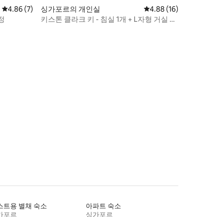
평점 4.86점(5점 만점), 후기 7개
4.86 (7)
싱가포르의 개인실
평점 4.88점(5점 만점),
4.88 (16)
정
키스톤 클라크 키 - 침실 1개 + L자형 거실 공
간
스트용 별채 숙소
아파트 숙소
가포르
싱가포르