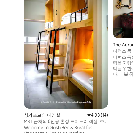
The Auru
디럭스 룸
디럭스 룸
력을 자랑하
박을 위한
다. 더블 
바에서 음
한 음료를
인 와이파
즐기세요.
에 있는 
로 통화하
의 번잡함
싱가포르의 다인실
평점 4.93점(5점 만점),
4.93 (14)
에 안심하
MRT 근처의 6인용 혼성 도미토리 객실 |조
용하고 깨끗함
Welcome to Gusti Bed & Breakfast –