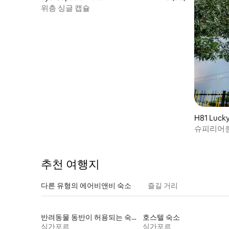
위층 싱글 캡슐
H81 Luck
슈피리어
추천 여행지
다른 유형의 에어비앤비 숙소
즐길 거리
반려동물 동반이 허용되는 숙소
호스텔 숙소
싱가포르
싱가포르