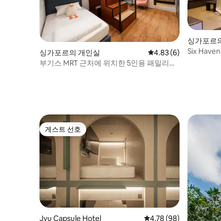
싱가포르의
Six Have
싱가포르의 개인실
평점 4.83점(5점 만점)
4.83 (6)
부기스 MRT 근처에 위치한 5인용 패밀리
룸, 전용 욕실
게스트 선호
게스트 선호
Jyu Capsule Hotel
평점 4.78점(5점 만점),
4.78 (98)