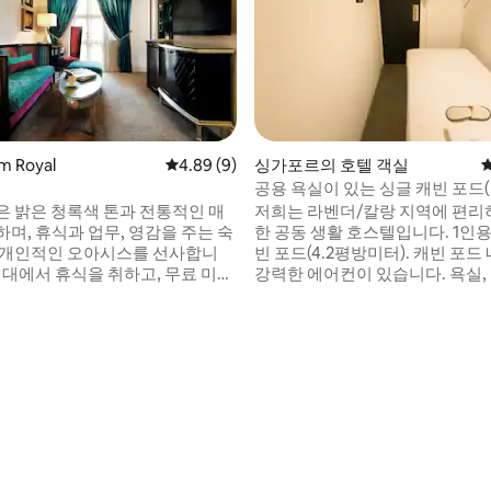
m Royal
평점 4.89점(5점 만점), 후기 9개
4.89 (9)
싱가포르의 호텔 객실
공용 욕실이 있는 싱글 캐빈 포드
베드)
은 밝은 청록색 톤과 전통적인 매
저희는 라벤더/칼랑 지역에 편리
며, 휴식과 업무, 영감을 주는 숙
한 공동 생활 호스텔입니다. 1인용 객실형 캐
 개인적인 오아시스를 선사합니
빈 포드(4.2평방미터). 캐빈 포
침대에서 휴식을 취하고, 무료 미니
강력한 에어컨이 있습니다. 욕실, 
료를 마시고, 주전자로 만든 따뜻
트리 공간은 공용이며 객실 외부
 즐기세요. 조용한 에어컨, 안정적
다. 캐빈 포드는 개인 공간이며 키
이, 편리한 전기 콘센트 어댑터를
입할 수 있습니다. 포드에는 싱글 침대, 금
 샤워실에서 상쾌하게 씻고 근처
고, 슬리퍼, 치과 키트 및 수건이
헤어드라이어를 사용하세요. 전화
습니다. 요청 시 귀마개를 이용하
실 수 있으며, 화재경보기와 도시
니다. 인근 3개의 MRT: 벤데미어(파란색)/라
을 완화해 주는 제한된 전망 덕분
벤더(녹색)/패러파크(보라색).
 후기 14개
고 지내실 수 있습니다.