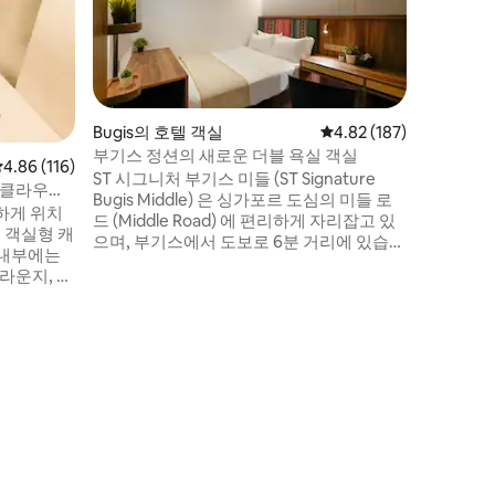
스탠다드 
변 환경을
포켓 코일
대와 고급
다. 객실
니 냉장고
있어 편리
Bugis의 호텔 객실
평점 4.82점(5점 만점), 
4.82 (187)
헤어드라이
부기스 정션의 새로운 더블 욕실 객실
평점 4.86점(5점 만점), 후기 116개
4.86 (116)
비되어 있
ST 시그니처 부기스 미들 (ST Signature
(클라우드
이용하실 
Bugis Middle) 은 싱가포르 도심의 미들 로
하게 위치
해 숙소에
드 (Middle Road) 에 편리하게 자리잡고 있
수 있습니
으며, 부기스에서 도보로 6분 거리에 있습니
드 내부에는
다. 부기스 정션, 부기스 +, 브라스 바사 콤플
라운지, 팬
렉스, 선텍 시티 & 컨벤션 센터, 래플스 시티,
에 있습니
마리나 스퀘어 등 여러 인기 쇼핑몰이 있습
 카드로 출
니다. 문화, 예술, 시크하고 힙스터 수다방,
하지 레인, 아랍 거리, 캄퐁 글램, 박물관, 에
 준비되어 있
스플러네이드 지역도 가까운 거리에 있습니
실 수 있습
다.