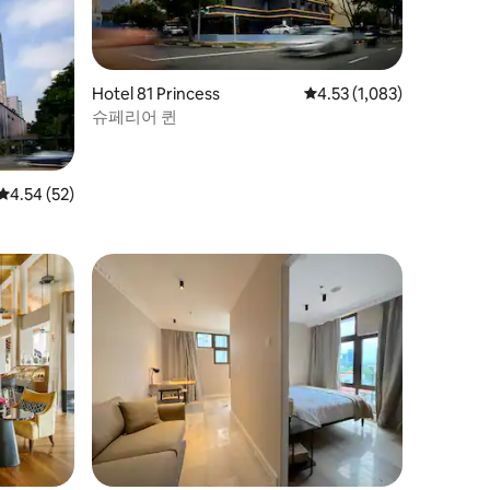
Hotel 81 Princess
평점 4.53점(5점 만점), 후
4.53 (1,083)
슈페리어 퀸
평점 4.54점(5점 만점), 후기 52개
4.54 (52)