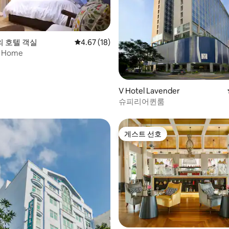
 호텔 객실
평점 4.67점(5점 만점), 후기 18개
4.67 (18)
n Home
, 후기 6개
V Hotel Lavender
슈피리어퀸룸
게스트 선호
게스트 선호
 후기 98개