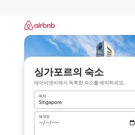
콘
텐
츠
로
바
로
가
기
싱가포르의 숙소
에어비앤비에서 독특한 숙소를 예약하세요.
위치
결과가 나오면 위·아래 화살표 키를 사용하거나 터치
체크인