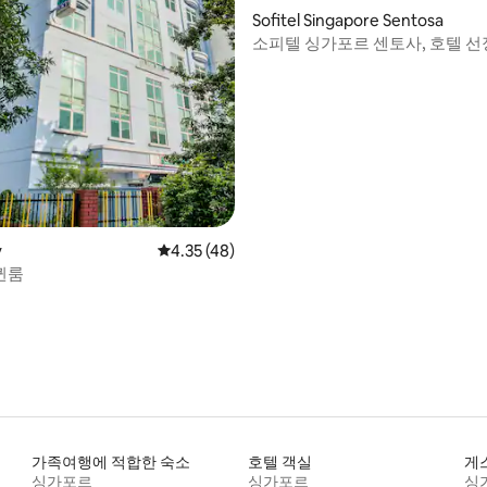
Sofitel Singapore Sentosa
소피텔 싱가포르 센토사, 호텔 선
y
평점 4.35점(5점 만점), 후기 48개
4.35 (48)
퀸룸
가족여행에 적합한 숙소
호텔 객실
게
싱가포르
싱가포르
싱