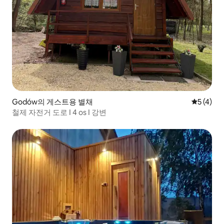
Godów의 게스트용 별채
평점 5점(
5 (4)
철제 자전거 도로 I 4 os I 강변