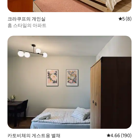
크라쿠프의 개인실
평점 5점(
5 (8)
홈 스타일의 아파트
카토비체의 게스트용 별채
평점 4.66점(5점
4.66 (190)