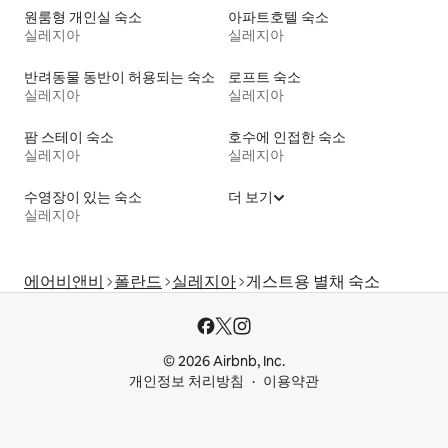
원룸형 개인실 숙소
아파트호텔 숙소
실레지아
실레지아
반려동물 동반이 허용되는 숙소
로프트 숙소
실레지아
실레지아
팜 스테이 숙소
호수에 인접한 숙소
실레지아
실레지아
수영장이 있는 숙소
더 보기
실레지아
에어비앤비
폴란드
실레지아
게스트용 별채 숙소
© 2026 Airbnb, Inc.
개인정보 처리방침
이용약관