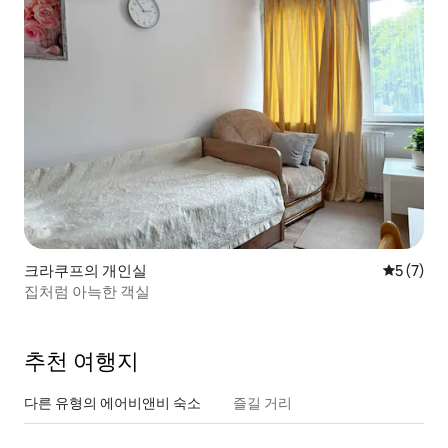
크라쿠프의 개인실
평점 5점(
5 (7)
집처럼 아늑한 객실
추천 여행지
다른 유형의 에어비앤비 숙소
즐길 거리