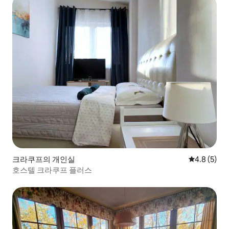
크라쿠프의 개인실
평점 4.8점(
4.8 (5)
호스텔 크라쿠프 플러스