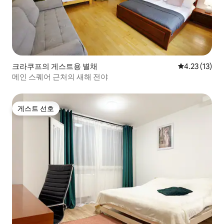
크라쿠프의 게스트용 별채
평점 4.23점(
4.23 (13)
메인 스퀘어 근처의 새해 전야
게스트 선호
게스트 선호