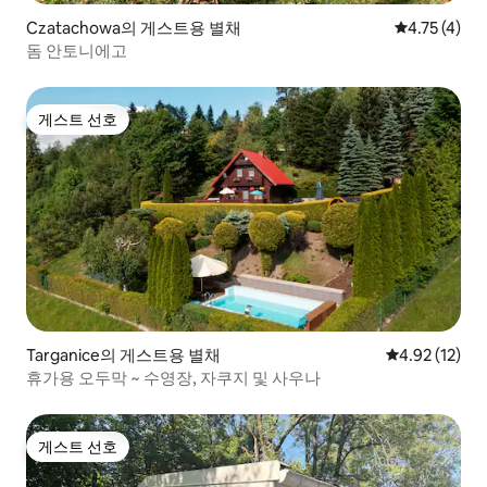
Czatachowa의 게스트용 별채
평점 4.75점(
4.75 (4)
돔 안토니에고
게스트 선호
게스트 선호
Targanice의 게스트용 별채
평점 4.92점(5
4.92 (12)
휴가용 오두막 ~ 수영장, 자쿠지 및 사우나
게스트 선호
게스트 선호