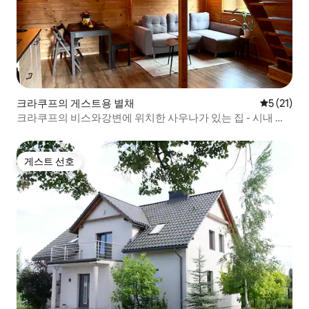
크라쿠프의 게스트용 별채
평점 5점(5
5 (21)
크라쿠프의 비스와강변에 위치한 사우나가 있는 집 - 시내 중
심가에서 가깝습니다.
게스트 선호
게스트 선호