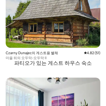
Czarny Dunajec의 게스트용 별채
평점 4.82점(5
4.82 (51)
마을 뒤의 오두막-오두막 II
파티오가 있는 게스트 하우스 숙소