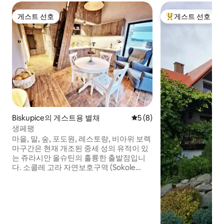
게스트 선호
게스트 선호
게스트 선호
상위 게스트 선호
Biskupice의 게스트용 별채
평점 5점(5점 만점), 후기 8
5 (8)
생페팽
마을, 말, 숲, 포도원, 레스토랑, 비아위 보렉
마구간은 현재 개조된 중세 성의 유적이 있
는 쥬라시안 올슈틴의 훌륭한 출발점입니
다. 소콜레 고라 자연보호구역 (Sokole
Góra Nature Reserve) 기슭에 있으며, 멋
진 길과 자전거 트레일이 많습니다. 보호구
역에는 수십 개의 동굴과 죽음이 있습니다.
Częstochowa에서 20km 거리에 있습니
다. Jurassian Olsztyn, Żarek, Złotego