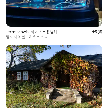
Jerzmanowice의 게스트용 별채
평점 5점(
5 (6)
별 아래의 렌드하우스 스파