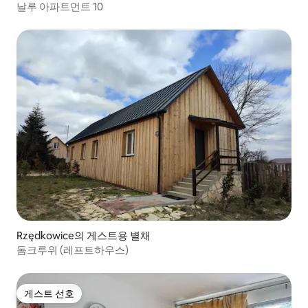
날루 아파트먼트 10
Rzędkowice의 게스트용 별채
돔크루위 (레프트하우스)
게스트 선호
게스트 선호