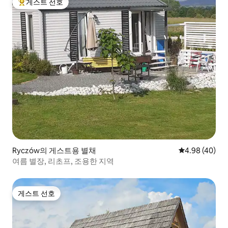
게스트 선호
상위 게스트 선호
Ryczów의 게스트용 별채
평점 4.98점(5
4.98 (40)
여름 별장, 리초프, 조용한 지역
게스트 선호
게스트 선호