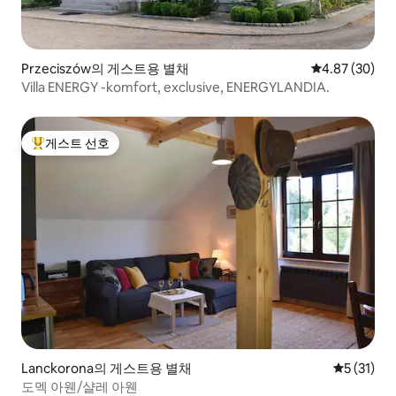
Przeciszów의 게스트용 별채
평점 4.87점(5
4.87 (30)
Villa ENERGY -komfort, exclusive, ENERGYLANDIA.
게스트 선호
상위 게스트 선호
Lanckorona의 게스트용 별채
평점 5점(5
5 (31)
도멕 아웬/샬레 아웬