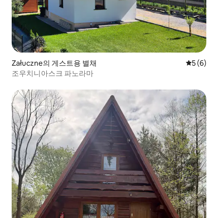
Załuczne의 게스트용 별채
평점 5점(
5 (6)
조우치니아스크 파노라마