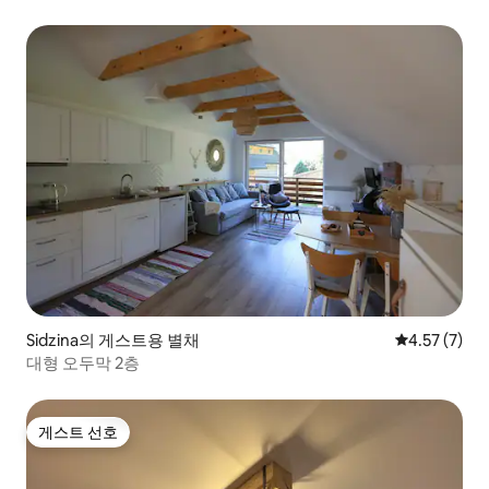
Sidzina의 게스트용 별채
평점 4.57점(
4.57 (7)
대형 오두막 2층
게스트 선호
게스트 선호