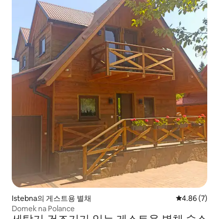
Istebna의 게스트용 별채
평점 4.86점(
4.86 (7)
Domek na Polance