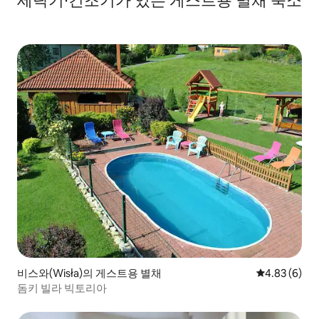
세탁기∙건조기가 있는 게스트용 별채 숙소
비스와(Wisła)의 게스트용 별채
평점 4.83점(
4.83 (6)
돔키 빌라 빅토리아