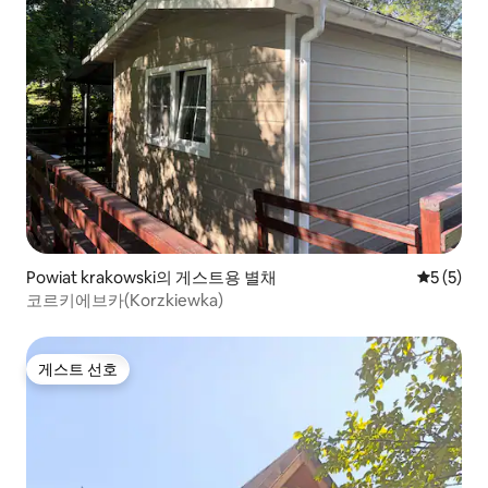
Powiat krakowski의 게스트용 별채
평점 5점(
5 (5)
코르키에브카(Korzkiewka)
게스트 선호
게스트 선호