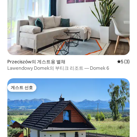
Przeciszów의 게스트용 별채
평점 5점(
5 (3)
Lawendowy Domek의 부티크 리조트 — Domek 6
게스트 선호
게스트 선호