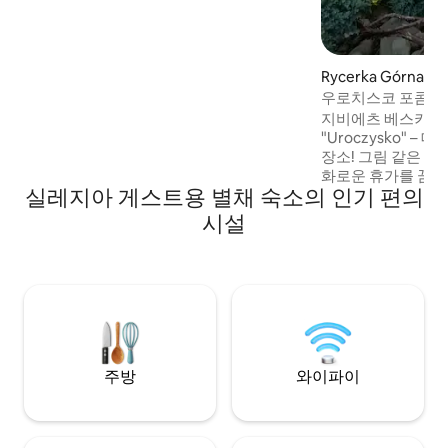
Potoku with the oldest trout in Poland,
Janowa...
Rycerka Górna
우로치스코 포콤 
지비에츠 베스키드
"Uroczysko" 
장소! 그림 같은 
화로운 휴가를 꿈꾸
실레지아 게스트용 별채 숙소의 인기 편의
나 가족을 위한 넓은
가요? 저희 전원주
시설
해 있으며 16명에게
안한 침실이 있는 인테리어 
넓은 거실은 저녁 
다. 화덕이나 바베
정원. 이 동네에는
과 자전거 도로가 
주방
와이파이