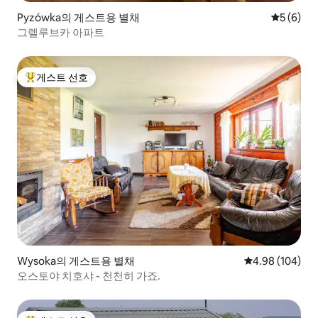
Pyzówka의 게스트용 별채
평점 5점(
5 (6)
그렐루브카 아파트
게스트 선호
상위 게스트 선호
Wysoka의 게스트용 별채
평점 4.98점(5점
4.98 (104)
오스토야 치호샤 - 천천히 가죠.