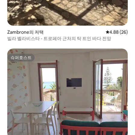
Zambrone의 저택
평점 4.88점(5
4.88 (26)
빌라 벨라비스타 - 트로페아 근처의 탁 트인 바다 전망
슈퍼호스트
슈퍼호스트