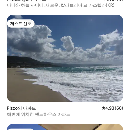
바다와 하늘 사이에, 새로운, 칼라브리아 르 카스텔라(KR)
게스트 선호
게스트 선호
Pizzo의 아파트
평점 4.93점(5
4.93 (60)
해변에 위치한 펜트하우스 아파트