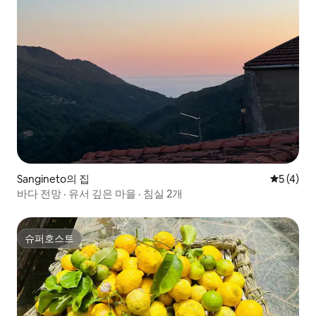
Sangineto의 집
평점 5점(
5 (4)
바다 전망 · 유서 깊은 마을 · 침실 2개
슈퍼호스트
슈퍼호스트