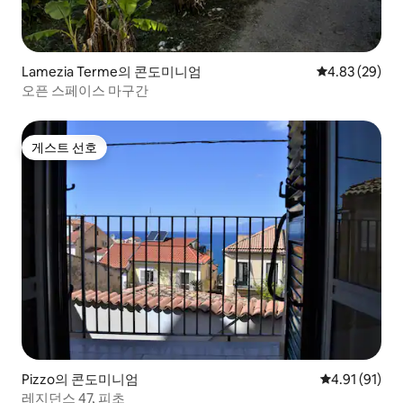
Lamezia Terme의 콘도미니엄
평점 4.83점(5
4.83 (29)
오픈 스페이스 마구간
게스트 선호
게스트 선호
Pizzo의 콘도미니엄
평점 4.91점(
4.91 (91)
레지던스 47, 피초