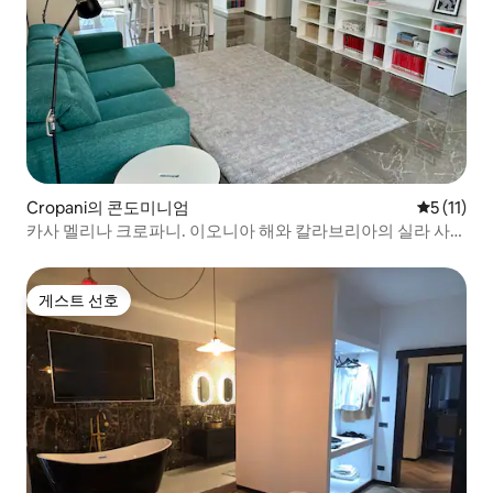
Cropani의 콘도미니엄
평점 5점(5
5 (11)
카사 멜리나 크로파니. 이오니아 해와 칼라브리아의 실라 사
이.
게스트 선호
게스트 선호