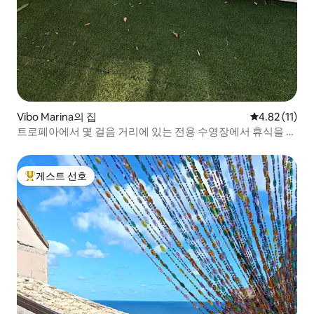
Vibo Marina의 집
평점 4.82점(
4.82 (11)
트로페아에서 몇 걸음 거리에 있는 전용 수영장에서 휴식을 취
하세요
게스트 선호
상위 게스트 선호