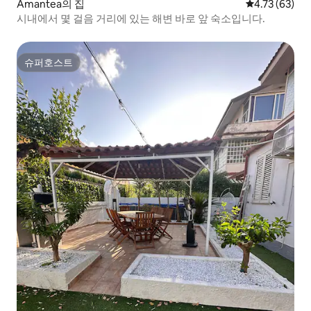
Amantea의 집
평점 4.73점(5
4.73 (63)
시내에서 몇 걸음 거리에 있는 해변 바로 앞 숙소입니다.
슈퍼호스트
슈퍼호스트