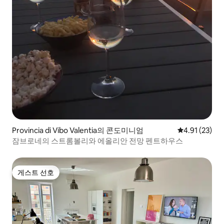
Provincia di Vibo Valentia의 콘도미니엄
평점 4.91점(5
4.91 (23)
잠브로네의 스트롬볼리와 에올리안 전망 펜트하우스
게스트 선호
게스트 선호