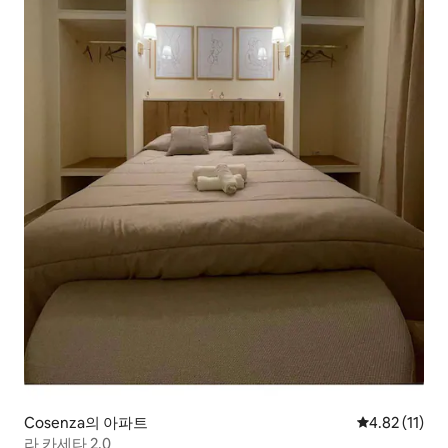
Cosenza의 아파트
평점 4.82점(
4.82 (11)
라 카세타 2.0