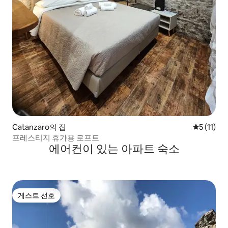
Catanzaro의 집
평점 5점(5
5 (11)
프레스티지 휴가용 로프트
에어컨이 있는 아파트 숙소
게스트 선호
게스트 선호