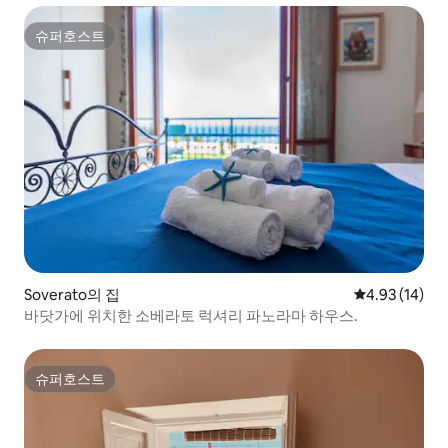
슈퍼호스트
슈퍼호스트
Soverato의 집
평점 4.93점(5
4.93 (14)
바닷가에 위치한 소베라토 럭셔리 파노라마 하우스.
슈퍼호스트
슈퍼호스트