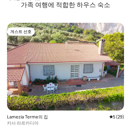
가족 여행에 적합한 하우스 숙소
게스트 선호
게스트 선호
Lamezia Terme의 집
평점 5점(5
5 (29)
카사 라르카디아