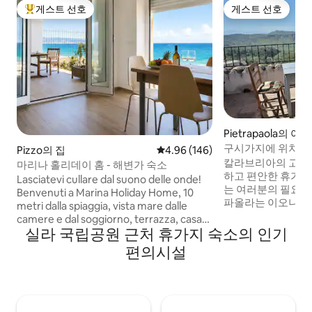
게스트 선호
게스트 선호
상위 게스트 선호
게스트 선호
Pietrapaola의 아
구시가지에 위치한
Pizzo의 집
평점 4.96점(5점 만점), 후기 146
4.96 (146)
칼라브리아의 고대
마리나 홀리데이 홈 - 해변가 숙소
하고 편안한 휴가를
Lasciatevi cullare dal suono delle onde!
는 여러분의 필요에
Benvenuti a Marina Holiday Home, 10
파올라는 이오니아 해
metri dalla spiaggia, vista mare dalle
래된 마을입니다. 
camere e dal soggiorno, terrazza, casa
있습니다. 아버지가
실라 국립공원 근처 휴가지 숙소의 인기
indipendente. Questa casa spaziosa, è la
전망을 자랑하는 2
scelta perfetta per famiglie, coppie o
편의시설
인 고대 가족 집을
amici che desiderano una vacanza
리아의 오래된 전
all'insegna del relax totale,
안성맞춤입니다. 중요: 피에트라파올라에
dimenticandosi dell'auto.
있는 저희 숙소로 
자동차를 이용하는