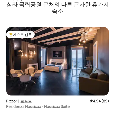
실라 국립공원 근처의 다른 근사한 휴가지
숙소
게스트 선호
상위 게스트 선호
Pizzo의 로프트
평점 4.94점(5
4.94 (89)
Residenza Nausicaa - Nausicaa Suite