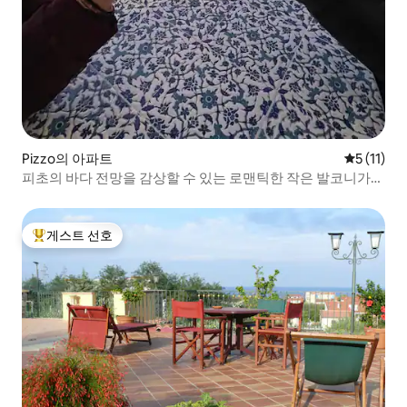
Pizzo의 아파트
평점 5점(5
5 (11)
피초의 바다 전망을 감상할 수 있는 로맨틱한 작은 발코니가
있는 객실
게스트 선호
상위 게스트 선호