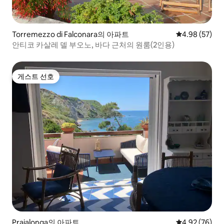
Torremezzo di Falconara의 아파트
평점 4.98점(5
4.98 (57)
안티코 카살레 델 부오노, 바다 근처의 원룸(2인용)
게스트 선호
게스트 선호
Praialonga의 아파트
평점 4.92점(5
4.92 (76)