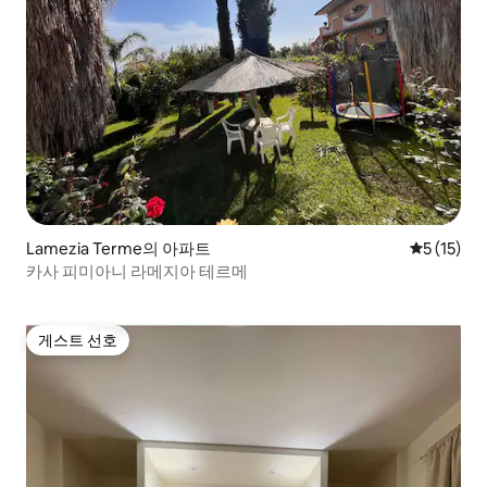
Lamezia Terme의 아파트
평점 5점(5
5 (15)
카사 피미아니 라메지아 테르메
게스트 선호
게스트 선호