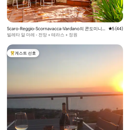
Scaro-Reggio-Scornavacca-Vardano의 콘도미니
평점 5점(5
5 (44)
엄
빌레타 알 마레 - 전망 + 테라스 + 정원
게스트 선호
상위 게스트 선호