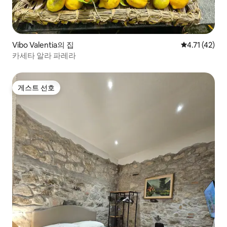
Vibo Valentia의 집
평점 4.71점(
4.71 (42)
카세타 알라 파레라
게스트 선호
게스트 선호