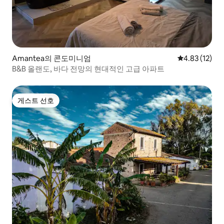
Amantea의 콘도미니엄
평점 4.83점(5
4.83 (12)
B&B 올랜도, 바다 전망의 현대적인 고급 아파트
게스트 선호
게스트 선호