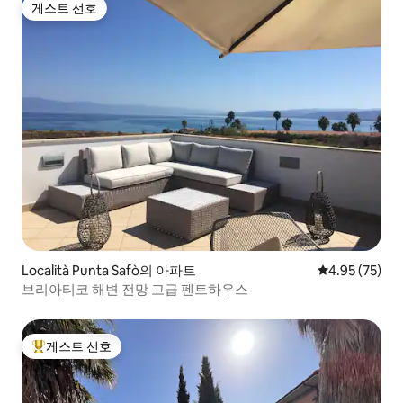
게스트 선호
게스트 선호
Località Punta Safò의 아파트
평점 4.95점(5
4.95 (75)
브리아티코 해변 전망 고급 펜트하우스
게스트 선호
상위 게스트 선호