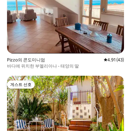
Pizzo의 콘도미니엄
평점 4.91점(
4.91 (43)
바다에 위치한 부멜리아나 - 태양의 딸
게스트 선호
게스트 선호