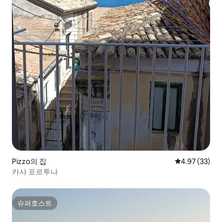
Pizzo의 집
평점 4.97점(5
4.97 (33)
카사 포르투나
슈퍼호스트
슈퍼호스트