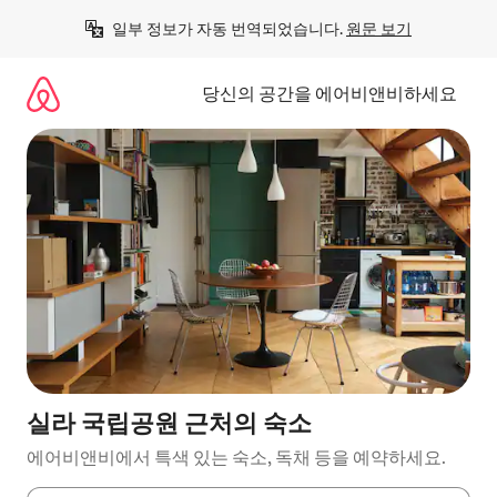
콘
일부 정보가 자동 번역되었습니다. 
원문 보기
텐
츠
로
당신의 공간을 에어비앤비하세요
바
로
가
기
실라 국립공원 근처의 숙소
에어비앤비에서 특색 있는 숙소, 독채 등을 예약하세요.