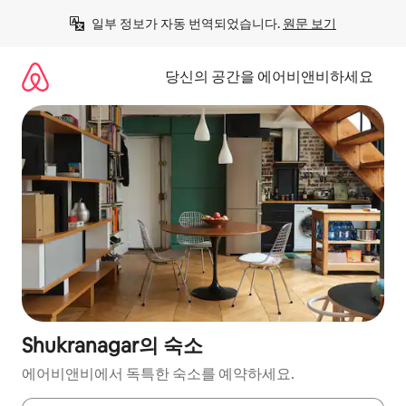
콘
일부 정보가 자동 번역되었습니다. 
원문 보기
텐
츠
로
당신의 공간을 에어비앤비하세요
바
로
가
기
Shukranagar의 숙소
에어비앤비에서 독특한 숙소를 예약하세요.