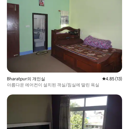
Bharatpur의 개인실
평점 4.85점(5
4.85 (13)
아름다운 에어컨이 설치된 객실/침실에 딸린 욕실