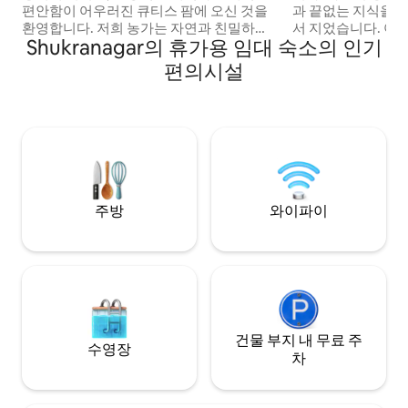
편안함이 어우러진 큐티스 팜에 오신 것을
과 끝없는 지식을 
환영합니다. 저희 농가는 자연과 친밀하게
서 지었습니다. 아름다운 치트완 국립공원
Shukranagar의 휴가용 임대 숙소의 인기
연결되어 있습니다. 풍부한 문화나 현대적
을 방문하는 동안 여
인 편리함을 찾고 계신다면, Cutee's Farm
는 넉넉한 공간을 갖
편의시설
은 특별하고 기억에 남는 숙박을 약속드립
층에 2개의 추가 
니다. 카사라 리조트 맞은편의 그림 같은 지
공간이 넉넉합니다. **주의: 표시된 가격은 
역에 위치하고 고급스러운 솔티 웨스트엔
개의 객실에 대한 
드 리조트와 가까운 저희 농가 숙소는 평온
일한 요금으로 문의
함과 편리함이 완벽하게 조화를 이루는 곳
비 사우라하 상위 5
입니다.
주방
와이파이
건물 부지 내 무료 주
수영장
차