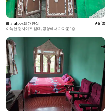
Bharatpur의 개인실
평점 5점(
5 (3)
아늑한 퀸사이즈 침대, 공항에서 가까운 1층