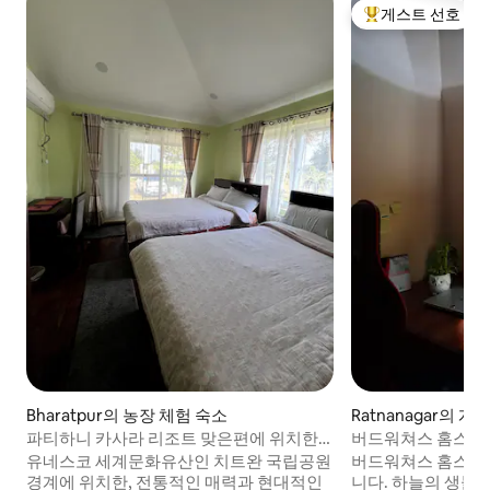
게스트 선호
상위 게스트 선호
Bharatpur의 농장 체험 숙소
Ratnanagar의 개
파티하니 카사라 리조트 맞은편에 위치한
버드워쳐스 홈스테
큐티스 팜
유네스코 세계문화유산인 치트완 국립공원
버드워쳐스 홈스테
경계에 위치한, 전통적인 매력과 현대적인
니다. 하늘의 생물에 대한 40년 이상의 경험