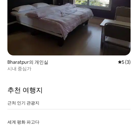
Bharatpur의 개인실
평점 5점(
5 (3)
시내 중심가
추천 여행지
근처 인기 관광지
세계 평화 파고다