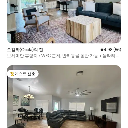
오칼라(Ocala)의 집
평점 4.98점(5
4.98 (56)
보헤미안 휴양지 • WEC 근처, 반려동물 동반 가능 + 울타리 마
당
게스트 선호
상위 게스트 선호