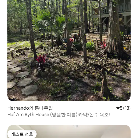
Hernando의 통나무집
평점 5점(5
5 (13)
Haf Am Byth House (영원한 여름) 카약/온수 욕조!
게스트 선호
게스트 선호