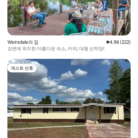
Weirsdale의 집
평점 4.96점(5점
4.96 (222)
강변에 위치한 아름다운 숙소, 카약, 대형 선착장!
게스트 선호
게스트 선호