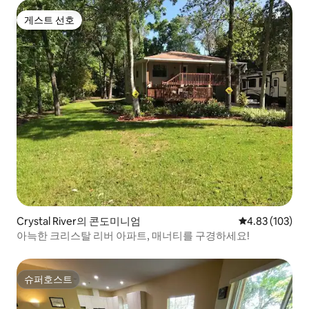
게스트 선호
게스트 선호
Crystal River의 콘도미니엄
평점 4.83점(5점
4.83 (103)
아늑한 크리스탈 리버 아파트, 매너티를 구경하세요!
슈퍼호스트
슈퍼호스트