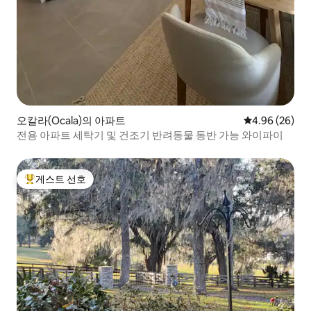
오칼라(Ocala)의 아파트
평점 4.96점(5
4.96 (26)
전용 아파트 세탁기 및 건조기 반려동물 동반 가능 와이파이
게스트 선호
상위 게스트 선호