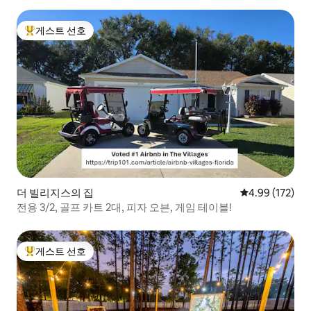
게스트 선호
상위 게스트 선호
더 빌리지스의 집
평점 4.99점(5점
4.99 (172)
전용 3/2, 골프 카트 2대, 피자 오븐, 게임 테이블!
게스트 선호
상위 게스트 선호