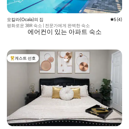
오칼라(Ocala)의 집
평점 5점(
5 (4)
평화로운 3BR 숙소 | 전문가에게 완벽한 숙소
에어컨이 있는 아파트 숙소
게스트 선호
상위 게스트 선호