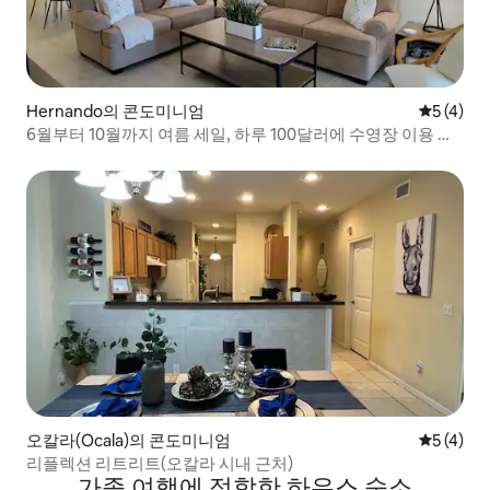
Hernando의 콘도미니엄
평점 5점(
5 (4)
6월부터 10월까지 여름 세일, 하루 100달러에 수영장 이용 가
능.
오칼라(Ocala)의 콘도미니엄
평점 5점(
5 (4)
리플렉션 리트리트(오칼라 시내 근처)
가족 여행에 적합한 하우스 숙소