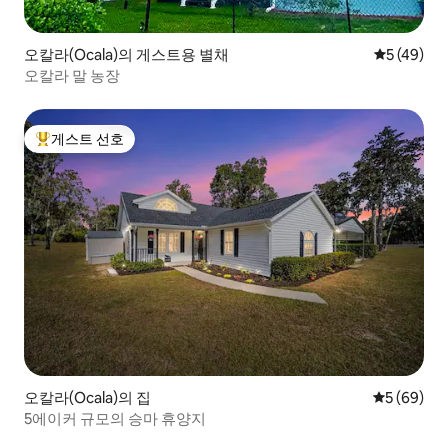
오칼라(Ocala)의 게스트용 별채
평점 5점(5
5 (49)
오칼라 말 농장
게스트 선호
상위 게스트 선호
오칼라(Ocala)의 집
평점 5점(5
5 (69)
5에이커 규모의 승마 휴양지