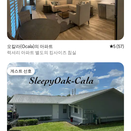
오칼라(Ocala)의 아파트
평점 5점(5
5 (57)
럭셔리 아파트 별도의 킹사이즈 침실
게스트 선호
게스트 선호