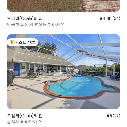
오칼라(Ocala)의 집
평점 4.88점(5
4.88 (34)
달콤한 집에서 휴식을 취하세요
게스트 선호
상위 게스트 선호
오칼라(Ocala)의 집
평점 5점(5
5 (22)
공작새 파라다이스