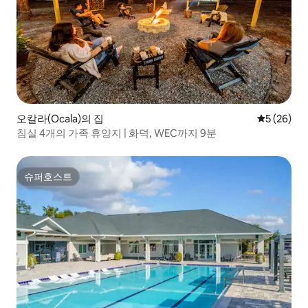
오칼라(Ocala)의 집
평점 5점(5
5 (26)
침실 4개의 가족 휴양지 | 화덕, WEC까지 9분
슈퍼호스트
슈퍼호스트