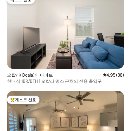
게스트 선호
오칼라(Ocala)의 아파트
평점 4.95점(5
4.95 (38)
현대식 1BR/BTH | 오칼라 명소 근처의 전용 출입구
게스트 선호
상위 게스트 선호