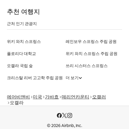
추천 여행지
근처 인기 관광지
위키 와치 스프링스
레인보우 스프링스 주립 공원
플로리다 대학교
위키 와치 스프링스 주립 공원
오캘라 국립 숲
쓰리 시스터스 스프링스
크리스탈 리버 고고학 주립 공원
더 보기
에어비앤비
미국
가바흐
매리언카운티
오캘러
오캘라
© 2026 Airbnb, Inc.