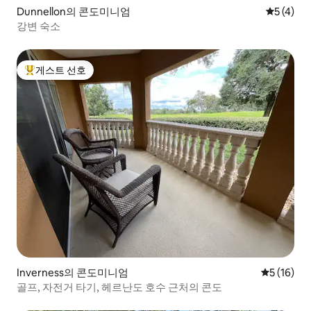
Dunnellon의 콘도미니엄
평점 5점(
5 (4)
강변 숙소
게스트 선호
상위 게스트 선호
Inverness의 콘도미니엄
평점 5점(5
5 (16)
골프, 자전거 타기, 헤르난도 호수 근처의 콘도