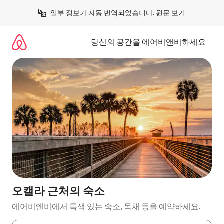
콘
일부 정보가 자동 번역되었습니다. 
원문 보기
텐
츠
로
당신의 공간을 에어비앤비하세요
바
로
가
기
오캘라 근처의 숙소
에어비앤비에서 특색 있는 숙소, 독채 등을 예약하세요.