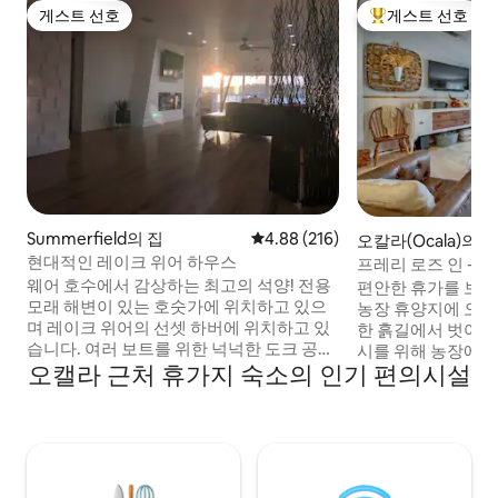
게스트 선호
게스트 선호
게스트 선호
상위 게스트 선호
Summerfield의 집
평점 4.88점(5점 만점), 후기 216
4.88 (216)
오칼라(Ocala)의 
소
현대적인 레이크 위어 하우스
프레리 로즈 인 - 
웨어 호수에서 감상하는 최고의 석양! 전용
편안한 휴가를 보
모래 해변이 있는 호숫가에 위치하고 있으
농장 휴양지에 오신
며 레이크 위어의 선셋 하버에 위치하고 있
한 흙길에서 벗어난
습니다. 여러 보트를 위한 넉넉한 도크 공간
시를 위해 농장에서
오캘라 근처 휴가지 숙소의 인기 편의시설
과 해변 공간이 있습니다. 숙소는 버드 아일
싸인 2에이커의 면
랜드에 있으며 가족 및 친구들과 함께 즐거
동반한 게스트에게
운 시간을 보내기 위해 준비되었습니다. 숙
을 피울 수 있는 공
소는 2018년에 완전히 리모델링되었으며,
서 2마일, 빠른 플
현대적인 디자인으로 침실 4개, 욕실 2개를
일 거리에 있습니다.
갖추고 있습니다. 방 중 하나는 100인치 대
물, 친절한 농장 
형 스크린이 있는 영화관으로 푸톤 소파가