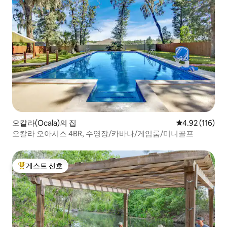
오칼라(Ocala)의 집
평점 4.92점(5
4.92 (116)
오칼라 오아시스 4BR, 수영장/카바나/게임룸/미니골프
게스트 선호
상위 게스트 선호