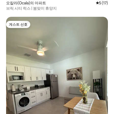
오칼라(Ocala)의 아파트
평점 5점(5
5 (17)
브릭 시티 럭스 | 봄맞이 휴양지
게스트 선호
게스트 선호