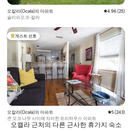
오칼라(Ocala)의 아파트
평점 4.96점(5
4.96 (25)
슬리피오크-칼라
게스트 선호
상위 게스트 선호
오칼라(Ocala)의 아파트
평점 5점(5점
5 (243)
큰 오크 나무 사이에 자리한 트리하우스 아파트
오캘라 근처의 다른 근사한 휴가지 숙소