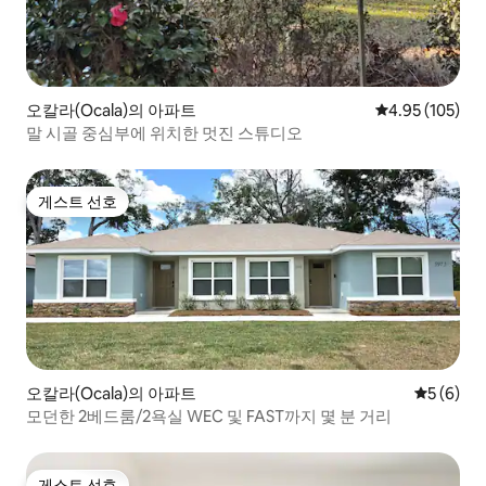
오칼라(Ocala)의 아파트
평점 4.95점(5점
4.95 (105)
말 시골 중심부에 위치한 멋진 스튜디오
게스트 선호
게스트 선호
오칼라(Ocala)의 아파트
평점 5점(
5 (6)
모던한 2베드룸/2욕실 WEC 및 FAST까지 몇 분 거리
게스트 선호