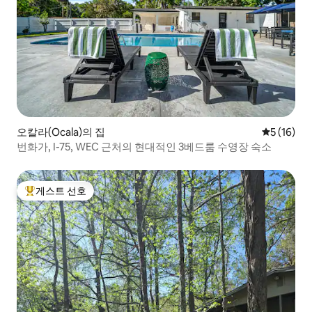
오칼라(Ocala)의 집
평점 5점(5
5 (16)
번화가, I-75, WEC 근처의 현대적인 3베드룸 수영장 숙소
게스트 선호
상위 게스트 선호