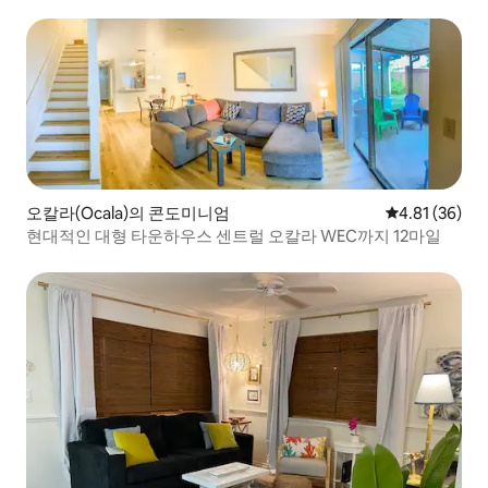
오칼라(Ocala)의 콘도미니엄
평점 4.81점(5
4.81 (36)
현대적인 대형 타운하우스 센트럴 오칼라 WEC까지 12마일