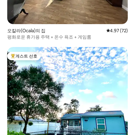
오칼라(Ocala)의 집
평점 4.97점(5
4.97 (72)
평화로운 휴가용 주택 + 온수 욕조 + 게임룸
게스트 선호
상위 게스트 선호