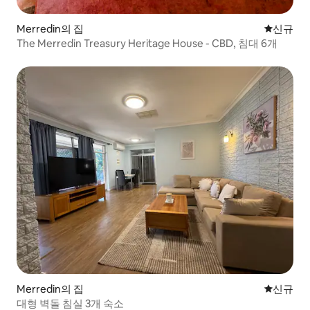
Merredin의 집
신규 숙소
신규
The Merredin Treasury Heritage House - CBD, 침대 6개
Merredin의 집
신규 숙소
신규
대형 벽돌 침실 3개 숙소