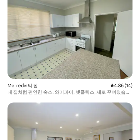
Merredin의 집
평점 4.86점(5
4.86 (14)
내 집처럼 편안한 숙소. 와이파이, 넷플릭스, 새로 꾸며졌습니
다.