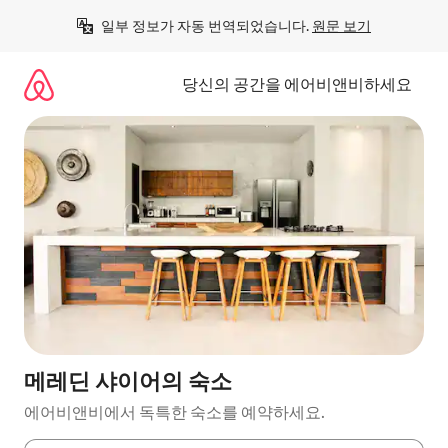
콘
일부 정보가 자동 번역되었습니다. 
원문 보기
텐
츠
로
당신의 공간을 에어비앤비하세요
바
로
가
기
메레딘 샤이어의 숙소
에어비앤비에서 독특한 숙소를 예약하세요.