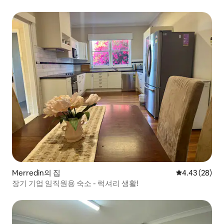
Merredin의 집
평점 4.43점(5
4.43 (28)
장기 기업 임직원용 숙소 - 럭셔리 생활!