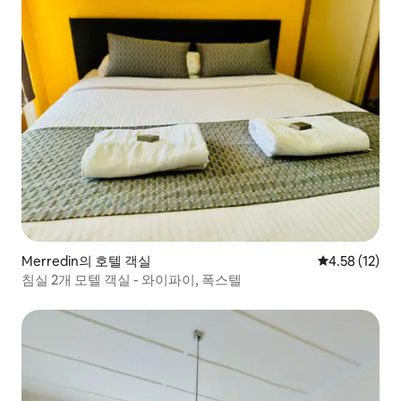
Merredin의 호텔 객실
평점 4.58점(5
4.58 (12)
침실 2개 모텔 객실 - 와이파이, 폭스텔