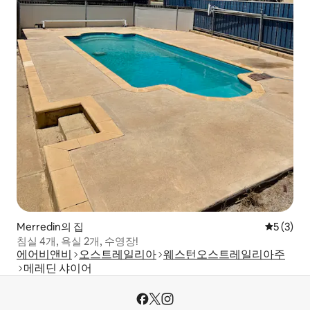
Merredin의 집
평점 5점(
5 (3)
침실 4개, 욕실 2개, 수영장!
에어비앤비
오스트레일리아
웨스턴오스트레일리아주
메레딘 샤이어