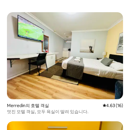
Merredin의 호텔 객실
평점 4.63점(5
4.63 (16)
멋진 모텔 객실, 모두 욕실이 딸려 있습니다.