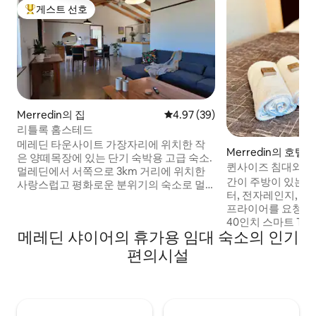
게스트 선호
상위 게스트 선호
Merredin의 집
평점 4.97점(5점 만점), 후기 39
4.97 (39)
리틀록 홈스테드
메레딘 타운사이트 가장자리에 위치한 작
Merredin의 호텔 
은 양떼목장에 있는 단기 숙박용 고급 숙소.
퀸사이즈 침대와 싱
멀레딘에서 서쪽으로 3km 거리에 위치한
텔 객실
간이 주방이 있는 침
사랑스럽고 평화로운 분위기의 숙소로 멀
터, 전자레인지, 주
레딘 사일로 아트를 내려다볼 수 있습니다.
프라이어를 요청할 수
전기차 충전 시설(추가 요금). 세련된 가구
40인치 스마트 TV 
가 구비된 침실 3개, 욕실 2개 숙소로 최대 6
메레딘 샤이어의 휴가용 임대 숙소의 인기
트리밍할 수 있습니
명까지 숙박 가능하며, 주방 및 세탁 시설이
(HD 스포츠 + AFL
완비되어 있습니다. 기업 직원, 가족, 여행
편의시설
침대 1대와 싱글 침대
객에게 적합합니다. 모든 공간의 온도가 제
은 청소, 현장 세탁
어됩니다. 와이파이 및 스마트 TV. 넓은 야
대비 만족스럽지 않
외 공간 및 바비큐. 4.5톤을 초과하는 차량
중 15개가 있으며,
은 허용되지 않습니다. 차량 2대용 지붕 있
고 있지만 각 객실의