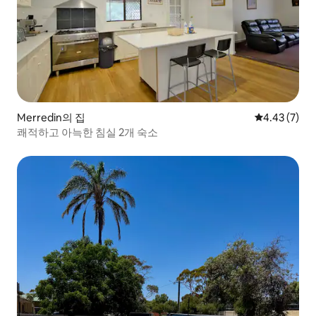
Merredin의 집
평점 4.43점(
4.43 (7)
쾌적하고 아늑한 침실 2개 숙소