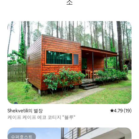
소
Shekvetili의 별장
평점 4.79점(5
4.79 (19)
케이프 케이프 에코 코티지 "블루"
슈퍼호스트