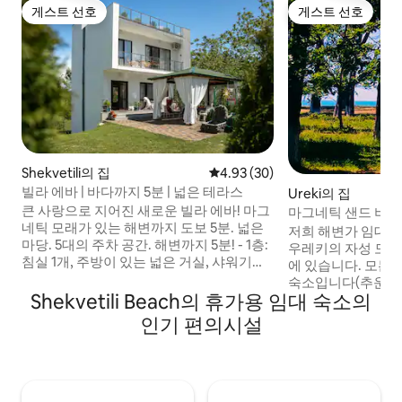
게스트 선호
게스트 선호
게스트 선호
게스트 선호
Shekvetili의 집
평점 4.93점(5점 만점), 후기 30
4.93 (30)
빌라 에바 | 바다까지 5분 | 넓은 테라스
Ureki의 집
큰 사랑으로 지어진 새로운 빌라 에바! 마그
마그네틱 샌드 비치
네틱 모래가 있는 해변까지 도보 5분. 넓은
하우스
저희 해변가 임대용
마당. 5대의 주차 공간. 해변까지 5분! - 1층:
우레키의 자성 모래
침실 1개, 주방이 있는 넓은 거실, 샤워기가
에 있습니다. 모든
있는 욕실. - 2층: 침실 3개, 발코니 2개, 샤워
숙소입니다(추운 
실이 있는 욕실. - 3층: 일광욕 의자가 있는
Shekvetili Beach의 휴가용 임대 숙소의
고). 통나무집은 가
지붕 전체를 위한 넓은 테라스가 있습니다.
지 수용할 수 있으며,
인기 편의시설
숲의 아름다운 전망! 야외 식사 공간과 바비
의 조화를 찾는 사
큐 공간. 크고 편안한 그릴과 전기그릴이 있
제공합니다. 공원 
습니다. 아이들의 장난감이 있습니다. 흑해
그네티티의 치유 효
아레나까지 10분!
변에서 아주 가까운
휴양지는 활력을 되