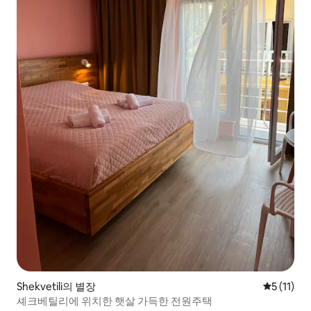
Shekvetili의 별장
평점 5점(5
5 (11)
셰크베틸리에 위치한 햇살 가득한 전원주택