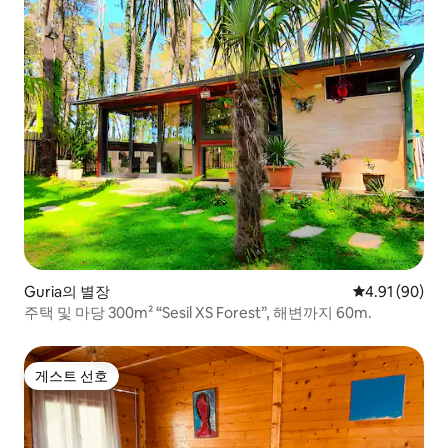
Guria의 별장
평점 4.91점(5
4.91 (90)
주택 및 마당 300m² “Sesil XS Forest”, 해변까지 60m.
게스트 선호
게스트 선호