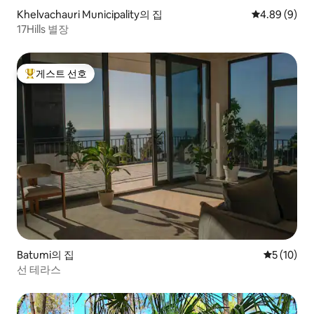
Khelvachauri Municipality의 집
평점 4.89점(
4.89 (9)
17Hills 별장
게스트 선호
상위 게스트 선호
Batumi의 집
평점 5점(5
5 (10)
선 테라스