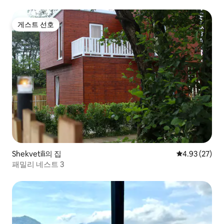
게스트 선호
게스트 선호
Shekvetili의 집
평점 4.93점(5
4.93 (27)
패밀리 네스트 3