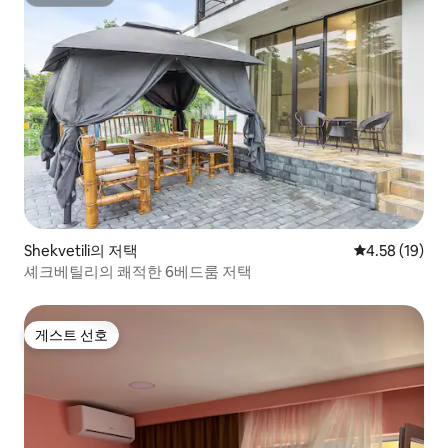
슈퍼호스트
Shekvetili의 저택
평점 4.58점(5
4.58 (19)
셰크베틸리의 쾌적한 6베드룸 저택
게스트 선호
게스트 선호