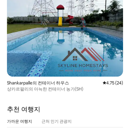
Shankarpalle의 컨테이너 하우스
평점 4.75점(5
4.75 (24)
샹카르팔리의 아늑한 컨테이너 농가(SH)
추천 여행지
가까운 여행지
근처 인기 관광지