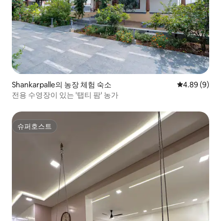
Shankarpalle의 농장 체험 숙소
평점 4.89점(
4.89 (9)
전용 수영장이 있는 '탭티 팜' 농가
슈퍼호스트
슈퍼호스트