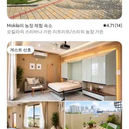
Mokila의 농장 체험 숙소
평점 4.71점(
4.71 (14)
모킬라의 스리바나 가든 리트리트/스리의 농장 가든
게스트 선호
게스트 선호