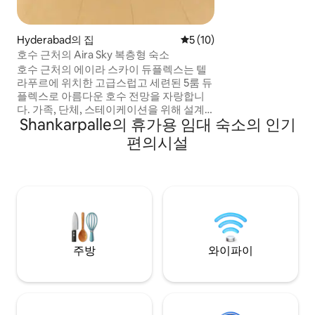
Hyderabad의 집
평점 5점(5점 만점), 후기 10
5 (10)
호수 근처의 Aira Sky 복층형 숙소
호수 근처의 에이라 스카이 듀플렉스는 텔
라푸르에 위치한 고급스럽고 세련된 5룸 듀
플렉스로 아름다운 호수 전망을 자랑합니
다. 가족, 단체, 스테이케이션을 위해 설계
Shankarpalle의 휴가용 임대 숙소의 인기
되었습니다. 숙소에는 넓은 거실 공간, 편안
한 침대 4개, 전용 사우나, 플레이스테이션,
편의시설
실내 게임, 어린이 놀이 헬스장, 현대적인 인
테리어가 있습니다. 호수가 내려다보이는
평화로운 아침을 즐기고 긴장을 풀어보세
요. 파이낸셜 디스트릭트, 가치보울리, 하이
테크 시티, 공항 근처에 편리하게 위치한 이
호텔은 편안함, 고급스러움, 접근성이 완벽
하게 조화를 이루고 있습니다.
주방
와이파이