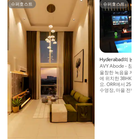
슈퍼호스트
슈퍼호스트
슈퍼호스트
슈퍼호스트
Hyderabad의 농
AVY Abode - 침실
험 숙박, 전용 수영
울창한 녹음을 자
에 위치한 3BHK 
요. ORR에서 25
수영장, 마을 전망
있는 정자, 경비원
지를 즐기세요. 주말
으로 캠프파이어, 바
체스, 크리켓, 배
용품, RO 물, 발전
운 리조트 레스토랑
에 있습니다. 와서
느끼고, 가족과 유