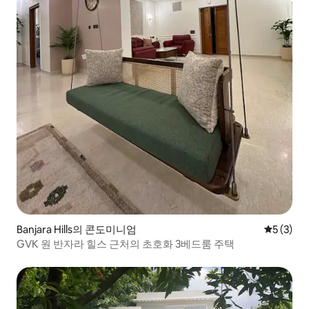
Banjara Hills의 콘도미니엄
평점 5점(
5 (3)
GVK 원 반자라 힐스 근처의 초호화 3베드룸 주택