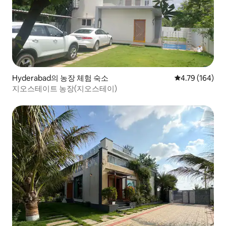
Hyderabad의 농장 체험 숙소
평점 4.79점(5점
4.79 (164)
지오스테이트 농장(지오스테이)