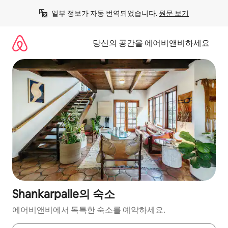
콘
일부 정보가 자동 번역되었습니다. 
원문 보기
텐
츠
로
당신의 공간을 에어비앤비하세요
바
로
가
기
Shankarpalle의 숙소
에어비앤비에서 독특한 숙소를 예약하세요.