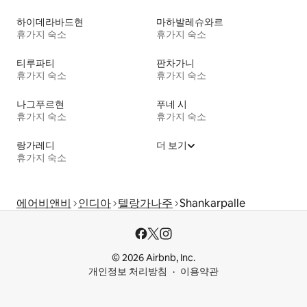
하이데라바드현
마하발레슈와르
휴가지 숙소
휴가지 숙소
티루파티
판차가니
휴가지 숙소
휴가지 숙소
나그푸르현
푸네 시
휴가지 숙소
휴가지 숙소
랑가레디
더 보기
휴가지 숙소
에어비앤비
인디아
텔랑가나주
Shankarpalle
© 2026 Airbnb, Inc.
개인정보 처리방침
이용약관