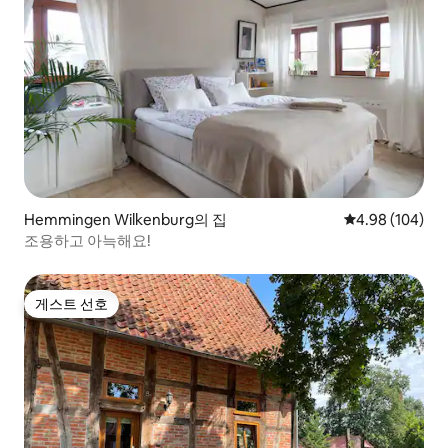
Hemmingen Wilkenburg의 집
평점 4.98점(5점
4.98 (104)
조용하고 아늑해요!
게스트 선호
게스트 선호