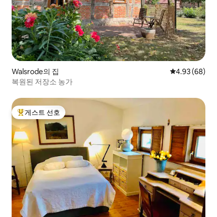
Walsrode의 집
평점 4.93점(5
4.93 (68)
복원된 저장소 농가
게스트 선호
상위 게스트 선호