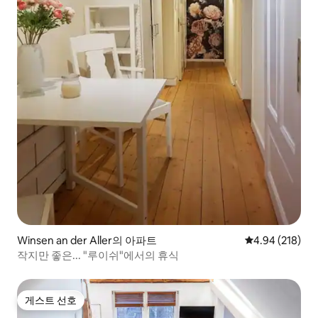
Winsen an der Aller의 아파트
평점 4.94점(5점
4.94 (218)
작지만 좋은... "루이쉬"에서의 휴식
게스트 선호
게스트 선호