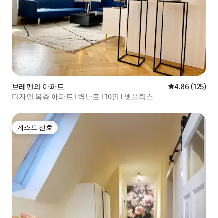
브레멘의 아파트
평점 4.86점(5점
4.86 (125)
디자인 복층 아파트 I 벽난로 I 10인 I 넷플릭스
게스트 선호
게스트 선호