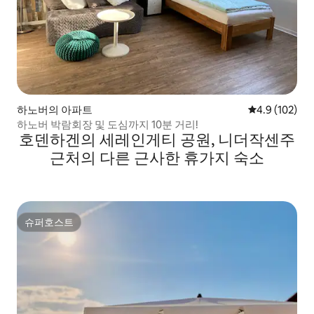
하노버의 아파트
평점 4.9점(5점
4.9 (102)
하노버 박람회장 및 도심까지 10분 거리!
호덴하겐의 세레인게티 공원, 니더작센주
근처의 다른 근사한 휴가지 숙소
슈퍼호스트
슈퍼호스트