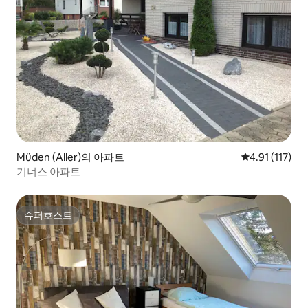
Müden (Aller)의 아파트
평점 4.91점(5
4.91 (117)
기너스 아파트
슈퍼호스트
슈퍼호스트