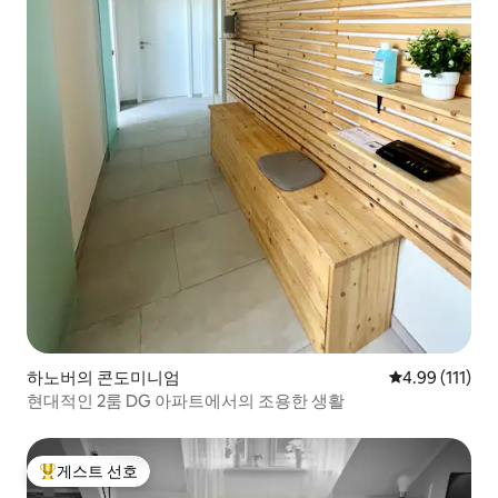
하노버의 콘도미니엄
평점 4.99점(5
4.99 (111)
현대적인 2룸 DG 아파트에서의 조용한 생활
게스트 선호
상위 게스트 선호