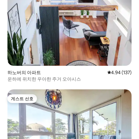
하노버의 아파트
평점 4.94점(5점
4.94 (137)
운하에 위치한 우아한 주거 오아시스
게스트 선호
게스트 선호