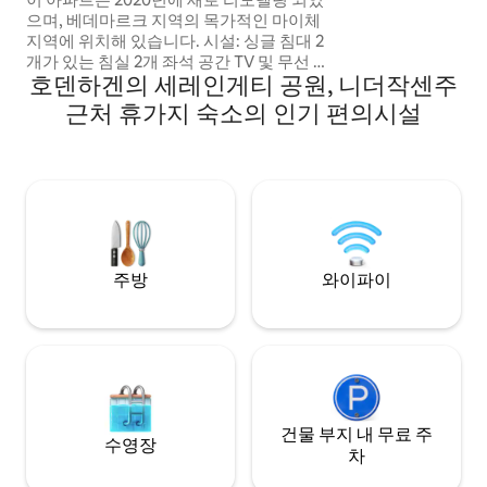
100x200 박스 스프링 침대
으며, 베데마르크 지역의 목가적인 마이체
요한 모든 것이 완비
지역에 위치해 있습니다. 시설: 싱글 침대 2
한 점이 있으면 언제
개가 있는 침실 2개 좌석 공간 TV 및 무선 랜
것이 매우 중심부에 
호덴하겐의 세레인게티 공원, 니더작센주
냉장고, 냉동고, 오븐, 식기 세척기, 토스터,
주전자, 커피 머신이 있는 주방 샤워기, 헤어
근처 휴가지 숙소의 인기 편의시설
드라이어가 있는 욕실 무료 주차 2대 야외
공간에는 좌석 공간이 마련되어 있어 휴식
을 취하기에 좋습니다. 아파트는 전용 출입
구를 통해 접근할 수 있습니다. 2 룸 임대 90
€ 1 룸 임대 60 €
주방
와이파이
건물 부지 내 무료 주
수영장
차