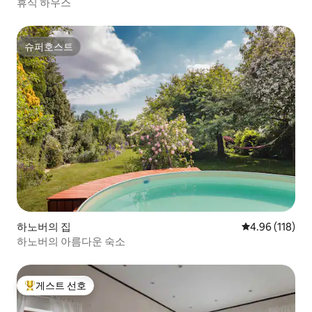
휴식 하우스
슈퍼호스트
슈퍼호스트
하노버의 집
평점 4.96점(5
4.96 (118)
하노버의 아름다운 숙소
게스트 선호
상위 게스트 선호