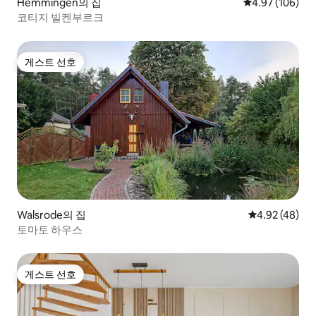
Hemmingen의 집
평점 4.97점(5점
4.97 (106)
코티지 빌켄부르크
게스트 선호
게스트 선호
Walsrode의 집
평점 4.92점(5
4.92 (48)
토마토 하우스
게스트 선호
게스트 선호