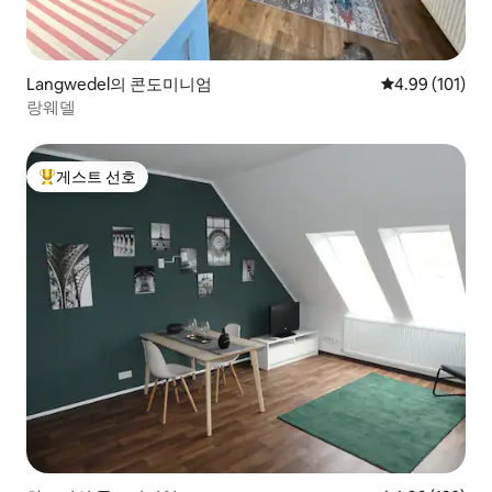
Langwedel의 콘도미니엄
평점 4.99점(5
4.99 (101)
랑웨델
게스트 선호
상위 게스트 선호