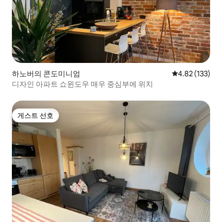
하노버의 콘도미니엄
평점 4.82점(5
4.82 (133)
디자인 아파트 쇼윈도우 매우 중심부에 위치
게스트 선호
게스트 선호