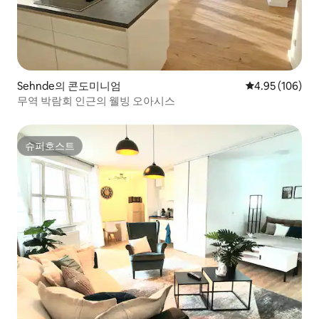
Sehnde의 콘도미니엄
평점 4.95점(5점
4.95 (106)
무역 박람회 인근의 웰빙 오아시스
슈퍼호스트
슈퍼호스트