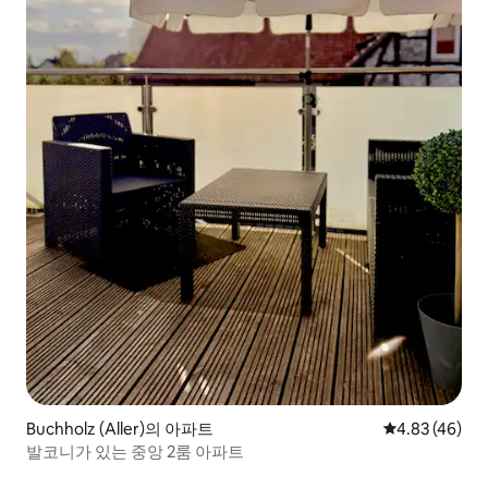
Buchholz (Aller)의 아파트
평점 4.83점(5
4.83 (46)
발코니가 있는 중앙 2룸 아파트