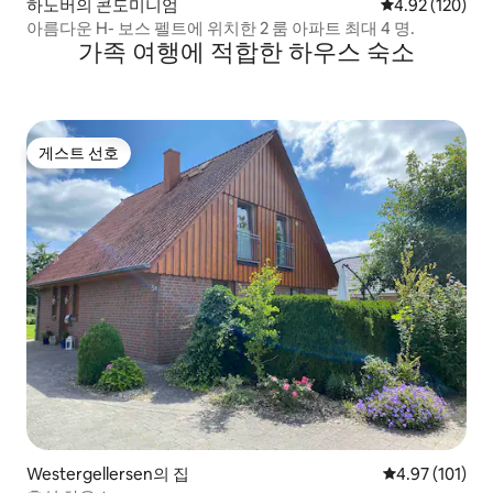
하노버의 콘도미니엄
평점 4.92점(5점
4.92 (120)
아름다운 H- 보스 펠트에 위치한 2 룸 아파트 최대 4 명.
가족 여행에 적합한 하우스 숙소
게스트 선호
게스트 선호
Westergellersen의 집
평점 4.97점(5
4.97 (101)