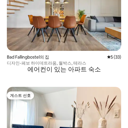
Bad Fallingbostel의 집
평점 5점(5
5 (33)
디자인-페보 하이데트라움, 월박스, 테라스
에어컨이 있는 아파트 숙소
게스트 선호
게스트 선호