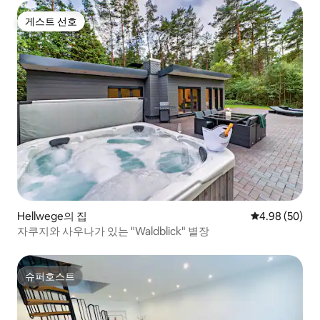
게스트 선호
게스트 선호
Hellwege의 집
평점 4.98점(5
4.98 (50)
자쿠지와 사우나가 있는 "Waldblick" 별장
슈퍼호스트
슈퍼호스트