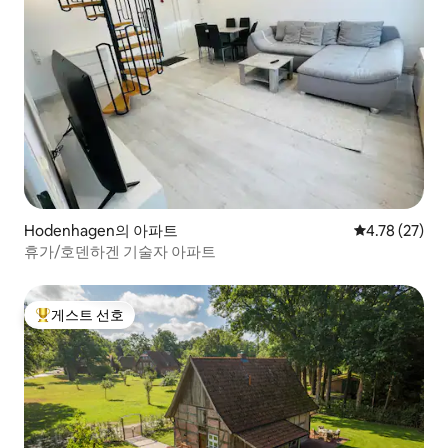
Hodenhagen의 아파트
평점 4.78점(5
4.78 (27)
휴가/호덴하겐 기술자 아파트
게스트 선호
상위 게스트 선호