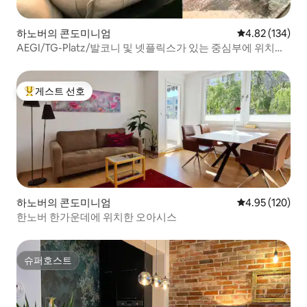
하노버의 콘도미니엄
평점 4.82점(5점
4.82 (134)
AEGI/TG-Platz/발코니 및 넷플릭스가 있는 중심부에 위치한
숙소
게스트 선호
상위 게스트 선호
하노버의 콘도미니엄
평점 4.95점(5점
4.95 (120)
한노버 한가운데에 위치한 오아시스
슈퍼호스트
슈퍼호스트