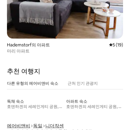
Hademstorf의 아파트
평점 5점(5
5 (19)
마리 아파트
추천 여행지
다른 유형의 에어비앤비 숙소
근처 인기 관광지
독채 숙소
아파트 숙소
호덴하겐의 세레인게티 공원, 니더작센주
호덴하겐의 세레인게티 공원, 니더작센주
에어비앤비
독일
니더작센