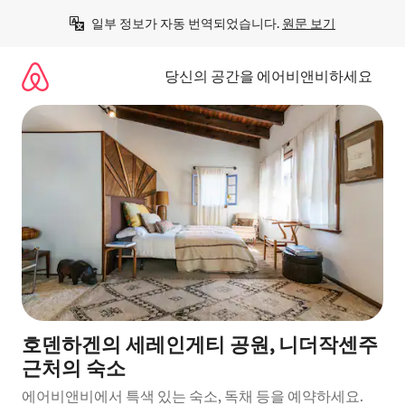
콘
일부 정보가 자동 번역되었습니다. 
원문 보기
텐
츠
로
당신의 공간을 에어비앤비하세요
바
로
가
기
호덴하겐의 세레인게티 공원, 니더작센주
근처의 숙소
에어비앤비에서 특색 있는 숙소, 독채 등을 예약하세요.