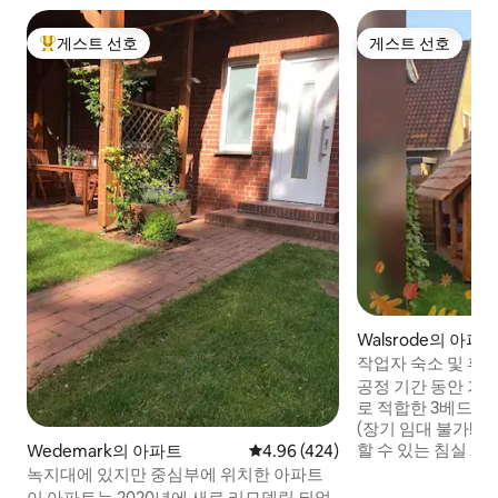
게스트 선호
게스트 선호
상위 게스트 선호
게스트 선호
Walsrode의 아파
작업자 숙소 및 휴가용 아파트 
home
공정 기간 동안 기
로 적합한 3베드룸
(장기 임대 불가!) 2층에는 각각 2명이 사용
할 수 있는 침실 2
Wedemark의 아파트
평점 4.96점(5점 만점), 후기 424
4.96 (424)
자형 소파베드가 있
녹지대에 있지만 중심부에 위치한 아파트
있습니다! 180x200 박스 스프링 침대 1개
이 아파트는 2020년에 새로 리모델링 되었