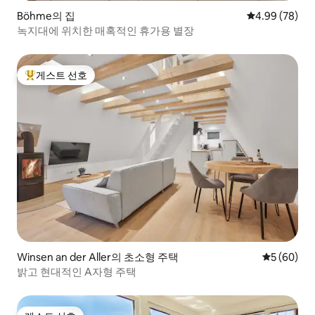
Böhme의 집
평점 4.99점(5
4.99 (78)
녹지대에 위치한 매혹적인 휴가용 별장
게스트 선호
상위 게스트 선호
Winsen an der Aller의 초소형 주택
평점 5점(5
5 (60)
밝고 현대적인 A자형 주택