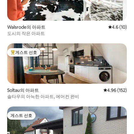
Walsrode의 아파트
평점 4.6점(5
4.6 (10)
도시의 작은 아파트
게스트 선호
상위 게스트 선호
Soltau의 아파트
평점 4.96점(5점
4.96 (152)
솔타우의 아늑한 아파트, 에어컨 완비
게스트 선호
게스트 선호