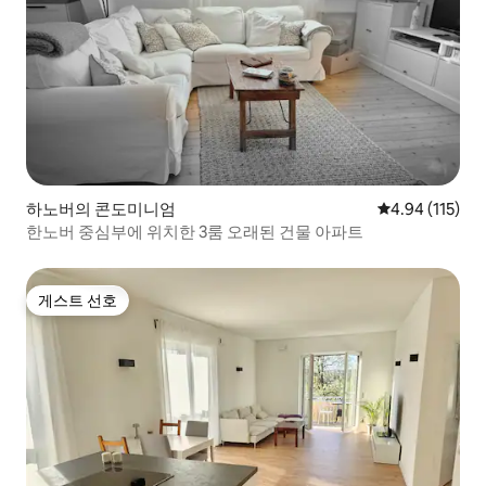
하노버의 콘도미니엄
평점 4.94점(5
4.94 (115)
한노버 중심부에 위치한 3룸 오래된 건물 아파트
게스트 선호
게스트 선호