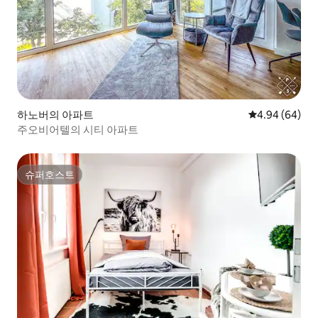
하노버의 아파트
평점 4.94점(5
4.94 (64)
주오비어텔의 시티 아파트
슈퍼호스트
슈퍼호스트