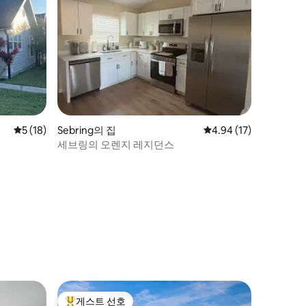
평점 5점(5점 만점), 후기 18개
5 (18)
Sebring의 집
평점 4.94점(5점 만점),
4.94 (17)
세브링의 오렌지 레지던스
게스트 선호