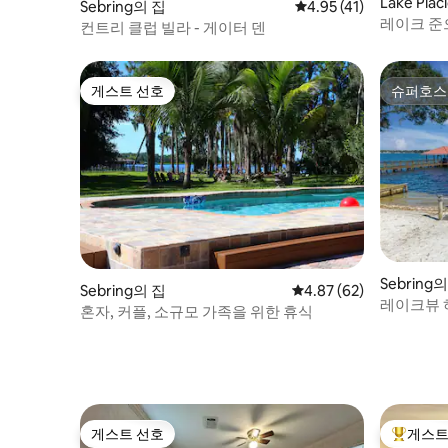
Lake Pla
Sebring의 집
평점 4.95점(5점 만점),
4.95 (41)
레이크 준으
컨트리 클럽 빌라 - 게이터 덴
리트리트
게스트 선호
슈퍼호스
게스트 선호
슈퍼호스
Sebring
Sebring의 집
평점 4.87점(5점 만점),
4.87 (62)
레이크뷰 
혼자, 커플, 소규모 가족을 위한 휴식
게스트 선호
게스트
게스트 선호
상위 게