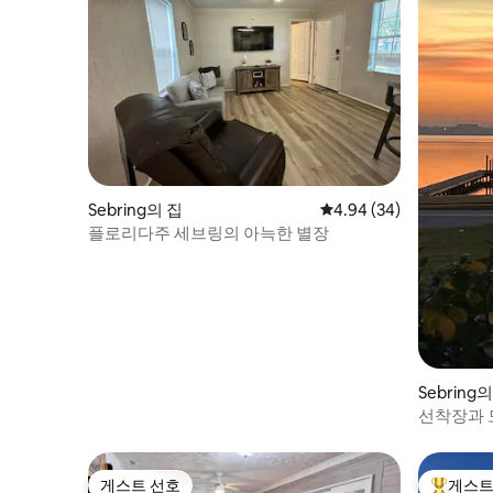
Sebring의 집
평점 4.94점(5점 만점),
4.94 (34)
플로리다주 세브링의 아늑한 별장
Sebring
선착장과 
소
게스트 선호
게스트