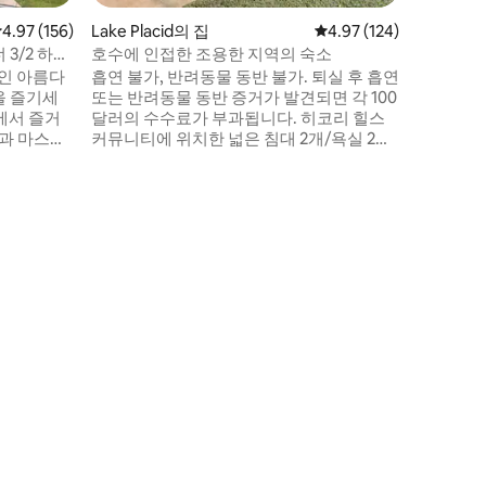
하게 휴식
점 4.97점(5점 만점), 후기 156개
4.97 (156)
Lake Placid의 집
평점 4.97점(5점 만점), 
4.97 (124)
있습니다.
슈퍼마켓,
3/2 하우
호수에 인접한 조용한 지역의 숙소
비치까지 
인 아름다
흡연 불가, 반려동물 동반 불가. 퇴실 후 흡연
을 즐기세
또는 반려동물 동반 증거가 발견되면 각 100
가에서 즐거
달러의 수수료가 부과됩니다. 히코리 힐스
커뮤니티에 위치한 넓은 침대 2개/욕실 2개
는 프렌치
숙소로 전용 보트 램프를 이용할 수 있으며,
 즐길 수
마을에서 불과 몇 분 거리에 있어 조용한 시
골 생활을 즐기고 휴식을 취하는 것을 좋아
기에 완벽
하는 분들에게 적합합니다. 마스터 침실에
서 카약을
는 킹사이즈 침대가 있고, 두 번째 침실에는
요. 레
풀 사이즈 침대 1개와 풀 사이즈 트윈 침대가
 경치 좋은
있는 이층 침대가 있습니다. TV, DVD, 와이
리입니다.
파이. 파티 금지