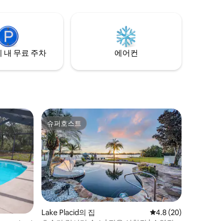
 내 무료 주차
에어컨
슈퍼호스트
슈퍼호스트
Lake Placid의 집
평점 4.8점(5점 만점),
4.8 (20)