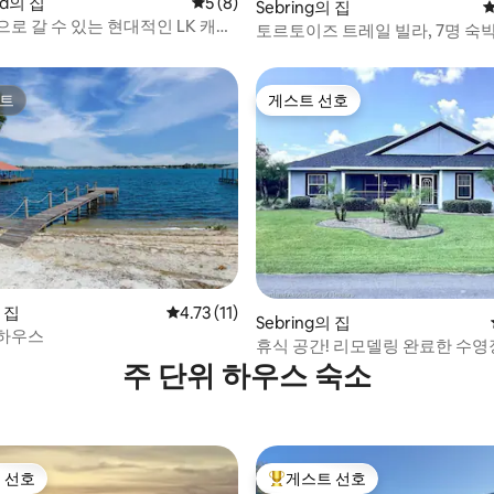
cid의 집
평점 5점(5점 만점), 후기 8개
5 (8)
 후기 41개
Sebring의 집
평
로 갈 수 있는 현대적인 LK 캐리
토르토이즈 트레일 빌라, 7명 숙박
신 욕실 2개, 세브링 레이스웨이에
거리.
트
게스트 선호
트
게스트 선호
의 집
평점 4.73점(5점 만점), 후기 11개
4.73 (11)
 후기 62개
Sebring의 집
하우스
휴식 공간! 리모델링 완료한 수영
주 단위 하우스 숙소
 선호
게스트 선호
스트 선호
상위 게스트 선호