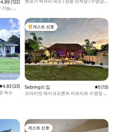
호숫가 럭셔리 숙소 | 전용 선착장 | 수영장
점 4.89점(5점 만점), 후기 122개
4.89 (122)
및 지상 수영장
 가능, 전
서 몇 분
게스트 선호
상위 게스트 선호
평점 4.83점(5점 만점), 후기 23개
4.83 (23)
Sebring의 집
평점 5점(5점 만점),
5 (13)
장 숙소
프라이빗 레이크프론트 리트리트 수영장 스
파 티키
게스트 선호
게스트 선호