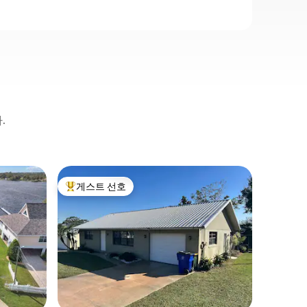
.
Sebring
게스트 선호
게스트
상위 게스트 선호
상위 게
리틀 화이
아늑하고 
이고 오
1개와 풀
욕실과 침
식을 취하
용할 수 
린터 및 
무 공간.