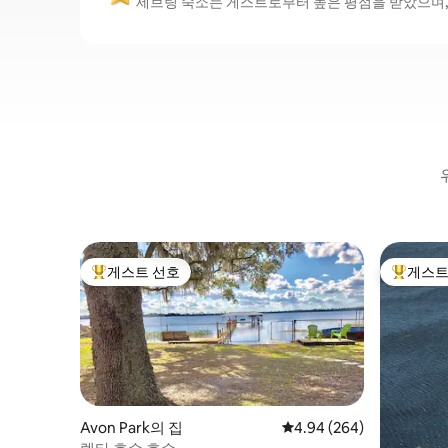
세브링 숙소는 게스트로부터 높은 평점을 받았으며, 
게스트 선호
게스트
상위 게스트 선호
상위 게
Avon Park의 집
평점 4.94점(5점 만점), 
4.94 (264)