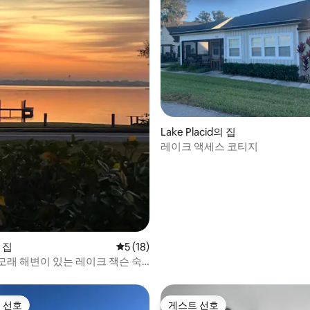
 후기 34개
Lake Placid의 집
레이크 액세스 코티지
의 집
평점 5점(5점 만점), 후기 18개
5 (18)
모래 해변이 있는 레이크 잭슨 숙
 선호
게스트 선호