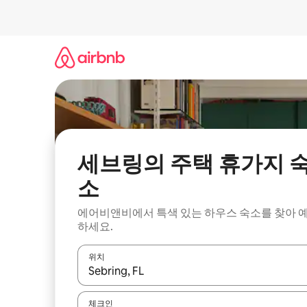
콘
텐
츠
로
바
로
가
기
세브링의 주택 휴가지 
소
에어비앤비에서 특색 있는 하우스 숙소를 찾아 
하세요.
위치
결과가 나오면 위·아래 화살표 키를 사용하거나 터치
체크인