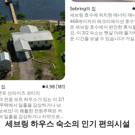
Sebring의 집
평
세브링 호수에 위치한 매너티 매너 
스!
468에이커의 레크리에이션 호수
운 세브링 호수에서 편안한 휴식
요. 이 3/2 숙소는 햇살 아래 물
운 시간을 보낼 수 있습니다! 거실과 마스터
침실에는 스크린 파티오로 나가
도어가 있어 호수의 전망과 바람을
있는 아름다운 장소입니다. 또는 보트하우
스에 앉아 일출과 일몰을 감상하
한 위치에 있습니다! 호수 주변에
타고 아름다운 야생 동물을 구경하세
스토랑, 식료품점, 쇼핑, 골프장,
세브링 파크웨이까지 1~2마일 거
의 집
평점 4.98점(5점 만점), 후기 181개
4.98 (181)
트 선라이즈 코티지
 전용 보트 하우스가 있는 이 2/1
 주택에서 일출을 감상하거나 낚
보세요! 이 쾌활한 전원주택은 커
며 일출을 감상하거나 카약으로
세브링 하우스 숙소의 인기 편의시설
세브링 호수를 탐험하기에 완벽한
(예약에 포함). 현장에 주차장이
보트 트레일러를 가져오세요). 호