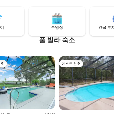
 이 오아시스를 좋아하실 거예요!
원님의 숙박이 즐겁고 걱정 없이
 원하므로 게스트가 체크아웃할
 세탁 또는 기타 청소를 할 필요가
 저희 하우스키핑 직원이 도와드
이
수영장
건물 부지
!
풀 빌라 숙소
선호
게스트 선호
선호
게스트 선호