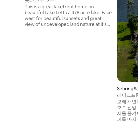
렛타 호수 호수
This is a great lakefront home on
beautiful Lake Letta a 478 acre lake. Face
west for beautiful sunsets and great
view of undeveloped land nature at it's
best. The home is very open and
spacious with family room, with wet bar,
beautiful stone fireplace, and mid-sized
pool table. internet is also offered, as well
as you tube tv and Amazon Prime
streaming packages.
Sebring
레이크프론
모래 해변과
호수 전망
시를 즐겨
피를 마시
아름다운 
숙소입니다
많습니다(