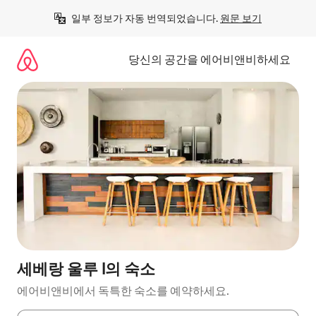
콘
일부 정보가 자동 번역되었습니다. 
원문 보기
텐
츠
로
당신의 공간을 에어비앤비하세요
바
로
가
기
세베랑 울루 I의 숙소
에어비앤비에서 독특한 숙소를 예약하세요.