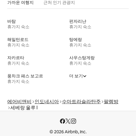
가까운 여행지
근처 인기 관광지
바탐
펀자리냔
휴가지 숙소
휴가지 숙소
해밀턴로드
탕에랑
휴가지 숙소
휴가지 숙소
자카르타
사우스탕게랑
휴가지 숙소
휴가지 숙소
풍차크 패스 보고르
더 보기
휴가지 숙소
에어비앤비
인도네시아
수마트라슬라탄주
팔렘방
세베랑 울루 I
© 2026 Airbnb, Inc.