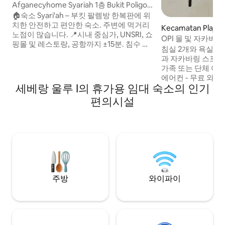
Afganecyhome Syariah 1층 Bukit Poligon
Palembang
🏠숙소 Syari'ah – 부킷 팔렘방 한복판에 위
치한 안전하고 편안한 숙소. 주변에 먹거리
Kecamatan Plaju
노점이 많습니다. 📍시내 중심가, UNSRI, 쇼
OPI 몰 및 자카바
핑몰 및 레스토랑, 공항까지 ±15분. 침수 없
스 2 침실
침실 2개와 욕실 2개
음 시설: ✨1층 전체. 와이파이, 전기, 현지 수
과 자카바링 스포츠
도회사에서 제공하는 24시간 깨끗한 수도,
가족 또는 단체 여행
에어컨이 완비된 방 2개, 냉장고, 모임 공간
에어컨 - 무료 와이
+ 카펫/매트, 화장실 2개, 옷장, 식탁, 주차
세베랑 울루 I의 휴가용 임대 숙소의 인기
트 TV - 파이오니어
장, 발코니, CCTV 엄격: 🙏🏻 게스트 여러분
임비디오 - 세탁기, 
편의시설
께서 외부에서 흡연해 주시면 감사하겠습
전자렌지 - 전기 주전
니다. ❗마약/주류 및 활동이 규범을 위반하
비누, 샴푸 - 설탕, 차
지 않습니다. 남편 아내 신분증이 필요합니
포크 청결을 최우선으로 생각합니다. 게스
다. 공식 ❗가족, 서비스 및 대중교통만 해당.
트가 바뀔 때마다 
수건을 교체합니다
주방
와이파이