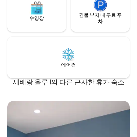
건물 부지 내 무료 주
수영장
차
에어컨
세베랑 울루 I의 다른 근사한 휴가 숙소