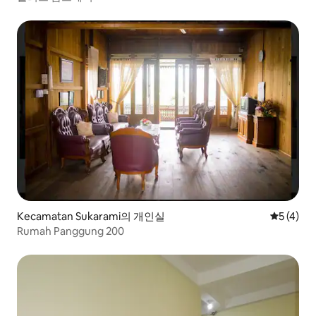
Kecamatan Sukarami의 개인실
평점 5점(
5 (4)
Rumah Panggung 200