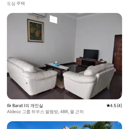
도심 주택
Ilir Barat I의 개인실
평점 4.5점(
4.5 (4)
Aldeoz 그룹 하우스 팔렘방, 4BR, 몰 근처