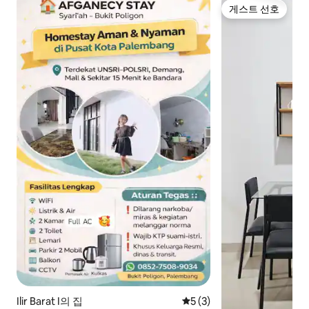
게스트 선호
게스트 선호
Ilir Barat I의 집
평점 5점(5점 만점), 후기 3
5 (3)