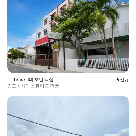
Ilir Timur II의 호텔 객실
신규 숙소
신규
인도네시아 스탠다드 더블