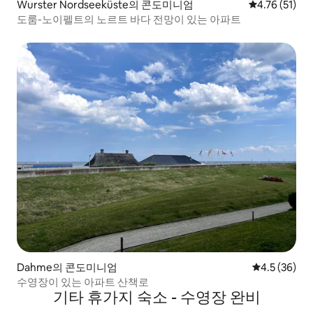
Wurster Nordseeküste의 콘도미니엄
평점 4.76점(
4.76 (51)
도룸-노이펠트의 노르트 바다 전망이 있는 아파트
Dahme의 콘도미니엄
평점 4.5점(5
4.5 (36)
수영장이 있는 아파트 산책로
기타 휴가지 숙소 - 수영장 완비