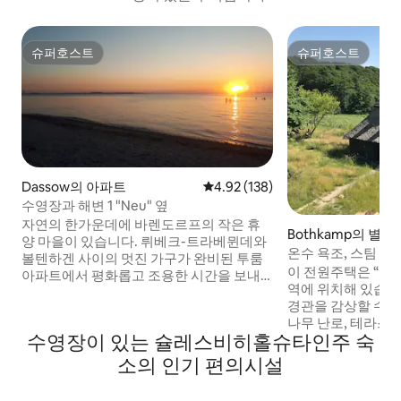
슈퍼호스트
슈퍼호스트
슈퍼호스트
슈퍼호스트
Dassow의 아파트
평점 4.92점(5점 만점), 후기 138
4.92 (138)
수영장과 해변 1 "Neu" 옆
자연의 한가운데에 바렌도르프의 작은 휴
Bothkamp의 별장
양 마을이 있습니다. 뤼베크-트라베뮌데와
온수 욕조, 스팀 사
볼텐하겐 사이의 멋진 가구가 완비된 투룸
코티지 오두막
이 전원주택은 “보
아파트에서 평화롭고 조용한 시간을 보내
역에 위치해 있습니다
고자 하는 모든 분들이 이곳에서 즐거운 시
경관을 감상할 수 있
간을 보내고 있습니다. 9x 5m의 실내 수영
나무 난로, 테라스, 
장은 여름과 마찬가지로 겨울에는 26도의
수영장이 있는 슐레스비히홀슈타인주 숙
이즈 침대, 완비된 
수온으로 사람들을 초대합니다. 아파트는
음악 시스템, 레코드
매우 잘 갖춰져 있으며 남동쪽 방향의 발코
소의 인기 편의시설
x BBQ 공간, 자전거,
니가 있습니다. 흐르지 않는 해변은 아름다
인 영화관, 거대한 그
운 자연을 통과하는 하이킹 트레일 (약