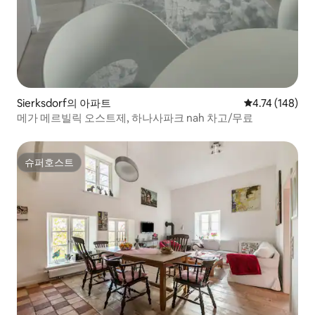
Sierksdorf의 아파트
평점 4.74점(5
4.74 (148)
메가 메르빌릭 오스트제, 하나사파크 nah 차고/무료
슈퍼호스트
슈퍼호스트