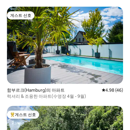
게스트 선호
게스트 선호
함부르크(Hamburg)의 아파트
평점 4.98점(5
4.98 (46)
럭셔리 & 조용한 아파트(수영장 4월 - 9월)
게스트 선호
상위 게스트 선호