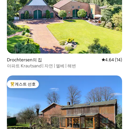
Drochtersen의 집
평점 4.64점(5
4.64 (14)
아파트 Krautsand | 자연 | 엘베 | 해변
게스트 선호
상위 게스트 선호