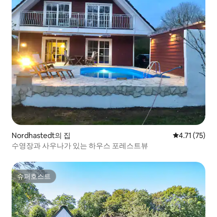
Nordhastedt의 집
평점 4.71점(
4.71 (75)
수영장과 사우나가 있는 하우스 포레스트뷰
슈퍼호스트
슈퍼호스트