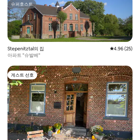
슈퍼호스트
슈퍼호스트
Stepenitztal의 집
평점 4.96점(5
4.96 (25)
아파트 "슈발베"
게스트 선호
게스트 선호