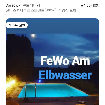
Dassow의 콘도미니엄
평점 4.86점(5점
4.86 (109)
웰니스 & 나투르스트랜드(800m), 수영장 포함
게스트 선호
게스트 선호