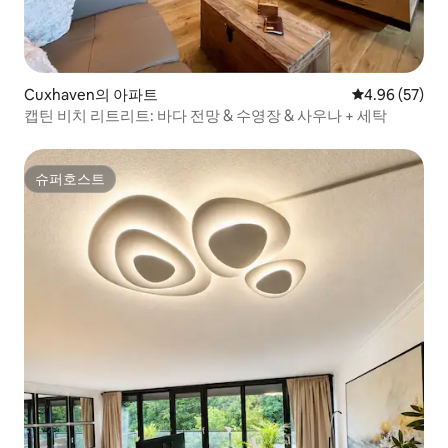
Cuxhaven의 아파트
평점 4.96점(5
4.96 (57)
캡틴 비치 리트리트: 바다 전망 & 수영장 & 사우나 + 세탁
슈퍼호스트
슈퍼호스트