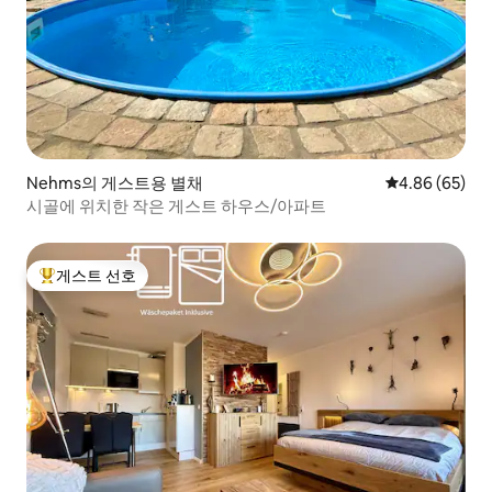
Nehms의 게스트용 별채
평점 4.86점(5
4.86 (65)
시골에 위치한 작은 게스트 하우스/아파트
게스트 선호
상위 게스트 선호