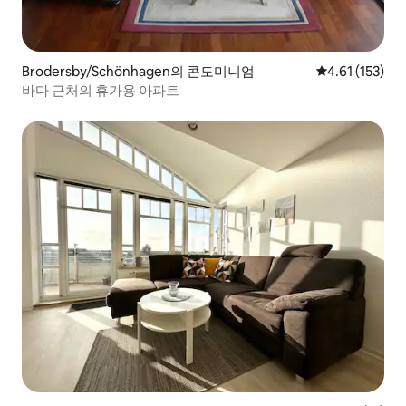
Brodersby/Schönhagen의 콘도미니엄
평점 4.61점(5
4.61 (153)
바다 근처의 휴가용 아파트