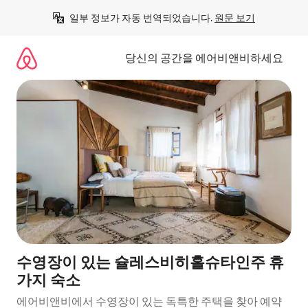
콘
일부 정보가 자동 번역되었습니다. 
원문 보기
텐
츠
로
당신의 공간을 에어비앤비하세요
바
로
가
기
수영장이 있는 슐레스비히홀슈타인주 휴
가지 숙소
에어비앤비에서 수영장이 있는 독특한 주택을 찾아 예약