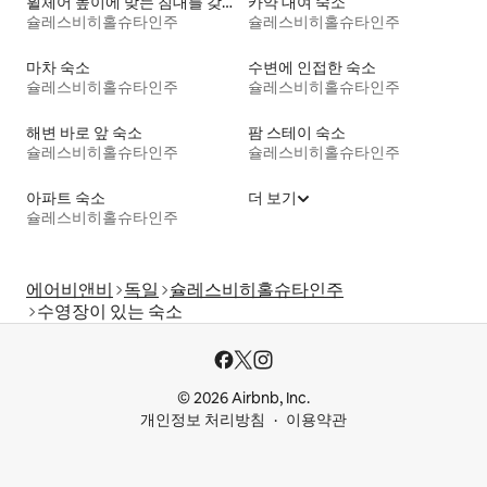
휠체어 높이에 맞는 침대를 갖춘 숙소
카약 대여 숙소
슐레스비히홀슈타인주
슐레스비히홀슈타인주
마차 숙소
수변에 인접한 숙소
슐레스비히홀슈타인주
슐레스비히홀슈타인주
해변 바로 앞 숙소
팜 스테이 숙소
슐레스비히홀슈타인주
슐레스비히홀슈타인주
아파트 숙소
더 보기
슐레스비히홀슈타인주
에어비앤비
독일
슐레스비히홀슈타인주
수영장이 있는 숙소
© 2026 Airbnb, Inc.
개인정보 처리방침
이용약관