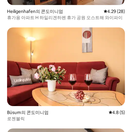
Heiligenhafen의 콘도미니엄
평점 4.29점(5
4.29 (28)
휴가용 아파트 H 하일리겐하펜 휴가 공원 오스트해 와이파이
Büsum의 콘도미니엄
평점 4.8점(
4.8 (5)
로젠블릭