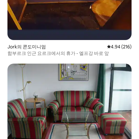
Jork의 콘도미니엄
평점 4.94점(5점
4.94 (216)
함부르크 인근 요르크에서의 휴가 - 엘프강 바로 앞