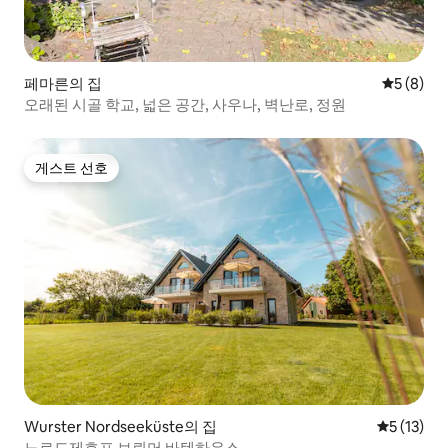
페마른의 집
평점 5점(
5 (8)
오래된 시골 학교, 넓은 공간, 사우나, 벽난로, 정원
게스트 선호
게스트 선호
Wurster Nordseeküste의 집
평점 5점(5
5 (13)
노르드제호프 브뢰머 바텐하우스