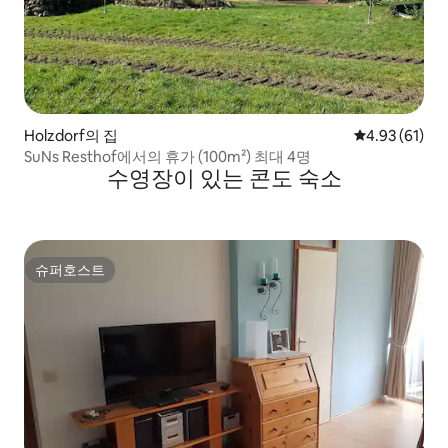
Holzdorf의 집
평점 4.93점(5
4.93 (61)
SuNs Resthof에서의 휴가 (100m²) 최대 4명
수영장이 있는 콘도 숙소
슈퍼호스트
슈퍼호스트