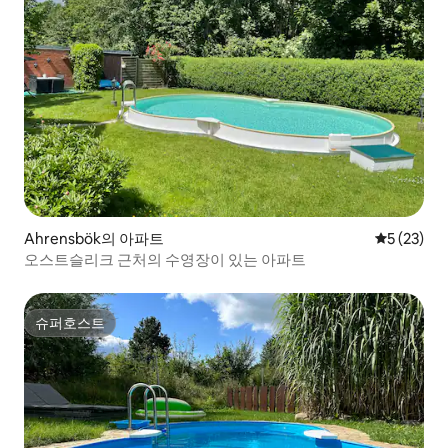
Ahrensbök의 아파트
평점 5점(5
5 (23)
오스트슬리크 근처의 수영장이 있는 아파트
슈퍼호스트
슈퍼호스트