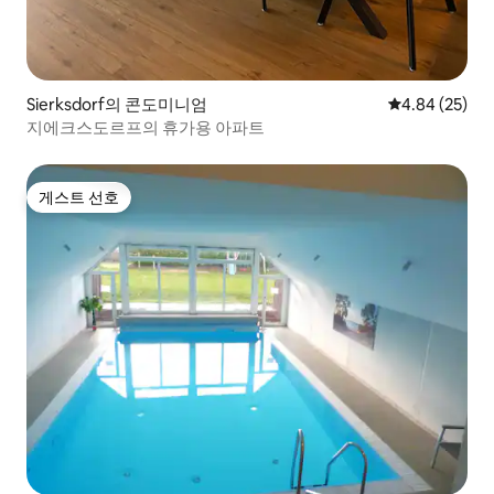
Sierksdorf의 콘도미니엄
평점 4.84점(5
4.84 (25)
지에크스도르프의 휴가용 아파트
게스트 선호
게스트 선호