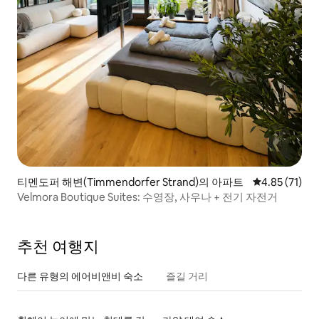
티멘도퍼 해변(Timmendorfer Strand)의 아파트
평점 4.85점(5
4.85 (71)
Velmora Boutique Suites: 수영장, 사우나 + 전기 자전거
추천 여행지
다른 유형의 에어비앤비 숙소
즐길 거리