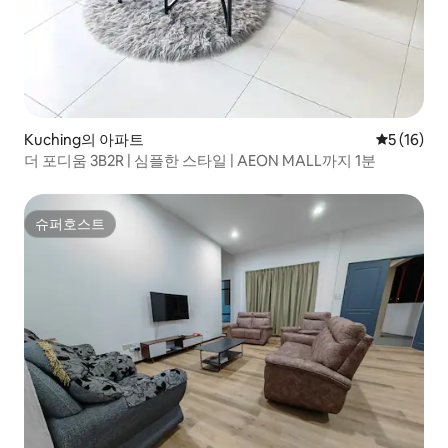
Kuching의 아파트
평점 5점(5
5 (16)
더 포디움 3B2R | 심플한 스타일 | AEON MALL까지 1분
슈퍼호스트
슈퍼호스트