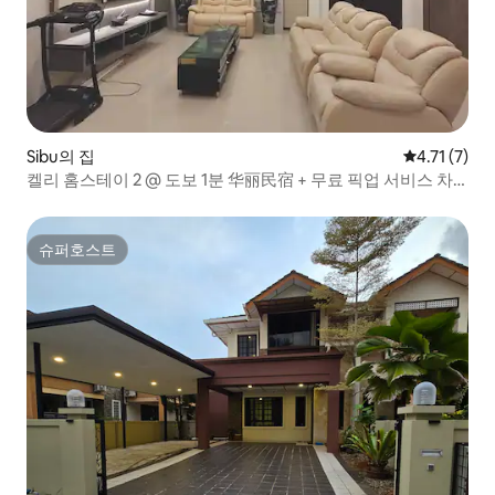
Sibu의 집
평점 4.71점
4.71 (7)
켈리 홈스테이 2 @ 도보 1분 华丽民宿 + 무료 픽업 서비스 차
량 대여
슈퍼호스트
슈퍼호스트