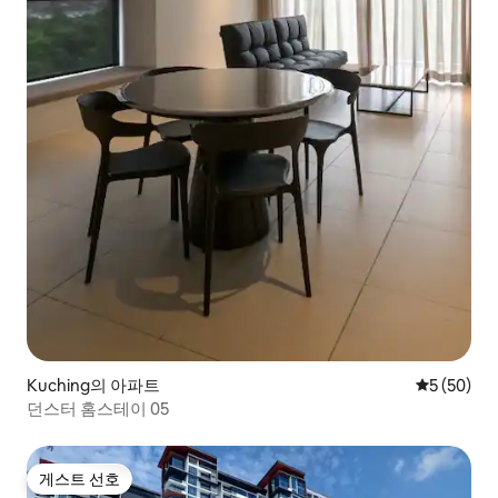
Kuching의 아파트
평점 5점(5
5 (50)
던스터 홈스테이 05
게스트 선호
게스트 선호