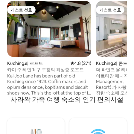
게스트 선호
게스트 선호
게스트 선호
게스트 선호
Kuching의 로프트
평점 4.8점(5점 만점), 후기 271
4.8 (271)
Kuching의 콘도
카이 주 레인 1: 구 쿠칭의 최상층 로프트
더 파인즈 @ 리버
Kai Joo Lane has been part of old
아르티잔 매니지먼트 
Kuching since 1923. Coffin makers and
Management - The
opium dens once, kopitiams and biscuit
Resort) 가 자
shops now. This is the loft at the top of it.
장한 숙소에 오신 것을 
사라왁 가족 여행 숙소의 인기 편의시설
Two levels to yourself: a king bed below,
소의 가장 큰 하이
a second bed up in the loft, your own
마을의 숨 막히는 프라이
balcony, and nobody above or beside
심가에 위치한 저희
you. India Street, Carpenter Street, the
자랑하며 편안함과
museums and the waterfront are all a
께 여행하는 가족 
few minutes on foot. Three floors up
입니다. 상쾌한 바람이 불어오는 바람으로,
and no lift, so pack light. The climb is why
큐레이팅하는 동안