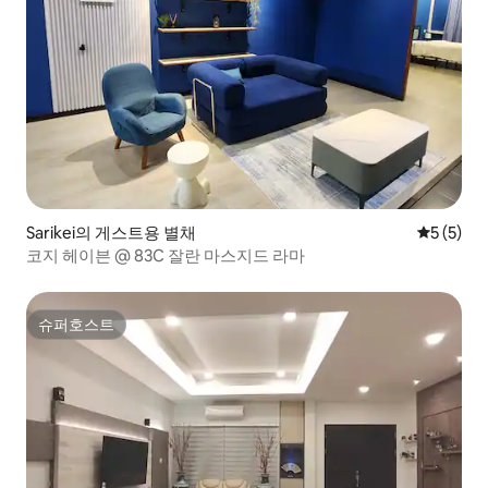
Sarikei의 게스트용 별채
평점 5점(
5 (5)
코지 헤이븐 @ 83C 잘란 마스지드 라마
슈퍼호스트
슈퍼호스트