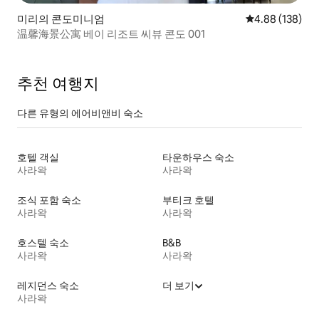
미리의 콘도미니엄
평점 4.88점(5점
4.88 (138)
温馨海景公寓 베이 리조트 씨뷰 콘도 001
추천 여행지
다른 유형의 에어비앤비 숙소
호텔 객실
타운하우스 숙소
사라왁
사라왁
조식 포함 숙소
부티크 호텔
사라왁
사라왁
호스텔 숙소
B&B
사라왁
사라왁
레지던스 숙소
더 보기
사라왁