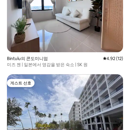
Bintulu의 콘도미니엄
평점 4.92점(5
4.92 (12)
미즈 젠 | 일본에서 영감을 받은 숙소 | SK 원
게스트 선호
게스트 선호