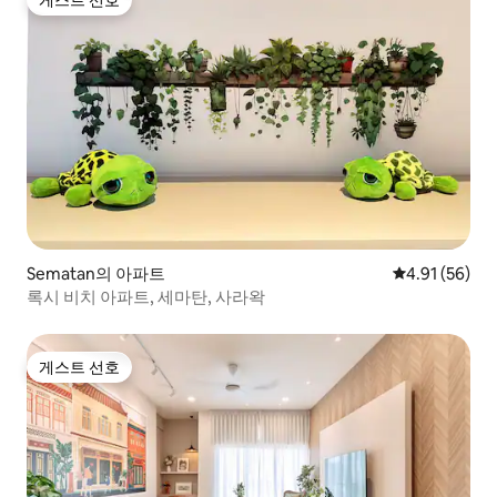
게스트 선호
게스트 선호
Sematan의 아파트
평점 4.91점(5
4.91 (56)
록시 비치 아파트, 세마탄, 사라왁
게스트 선호
게스트 선호