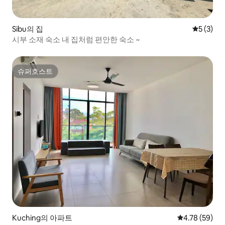
Sibu의 집
평점 5점(
5 (3)
시부 소재 숙소 내 집처럼 편안한 숙소 ~
슈퍼호스트
슈퍼호스트
Kuching의 아파트
평점 4.78점(5
4.78 (59)