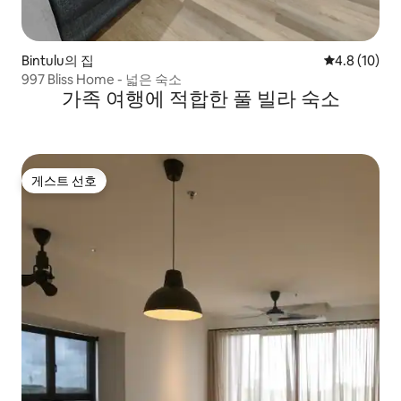
Bintulu의 집
평점 4.8점(5
4.8 (10)
997 Bliss Home - 넓은 숙소
가족 여행에 적합한 풀 빌라 숙소
게스트 선호
게스트 선호