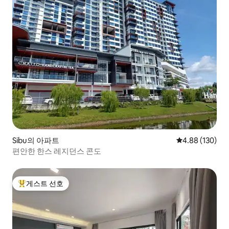
Sibu의 아파트
평점 4.88점(5점
4.88 (130)
편안한 한스 레지던스 콘도
게스트 선호
상위 게스트 선호