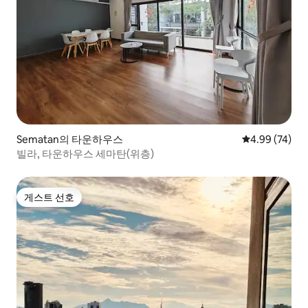
Sematan의 타운하우스
평점 4.99점(5
4.99 (74)
빌라, 타운하우스 세마탄(위층)
게스트 선호
게스트 선호