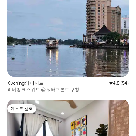
Kuching의 아파트
평점 4.8점(5
4.8 (54)
리버뱅크 스위트 @ 워터프론트 쿠칭
게스트 선호
게스트 선호