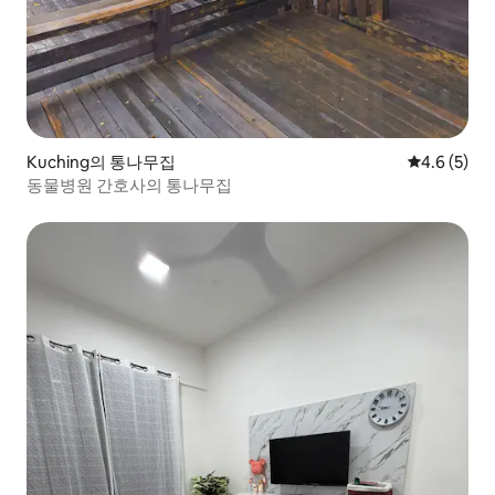
Kuching의 통나무집
평점 4.6점(
4.6 (5)
동물병원 간호사의 통나무집