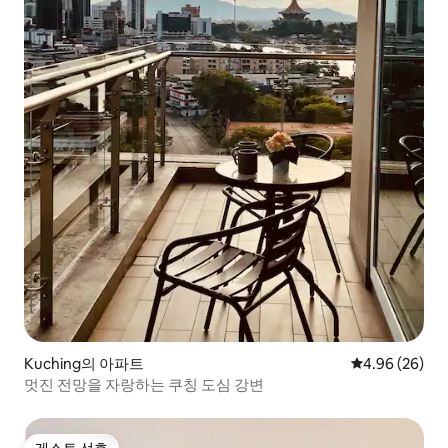
Kuching의 아파트
평점 4.96점(5
4.96 (26)
멋진 전망을 자랑하는 쿠칭 도심 강변