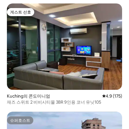
게스트 선호
게스트 선호
Kuching의 콘도미니엄
평점 4.9점(5점
4.9 (175)
재즈 스위트 2 비비시티몰 3BR 9인용 코너 유닛105
슈퍼호스트
슈퍼호스트