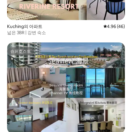
Kuching의 아파트
평점 4.96점(5
4.96 (46)
넓은 3BR | 강변 숙소
슈퍼호스트
슈퍼호스트