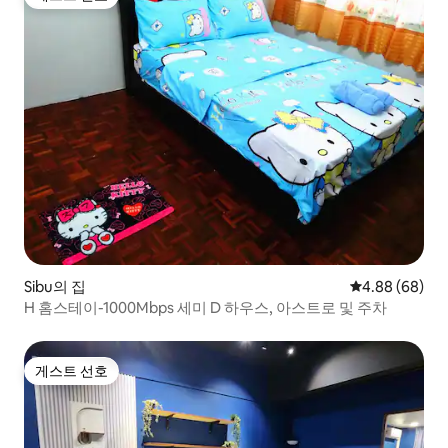
게스트 선호
Sibu의 집
평점 4.88점(5
4.88 (68)
H 홈스테이-1000Mbps 세미 D 하우스, 아스트로 및 주차
게스트 선호
게스트 선호