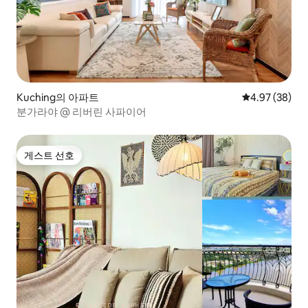
Kuching의 아파트
평점 4.97점(5
4.97 (38)
분가라야 @ 리버린 사파이어
게스트 선호
게스트 선호