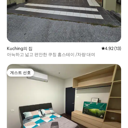
Kuching의 집
평점 4.92점(5
4.92 (13)
아늑하고 넓고 편안한 쿠칭 홈스테이 /차량 대여
게스트 선호
게스트 선호