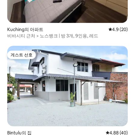
Kuching의 아파트
평점 4.9점(5
4.9 (20)
비바시티 근처 > 노스뱅크 | 방 3개, 9인용, 레드
게스트 선호
게스트 선호
Bintulu의 집
평점 4.88점(5
4.88 (40)