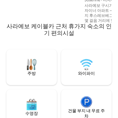
사라예보 구시가지
자이너 아파트 — 
지 후스레브베그 모
몇 걸음 거리에 있습니다. 침실 2
사라예보 케이블카 근처 휴가지 숙소의 인
숙박할 수 있으며,
대 1개와 고급 침구
기 편의시설
비된 주방, 샤워 
석 욕실, 도시 전망
발코니, 세탁기, 
TV. 커플, 가족 단위 또는 소규모 그룹을 위
한 세련된 휴양지입
에 완벽합니다.
주방
와이파이
건물 부지 내 무료 주
수영장
차