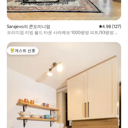
Sarajevo의 콘도미니엄
평점 4.98점(5점
4.98 (127)
프리미엄 리빙 올드 타운 사라예보 1000평방 피트/93평방 미
터
게스트 선호
상위 게스트 선호