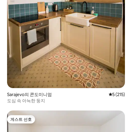
Sarajevo의 콘도미니엄
평점 5점(5점
5 (215)
도심 속 아늑한 둥지
게스트 선호
게스트 선호