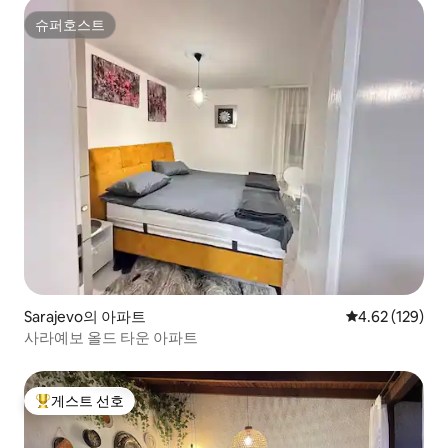
슈퍼호스트
슈퍼호스트
Sarajevo의 아파트
평점 4.62점(5점
4.62 (129)
사라예보 올드 타운 아파트
게스트 선호
상위 게스트 선호