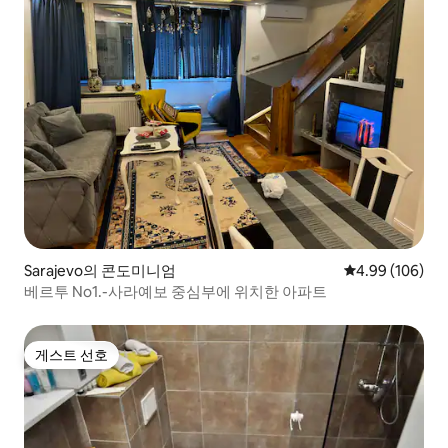
Sarajevo의 콘도미니엄
평점 4.99점(5점
4.99 (106)
베르투 No1.-사라예보 중심부에 위치한 아파트
게스트 선호
게스트 선호