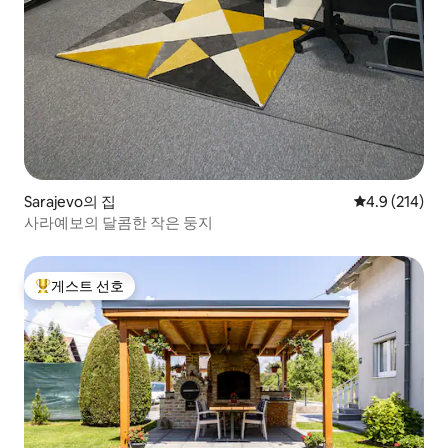
Sarajevo의 집
평점 4.9점(5점
4.9 (214)
사라예보의 달콤한 작은 둥지
게스트 선호
상위 게스트 선호