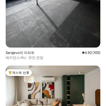
Sarajevo의 아파트
평점 4.92점(5점
4.92 (105)
레지던스 MJ - 멋진 전망
게스트 선호
상위 게스트 선호