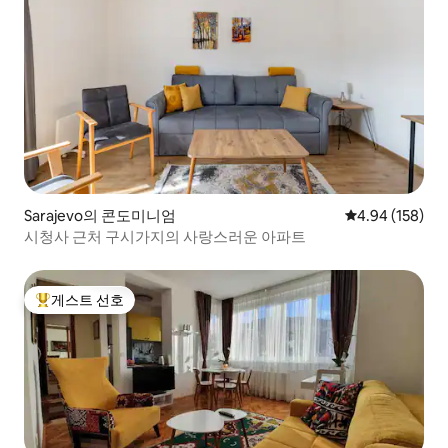
Sarajevo의 콘도미니엄
평점 4.94점(5점
4.94 (158)
시청사 근처 구시가지의 사랑스러운 아파트
게스트 선호
상위 게스트 선호