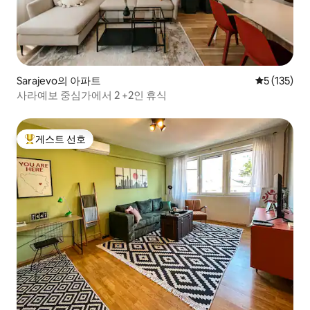
Sarajevo의 아파트
평점 5점(5점
5 (135)
사라예보 중심가에서 2 +2인 휴식
게스트 선호
상위 게스트 선호