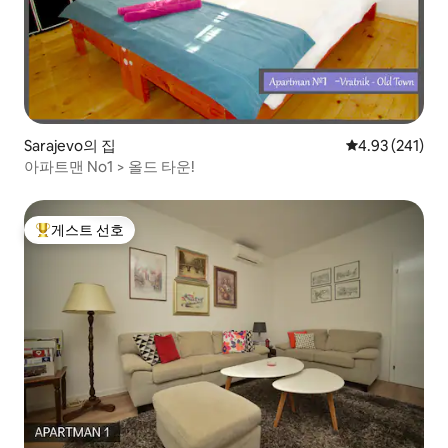
Sarajevo의 집
평점 4.93점(5점
4.93 (241)
아파트맨 No1 > 올드 타운!
게스트 선호
상위 게스트 선호