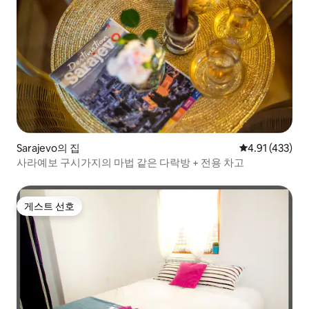
Sarajevo의 집
평점 4.91점(5
4.91 (433)
사라예보 구시가지의 마법 같은 다락방 + 전용 차고
게스트 선호
게스트 선호