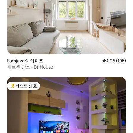
Sarajevo의 아파트
평점 4.96점(5점
4.96 (105)
새로운 장소 - Dr House
게스트 선호
상위 게스트 선호