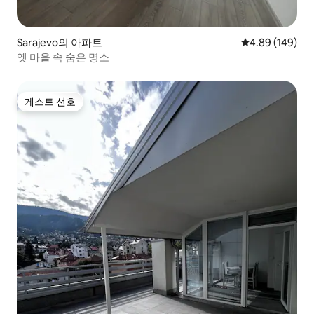
Sarajevo의 아파트
평점 4.89점(5점
4.89 (149)
옛 마을 속 숨은 명소
게스트 선호
게스트 선호