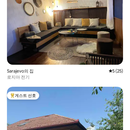
Sarajevo의 집
평점 5점(5
5 (25)
로지아 전기
게스트 선호
상위 게스트 선호