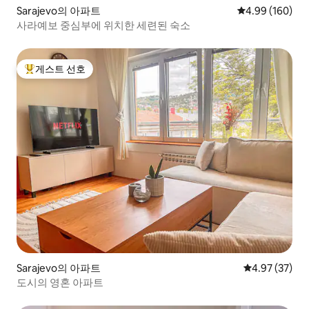
Sarajevo의 아파트
평점 4.99점(5점
4.99 (160)
사라예보 중심부에 위치한 세련된 숙소
게스트 선호
상위 게스트 선호
Sarajevo의 아파트
평점 4.97점(5
4.97 (37)
도시의 영혼 아파트