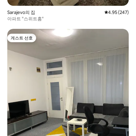
Sarajevo의 집
평점 4.95점(5점
4.95 (247)
아파트 "스위트홈"
게스트 선호
게스트 선호