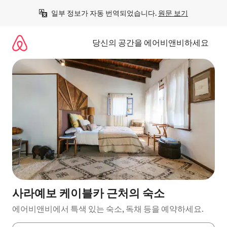
콘
일부 정보가 자동 번역되었습니다. 
원문 보기
텐
츠
로
당신의 공간을 에어비앤비하세요
바
로
가
기
사라예보 케이블카 근처의 숙소
에어비앤비에서 특색 있는 숙소, 독채 등을 예약하세요.