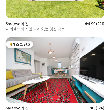
Sarajevo의 집
평점 4.99점(5점
4.99 (221)
사라예보의 자연 속에 있는 멋진 숙소
게스트 선호
상위 게스트 선호
Sarajevo의 집
평점 5점(5점
5 (124)