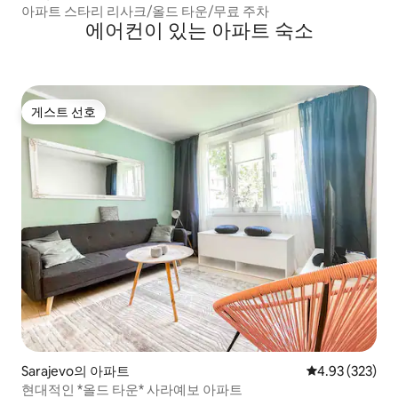
아파트 스타리 리사크/올드 타운/무료 주차
에어컨이 있는 아파트 숙소
게스트 선호
게스트 선호
Sarajevo의 아파트
평점 4.93점(5점
4.93 (323)
현대적인 *올드 타운* 사라예보 아파트