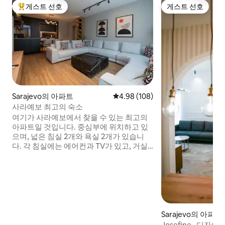
게스트 선호
게스트 선호
상위 게스트 선호
게스트 선호
Sarajevo의 아파트
평점 4.98점(5점 만점), 후기 108
4.98 (108)
사라예보 최고의 숙소
여기가 사라예보에서 찾을 수 있는 최고의
아파트일 것입니다. 중심부에 위치하고 있
으며, 넓은 침실 2개와 욕실 2개가 있습니
다. 각 침실에는 에어컨과 TV가 있고, 거실
에는 대형 소파가 있으며, 세탁기/건조기가
있습니다. 침실에는 추가 소파 베드가 있고,
주방에는 시설이 완비되어 있으며, 각 침실
에는 옷장이 있고, 창문 블라인드와 추가 품
질의 매트리스, 베개, 시트가 있습니다. 라
디체바는 도시 중심에서 가장 아름다운 거
리 중 하나로 녹음, 카페, 레스토랑, 쇼핑몰,
Sarajevo의 아파트
주요 보행자 거리로 둘러싸여 있습니다.
Josefine · 디자