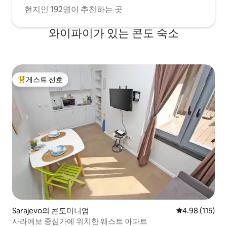
현지인 192명이 추천하는 곳
와이파이가 있는 콘도 숙소
게스트 선호
상위 게스트 선호
Sarajevo의 콘도미니엄
평점 4.98점(5
4.98 (115)
사라예보 중심가에 위치한 웨스트 아파트