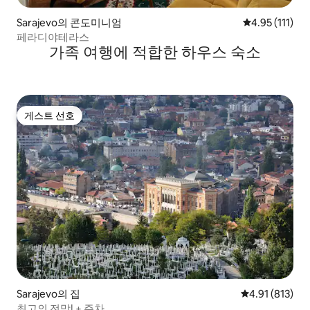
Sarajevo의 콘도미니엄
평점 4.95점(5
4.95 (111)
페라디야테라스
가족 여행에 적합한 하우스 숙소
게스트 선호
게스트 선호
Sarajevo의 집
평점 4.91점(5
4.91 (813)
최고의 전망! + 주차