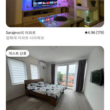
Sarajevo의 아파트
평점 4.96점(5점
4.96 (179)
영화제 아파트 사라예보
게스트 선호
게스트 선호