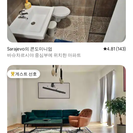
Sarajevo의 콘도미니엄
평점 4.81점(5
4.81 (143)
바슈차르시야 중심부에 위치한 아파트
게스트 선호
상위 게스트 선호