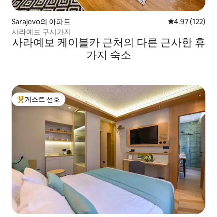
Sarajevo의 아파트
평점 4.97점(5
4.97 (122)
사라예보 구시가지
사라예보 케이블카 근처의 다른 근사한 휴
가지 숙소
게스트 선호
상위 게스트 선호