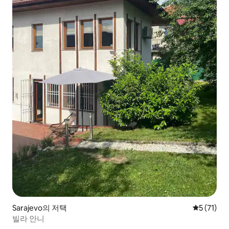
Sarajevo의 저택
평점 5점(5
5 (71)
빌라 안니