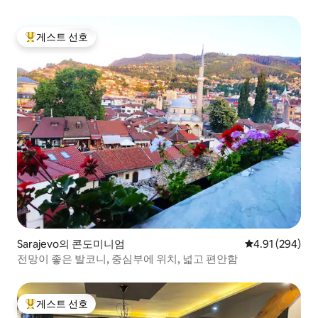
게스트 선호
상위 게스트 선호
Sarajevo의 콘도미니엄
평점 4.91점(5점
4.91 (294)
전망이 좋은 발코니, 중심부에 위치, 넓고 편안함
게스트 선호
상위 게스트 선호