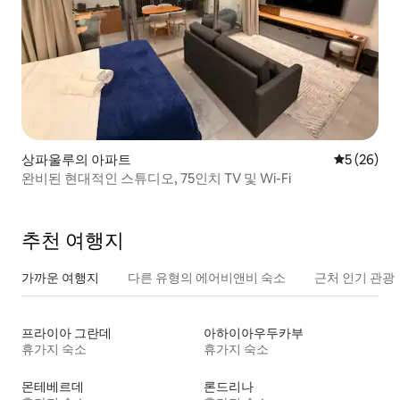
상파울루의 아파트
평점 5점(5
5 (26)
완비된 현대적인 스튜디오, 75인치 TV 및 Wi-Fi
추천 여행지
가까운 여행지
다른 유형의 에어비앤비 숙소
근처 인기 관광
프라이아 그란데
아하이아우두카부
휴가지 숙소
휴가지 숙소
몬테베르데
론드리나