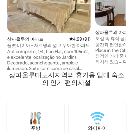
상파울루의 아파트
도심 속 휴식 공간 
상파울루의 아파트
평점 4.99점(5점 만점), 후기 91
4.99 (91)
리스타 거리
공간과 편안함이 있는 
플랫 바이아 - 자르댕의 넓고 우아한 아파트
Place in the C
Apt completo, 1/4, tipo Flat, com 105m2,
징적인 거리 중 하
e excelente localização no Jardins
위치해 있습니다. 
Decorado, aconchegante, amplo e
음 방지 창문 덕분
iluminado. Suite com cama de casal
니다. 도심 한가운
상파울루대도시지역의 휴가용 임대 숙소
queen, cama de solteiro (bicama),
길 수 있는 아늑한 
cozinha completa, lavanderia. Sala com
의 인기 편의시설
랑, 극장, 문화에서
sofá 4 lugares, com lavabo. Serviço de
쇼핑 프레이 카네카
flat, camareira e manobrista cortesia.
Av에서 4블록 거
Rua tranquila e arborizada. 5 min da Av.
타. 인근 콘솔라상
Paulista - Altura do MASP (lado jardins),
지하철역을 이용해 
15 min da Oscar Freire, 15 min da Estação
다.
de Metrô Consolação. Para fazer tudo a
pé! Wi-Fi e mesa para trabalho.
주방
와이파이