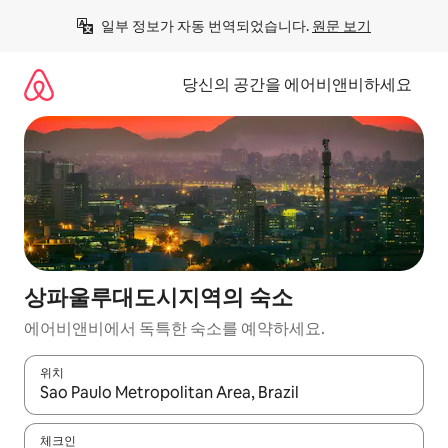
콘
일부 정보가 자동 번역되었습니다. 
원문 보기
텐
츠
로
당신의 공간을 에어비앤비하세요
바
로
가
기
상파울루대도시지역의 숙소
에어비앤비에서 독특한 숙소를 예약하세요.
위치
결과가 나오면 위·아래 화살표 키를 사용하거나 터치 또는 스와이프
체크인