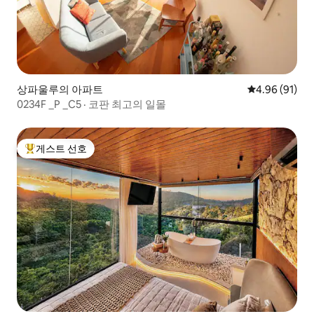
상파울루의 아파트
평점 4.96점(5
4.96 (91)
0234F _P _C5 · 코판 최고의 일몰
게스트 선호
상위 게스트 선호