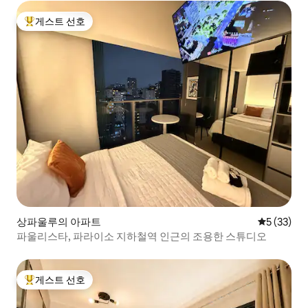
게스트 선호
상위 게스트 선호
상파울루의 아파트
평점 5점(5
5 (33)
파울리스타, 파라이소 지하철역 인근의 조용한 스튜디오
게스트 선호
상위 게스트 선호