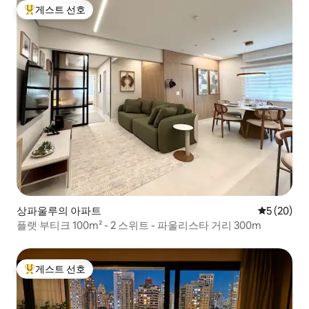
게스트 선호
상위 게스트 선호
상파울루의 아파트
평점 5점(5
5 (20)
플랫 부티크 100m² - 2 스위트 - 파울리스타 거리 300m
게스트 선호
상위 게스트 선호