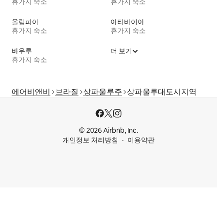
휴가지 숙소
휴가지 숙소
올림피아
아티바이아
휴가지 숙소
휴가지 숙소
바우루
더 보기
휴가지 숙소
에어비앤비
브라질
상파울루주
상파울루대도시지역
© 2026 Airbnb, Inc.
개인정보 처리방침
이용약관