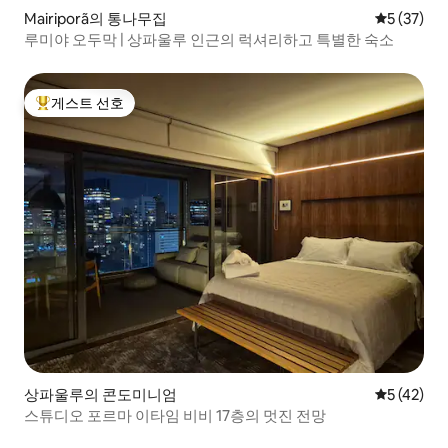
Mairiporã의 통나무집
평점 5점(5
5 (37)
루미야 오두막 | 상파울루 인근의 럭셔리하고 특별한 숙소
게스트 선호
상위 게스트 선호
상파울루의 콘도미니엄
평점 5점(5
5 (42)
스튜디오 포르마 이타임 비비 17층의 멋진 전망