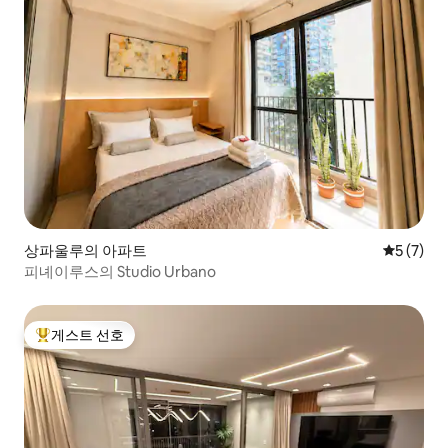
상파울루의 아파트
평점 5점(
5 (7)
피녜이루스의 Studio Urbano
게스트 선호
상위 게스트 선호