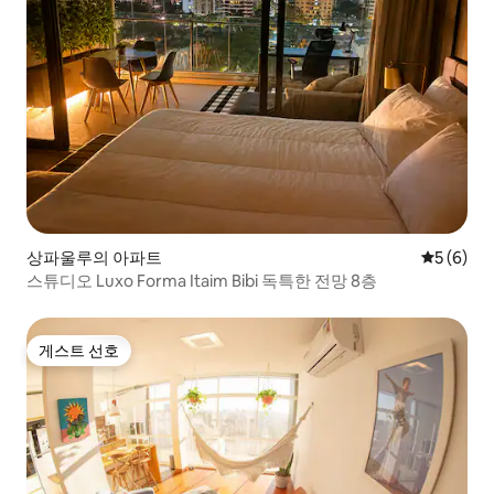
상파울루의 아파트
평점 5점(
5 (6)
스튜디오 Luxo Forma Itaim Bibi 독특한 전망 8층
게스트 선호
게스트 선호