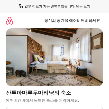
콘
일부 정보가 자동 번역되었습니다. 
원문 보기
텐
츠
로
당신의 공간을 에어비앤비하세요
바
로
가
기
산투아마루두마리냥의 숙소
에어비앤비에서 독특한 숙소를 예약하세요.