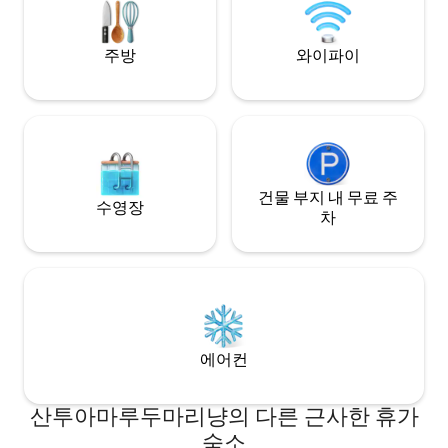
해먹 스탠드.
주방
와이파이
건물 부지 내 무료 주
수영장
차
에어컨
산투아마루두마리냥의 다른 근사한 휴가
숙소