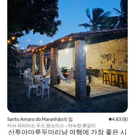
Santo Amaro do Maranhão의 집
평점 4.63점(
4.63 (8)
카사 파라이소 두스 렌소이스 - 아늑한 휴양지
산투아마루두마리냥 여행에 가장 좋은 시