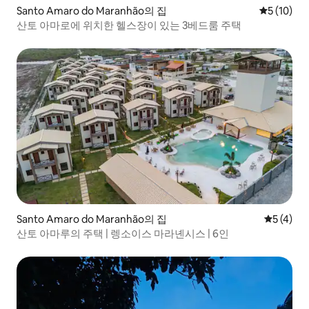
Santo Amaro do Maranhão의 집
평점 5점(5
5 (10)
산토 아마로에 위치한 헬스장이 있는 3베드룸 주택
Santo Amaro do Maranhão의 집
평점 5점(
5 (4)
산토 아마루의 주택 | 렝소이스 마라녠시스 | 6인