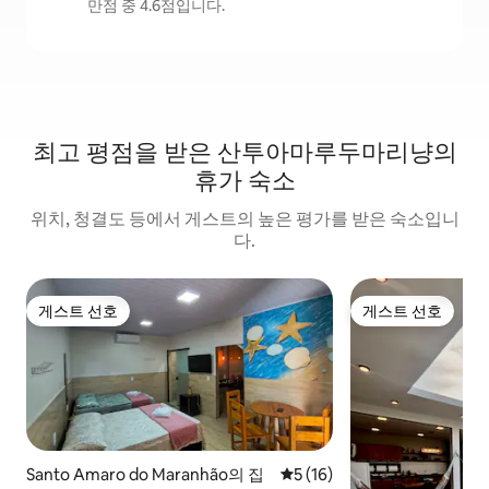
만점 중 4.6점입니다.
최고 평점을 받은 산투아마루두마리냥의
휴가 숙소
위치, 청결도 등에서 게스트의 높은 평가를 받은 숙소입니
다.
게스트 선호
게스트 선호
게스트 선호
게스트 선호
Santo Amaro do Maranhão의 집
평점 5점(5점 만점), 후기 16
5 (16)