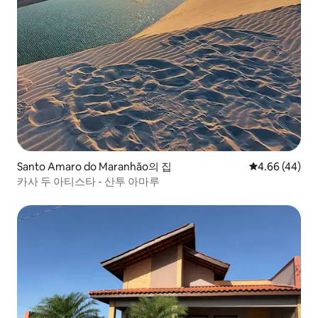
Santo Amaro do Maranhão의 집
평점 4.66점(5
4.66 (44)
카사 두 아티스타 - 산투 아마루