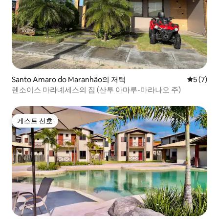
Santo Amaro do Maranhão의 저택
평점 5점(
5 (7)
렌소이스 마라녜세스의 집 (산투 아마루-마라나오 주)
게스트 선호
게스트 선호