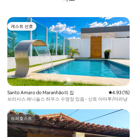
게스트 선호
게스트 선호
Santo Amaro do Maranhão의 집
평점 4.93점(5
4.93 (15)
브리사스 레니솔스 하우스 수영장 있음 - 산토 아마루/마라냥
슈퍼호스트
슈퍼호스트