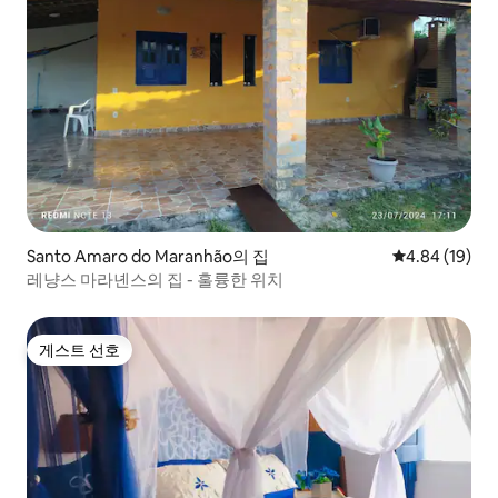
Santo Amaro do Maranhão의 집
평점 4.84점(5
4.84 (19)
레냥스 마라녠스의 집 - 훌륭한 위치
게스트 선호
게스트 선호