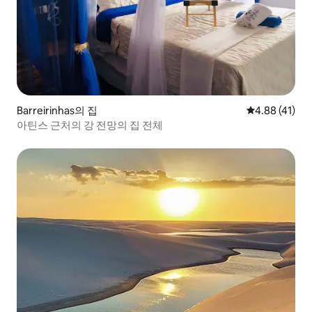
Barreirinhas의 집
평점 4.88점(5
4.88 (41)
아틴스 근처의 강 전망의 집 전체