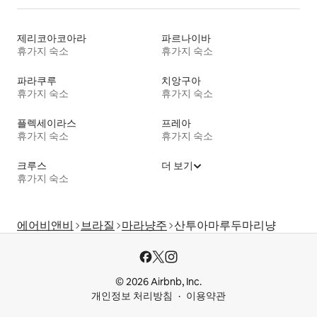
제리코아코아라
파르나이바
휴가지 숙소
휴가지 숙소
파라쿠루
치앙구아
휴가지 숙소
휴가지 숙소
플렉세이라스
프레아
휴가지 숙소
휴가지 숙소
크루스
더 보기
휴가지 숙소
에어비앤비
브라질
마라냥주
산투아마루두마리냥
© 2026 Airbnb, Inc.
개인정보 처리방침
이용약관