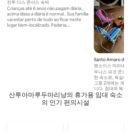
칸투 다스 콘샤스 숙박
Crianças até 6 anos não pagam diária,
acima disso a diária é normal.. Sua família
vai estar perto de tudo ao ficar neste
lugar bem-localizado. Padaria,
mercado,barzinhos, restaurantes, tudo
próximo, três minutos a pé até o centro
da cidade. Temos uma mini cozinha de
apoio com seus utensílios...
Santo Amaro do 
집
렌소이스 마라녜세스
산토 아마루.
두나스 파크 콘도미
한 숙소로, 욕실이 
그중 2개에는 개방
니다. 침대와 목욕
산투아마루두마리냥의 휴가용 임대 숙소
모든 객실에는 에어컨
해먹 스탠드가 있습
의 인기 편의시설
방: 오븐이 있는 
믹서기, 냄비와 프라
서, 바베큐 그릴, 주
거실: TV가 있는 
공간: 전용 수영장,