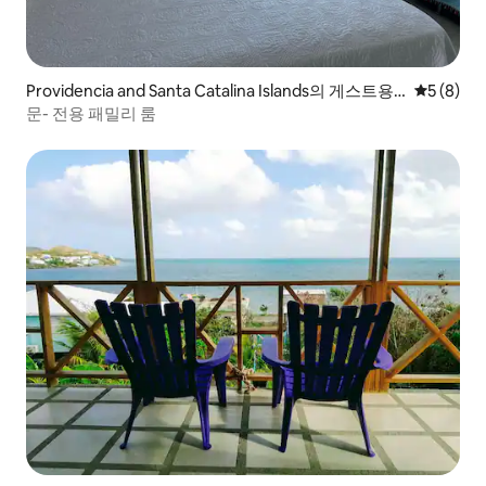
Providencia and Santa Catalina Islands의 게스트용
평점 5점(
5 (8)
별채
문- 전용 패밀리 룸