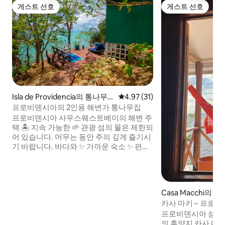
게스트 선호
게스트 선호
게스트 선호
게스트 선호
Isla de Providencia의 통나무
평점 4.97점(5점 만점), 후기 31
4.97 (31)
집
프로비덴시아의 2인용 해변가 통나무집
프로비덴시아 사우스웨스트베이의 해변 주
택 🏝️ 지속 가능한 🌱 관광 섬의 물은 제한되
어 있습니다. 머무는 동안 주의 깊게 즐기시
기 바랍니다. 바다와 ✨ 가까운 숙소 ✨ 편안
하고 신선한 퀸사이즈 침대 ✨ 일광욕용 의
자 2개, 벤치, 테이블이 있는 테라스 ✨ 전용
욕실 자연에 둘러싸인✨ 야외 샤워 시설 🌿
🚿 ✨ 주방 시설 완비 ✨ 에어컨 및 천장형 선
Casa Macchi의 집
풍기 ✨ 초고속 와이파이 공용 공간✨ 이용
카사 마키 – 프로
가능 여부 지상 낙원에서 숙박을 예약하려
면 메시지를📩 보내주세요.
프로비덴시아 섬의 
의 휴양지 카사 마