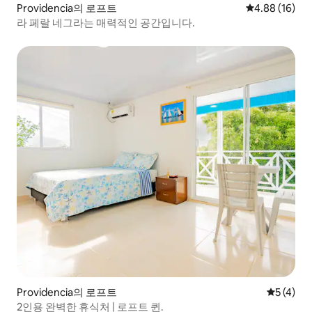
Providencia의 로프트
평점 4.88점(5
4.88 (16)
라 페랄 네그라는 매력적인 공간입니다.
Providencia의 로프트
평점 5점(
5 (4)
2인용 완벽한 휴식처 | 로프트 퀸.