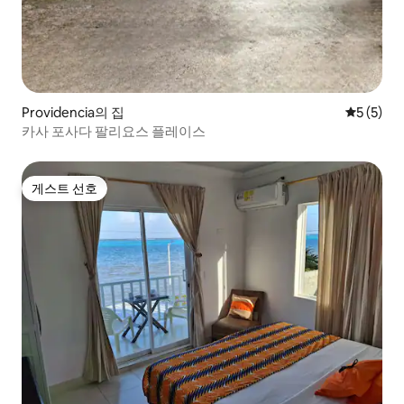
Providencia의 집
평점 5점(
5 (5)
카사 포사다 팔리요스 플레이스
게스트 선호
게스트 선호