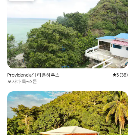
Providencia의 타운하우스
평점 5점(5
5 (36)
포사다 록-스톤