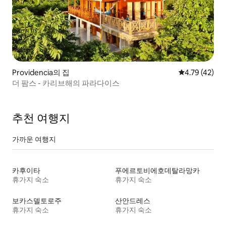
Providencia의 집
평점 4.79점(5
4.79 (42)
더 팜스 - 카리브해의 파라다이스
추천 여행지
가까운 여행지
카후이타
푸에르토비에호데탈라망카
휴가지 숙소
휴가지 숙소
보카스델토로주
산안드레스
휴가지 숙소
휴가지 숙소