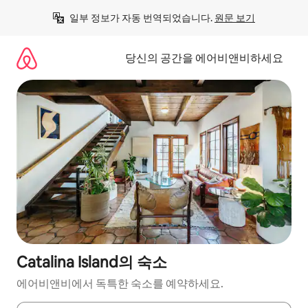
콘
일부 정보가 자동 번역되었습니다. 
원문 보기
텐
츠
로
당신의 공간을 에어비앤비하세요
바
로
가
기
Catalina Island의 숙소
에어비앤비에서 독특한 숙소를 예약하세요.