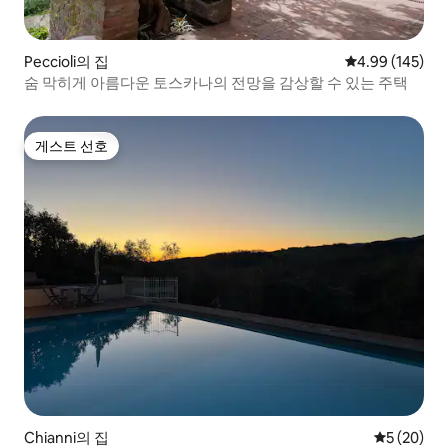
Peccioli의 집
평점 4.99점(5점
4.99 (145)
숨 막히게 아름다운 토스카나의 전망을 감상할 수 있는 주택
게스트 선호
게스트 선호
Chianni의 집
평점 5점(5
5 (20)