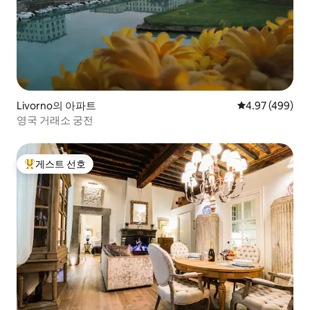
Livorno의 아파트
평점 4.97점(5점
4.97 (499)
영국 거래소 궁전
게스트 선호
상위 게스트 선호