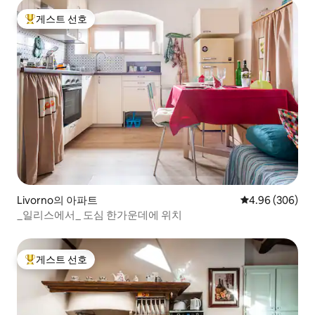
게스트 선호
상위 게스트 선호
Livorno의 아파트
평점 4.96점(5점
4.96 (306)
_일리스에서_ 도심 한가운데에 위치
게스트 선호
상위 게스트 선호