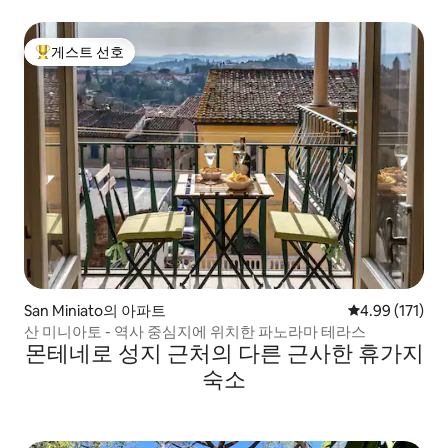
게스트 선호
상위 게스트 선호
San Miniato의 아파트
평점 4.99점(5
4.99 (171)
산 미니아토 - 역사 중심지에 위치한 파노라마 테라스
몬테네로 성지 근처의 다른 근사한 휴가지
숙소