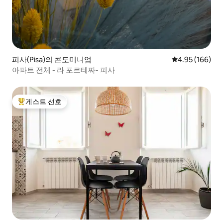
피사(Pisa)의 콘도미니엄
평점 4.95점(5점
4.95 (166)
아파트 전체 - 라 포르테짜- 피사
게스트 선호
상위 게스트 선호