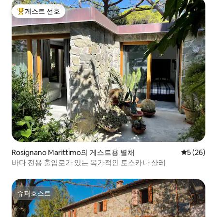
게스트 선호
상위 게스트 선호
Rosignano Marittimo의 게스트용 별채
평점 5점(5
5 (26)
바다 전용 출입로가 있는 목가적인 토스카나 샬레
슈퍼호스트
슈퍼호스트