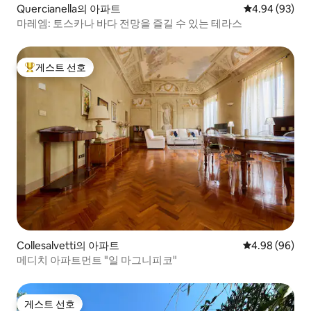
Quercianella의 아파트
평점 4.94점(5
4.94 (93)
마레엠: 토스카나 바다 전망을 즐길 수 있는 테라스
게스트 선호
상위 게스트 선호
Collesalvetti의 아파트
평점 4.98점(5
4.98 (96)
메디치 아파트먼트 "일 마그니피코"
게스트 선호
게스트 선호