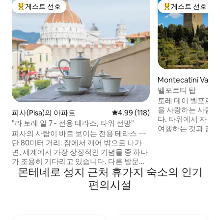
게스트 선호
게스트 선호
상위 게스트 선호
상위 게스트 선호
Montecatini Val d
저택
벨포르티 탑
토레 데이 벨포르티
을 사랑하는 사람
피사(Pisa)의 아파트
평점 4.99점(5점 만점), 후기 118
4.99 (118)
다. 타워에서 자는
"라 토레 알 7 - 전용 테라스, 타워 전망"
여행하는 것과 같습
피사의 사탑이 바로 보이는 전용 테라스 —
은 수영장, 편백나무
단 80미터 거리. 잠에서 깨어 밖으로 나가
는 넓은 정원으로 
면, 세계에서 가장 상징적인 기념물 중 하나
존되어 여전히 살
가 조용히 기다리고 있습니다. 다른 방문객
도 합니다. 저희는
몬테네로 성지 근처 휴가지 숙소의 인기
들이 아래에서 사진을 찍는 동안, 커피를 손
저희는 이곳에 거주
에 들고 위에서 전망을 감상하세요. 토스카
편의시설
스트에게 최고의 서
나 호스트가 직접 제작한 오리지널 그림과
진 장소를 완전히 즐
조각품이 구석구석에 가득하여 고전과 현
니다.
대의 대화가 펼쳐집니다. 단순한 숙소가 아
니라, 평생 간직할 경험입니다. 피사는 단순