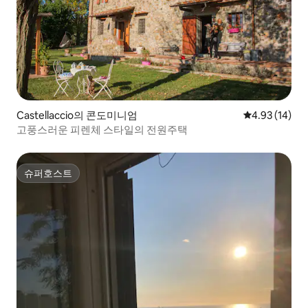
Castellaccio의 콘도미니엄
평점 4.93점(5
4.93 (14)
고풍스러운 피렌체 스타일의 전원주택
슈퍼호스트
슈퍼호스트