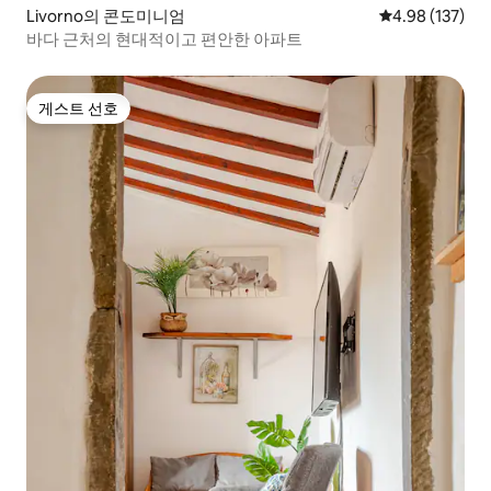
Livorno의 콘도미니엄
평점 4.98점(5점
4.98 (137)
바다 근처의 현대적이고 편안한 아파트
게스트 선호
게스트 선호