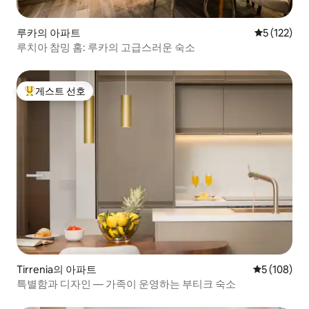
루카의 아파트
평점 5점(5점
5 (122)
루치아 참밍 홈: 루카의 고급스러운 숙소
게스트 선호
상위 게스트 선호
Tirrenia의 아파트
평점 5점(5점
5 (108)
특별함과 디자인 — 가족이 운영하는 부티크 숙소