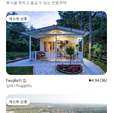
휴식을 취하고 즐길 수 있는 전원주택
게스트 선호
게스트 선호
Fauglia의 집
평점 4.94점(5
4.94 (36)
샬레 i Poggetti,
게스트 선호
게스트 선호