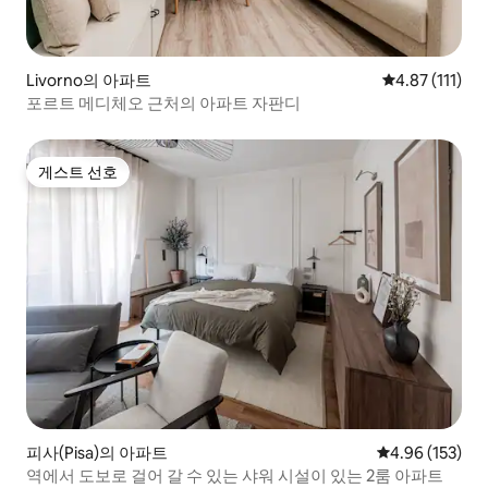
Livorno의 아파트
평점 4.87점(5
4.87 (111)
포르트 메디체오 근처의 아파트 자판디
게스트 선호
게스트 선호
피사(Pisa)의 아파트
평점 4.96점(5점
4.96 (153)
역에서 도보로 걸어 갈 수 있는 샤워 시설이 있는 2룸 아파트