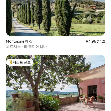
Montaione의 집
평점 4.96점(5점
4.96 (142)
세르시스 - 라 팔미에리나
게스트 선호
상위 게스트 선호