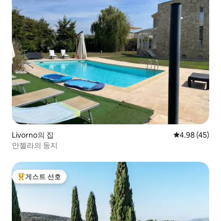
Livorno의 집
평점 4.98점(5
4.98 (45)
안젤라의 둥지
게스트 선호
상위 게스트 선호