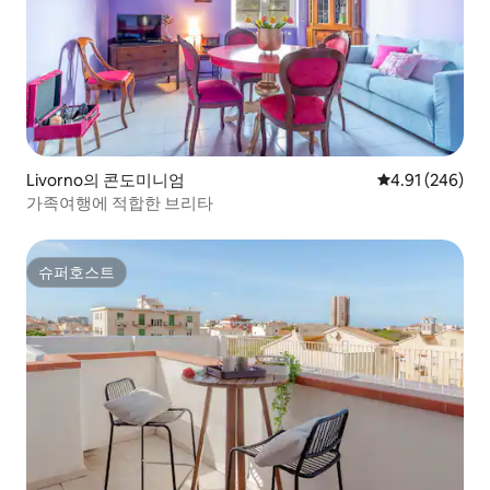
Livorno의 콘도미니엄
평점 4.91점(5점
4.91 (246)
가족여행에 적합한 브리타
슈퍼호스트
슈퍼호스트