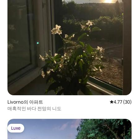
Livorno의 아파트
평점 4.77점(5
4.77 (30)
매혹적인 바다 전망의 니도
Luxe
Luxe