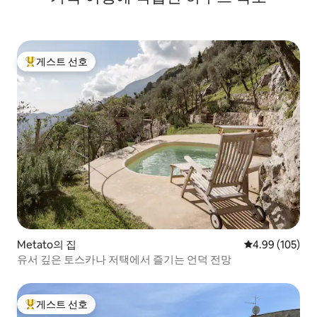
게스트 선호
상위 게스트 선호
Metato의 집
평점 4.99점(5점
4.99 (105)
유서 깊은 토스카나 저택에서 즐기는 언덕 전망
게스트 선호
상위 게스트 선호