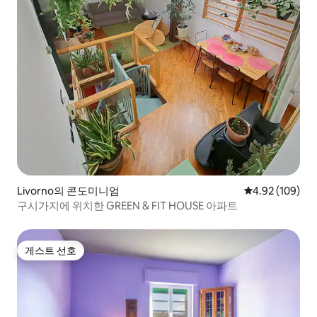
Livorno의 콘도미니엄
평점 4.92점(5점
4.92 (109)
구시가지에 위치한 GREEN & FIT HOUSE 아파트
게스트 선호
게스트 선호