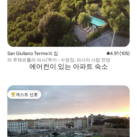
San Giuliano Terme의 집
평점 4.91점(5
4.91 (105)
라 루체르톨라 피사/루카 - 수영장, 피사의 사탑 전망
에어컨이 있는 아파트 숙소
게스트 선호
상위 게스트 선호