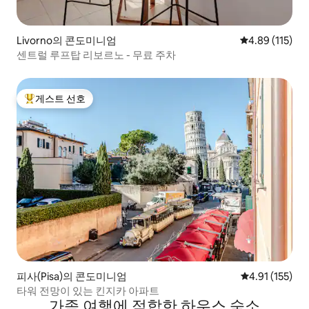
Livorno의 콘도미니엄
평점 4.89점(5
4.89 (115)
센트럴 루프탑 리보르노 - 무료 주차
게스트 선호
상위 게스트 선호
피사(Pisa)의 콘도미니엄
평점 4.91점(5
4.91 (155)
타워 전망이 있는 킨지카 아파트
가족 여행에 적합한 하우스 숙소