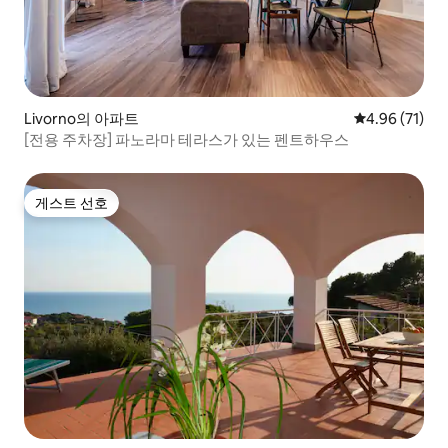
Livorno의 아파트
평점 4.96점(5
4.96 (71)
[전용 주차장] 파노라마 테라스가 있는 펜트하우스
게스트 선호
게스트 선호