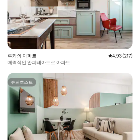
루카의 아파트
평점 4.93점(5
4.93 (217)
매력적인 안피테아트로 아파트
슈퍼호스트
슈퍼호스트