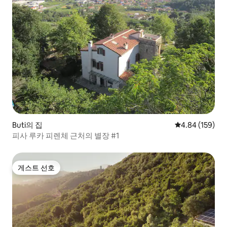
Buti의 집
평점 4.84점(5점
4.84 (159)
피사 루카 피렌체 근처의 별장 #1
게스트 선호
게스트 선호