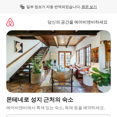
콘
일부 정보가 자동 번역되었습니다. 
원문 보기
텐
츠
로
당신의 공간을 에어비앤비하세요
바
로
가
기
몬테네로 성지 근처의 숙소
에어비앤비에서 특색 있는 숙소, 독채 등을 예약하세요.