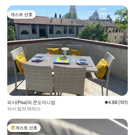
게스트 선호
게스트 선호
피사(Pisa)의 콘도미니엄
평점 4.88점(5
4.88 (101)
피사 탑의 테라스
게스트 선호
상위 게스트 선호