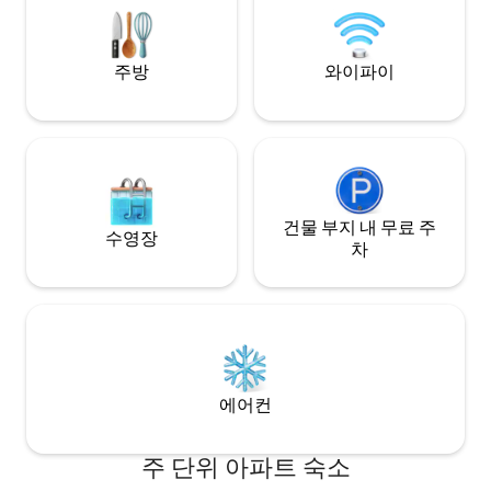
home. Just 10 minutes from El Cuco and
Playa Las Flores, it’s the perfect place to
enjoy the tranquility of the countryside
while staying close to the beach.
주방
와이파이
건물 부지 내 무료 주
수영장
차
에어컨
주 단위 아파트 숙소