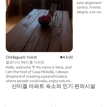
este alojamiento s
centro. Frente al 
alegría, a su costad
Pedro Apostol; es un espacio Ideal para
disfrutar en famili
disfruta cualquier
escapando de la ci
verde de las monta
imponentes cumbre
y únicas, clima fre
de piel. Contamos 
acondicionado
Chirilagua의 아파트
평점 4.5점(5점 만점), 후기 4
4.5 (4)
멜로디아 1베드룸 아파트
Hello, welcome 🌴 My name is Yanis, and
I am the host of Casa Melodía. I always
dreamed of creating a peaceful place
where people could relax, enjoy nature,
산미겔 아파트 숙소의 인기 편의시설
and discover the beauty of Chirilagua
and its surroundings. From that dream,
Casa Melodía was born—a cozy space
created with love and care, where every
guest can feel comfortable and at