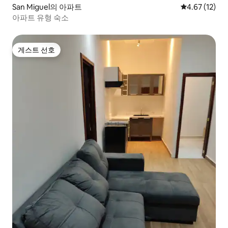
San Miguel의 아파트
평점 4.67점(5
4.67 (12)
아파트 유형 숙소
게스트 선호
게스트 선호