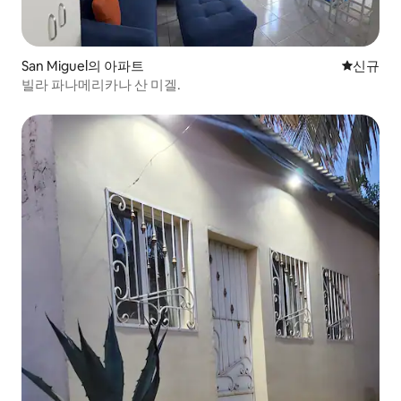
San Miguel의 아파트
신규 숙소
신규
빌라 파나메리카나 산 미겔.