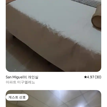
San Miguel의 개인실
평점 4.97점(5
4.97 (30)
아파트 미구엘레뇨
게스트 선호
게스트 선호