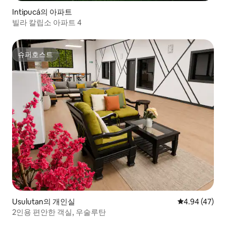
Intipucá의 아파트
빌라 칼립소 아파트 4
슈퍼호스트
슈퍼호스트
Usulutan의 개인실
평점 4.94점(5
4.94 (47)
2인용 편안한 객실, 우술루탄