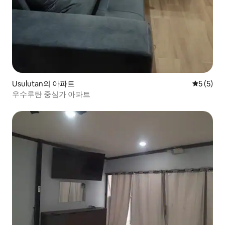
Usulutan의 아파트
평점 5점(
5 (5)
우수루탄 중심가 아파트