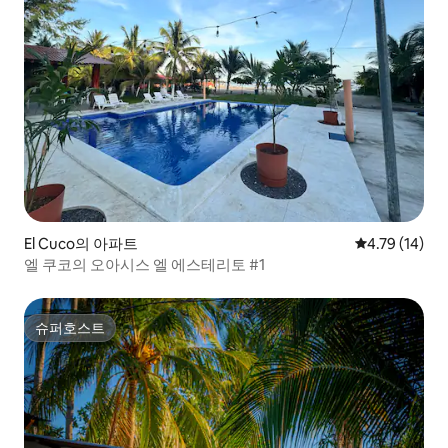
El Cuco의 아파트
평점 4.79점(5
4.79 (14)
엘 쿠코의 오아시스 엘 에스테리토 #1
슈퍼호스트
슈퍼호스트