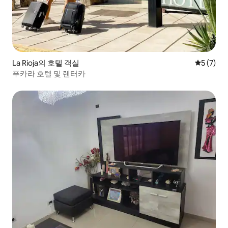
La Rioja의 호텔 객실
평점 5점(
5 (7)
푸카라 호텔 및 렌터카