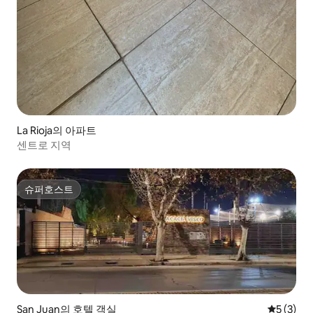
La Rioja의 아파트
센트로 지역
슈퍼호스트
슈퍼호스트
San Juan의 호텔 객실
평점 5점(
5 (3)