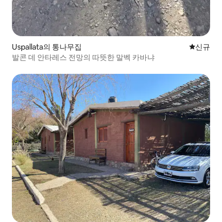
Uspallata의 통나무집
신규 숙소
신규
발콘 데 안타레스 전망의 따뜻한 말벡 카바냐