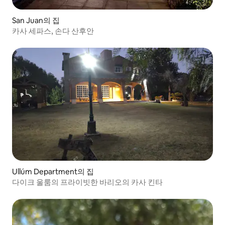
San Juan의 집
카사 세파스, 손다 산후안
Ullúm Department의 집
다이크 울룸의 프라이빗한 바리오의 카사 킨타