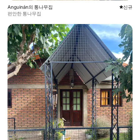
Anguinán의 통나무집
신규 숙소
신규
편안한 통나무집