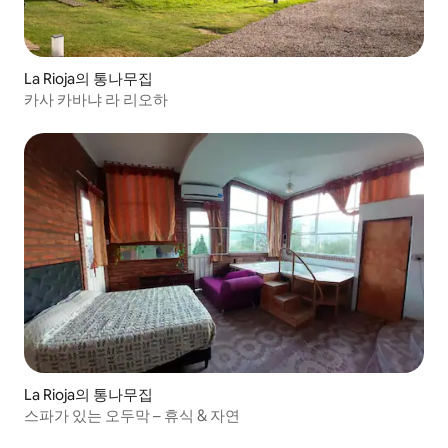
La Rioja의 통나무집
카사 카바냐 라 리오하
La Rioja의 통나무집
스파가 있는 오두막 – 휴식 & 자연