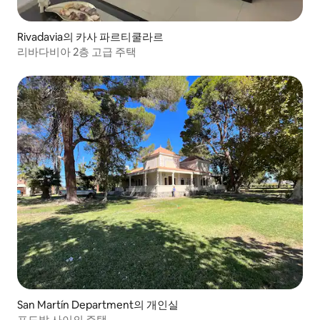
Rivadavia의 카사 파르티쿨라르
리바다비아 2층 고급 주택
San Martín Department의 개인실
포도밭 사이의 주택