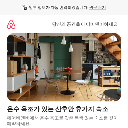
콘
일부 정보가 자동 번역되었습니다. 
원문 보기
텐
츠
로
당신의 공간을 에어비앤비하세요
바
로
가
기
온수 욕조가 있는 산후안 휴가지 숙소
에어비앤비에서 온수 욕조를 갖춘 특색 있는 숙소를 찾아
예약하세요.