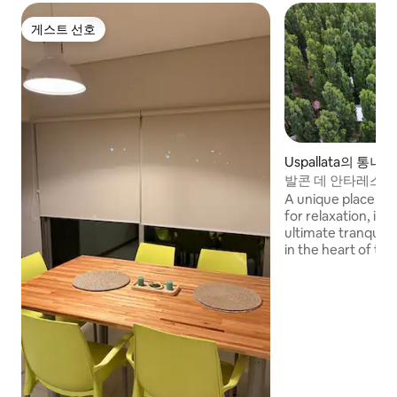
게스트 선호
게스트 선호
Uspallata의 통나
발콘 데 안타레스 
A unique place in 
for relaxation, in
ultimate tranquili
in the heart of th
apartments are de
seeking the perfe
the adventure of 
absolute relaxatio
day surrounded by 
enjoying a soak in 
complete privacy 