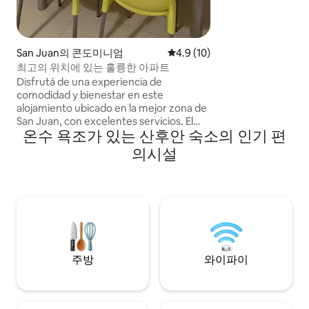
San Juan의 콘도미니엄
평점 4.9점(5점 만점), 후기 10
4.9 (10)
최고의 위치에 있는 훌륭한 아파트
Disfrutá de una experiencia de
comodidad y bienestar en este
alojamiento ubicado en la mejor zona de
San Juan, con excelentes servicios. El
온수 욕조가 있는 산후안 숙소의 인기 편
edificio cuenta con fácil acceso,
ascensor, cochera interna y externa,
의시설
gimnasio, parrilla y espacios comunes
hermosos, a pocos metros farmacias,
combustible, y paseos de compras y
comidas en planta baja. A cuadras de
paseos comerciales. El dpto cuenta con
aires en todos los ambientes, TV, wifi,
lavarropas, microondas, cafetera, pava
eléctrica, y s/blancos.
주방
와이파이