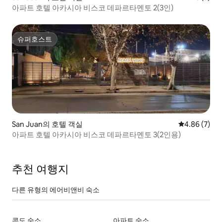
아파트 호텔 아카시아 비스코 데파르타멘토 2(3인)
슈퍼호스트
슈퍼호스트
San Juan의 호텔 객실
평점 4.86점(
4.86 (7)
아파트 호텔 아카시아 비스코 데파르타멘토 3(2인용)
추천 여행지
다른 유형의 에어비앤비 숙소
콘도 숙소
아파트 숙소