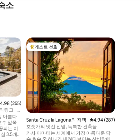
 숙소
Jaibalit
게스트 선호
게스트 
상위 게스트 선호
게스트 
카사 시엘
하늘에 떠
고원의 매
(1700m
양광)를 
을 제공합
5개의 화
'무한 호
-수돗물에서 
점 4.98점(5점 만점), 후기 255개
4.98 (255)
거나 열어
스타링크 | 태
구경 및 
장 아름다
크 넷
Santa Cruz la Laguna의 저택
평점 4.94점(5점 만점), 
4.94 (287)
호수 앞쪽
호숫가의 멋진 전망, 독특한 건축물
공되는 이
카사 아마테는 세계에서 가장 아름다운 담
 3.5개,
수 호수 중 하나가 내려다보이는 산비탈에