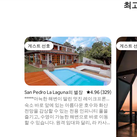
최고
게스트 선호
게스트 
게스트 선호
게스트 
San Pedro La Laguna의 별장
평점 4.96점(5점 만점), 
4.96 (329)
*****아늑한 해변이 딸린 멋진 레이크프론트
저택
숙소 바로 앞에 있는 아름다운 호수와 화산
전망을 감상할 수 있는 전용 인피니티 풀을
즐기고, 수영이 가능한 해변으로 바로 이동
할 수 있습니다. 원격 임대와 달리, 라 카사
보니타 델 라고는 상점, 카페, 레스토랑, 모
든 서비스가 근처에 있는 호수에서 가장 따