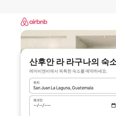
콘
텐
츠
로
바
로
가
기
산후안 라 라구나의 숙
에어비앤비에서 독특한 숙소를 예약하세요.
위치
결과가 나오면 위·아래 화살표 키를 사용하거나 터치
체크인