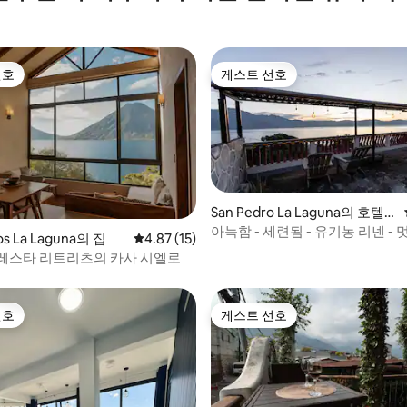
선호
게스트 선호
선호
게스트 선호
San Pedro La Laguna의 호텔
객실
아늑함 - 세련됨 - 유기농 리넨 - 
 후기 94개
os La Laguna의 집
평점 4.87점(5점 만점), 후기 15개
4.87 (15)
(6)
레스타 리트리츠의 카사 시엘로
선호
게스트 선호
선호
게스트 선호