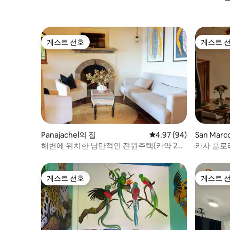
게스트 선호
게스트 
게스트 선호
게스트 
Panajachel의 집
평점 4.97점(5점 만점),
4.97 (94)
San Marc
해변에 위치한 낭만적인 전원주택(카약 2대
카사 플로
포함)
게스트 선호
게스트 
게스트 선호
게스트 