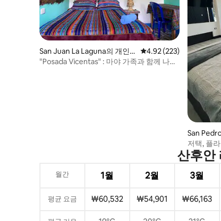
San Juan La Laguna의 개인
평점 4.92점(5점 만점), 
4.92 (223)
실
"Posada Vicentas" : 마야 가족과 함께 나누
기
San Pedr
실
저택, 플
산후안 
월간
1월
2월
3월
₩60,532
₩54,901
₩66,163
평균 요금