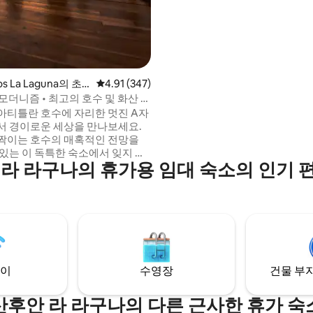
대형 온수 욕조, 축구장, 현대적
갖추고 있습니다. 편안한 휴식을
강력한 메시 와이파이 네트워크를
고속 스타링크 인터넷으로 업무를
세요. 주거 지역이지만 레스토랑
보로 5분 거리입니다. 비가 오거나
에는 태양열 온수 욕조가 뜨겁지 
os La Laguna의 초
평점 4.91점(5점 만점), 후기 347개
4.91 (347)
모더니즘 • 최고의 호수 및 화산 전
아티틀란 호수에 자리한 멋진 A자
서 경이로운 세상을 만나보세요.
짝이는 호수의 매혹적인 전망을
 있는 이 독특한 숙소에서 잊지 못
 라 라구나의 휴가용 임대 숙소의 인기 
 만들어보세요. 자연의 아름다움
러움이 조화를 이루는 개방형 디
겨보세요. 아늑한 로프트에서 휴
며 숨 막히는 전망을 감상하세요.
아티틀란 호수를 둘러보고 나면
이빗 헤이븐으로 돌아오세요. 주
다움에 빠져보세요. 평생 기억에
을 만들어보세요.
이
수영장
건물 부지
산후안 라 라구나의 다른 근사한 휴가 숙