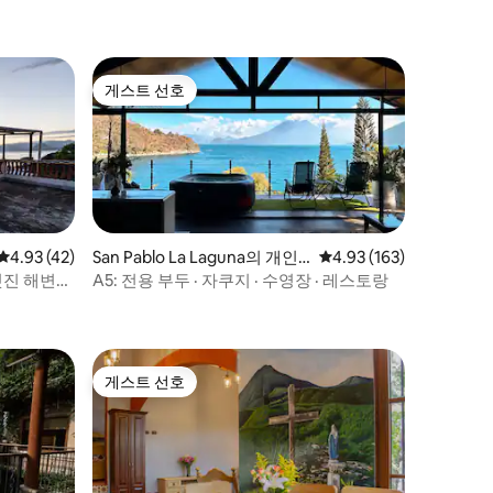
게스트 선호
게스트 선호
평점 4.93점(5점 만점), 후기 42개
4.93 (42)
San Pablo La Laguna의 개인
평점 4.93점(5점 만점), 
4.93 (163)
실
멋진 해변
A5: 전용 부두 · 자쿠지 · 수영장 · 레스토랑
게스트 선호
게스트 선호