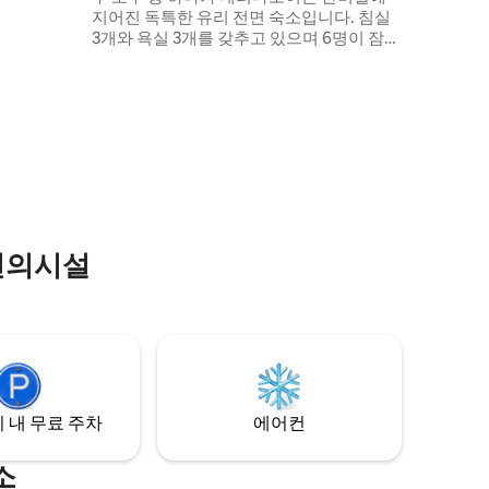
인 선착장을
지어진 독특한 유리 전면 숙소입니다. 침실
 취하거나
3개와 욕실 3개를 갖추고 있으며 6명이 잠을
 갖춘 초
잘 수 있는 이곳은 호수와 3개의 화산의 멋진
 보러 오
전망을 감상하며 휴식을 취하기에 완벽한
/바까지 도
장소입니다. 바위 위에 지어졌지만 여전히
 흐린 날
호수 바로 앞에 있는 이 숙소는 4층으로 계
않습니다.
단식으로 내려가며 수많은 테라스를 갖추고
있습니다. 공간은 바위 표면, 유리, 콘크리
트, 나무, 빛으로 정의됩니다.
편의시설
 내 무료 주차
에어컨
소