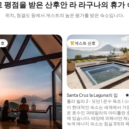
 평점을 받은 산후안 라 라구나의 휴가
위치, 청결도 등에서 게스트의 높은 평가를 받은 숙소입니다.
선호
게스트 선호
선호
상위 게스트 선호
후기 329개
Santa Cruz la Laguna의 집
평
톨리 빌라 2 - 모던 | 온수 욕조 | 
양광
이 현대적인 숙소는 세계에서 가
운 호수인 과테말라의 아티틀란 
에 있습니다. 태양에 의해서만 제
녹색 에너지 숙소는 침실 3개와 욕실