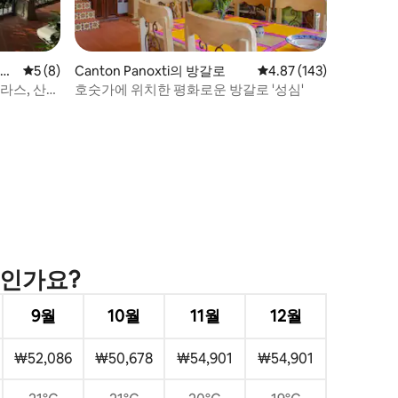
르티
평점 5점(5점 만점), 후기 8개
5 (8)
Canton Panoxti의 방갈로
평점 4.87점(5점 만점), 
4.87 (143)
테라스, 산
호숫가에 위치한 평화로운 방갈로 '성심'
제인가요?
9월
10월
11월
12월
₩52,086
₩50,678
₩54,901
₩54,901