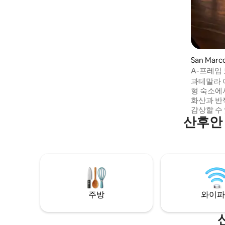
뜻한 마을인 산페드로 라 라구나에 있습니
다. 조용하고 자연스러운 고급 주택가에 위
치하고 있으며, 메인 도크까지 툭툭으로 5~7
분 거리에 있습니다. 600m²의 정원, 야외 화
덕, 광섬유 와이파이, 작업 공간, 무료 주차
장이 몇 걸음 거리에 있습니다.
San Marc
소형 주택
A-프레임 
망
과테말라 
형 숙소에
화산과 반
감상할 수
산후안
할 추억을
과 고급스
자인을 즐
식을 취하
아름다운 
다시 프라
변의 아름
남을 추억
주방
와이파