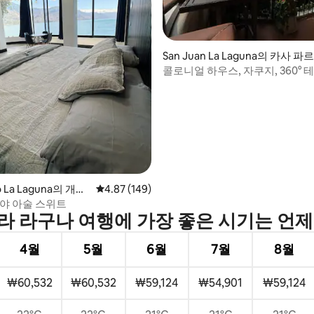
San Juan La Laguna의 카사 파
쿨라르
콜로니얼 하우스, 자쿠지, 360° 
후기 223개
전망
o La Laguna의 개인
평점 4.87점(5점 만점), 후기 149개
4.87 (149)
라야 아술 스위트
라 라구나 여행에 가장 좋은 시기는 언
4월
5월
6월
7월
8월
₩60,532
₩60,532
₩59,124
₩54,901
₩59,124