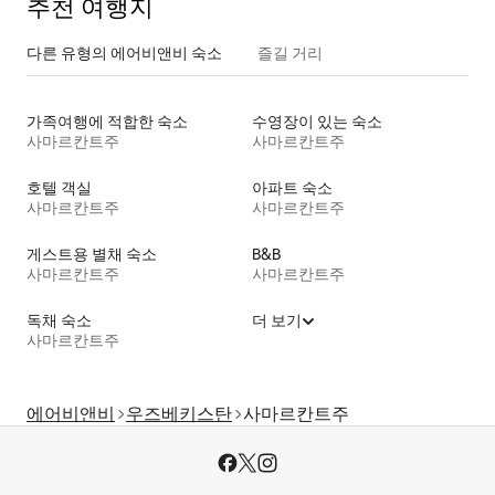
추천 여행지
다른 유형의 에어비앤비 숙소
즐길 거리
가족여행에 적합한 숙소
수영장이 있는 숙소
사마르칸트주
사마르칸트주
호텔 객실
아파트 숙소
사마르칸트주
사마르칸트주
게스트용 별채 숙소
B&B
사마르칸트주
사마르칸트주
독채 숙소
더 보기
사마르칸트주
에어비앤비
우즈베키스탄
사마르칸트주