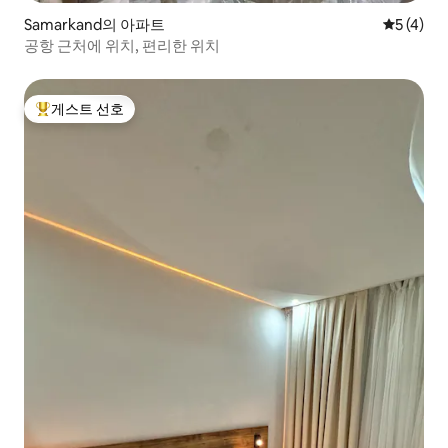
Samarkand의 아파트
평점 5점(
5 (4)
공항 근처에 위치, 편리한 위치
게스트 선호
상위 게스트 선호