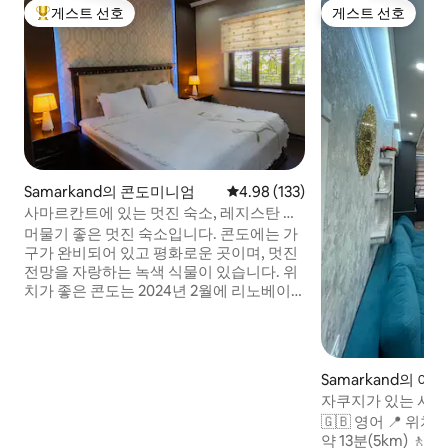
게스트 선호
게스트 선호
상위 게스트 선호
게스트 선호
Samarkand의 콘도미니엄
평점 4.98점(5점 만점), 후기 133
4.98 (133)
사마르칸트에 있는 멋진 숙소, 레지스탄 스
퀘어
머물기 좋은 멋진 숙소입니다. 콘도에는 가
구가 완비되어 있고 평화로운 곳이며, 멋진
전망을 자랑하는 녹색 식물이 있습니다. 위
치가 좋은 콘도는 2024년 2월에 리노베이
션되었습니다 (115 ㎡). 큰 방은 침실 1개, 수
납장 1개 (사무실) 3개입니다. 소파 (접이식
침대) 가 있는 대형 거실 1개, 멋진 전망을 감
상할 수 있는 발코니 숙소의 편리한 위치를
Samarkand의 아
통해 사마르칸드의 가장 인기 있는 명소로
자쿠지가 있는 사마
쉽게 이동할 수 있습니다. 이렇게 하면 더욱
파트.
🇬🇧 영어 📍 위치
편안하게 머무실 수 있습니다. Univer.
약 13분(5km) 🚶
Boulev. 거리를 따라 걸을 수 있습니다.