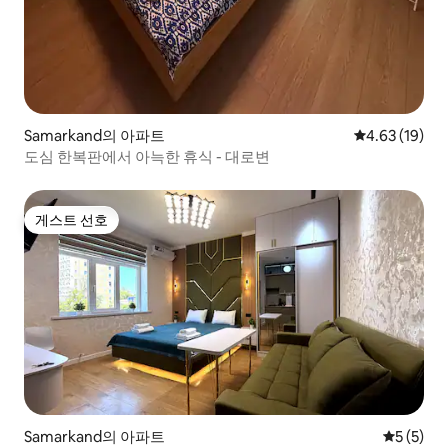
Samarkand의 아파트
평점 4.63점(5
4.63 (19)
도심 한복판에서 아늑한 휴식 - 대로변
게스트 선호
게스트 선호
Samarkand의 아파트
평점 5점(
5 (5)