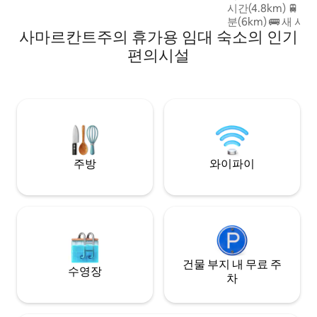
시간(4.8km) 🚆 
분(6km) 🚌 새 
사마르칸트주의 휴가용 임대 숙소의 인기
15~18분(7km) ✈
18~20분(10km) 
편의시설
분(6km) 🏛️ 구르
(4km) 🕌 비비카님 
시요브 바자르 – 15
천문대 – 18분(7km
주방
와이파이
건물 부지 내 무료 주
수영장
차