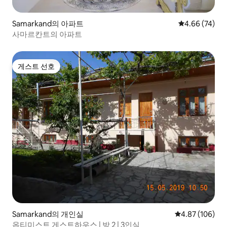
Samarkand의 아파트
평점 4.66점(5
4.66 (74)
사마르칸트의 아파트
게스트 선호
게스트 선호
Samarkand의 개인실
평점 4.87점(5점
4.87 (106)
옵티미스트 게스트하우스 | 방 2 | 3인실