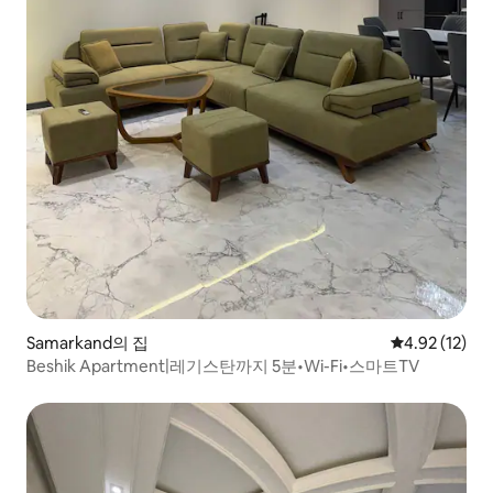
Samarkand의 집
평점 4.92점(5
4.92 (12)
Beshik Apartment|레기스탄까지 5분•Wi-Fi•스마트TV