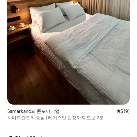
Samarkand의 콘도미니엄
평점 5점(
5 (9)
사마르칸트의 중심 | 레기스탄 광장까지 도보 2분