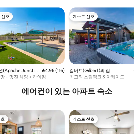
 선호
게스트 선호
스트 선호
게스트 선호
후기 116개
Apache Junctio
평점 4.96점(5점 만점), 후기 116개
4.96 (116)
길버트(Gilbert)의 집
망 + 멋진 석양 + 하이킹
최고의 스팀펑크 & 아케이드
에어컨이 있는 아파트 숙소
선호
게스트 선호
선호
게스트 선호