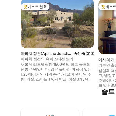
게스트 선호
게스트
상위 게스트 선호
상위 게
아파치 정션(Apache Junctio
평점 4.95점(5점 만점), 
4.95 (310)
n)의 집
아파치 정션의 슈퍼스티션 빌라
메사의 게
새롭게 리모델링한 1600평방 피트 규모의
외부인 출
단층 주택입니다. 넓은 울타리 마당이 있는
카시타
침실과 욕
1.25 에이커의 사막 풍경. 시설이 완비된 주
그, 냉장
방, 거실, 스마트 TV, 세탁실, 침실 3개, 욕실
주방이나 
2개, 와이파이, 전용 업무 공간, 벽난로. 슈퍼
블 및 HB
스티션 산맥이나 톤토 국유림에서 하이킹/
솔트
플릭스 계
자전거를 즐길 수 있는 곳에서 몇 분 거리에
그컵과 일
있으며, 캐년 호수와 솔트 리버에서 카약/보
있습니다. 조용하고 프라이빗한 공간으로
트/낚시를 즐길 수 있습니다. US 60 및 루프
평온한 여행
202 고속도로와 가깝습니다. 피닉스 스카이
고속도로와
하버와 피닉스 메사 게이트웨이 공항에서
프 코스가 