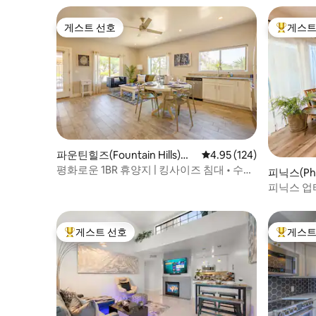
게스트 선호
게스트
게스트 선호
상위 게
파운틴힐즈(Fountain Hills)의
평점 4.95점(5점 만점), 
4.95 (124)
콘도미니엄
평화로운 1BR 휴양지 | 킹사이즈 침대 • 수영
피닉스(Ph
장 • 도보 거리
엄
피닉스 업
정원 파티
게스트 선호
게스트
상위 게스트 선호
상위 게