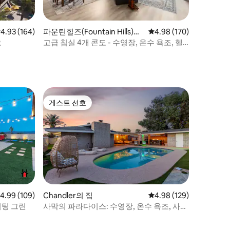
점 4.93점(5점 만점), 후기 164개
4.93 (164)
파운틴힐즈(Fountain Hills)의
평점 4.98점(5점 만점), 
4.98 (170)
콘도미니엄
오
고급 침실 4개 콘도 - 수영장, 온수 욕조, 헬
스장 및 차고
게스트 선호
게스트 선호
점 4.99점(5점 만점), 후기 109개
4.99 (109)
Chandler의 집
평점 4.98점(5점 만점), 
4.98 (129)
퍼팅 그린
사막의 파라다이스: 수영장, 온수 욕조, 사우
나 및 미니골프