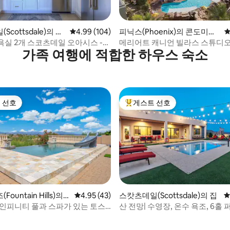
후기 176개
cottsdale)의 콘
평점 4.99점(5점 만점), 후기 104개
4.99 (104)
피닉스(Phoenix)의 콘도미니
평
엄
욕실 2개 스코츠데일 오아시스 -
메리어트 캐니언 빌라스 스튜디
가족 여행에 적합한 하우스 숙소
망!
 선호
게스트 선호
스트 선호
상위 게스트 선호
ountain Hills)의
평점 4.95점(5점 만점), 후기 43개
4.95 (43)
스캇츠데일(Scottsdale)의 집
평
 인피니티 풀과 스파가 있는 토스
산 전망| 수영장, 온수 욕조, 6홀 
 후기 94개