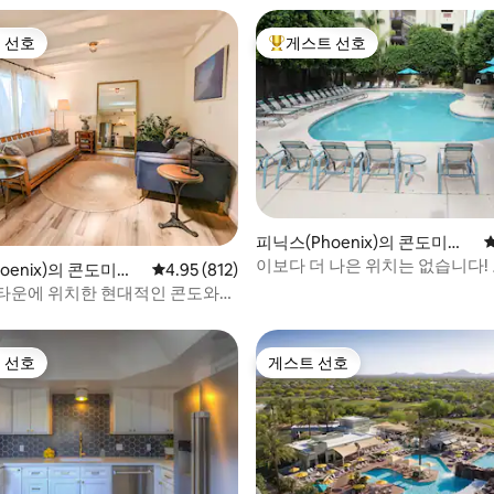
 선호
게스트 선호
스트 선호
상위 게스트 선호
후기 124개
피닉스(Phoenix)의 콘도미니
엄
이보다 더 나은 위치는 없습니다!
oenix)의 콘도미니
평점 4.95점(5점 만점), 후기 812개
4.95 (812)
중심에 있어야 합니다
타운에 위치한 현대적인 콘도와
오
 선호
게스트 선호
스트 선호
게스트 선호