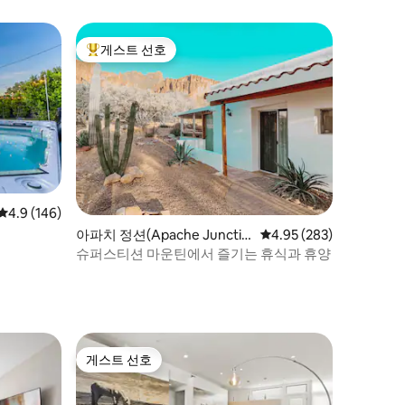
게스트 선호
상위 게스트 선호
평점 4.9점(5점 만점), 후기 146개
4.9 (146)
아파치 정션(Apache Junctio
평점 4.95점(5점 만점), 
4.95 (283)
n)의 집
슈퍼스티션 마운틴에서 즐기는 휴식과 휴양
게스트 선호
게스트 선호