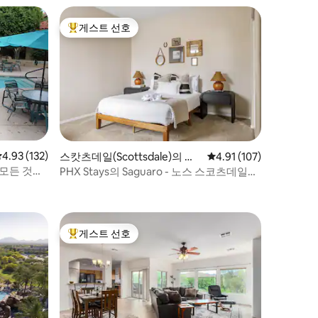
게스트 선호
상위 게스트 선호
평점 4.93점(5점 만점), 후기 132개
4.93 (132)
스캇츠데일(Scottsdale)의 콘
평점 4.91점(5점 만점), 
4.91 (107)
도미니엄
 모든 것의
PHX Stays의 Saguaro - 노스 스코츠데일의
휴식처
게스트 선호
상위 게스트 선호