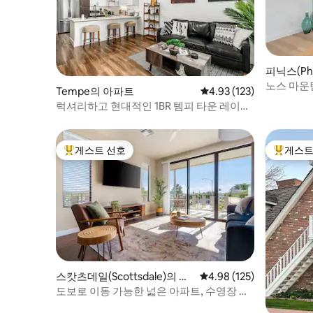
피닉스(Ph
노스 마운
Tempe의 아파트
평점 4.93점(5점 만점), 
4.93 (123)
럭셔리하고 현대적인 1BR 템피 타운 레이크
로 탈출
게스트 선호
게스트
상위 게스트 선호
상위 게
스캇츠데일(Scottsdale)의 아
평점 4.98점(5점 만점), 
4.98 (125)
파트
도보로 이동 가능한 넓은 아파트, 수영장 포
함