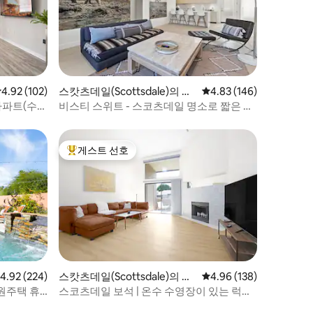
점 4.92점(5점 만점), 후기 102개
4.92 (102)
스캇츠데일(Scottsdale)의 아
평점 4.83점(5점 만점), 
4.83 (146)
파트
아파트(수영
비스티 스위트 - 스코츠데일 명소로 짧은 여
행
게스트 선호
상위 게스트 선호
점 4.92점(5점 만점), 후기 224개
4.92 (224)
스캇츠데일(Scottsdale)의 아
평점 4.96점(5점 만점), 
4.96 (138)
파트
원주택 휴
스코츠데일 보석 | 온수 수영장이 있는 럭셔
리 휴양지!