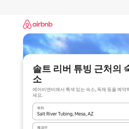
콘
텐
츠
로
바
로
가
기
솔트 리버 튜빙 근처의 
소
에어비앤비에서 특색 있는 숙소, 독채 등을 예약
세요.
위치
결과가 나오면 위·아래 화살표 키를 사용하거나 터치
체크인