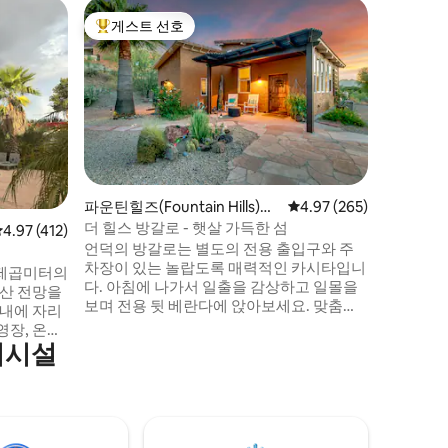
아파치 정션(
게스트 선호
게스트
상위 게스트 선호
상위 게
n)의 집
아파치 정
나만의 
세요! 새로 리모델링한 숙소와 별도의 게임
룸. 수영장/에어하키 테이블, 6석 포커 테이
블, 셔플
벽 2개, 
큐 공간, 화덕. 게스트를 위해
소독된 숙소임
츠 파크, 
파운틴힐즈(Fountain Hills)의
평점 4.97점(5점 만점), 
4.97 (265)
관 등에서
방갈로
더 힐스 방갈로 - 햇살 가득한 섬
평점 4.97점(5점 만점), 후기 412개
4.97 (412)
니다. 스트레스 없이 편안하게 지내실 수 있
언덕의 방갈로는 별도의 전용 출입구와 주
도록 최선
차장이 있는 놀랍도록 매력적인 카시타입니
 제곱미터의
다. 아침에 나가서 일출을 감상하고 일몰을
보며 전용 뒷 베란다에 앉아보세요. 맞춤형
 내에 자리
마감재와 커다란 창문이 있으며, 고메 주방/
영장, 온수
대형 공용 공간, 욕실, 50인치 TV, 초고속 와
의시설
린이용 기차
이파이로 연결됩니다. 슬립 넘버 킹사이즈
즈 침대 2
침대와 호화로운 욕실이 있어 편안한 휴식
탁기/건조기
을 취하기 좋습니다. 하이킹 트레일까지 걸
이 있습니
어서 갈 수 있고, FH 시내까지 차로 2분, 스코
지에 살고
츠데일까지 10분, 스카이 하버까지 35분 거
 조용한 분