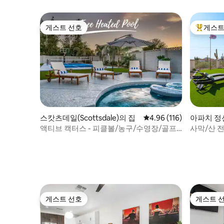
영장
게스트 선호
게스트
게스트 선호
상위 게
스캇츠데일(Scottsdale)의 집
평점 4.96점(5점 만점), 
4.96 (116)
아파치 정션(
n)의 집
액티브 캑터스 - 피클볼/농구/수영장/골프/
사막/산 전
파이어핏
게스트 선호
게스트 
게스트 선호
게스트 