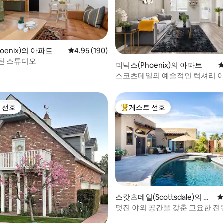
oenix)의 아파트
평점 4.95점(5점 만점), 후기 190개
4.95 (190)
틴 스튜디오
후기 123개
피닉스(Phoenix)의 아파트
평
스코츠데일의 예술적인 럭셔리 
장 있음)
 선호
게스트 선호
스트 선호
상위 게스트 선호
후기 125개
스캇츠데일(Scottsdale)의 아
평
파트
멋진 야외 공간을 갖춘 고요한 전
양지