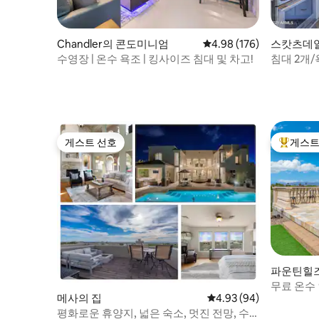
Chandler의 콘도미니엄
평점 4.98점(5점 만점), 
4.98 (176)
스캇츠데일(S
도미니엄
수영장 | 온수 욕조 | 킹사이즈 침대 및 차고!
침대 2개/
카멜백 전
게스트 선호
게스트
게스트 선호
상위 게
파운틴힐즈(F
집
무료 온수
메사의 집
평점 4.93점(5점 만점),
4.93 (94)
카나 빌라
평화로운 휴양지, 넓은 숙소, 멋진 전망, 수