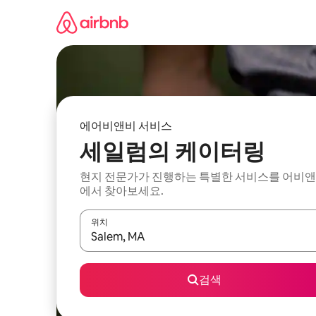
콘
텐
츠
로
바
로
가
기
에어비앤비 서비스
세일럼의 케이터링
현지 전문가가 진행하는 특별한 서비스를 어비
에서 찾아보세요.
위치
결과가 나오면 위·아래 화살표 키를 사용하거나 터치
검색