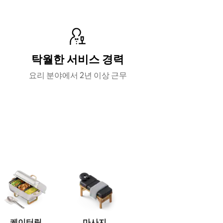
탁월한 서비스 경력
요리 분야에서 2년 이상 근무
케이터링
마사지
메이크업
헤어