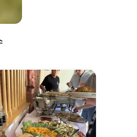
스
셰프 
저는 모든 
헌신적인 스
인 맛을 