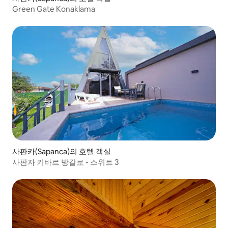
Green Gate Konaklama
사판카(Sapanca)의 호텔 객실
사판자 키바르 방갈로 - 스위트 3