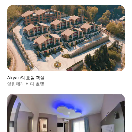
Akyazı의 호텔 객실
알틴데레 바디 호텔