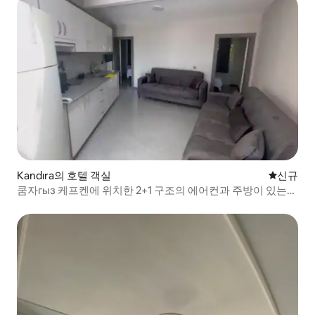
Kandıra의 호텔 객실
신규 숙소
신규
쿰자гыз 케프켄에 위치한 2+1 구조의 에어컨과 주방이 있는
고급 아파트