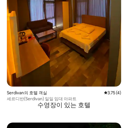
Serdivan의 호텔 객실
평점 3.75점(
3.75 (4)
세르디반(Serdivan) 일일 임대 아파트
수영장이 있는 호텔