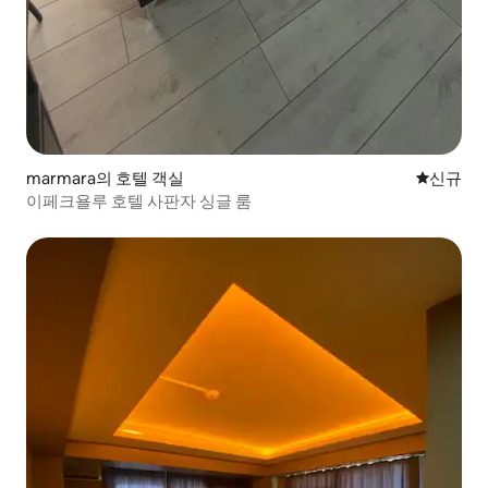
marmara의 호텔 객실
신규 숙소
신규
이페크욜루 호텔 사판자 싱글 룸