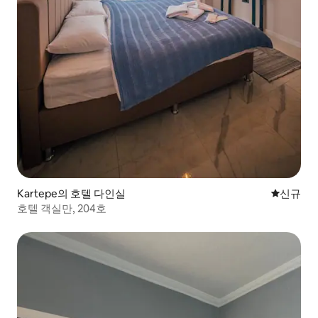
Kartepe의 호텔 다인실
신규 숙소
신규
호텔 객실만, 204호