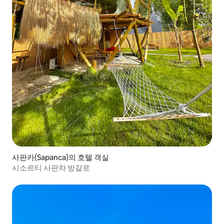
사판카(Sapanca)의 호텔 객실
시소르티 사판차 방갈로