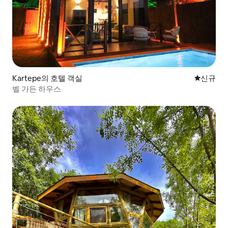
Kartepe의 호텔 객실
신규 숙소
신규
벨 가든 하우스