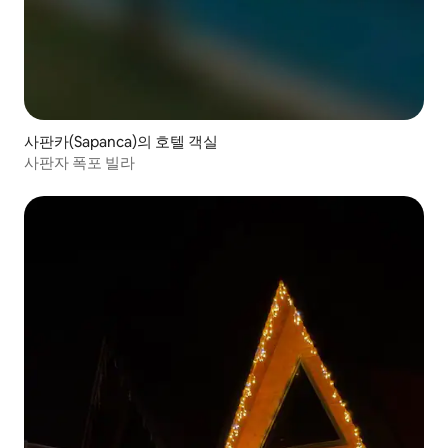
사판카(Sapanca)의 호텔 객실
사판자 폭포 빌라