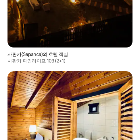
사판카(Sapanca)의 호텔 객실
사판카 파인라이프 103 (2+1)