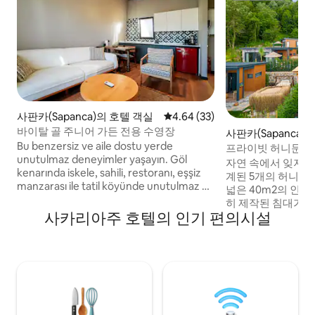
사판카(Sapanca)의 호텔 객실
평점 4.64점(5점 만점), 후기 33
4.64 (33)
바이탈 골 주니어 가든 전용 수영장
사판카(Sapanca)
Bu benzersiz ve aile dostu yerde
프라이빗 허니문 성
unutulmaz deneyimler yaşayın. Göl
자연 속에서 잊지 
kenarında iskele, sahili, restoranı, eşşiz
계된 5개의 허니문
manzarası ile tatil köyünde unutulmaz bir
넓은 40m2의 인테
tatil imkanı, Sabahları göle karşı açık büfe
히 제작된 침대가 있
kahvaltı dahildir. Diğer öğünler için
사카리아주 호텔의 인기 편의시설
길 수 있는 전용 온수
kömürünüzü ve gıdanızı yanınızda
의 정원이 있는 저희
getirmeniz yeterli, Mangal yapabilir, eşsiz
경험을 선사할 준비
masalar hazırlayabilirsiniz ( mangal için
이빗 허니문 숙소에는
malzemeler mevcuttur )
난로가 있습니다. 
12세 이상의 게스트