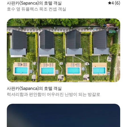
사판카(Sapanca)의 호텔 객실
평점 4점(
4 (6)
호수 옆 듀플렉스 목조 컨셉 객실
사판카(Sapanca)의 호텔 객실
럭셔리함과 편안함이 어우러진 난방이 되는 방갈로