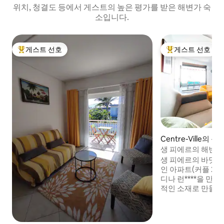
위치, 청결도 등에서 게스트의 높은 평가를 받은 해변가 숙
소입니다.
게스트 선호
게스트 선호
상위 게스트 선호
상위 게스트 선호
Centre-Ville의
생 피에르의 해변에 위
생 피에르의 바닷가
인 아파트(커플 2쌍
디나 런****을 만
적인 소재로 만들어진
을 유혹하여 시간을
것입니다! 라군과 
의 이상적인 위치에