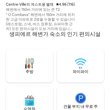
설과 엔터테인먼트를 
Centre-Ville의 게스트용 별채
평점 4.96점(5점 만점), 후기 116
4.96 (116)
나 런****은 편안함
해변에서 150m 거리에 있는 큰 T2
력을 모두 갖추고 
'' O Combava'' 해변에서 150m 거리에 위치
Piment Corail 
한 고급 아파트로 2명을 수용할 수 있습니다
(레스토랑, 스낵, 버스 정류장, 슈퍼마켓 근
처) 모든 편의시설이 도보 거리에 있습니다.
생피에르 해변가 숙소의 인기 편의시설
주방, 에어컨이 설치된 거실, 이탈리안 샤워
기가 있는 욕실, 세탁기, 별도의 화장실, 퀸
사이즈 침대가 있는 에어컨이 설치된 침실 1
개, 드레싱룸, 책상, 초고속 와이파이, 여행
가방 보관함, 테이블과 의자가 있는 발코니,
안전한 전용 주차장 1개, 야외 샤워실 1개, 테
이블과 의자, 파라솔이 있는 정원
주방
와이파이
건물 부지 내 무료 주
수영장