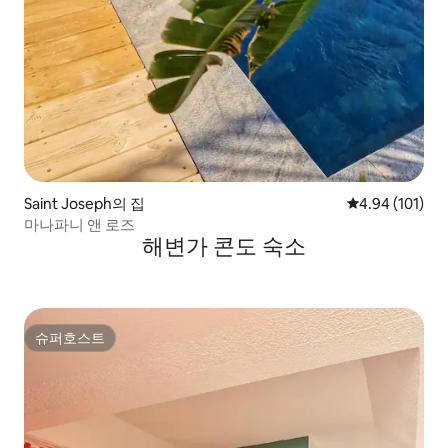
Saint Joseph의 집
평점 4.94점(5
4.94 (101)
마나파니 앤 로즈
해변가 콘도 숙소
슈퍼호스트
슈퍼호스트