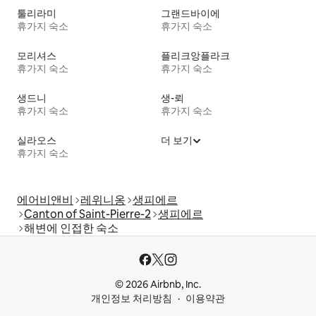
툴리라미
그랜드바이에
휴가지 숙소
휴가지 숙소
모리셔스
플리크앙플라크
휴가지 숙소
휴가지 숙소
생드니
생-뢰
휴가지 숙소
휴가지 숙소
실라오스
더 보기
휴가지 숙소
에어비앤비
레위니옹
생피에르
Canton of Saint-Pierre-2
생피에르
해변에 인접한 숙소
© 2026 Airbnb, Inc.
개인정보 처리방침
이용약관