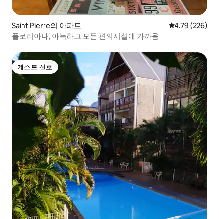
Saint Pierre의 아파트
평점 4.79점(5점
4.79 (226)
플로리아나, 아늑하고 모든 편의시설에 가까움
게스트 선호
게스트 선호