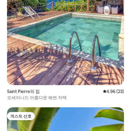
Saint Pierre의 집
평점 4.96점(5
4.96 (23)
오세아니드 아름다운 해변 저택
게스트 선호
게스트 선호