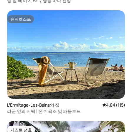
생 질 레 비에 F2 수영장 바다 전망
슈퍼호스트
슈퍼호스트
L'Ermitage-Les-Bains의 집
평점 4.84점(5
4.84 (115)
라군 옆의 저택 | 온수 욕조 및 패들보드
게스트 선호