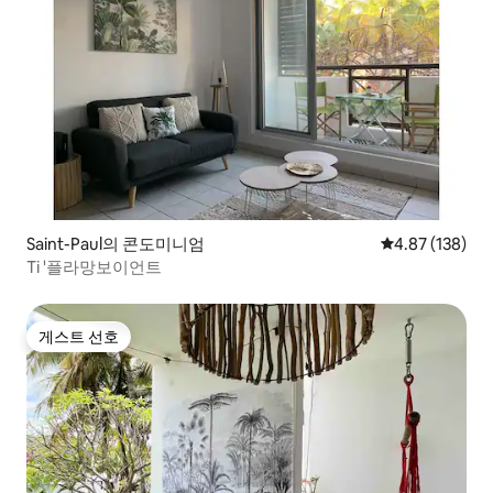
Saint-Paul의 콘도미니엄
평점 4.87점(5점
4.87 (138)
Ti '플라망보이언트
게스트 선호
게스트 선호