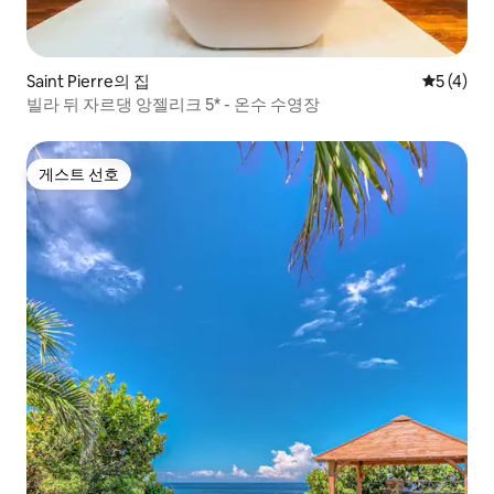
Saint Pierre의 집
평점 5점(
5 (4)
빌라 뒤 자르댕 앙젤리크 5* - 온수 수영장
게스트 선호
게스트 선호