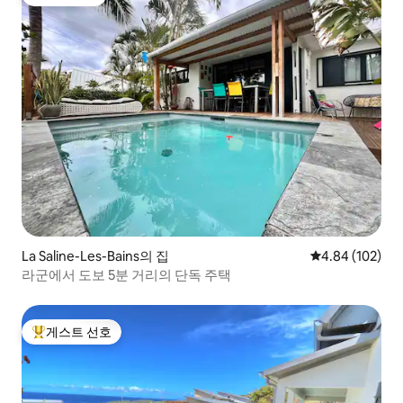
게스트 선호
La Saline-Les-Bains의 집
평점 4.84점(5점
4.84 (102)
라군에서 도보 5분 거리의 단독 주택
게스트 선호
상위 게스트 선호