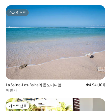
슈퍼호스트
슈퍼호스트
La Saline-Les-Bains의 콘도미니엄
평점 4.94점(5
4.94 (101)
해변가
게스트 선호
게스트 선호