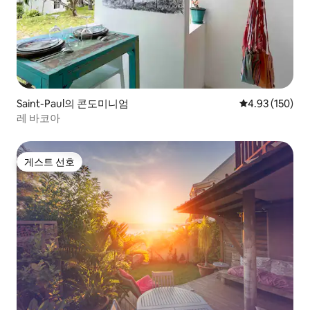
Saint-Paul의 콘도미니엄
평점 4.93점(5점
4.93 (150)
레 바코아
게스트 선호
게스트 선호