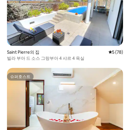
Saint Pierre의 집
평점 5점(5
5 (78)
빌라 부아 드 소스 그랑부아 4 샤르 4 욕실
슈퍼호스트
슈퍼호스트