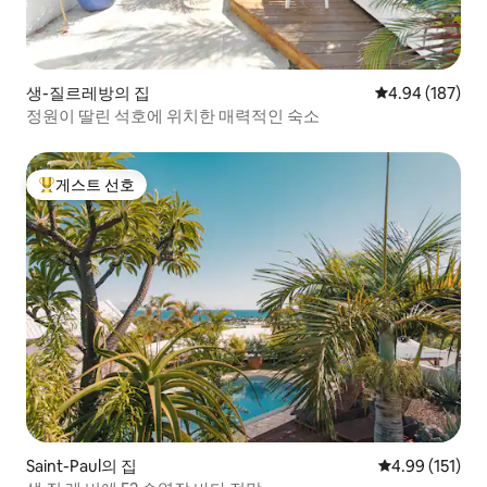
생-질르레방의 집
평점 4.94점(5점
4.94 (187)
정원이 딸린 석호에 위치한 매력적인 숙소
게스트 선호
상위 게스트 선호
Saint-Paul의 집
평점 4.99점(5
4.99 (151)