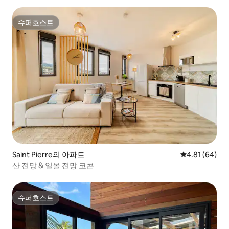
슈퍼호스트
슈퍼호스트
Saint Pierre의 아파트
평점 4.81점(5
4.81 (64)
산 전망 & 일몰 전망 코콘
슈퍼호스트
슈퍼호스트