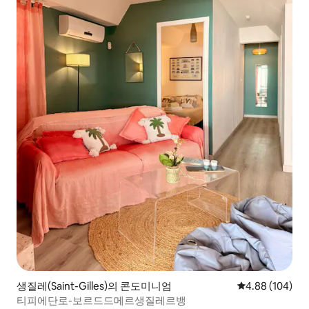
생질레(Saint-Gilles)의 콘도미니엄
평점 4.88점(5점
4.88 (104)
티피에단로-보르드드메르생질레르뱅