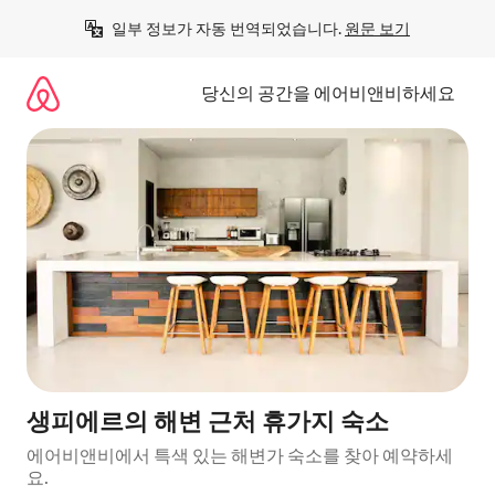
콘
일부 정보가 자동 번역되었습니다. 
원문 보기
텐
츠
로
당신의 공간을 에어비앤비하세요
바
로
가
기
생피에르의 해변 근처 휴가지 숙소
에어비앤비에서 특색 있는 해변가 숙소를 찾아 예약하세
요.