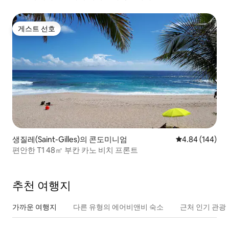
게스트 선호
게스트 선호
생질레(Saint-Gilles)의 콘도미니엄
평점 4.84점(5점
4.84 (144)
편안한 T1 48㎡ 부칸 카노 비치 프론트
추천 여행지
가까운 여행지
다른 유형의 에어비앤비 숙소
근처 인기 관광