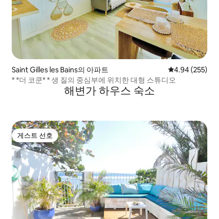
Saint Gilles les Bains의 아파트
평점 4.94점(5점
4.94 (255)
* *더 코쿤* * 생 질의 중심부에 위치한 대형 스튜디오
해변가 하우스 숙소
게스트 선호
게스트 선호