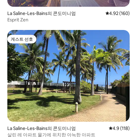
La Saline-Les-Bains의 콘도미니엄
평점 4.92점(5점
4.92 (160)
Esprit Zen
게스트 선호
게스트 선호
La Saline-Les-Bains의 콘도미니엄
평점 4.9점(5
4.9 (118)
살린 레 아파트 물가에 위치한 아늑한 아파트