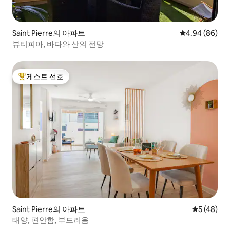
Saint Pierre의 아파트
평점 4.94점(5
4.94 (86)
뷰티피아, 바다와 산의 전망
게스트 선호
상위 게스트 선호
Saint Pierre의 아파트
평점 5점(5
5 (48)
태양, 편안함, 부드러움