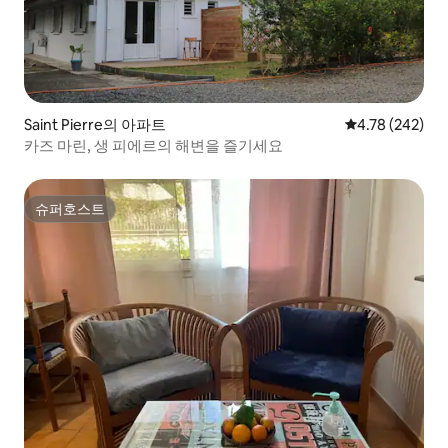
Saint Pierre의 아파트
평점 4.78점(5점
4.78 (242)
카즈 마린, 생 피에르의 해변을 즐기세요
슈퍼호스트
슈퍼호스트