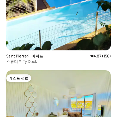
Saint Pierre의 아파트
평점 4.87점(5점
4.87 (158)
스튜디오 Ty Dock
게스트 선호
게스트 선호