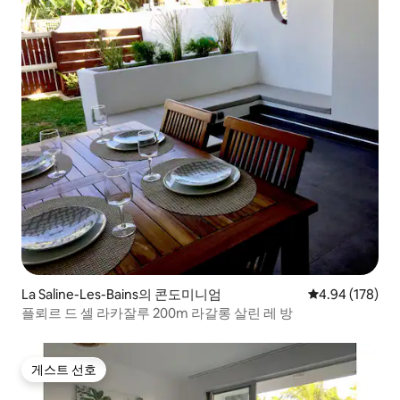
La Saline-Les-Bains의 콘도미니엄
평점 4.94점(5점
4.94 (178)
플뢰르 드 셀 라카잘루 200m 라갈롱 살린 레 방
게스트 선호
게스트 선호