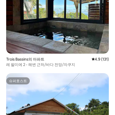
Trois Bassins의 아파트
평점 4.9점(5
4.9 (131)
레 팔미에 2 - 해변 근처/바다 전망/자쿠지
슈퍼호스트
슈퍼호스트