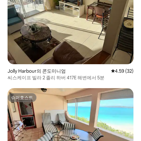
Jolly Harbour의 콘도미니엄
평점 4.59점(5
4.59 (32)
씨스케이프 빌라 2 졸리 하버 417E 해변에서 5분
슈퍼호스트
슈퍼호스트