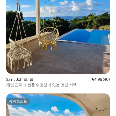
Saint John의 집
평점 4.95점(5
4.95 (40)
해변 근처에 전용 수영장이 있는 멋진 저택
슈퍼호스트
슈퍼호스트