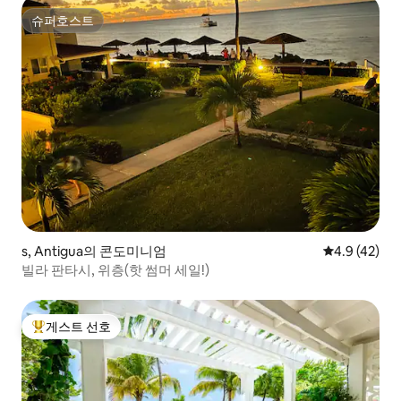
슈퍼호스트
슈퍼호스트
s, Antigua의 콘도미니엄
평점 4.9점(5
4.9 (42)
빌라 판타시, 위층(핫 썸머 세일!)
게스트 선호
상위 게스트 선호