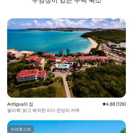
수영장이 있는 주택 숙소
Antigua의 집
평점 4.88점(5점
4.88 (129)
필라록: 밝고 쾌적한 바다 전망의 저택
슈퍼호스트
슈퍼호스트