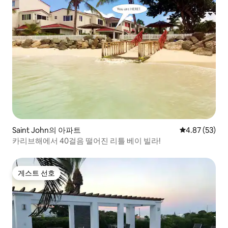
Saint John의 아파트
평점 4.87점(5
4.87 (53)
카리브해에서 40걸음 떨어진 리틀 베이 빌라!
게스트 선호
게스트 선호