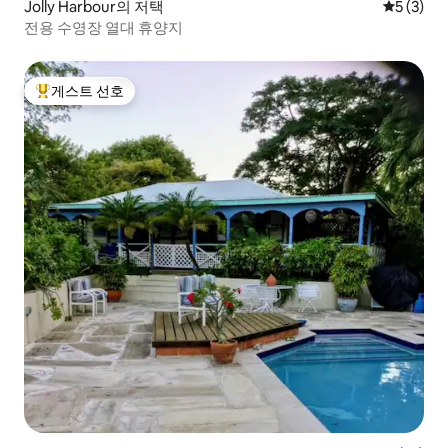
Jolly Harbour의 저택
평점 5점(
5 (3)
전용 수영장 열대 휴양지
게스트 선호
상위 게스트 선호