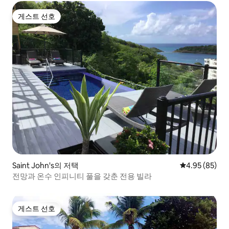
게스트 선호
게스트 선호
Saint John's의 저택
평점 4.95점(5
4.95 (85)
전망과 온수 인피니티 풀을 갖춘 전용 빌라
게스트 선호
게스트 선호