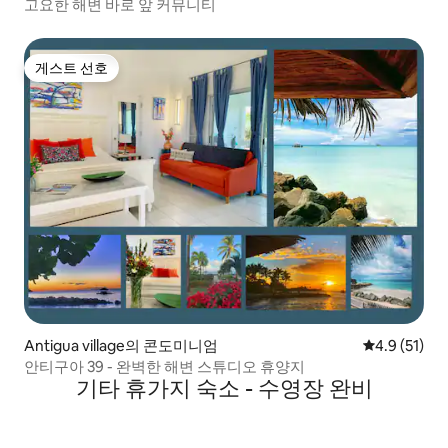
고요한 해변 바로 앞 커뮤니티
게스트 선호
게스트 선호
Antigua village의 콘도미니엄
평점 4.9점(5
4.9 (51)
안티구아 39 - 완벽한 해변 스튜디오 휴양지
기타 휴가지 숙소 - 수영장 완비