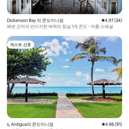
Dickenson Bay 의 콘도미니엄
평점 4.97점(5
4.97 (34)
해변 근처의 빈티지한 매력의 침실 1개 콘도 - 여름 스페셜
게스트 선호
게스트 선호
s, Antigua의 콘도미니엄
평점 4.96점(5
4.96 (91)