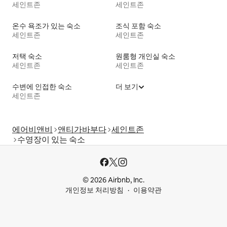
세인트존
세인트존
온수 욕조가 있는 숙소
조식 포함 숙소
세인트존
세인트존
저택 숙소
원룸형 개인실 숙소
세인트존
세인트존
수변에 인접한 숙소
더 보기
세인트존
에어비앤비
앤티가바부다
세인트존
수영장이 있는 숙소
© 2026 Airbnb, Inc.
개인정보 처리방침
이용약관