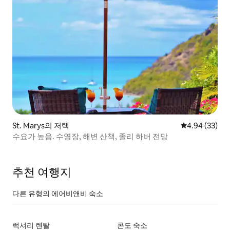
St. Marys의 저택
평점 4.94점(5
4.94 (33)
수요가 높음. 수영장, 해변 산책, 졸리 하버 전망
추천 여행지
다른 유형의 에어비앤비 숙소
럭셔리 렌탈
콘도 숙소