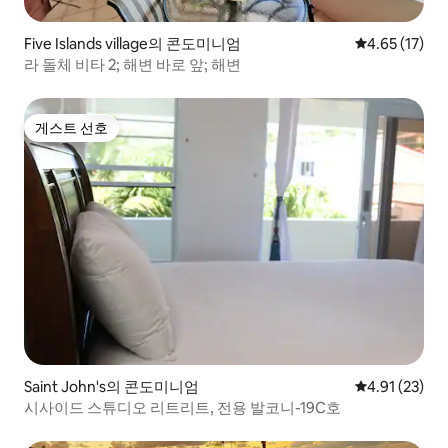
Five Islands village의 콘도미니엄
평점 4.65점(5
4.65 (17)
라 돌체 비타 2; 해변 바로 앞; 해변
게스트 선호
게스트 선호
Saint John's의 콘도미니엄
평점 4.91점(5
4.91 (23)
시사이드 스튜디오 리트리트, 전용 발코니-19C호