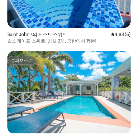
Saint John's의 게스트 스위트
평점 4.83점(
4.83 (6)
솔스케이프 스위트: 침실 2개, 공항에서 15분!
슈퍼호스트
슈퍼호스트