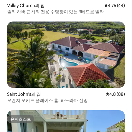
Valley Church의 집
평점 4.75점(5
4.75 (44)
졸리 하버 근처의 전용 수영장이 있는 3베드룸 빌라
Saint John's의 집
평점 4.8점(5
4.8 (88)
오렌지 오키드 플레이스 홈. 파노라마 전망
슈퍼호스트
슈퍼호스트