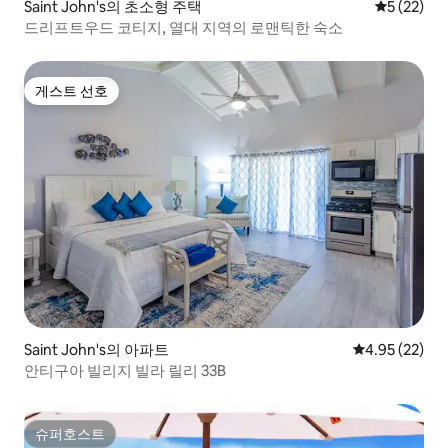
Saint John's의 초소형 주택
평점 5점(5
5 (22)
드리프트우드 코티지, 열대 지역의 로맨틱한 숙소
게스트 선호
게스트 선호
Saint John's의 아파트
평점 4.95점(5
4.95 (22)
안티구아 빌리지 빌라 릴리 33B
슈퍼호스트
슈퍼호스트