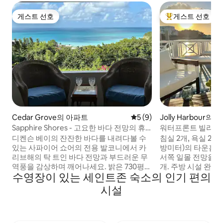
게스트 선호
게스트 선호
게스트 선호
상위 게스트 선호
Cedar Grove의 아파트
평점 5점(5점 만점), 후기 9
5 (9)
Jolly Harbour
Sapphire Shores - 고요한 바다 전망의 휴
워터프론트 빌라 –
식처
소
디켄슨 베이의 잔잔한 바다를 내려다볼 수
침실 2개, 욕실 2.5
있는 사파이어 쇼어의 전용 발코니에서 카
방미터)의 타운홈.
리브해의 탁 트인 바다 전망과 부드러운 무
서쪽 일몰 전망을 감
역풍을 감상하며 깨어나세요. 밝은 730평방
개. 주방 시설 완비
수영장이 있는 세인트존 숙소의 인기 편의
피트의 침실 1개 휴양지는 해안 장식, 산뜻
주차장이 있으며, 몇
한 침구가 놓인 푹신한 킹사이즈 침대, 퀸사
을 위한 주차장이 있
시설
이즈 침대 소파가 있는 편안한 거실 공간을
카페, 골프 코스, 마
갖추고 있어 여유로운 시간을 보낼 수 있도
터카 대리점이 있는
록 설계되었습니다. 해가 뜨는 동안 모닝 커
스 비치와 골프 코스