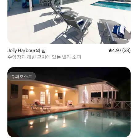
Jolly Harbour의 집
평점 4.97점(5
4.97 (38)
수영장과 해변 근처에 있는 빌라 소피
슈퍼호스트
슈퍼호스트