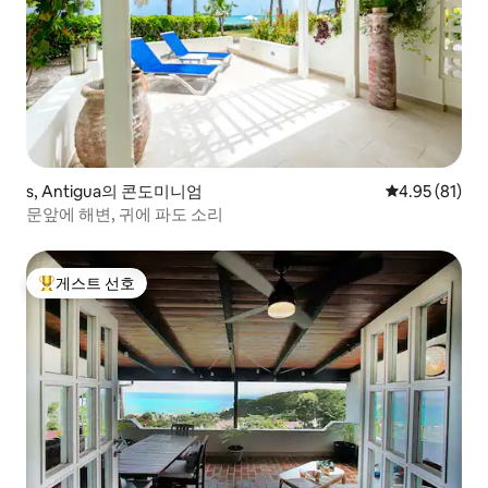
s, Antigua의 콘도미니엄
평점 4.95점(5
4.95 (81)
문앞에 해변, 귀에 파도 소리
게스트 선호
상위 게스트 선호