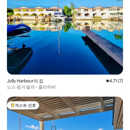
Jolly Harbour의 집
평점 4.71점
4.71 (7)
노스 핑거 빌라 - 졸리하버
게스트 선호
상위 게스트 선호