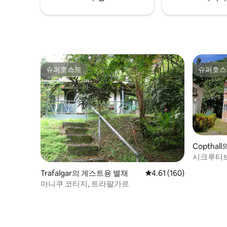
슈퍼호스트
슈퍼호스
슈퍼호스트
슈퍼호스
Copthal
시크루티브
Trafalgar의 게스트용 별채
평점 4.61점(5점 만점), 
4.61 (160)
마니쿠 코티지, 트라팔가르