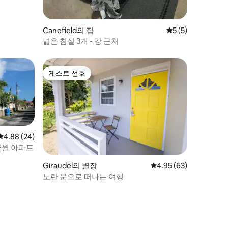
Canefield의 집
평점 5점(5점 만점)
5 (5)
넓은 침실 3개 - 강 근처
게스트 선호
게스트 선호
평점 4.88점(5점 만점), 후기 24개
4.88 (24)
굿윌 아파트
Giraudel의 별장
평점 4.95점(5점 만점),
4.95 (63)
노란 문으로 떠나는 여행