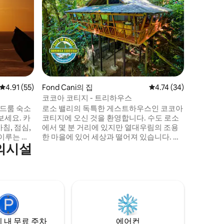
최근에 지
무와 꽃이
으며, 바
개울이 있
크 타일이
평온한 휴양지입니
보에리 호
성당, 미
다. 또한
평점 4.91점(5점 만점), 후기 55개
4.91 (55)
Fond Cani의 집
평점 4.74점(5점 만점),
4.74 (34)
를 제공합
10km 떨
코코아 코티지 - 트리하우스
베드룸 숙소
로소 밸리의 독특한 게스트하우스인 코코아
세요. 카
코티지에 오신 것을 환영합니다. 수도 로소
침, 점심,
에서 몇 분 거리에 있지만 열대우림의 조용
한 마을에 있어 세상과 떨어져 있습니다. 도
의시설
. 모든
미니카의 유명한 명소에서 가까운 곳에 있
 난방 시
습니다. 트라팔가 폭포, 미들럼 폭포, 프레시
 구
워터 호수, 보에리 호수, 보일링 호수, 티투
랑, 슈퍼마
협곡, 워튼 웨이븐의 온천, 샴페인 리프, 스
어서 이동
콧스 헤드에서 다이빙, 프리 다이빙, 스노클
링을 즐길 수 있습니다. 코코아 코티지에는
운전해보세
에어비앤비에 6개 이상의 숙소가 있습니다.
고 있습니
지도를 확대하면 확인하실 수 있습니다.
 내 무료 주차
에어컨