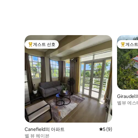
게스트 선호
게스트
상위 게스트 선호
상위 게
Giraudel
벨뷰 에스
Canefield의 아파트
평점 5점(5점 만점)
5 (9)
벨 뷰 헤이븐