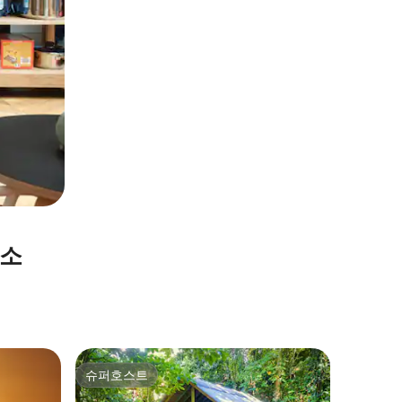
숙소
Laudat
슈퍼호스트
게스트
슈퍼호스트
상위 게
시세루 리