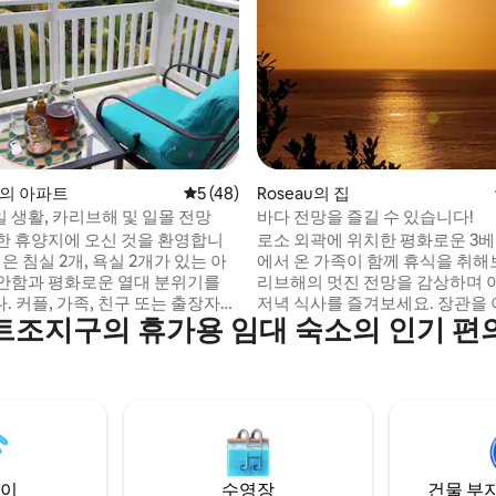
 후기 22개
ld의 아파트
평점 5점(5점 만점), 후기 48개
5 (48)
Roseau의 집
 생활, 카리브해 및 일몰 전망
바다 전망을 즐길 수 있습니다!
한 휴양지에 오신 것을 환영합니
로소 외곽에 위치한 평화로운 3
에서 온 가족이 함께 휴식을 취해보
안함과 평화로운 열대 분위기를
리브해의 멋진 전망을 감상하며 아
 커플, 가족, 친구 또는 출장자에
저녁 식사를 즐겨보세요. 장관을 이루는 석
트조지구의 휴가용 임대 숙소의 인기 편
사 공간, 완비
양, 마법처럼 반짝이는 별이 빛나는 밤
소파 베드 2개가 있어 최대 6명의
침실에는 에어컨과 친환경 태양열
안하게 수용할 수 있습니다. 정
스템의 온수가 구비되어 있습니다. 고래
전망, 아름다운 일몰을 즐기세요.
경과 다이빙 관광지, 현지 레스토
단 10분 거리에 있는 몬 다니엘에
켓, 역사적인 시내 중심가까지 걸
희 숙소는 식료품점, 현지 교통수
할 수 있습니다. 마르티니크로 가는 페리를
고, 주요 관광지를 둘러볼 수 있는
예약하거나 술퍼스프링스까지 
위치하고 있습니다.
요. 자연 스파가 여러분을 기다리
이
수영장
건물 부지
다.