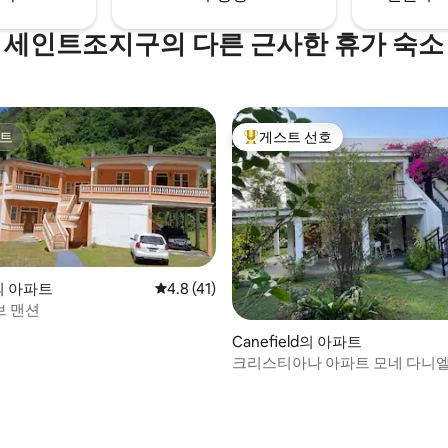
세인트조지구의 다른 근사한 휴가 숙소
트
게스트 선호
트
상위 게스트 선호
l의 아파트
평점 4.8점(5점 만점), 후기 41개
4.8 (41)
 맨션
후기 160개
Canefield의 아파트
크리스티아나 아파트 모네 다니