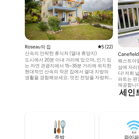
Roseau의 집
평점 5점(5점 만점),
5 (22)
산속의 안락한 휴식처 (열대 휴양지)
Canefie
도시에서 20분 이내 거리에 있으며, 인기 있
웨스트아일
는 자연 관광지에서 15~35분 거리에 위치한
섬에 자리
현대적인 산속의 작은 집에서 열대 지방의
다! 저희 넓은 침실 2개, 욕실 2개가 있는 아
생활을 경험해보세요. 멋진 전망을 자랑하
파트는 편
는 조용하고 안전한 동네에 자리 잡고 있습
제공합니다.
니다. 머리 위로 날아다니는 토종 앵무새와
세인
게 적합합니다. 개방형 거실/식
함께 아침을 맞이해보세요. 이 작은 집은 환
된 주방, 
경에 미치는 영향이 적도록 의도하여 편안
게스트를 편
하고 고급스러운 공간에서 독특한 주거 환
원, 바다 
경을 제공합니다. 완비된 주방, 세탁기/건조
로조에서 
기, 옥상 발코니가 있습니다. 이 숙소는 낭만
위치한 저
적인 휴가나 혼자만의 휴가를 보내기에 이
단과 가깝
상적인 공간입니다.
중심부에 
주방
와이파