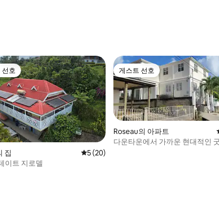
 선호
게스트 선호
스트 선호
게스트 선호
Roseau의 아파트
다운타운에서 가까운 현대적인 
의 집
평점 5점(5점 만점), 후기 20개
5 (20)
테이트 지로델
, 후기 9개