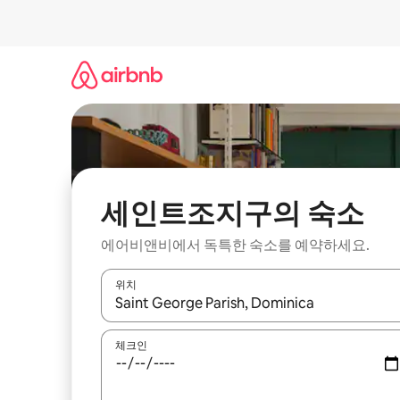
콘
텐
츠
로
바
로
가
기
세인트조지구의 숙소
에어비앤비에서 독특한 숙소를 예약하세요.
위치
결과가 나오면 위·아래 화살표 키를 사용하거나 터치
체크인