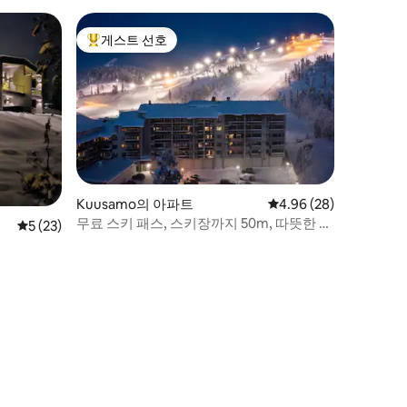
게스트 선호
상위 게스트 선호
Kuusamo의 아파트
평점 4.96점(5점 만점),
4.96 (28)
무료 스키 패스, 스키장까지 50m, 따뜻한 스
평점 5점(5점 만점), 후기 23개
5 (23)
키 보관 공간