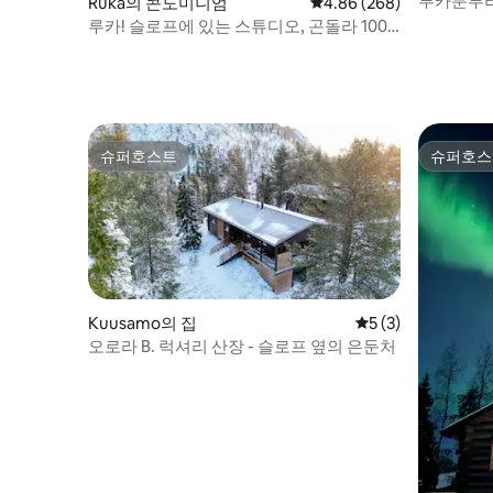
루카툰투리
Ruka의 콘도미니엄
평점 4.86점(5점 만점), 
4.86 (268)
루카! 슬로프에 있는 스튜디오, 곤돌라 100
미터! # 1
슈퍼호스트
슈퍼호스
슈퍼호스트
슈퍼호스
Kuusamo의 집
평점 5점(5점 만점)
5 (3)
오로라 B. 럭셔리 산장 - 슬로프 옆의 은둔처