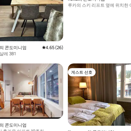
루카의 스키 리프트 옆에 위치한 
숫가 아파트.
mo의 콘도미니엄
평점 4.65점(5점 만점), 후기 26개
4.65 (26)
샬레 3B1
게스트 선호
게스트 선호
mo의 콘도미니엄