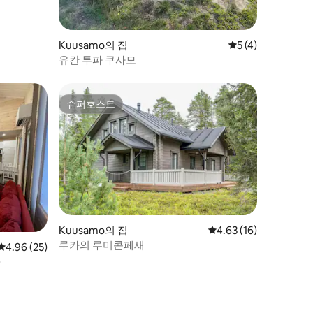
Kuusamo의 집
평점 5점(5점 만점)
5 (4)
유칸 투파 쿠사모
슈퍼호스트
슈퍼호스트
Kuusamo의 집
평점 4.63점(5점 만점),
4.63 (16)
루카의 루미콘페새
평점 4.96점(5점 만점), 후기 25개
4.96 (25)
)