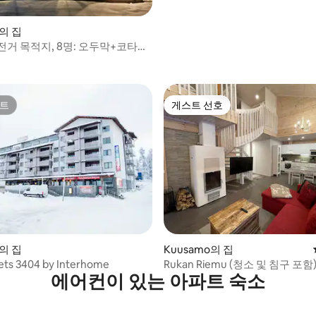
o의 집
전거 목적지, 8명: 오두막+코타
우나
트
게스트 선호
트
게스트 선호
o의 집
Kuusamo의 집
ets 3404 by Interhome
Rukan Riemu (청소 및 침구 포함
에어컨이 있는 아파트 숙소