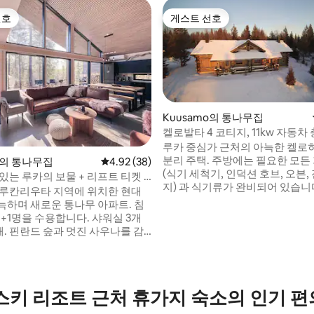
선호
게스트 선호
선호
게스트 선호
Kuusamo의 통나무집
켈로발타 4 코티지, 11kw 자동차
함
루카 중심가 근처의 아늑한 켈로
분리 주택. 주방에는 필요한 모든
 후기 13개
o의 통나무집
평점 4.92점(5점 만점), 후기 38개
4.92 (38)
(식기 세척기, 인덕션 호브, 오븐
있는 루카의 보물 + 리프트 티켓 2
지) 과 식기류가 완비되어 있습니다. 전
 루칸리우타 지역에 위치한 현대
택 1층에는 거실 주방이 개방되어
늑하며 새로운 통나무 아파트. 침
침대가 있는 침실 1개가 있습니다.
9+1명을 수용합니다. 샤워실 3개
도의 수면 공간이 있는 로프트 센
우나를 감
하나는 소파 베드가 있고 다른 하
는 큰 창문. 마음에 드실 겁니다!
의 침대 2개가 있습니다. 와이파이 연결, 공
금 넘은 거리에 식료품점, 와인 전
기원 히트 펌프, 타입2 커넥터가 있
 주유소, 스노모빌 및 자전거 대여
충전기 (전기 별도 충전). 전원주택 마당에서
다. 스키, 스노모빌, 자전거 트레
스키 리조트 근처 휴가지 숙소의 인기 
스키 트랙까지 짧은 여행!
로에서 시작됩니다. 겨울 시즌
트 티켓 2장(일주일 동안 최대