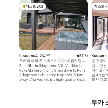
게스트 선호
게스트 
상위 게스트 선호
게스트 
Kuusamo의 아파트
평점 5점(5점 만점),
5 (13)
Kuusam
루카의 야외 온수 욕조가 있는 내 집처럼 편
숲 전망이 
안한 숙소
장
Beautiful holiday home Villa Vesikko in
인기 있는
Ruka Ski Resort, only 5 min drive to Ruka
적이고 아
Village and skibus stop is approx. 500m
실 4개는 
away. Villa Vesikko is a high-quality leisure
와 변기 3개. 핀란드 숲과 멋진 사
home in a great location. Atmospheric
상할 수 있
and beautiful holiday home
1km가 조
accommodates 6+1 people in the
문점, 콜드
popular but peaceful area of Rukanriutta.
점이 있습니
루카 
In winter enjoy northern lights and snow
일은 같은 도
covered trees in your backyard!
에는 리프