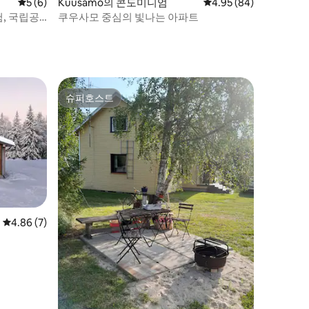
평점 5점(5점 만점), 후기 6개
5 (6)
Kuusamo의 콘도미니엄
평점 4.95점(5점 만점),
4.95 (84)
험, 국립공
쿠우사모 중심의 빛나는 아파트
슈퍼호스트
슈퍼호스트
평점 4.86점(5점 만점), 후기 7개
4.86 (7)