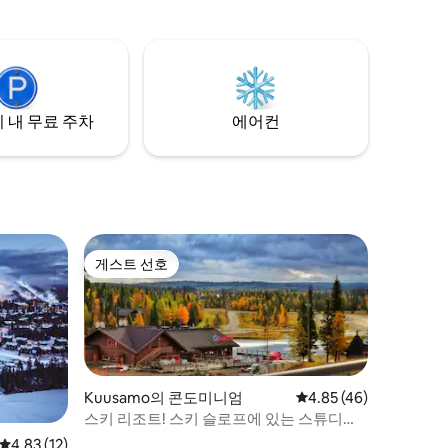
가를 편리하게 6인용 ❄ 숙박 시설 ❄ 루카 &
슬로프 1.2km, 스키 버스 & 레스토랑 50m,
스키 트레일 100m, ❄ 조용한 환경 ❄ 현대적
인 인테리어 & 좋은 침대 ❄ 고급 주방 ❄ 넓
은 사우나 ❄ 침구 & 수건 포함
 내 무료 주차
에어컨
게스트 선호
게스트 선호
Kuusamo의 콘도미니엄
평점 4.85점(5점 만점),
4.85 (46)
스키 리조트! 스키 슬로프에 있는 스튜디오 /
곤돌라 옆에 있는 스튜디오! #2
평점 4.83점(5점 만점), 후기 12개
4.83 (12)