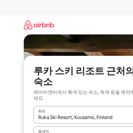
콘
텐
츠
로
바
로
가
기
루카 스키 리조트 근처
숙소
에어비앤비에서 특색 있는 숙소, 독채 등을 예약
세요.
위치
결과가 나오면 위·아래 화살표 키를 사용하거나 터치
체크인