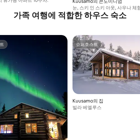
 휴가용 아파트 10주차.
후기 268개
Kuusamo의 콘도미니엄
눈, 스키 인 스키 아웃, 사우나 체
가족 여행에 적합한 하우스 숙소
원
트
슈퍼호스트
트
슈퍼호스트
, 후기 3개
Kuusamo의 집
빌라 베엘루스