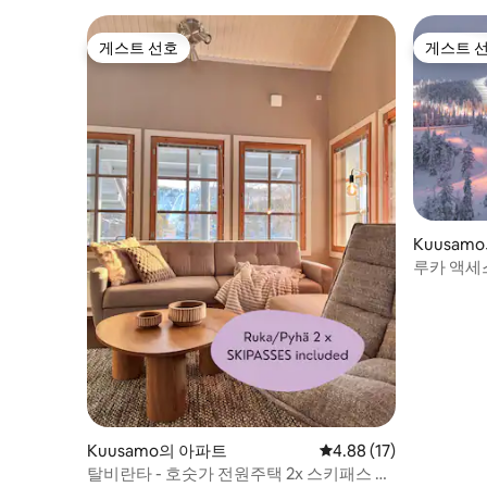
게스트 선호
게스트 
게스트 선호
게스트 
Kuusam
루카 액세스
Kuusamo의 아파트
평점 4.88점(5점 만점),
4.88 (17)
탈비란타 - 호숫가 전원주택 2x 스키패스 포