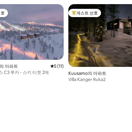
선호
게스트 선호
선호
상위 게스트 선호
o의 아파트
평점 5점(5점 만점), 후기 11개
5 (11)
 C3 루카 - 스키 티켓 2매
Kuusamo의 아파트
Villa Kanger Ruka2
 후기 17개