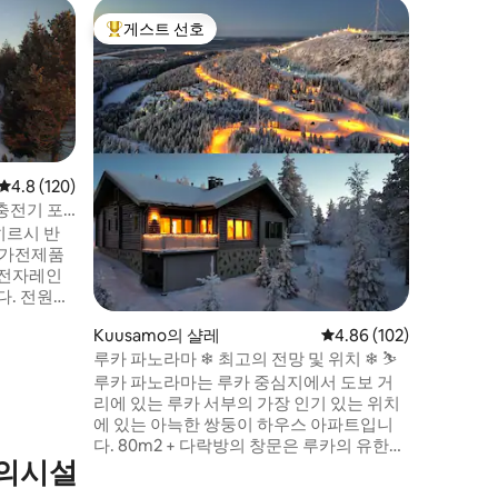
Kuusam
게스트 선호
게스트 
상위 게스트 선호
게스트 
힐라 빌라
루카 하
3km 거
통나무 빌라입니다.
별도의 사
스트가 숙박할 
벽난로, 
평점 4.8점(5점 만점), 후기 120개
4.8 (120)
겨보세요. 스키 트레일은 1km 이내 거
 충전기 포
있으며, 
히르시 반
고 있습니다. 최종 청소, 침구,
 가전제품
됩니다. 연중 내내 즐길 수 있는 모험과 휴식
, 전자레인
을 위한 
원주
 있고 더블
Kuusamo의 샬레
평점 4.86점(5점 만점), 
4.86 (102)
 끝에는 별
루카 파노라마 ❄ 최고의 전망 및 위치 ❄ ⛷
터입니다.
나는 별도
루카 파노라마는 루카 중심지에서 도보 거
리에 있는 루카 서부의 가장 인기 있는 위치
는 11kw
에 있는 아늑한 쌍둥이 하우스 아파트입니
다. 80m2 + 다락방의 창문은 루카의 유한누
편의시설
스칼리오와 코일리스마의 위험한 풍경에 대
한 매우 아름다운 전망을 보여줍니다. ❄ 휴