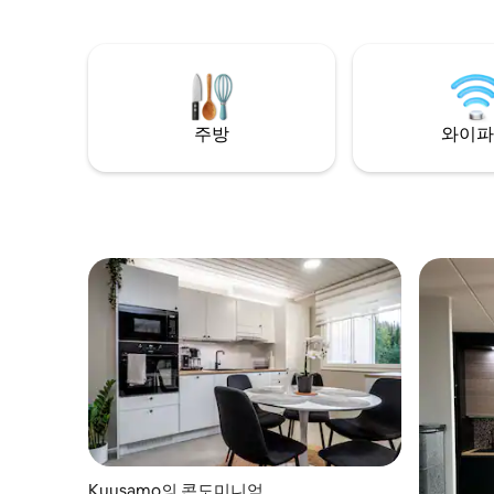
575e 상
레이서(놓
에 포함되
주방
와이파
Kuusamo의 콘도미니엄