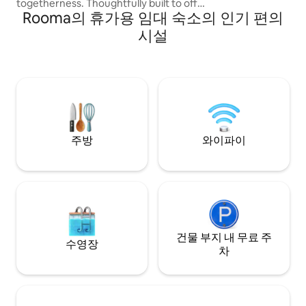
togetherness. Thoughtfully built to offer
Rooma의 휴가용 임대 숙소의 인기 편의
a warm, homely feel while maintaining a
safe and secure environment, this
시설
property is perfect for families, friends,
and group getaways. Located in a prime
area with easy accessibility. The Reunion
combines convenience with comfort —
giving you the ideal setting to relax,
celebrate, and reconnect.
주방
와이파이
건물 부지 내 무료 주
수영장
차