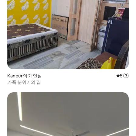
Kanpur의 개인실
평점 5점(
5 (3)
가족 분위기의 집