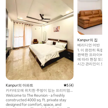
Kanpur의 집
베리디언 어반
1. 이 완전히 독립
완벽한 프라이버시를 제공
에 따라 현장 또는 
시간 관리인이 도움을 드립
구비된 최신식 8인치 매트리
및 기타 OTT 구독
QLED TV. 5. 신형 LG 냉장고. 6. 와이파이
시설(300Mbps). 7. 깨끗한 목욕 비누 및 액
Kanpur의 아파트
평점 5점(5점 만점), 후기 4
5 (4)
상 손 세정제. 8. 깨끗한 수건, 티슈, 화장지
카카데오에 위치한 주방이 있는 프리미엄
롤이 제공됩니다. 9. 인버터 백업 가능. 10.
2-BHK 아파트
Welcome to The Reunion - a freshly
건물 내에 주차 공
constructed 4000 sq. ft. private stay
designed for comfort, space, and