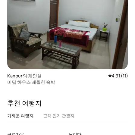
Kanpur의 개인실
평점 4.91점(
4.91 (11)
비딥 하우스 쾌활한 숙박
추천 여행지
가까운 여행지
근처 인기 관광지
구르가온
노이다