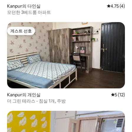
Kanpur의 다인실
평점 4.75점(
4.75 (4)
모던한 3베드룸 아파트
게스트 선호
게스트 선호
Kanpur의 개인실
평점 5점(5
5 (12)
더 그린 테라스 - 침실 1개, 주방