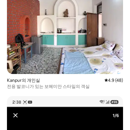
Kanpur의 개인실
평점 4.9점(5
4.9 (48)
전용 발코니가 있는 보헤미안 스타일의 객실