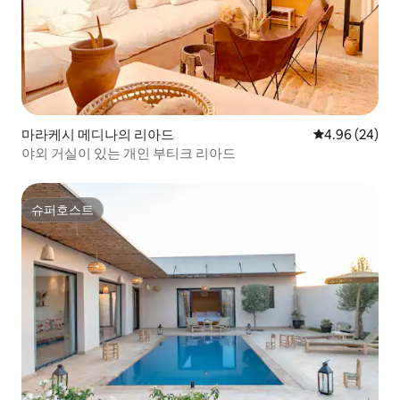
마라케시 메디나의 리아드
평점 4.96점(5
4.96 (24)
야외 거실이 있는 개인 부티크 리아드
슈퍼호스트
슈퍼호스트