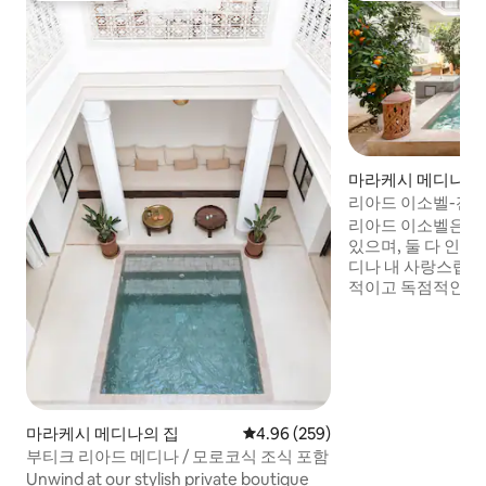
마라케시 메디나의
리아드 이소벨-전용 
명 수용 가능, 수영
리아드 이소벨은 두
있으며, 둘 다 인
디나 내 사랑스럽고
적이고 독점적인 지
에 있습니다. 최고
었으며, 디테일을 
인 부티크 호텔처럼
었습니다. 아름다운 안뜰 수영장과 4개의
전용 침실, 모두 완
을 갖추고 있습니다
블러 (Condé Nast 
마라케시 메디나의 집
평점 4.96점(5점 만점), 후기 259
4.96 (259)
있는 최고의 에어비
부티크 리아드 메디나 / 모로코식 조식 포함
습니다. 컨시어지 
Unwind at our stylish private boutique