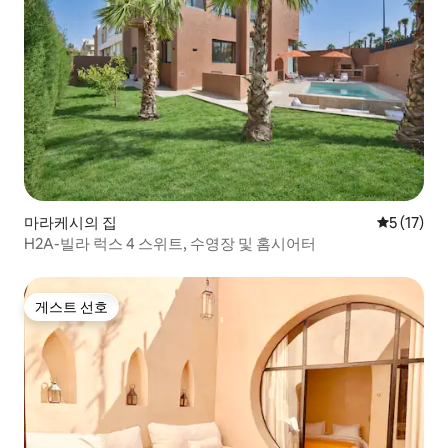
마라케시의 집
평점 5점(5
5 (17)
H2A-빌라 럭스 4 스위트, 수영장 및 홈시어터
게스트 선호
게스트 선호