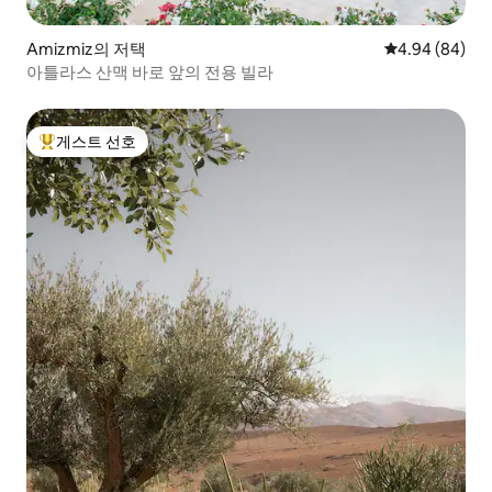
Amizmiz의 저택
평점 4.94점(5
4.94 (84)
아틀라스 산맥 바로 앞의 전용 빌라
게스트 선호
상위 게스트 선호