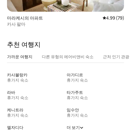
마라케시의 아파트
평점 4.99점(5
4.99 (79)
카사 팔마
추천 여행지
가까운 여행지
다른 유형의 에어비앤비 숙소
근처 인기 관광
카사블랑카
아가디르
휴가지 숙소
휴가지 숙소
라바
타가주트
휴가지 숙소
휴가지 숙소
케니트라
임수안
휴가지 숙소
휴가지 숙소
엘자디다
더 보기