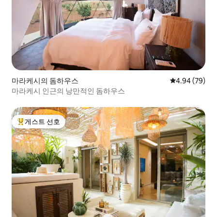
마라케시의 돔하우스
평점 4.94점(5
4.94 (79)
마라케시 인근의 낭만적인 돔하우스
게스트 선호
상위 게스트 선호