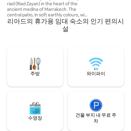
riad (Riad Zayan) in the heart of the
ancient medina of Marrakech. The
central patio, in soft earthly colours, with
리아드의 휴가용 임대 숙소의 인기 편의시
its heated pool, is the perfect spot to
relax after shopping in the famous souks
설
or exploring the nearby ancient
monuments. The lush rooftop is perfect
for sunbathing or spending the warm
Marrakech evening. All rooms are
carefully decorated, providing that
luxury feels during your city trip to
Marrakech.
주방
와이파이
건물 부지 내 무료 주
수영장
차