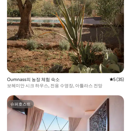
Oumnass의 농장 체험 숙소
평점 5점(5
5 (35)
보헤미안 시크 하우스, 전용 수영장, 아틀라스 전망
슈퍼호스트
슈퍼호스트