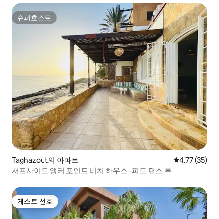
슈퍼호스트
슈퍼호스트
Taghazout의 아파트
평점 4.77점(5
4.77 (35)
서프사이드 앵커 포인트 비치 하우스 -피드 댄스 루
게스트 선호
게스트 선호