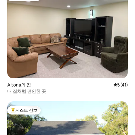
Altona의 집
평점 5점(5
5 (41)
내 집처럼 편안한 곳
게스트 선호
상위 게스트 선호