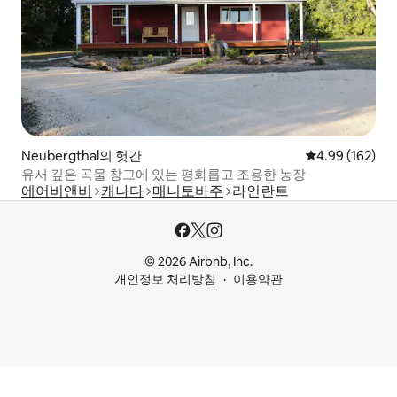
Neubergthal의 헛간
평점 4.99점(5점
4.99 (162)
유서 깊은 곡물 창고에 있는 평화롭고 조용한 농장
에어비앤비
캐나다
매니토바주
라인란트
© 2026 Airbnb, Inc.
개인정보 처리방침
이용약관