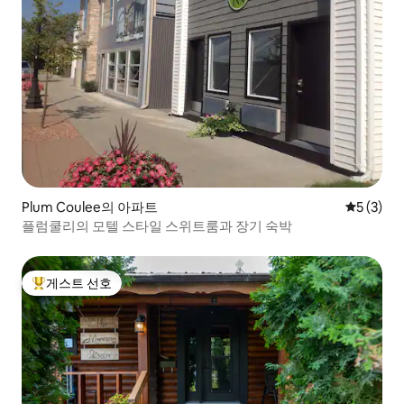
Plum Coulee의 아파트
평점 5점(
5 (3)
플럼쿨리의 모텔 스타일 스위트룸과 장기 숙박
게스트 선호
상위 게스트 선호