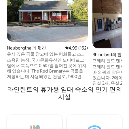
Neubergthal의 헛간
평점 4.99점(5점 만점), 후기 162
4.99 (162)
유서 깊은 곡물 창고에 있는 평화롭고 조용
Rhineland의 집
한 농장
조용한 농장. 국가문화유산인 노이베르그
프레리 윈드 랜치 
탈에서 북쪽으로 0.5마일 떨어진 곳에 위치
프레리 윈드 랜치 
해 있습니다. The Red Granary는 곡물을
바 외곽의 작은 마
저장하는 데 사용되었던 건물로, 1900년대
있습니다. 2에이커
초반의 오리지널 스타일입니다. 저희는 4마
침실 3개, 욕실 2
리의 개와 농장 동물들과 같은 농장에 살고
라인란트의 휴가용 임대 숙소의 인기 편의
로 가족 및 친구와
있습니다. 하지만 저희는 각자 자기만의 공
주말 여행을 즐길 수
시설
간을 가지고 있습니다. 게스트가 교류를 원
추고 있습니다. 야구
하든 프라이버시를 원하든, 둘 다 쉽게 실현
각 파티에 안성맞춤
가능하며 존중됩니다. 반려견을 게스트로
레스토랑, 현지 관
등록해야 합니다. (그레너리에 개를 혼자 남
리에 있습니다. 알토
겨둘 수 없습니다) 고양이는 허용되지 않습
42km, 모덴은 56
니다.
12km 거리에 있습