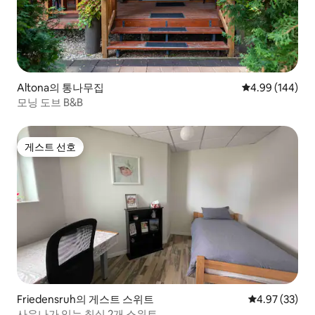
Altona의 통나무집
평점 4.99점(5점
4.99 (144)
모닝 도브 B&B
게스트 선호
게스트 선호
Friedensruh의 게스트 스위트
평점 4.97점(5
4.97 (33)
사우나가 있는 침실 2개 스위트