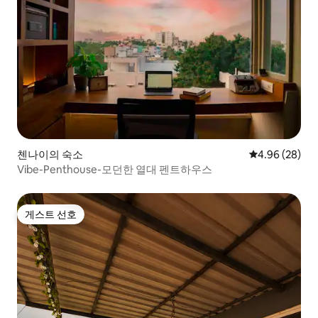
첸나이의 숙소
평점 4.96점(5
4.96 (28)
Vibe-Penthouse-모던한 열대 펜트하우스
게스트 선호
게스트 선호