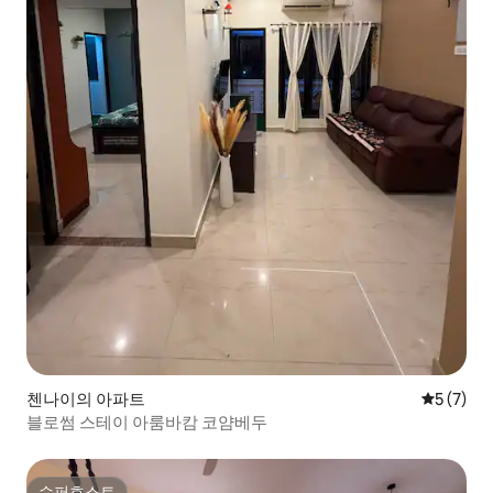
첸나이의 아파트
평점 5점(
5 (7)
블로썸 스테이 아룸바캄 코얌베두
슈퍼호스트