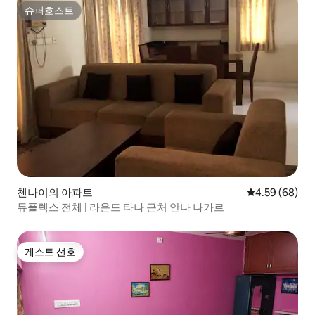
슈퍼호스트
슈퍼호스트
첸나이의 아파트
평점 4.59점(5
4.59 (68)
듀플렉스 전체 | 라운드 타나 근처 안나 나가르
게스트 선호
게스트 선호