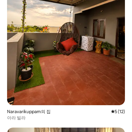
Naravarikuppam의 집
평점 5점(5
5 (12)
아라 빌라