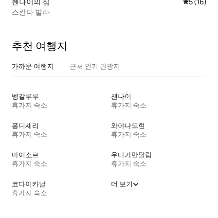
첸나이의 집
평점 5점(5
5 (16)
스칸다 빌라
추천 여행지
가까운 여행지
근처 인기 관광지
벵갈루루
첸나이
휴가지 숙소
휴가지 숙소
퐁디셰리
와야나드현
휴가지 숙소
휴가지 숙소
마이소르
우다가만달람
휴가지 숙소
휴가지 숙소
코다이카날
더 보기
휴가지 숙소