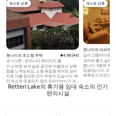
게스트 선호
게스트 선호
게스트 선호
게스트 선호
첸나이의 아파트
살리그램(바다팔라
첸나이의 초소형 주택
평점 4.98점(5점 만점), 후기 44
4.98 (44)
3Bhk
크리파 홈스 살리그
코너스톤 - 트리니티 헤리티지 홈
합니다. 3층에 위치한 새 3BHK(엘리베이터
이 소박한 보석 같은 공간에 머물면서 상쾌
있음)입니다. 프로
함을 느껴보세요. 소형 독립형 에어컨 코티
독특한 디자인으로 
지로 더블 침대와 간이 주방이 있습니다. 메
편안한 숙박을 선사합니다. 필
인 숙소와 연결되지 않아 프라이버시가 보
방용품이 비치된 주방 모든 욕실에 
Retteri Lake의 휴가용 임대 숙소의 인기
장됩니다. 숙소 한쪽에 자리한 1층 공간은
조명 및 선풍기용 U
아늑한 분위기를 자아냅니다. 공항-15분
편의시설
니다. AVM 스튜디오, 프라사드 랩스, 비자
L&T - 200미터 DLF IT 파크 및 첸나이 무역
야 포럼 몰에서 5분 거리
센터까지 도보로 15분 거리입니다. MIOT -
원, 심스 병원, 수리
1km 거리, 올림피아 - 3km 거리, 4km - 오
리 지하철역까지 1km 지붕이 있는 주차장
메가 학교, 안뜰에 무료 주차장 객실 외부에
가족 및 장기 숙박
서 흡연.. 외부 게스트는 허용되지 않습니