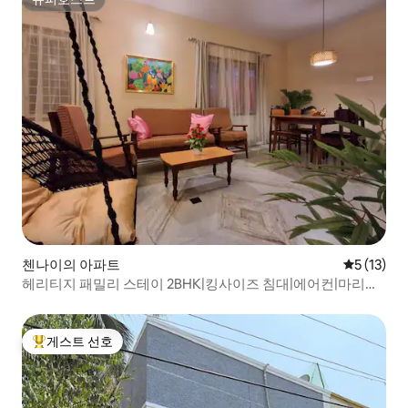
슈퍼호스트
첸나이의 아파트
평점 5점(5
5 (13)
헤리티지 패밀리 스테이 2BHK|킹사이즈 침대|에어컨|마리나
10분
게스트 선호
상위 게스트 선호