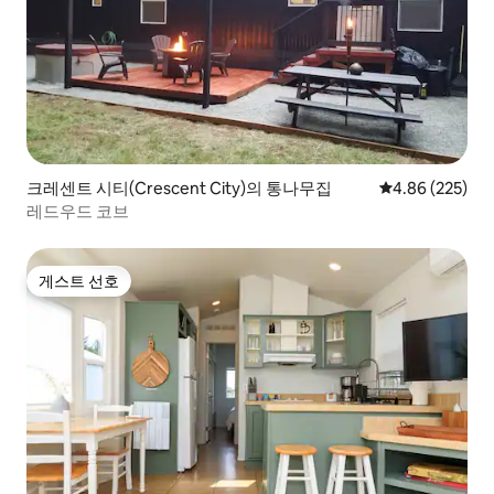
크레센트 시티(Crescent City)의 통나무집
평점 4.86점(5점
4.86 (225)
레드우드 코브
게스트 선호
게스트 선호