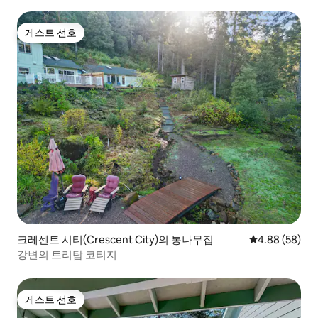
게스트 선호
게스트 선호
크레센트 시티(Crescent City)의 통나무집
평점 4.88점(5
4.88 (58)
강변의 트리탑 코티지
게스트 선호
게스트 선호