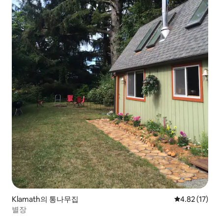
Klamath의 통나무집
평점 4.82점(5
4.82 (17)
별장