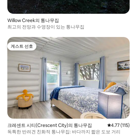
Willow Creek의 통나무집
최고의 전망과 수영장이 있는 통나무집
게스트 선호
게스트 선호
크레센트 시티(Crescent City)의 통나무집
평점 4.77점(5
4.77 (115)
독특한 반려견 친화적 통나무집: 바다까지 짧은 도보 거리