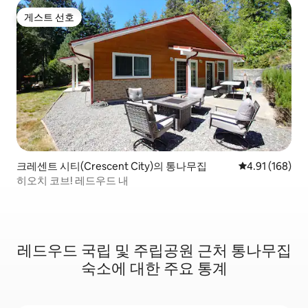
게스트 선호
게스트 선호
크레센트 시티(Crescent City)의 통나무집
평점 4.91점(5
4.91 (168)
히오치 코브! 레드우드 내
레드우드 국립 및 주립공원 근처 통나무집
숙소에 대한 주요 통계