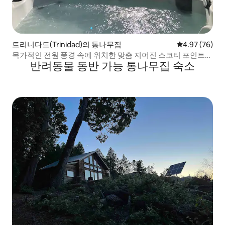
트리니다드(Trinidad)의 통나무집
평점 4.97점(5
4.97 (76)
목가적인 전원 풍경 속에 위치한 맞춤 지어진 스코티 포인트
반려동물 동반 가능 통나무집 숙소
통나무집