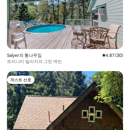
Salyer의 통나무집
평점 4.87점(5
4.87 (30)
트리니티 빌리지의 그린 캐빈
게스트 선호
게스트 선호