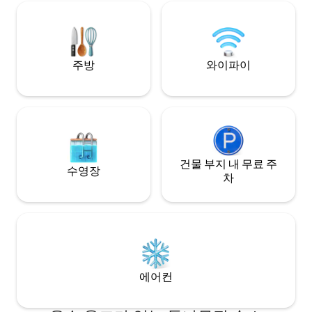
redwood forests. Walk around the farm,
visit our quirky goats, and unwind.
Cannabis Friendly - No Smoking Indoors
Tours Available Seasonally
주방
와이파이
건물 부지 내 무료 주
수영장
차
에어컨