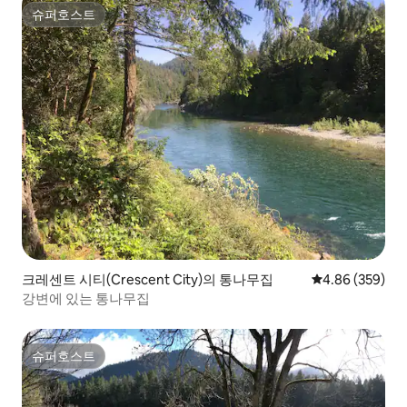
슈퍼호스트
슈퍼호스트
크레센트 시티(Crescent City)의 통나무집
평점 4.86점(5점
4.86 (359)
강변에 있는 통나무집
슈퍼호스트
슈퍼호스트