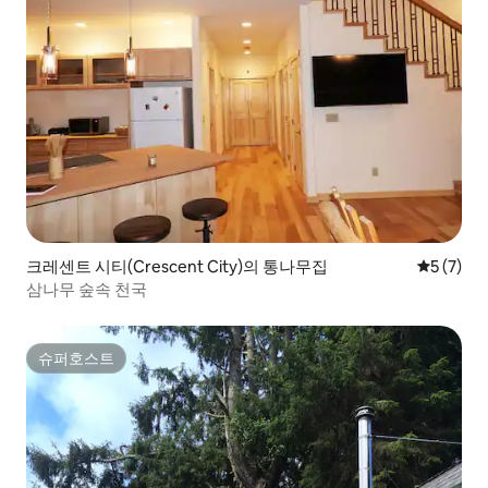
크레센트 시티(Crescent City)의 통나무집
평점 5점(
5 (7)
삼나무 숲속 천국
슈퍼호스트
슈퍼호스트