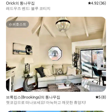
Orick의 통나무집
평점 4.92점(5
4.92 (36)
레드우즈 벤드: 블루 코티지
슈퍼호스트
슈퍼호스트
브룩킹스(Brookings)의 통나무집
평점 5점(
5 (8)
쳇코강으로 떠나보세요! 아늑하고 깨끗한 휴양지!