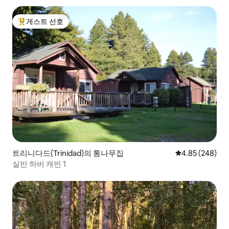
게스트 선호
상위 게스트 선호
트리니다드(Trinidad)의 통나무집
평점 4.85점(5점
4.85 (248)
실반 하버 캐빈 1