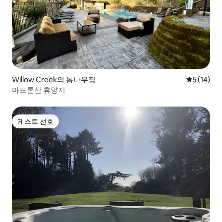
Willow Creek의 통나무집
평점 5점(5
5 (14)
마드론산 휴양지
게스트 선호
게스트 선호