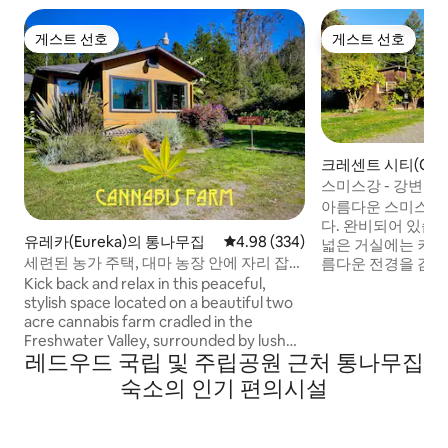
게스트 선호
게스트 선호
게스트 선호
게스트 선호
크레센트 시티(Cresce
의 통나무집
스미스강 - 강변 
아름다운 스미스 강 
다. 완비되어 있습니다
유레카(Eureka)의 통나무집
평점 4.98점(5점 만점), 후기 334
4.98 (334)
넓은 거실에는 커다
세련된 농가 주택, 대마 농장 안에 자리 잡고
름다운 전경을 감상
있어 아늑한 분위기를 자아냅니다.
스토브/오븐, 전자
Kick back and relax in this peaceful,
기, 다리미/다리미판
stylish space located on a beautiful two
있습니다. 스트리밍
acre cannabis farm cradled in the
로쿠 (Hulu, Amazo
Freshwater Valley, surrounded by lush
레드우드 국립 및 주립공원 근처 통나무집
그인 정보를 가져옵니다.) * 강
Redwood forest - and located in
접근할 수 없지만 
Humboldt County, California - a special
숙소의 인기 편의시설
진 곳에 접근할 수
place infamous for it's history as the
접근하지 마세요.
nation's hub of marijuana production,
breathtaking coastlines, and majestic