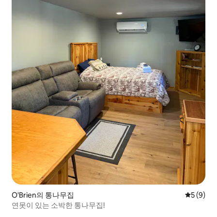
O'Brien의 통나무집
평점 5점(
5 (9)
연못이 있는 소박한 통나무집!