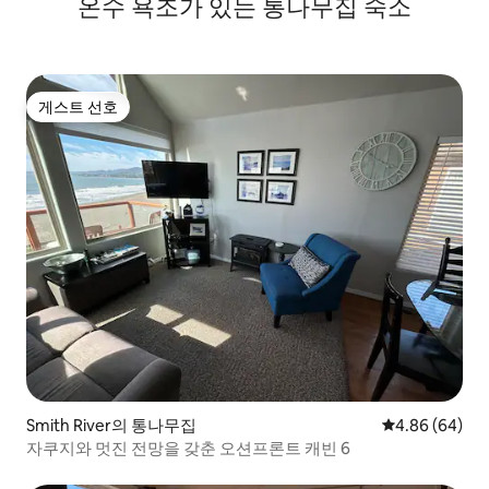
온수 욕조가 있는 통나무집 숙소
게스트 선호
게스트 선호
Smith River의 통나무집
평점 4.86점(5
4.86 (64)
자쿠지와 멋진 전망을 갖춘 오션프론트 캐빈 6