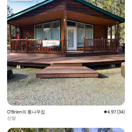
O'Brien의 통나무집
평점 4.97점(5
4.97 (34)
산장