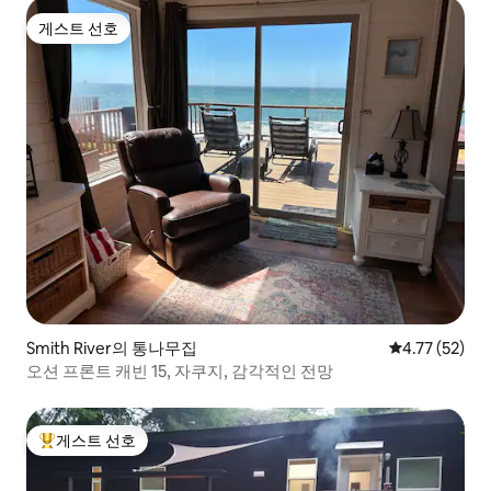
게스트 선호
게스트 선호
Smith River의 통나무집
평점 4.77점(5
4.77 (52)
오션 프론트 캐빈 15, 자쿠지, 감각적인 전망
게스트 선호
상위 게스트 선호