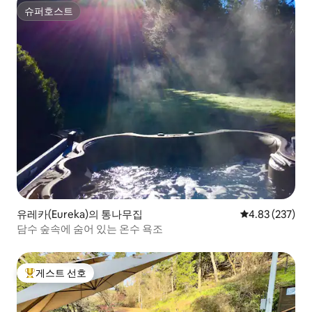
슈퍼호스트
슈퍼호스트
유레카(Eureka)의 통나무집
평점 4.83점(5점
4.83 (237)
담수 숲속에 숨어 있는 온수 욕조
게스트 선호
상위 게스트 선호