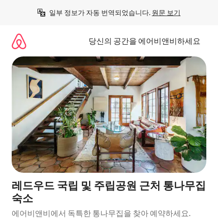
콘
일부 정보가 자동 번역되었습니다. 
원문 보기
텐
츠
로
당신의 공간을 에어비앤비하세요
바
로
가
기
레드우드 국립 및 주립공원 근처 통나무집
숙소
에어비앤비에서 독특한 통나무집을 찾아 예약하세요.