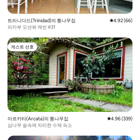
트리니다드(Trinidad)의 통나무집
평점 4.92점(5
4.92 (66)
피카부 오션뷰 캐빈 #31
게스트 선호
게스트 선호
아르카타(Arcata)의 통나무집
평점 4.96점(5점
4.96 (339)
삼나무 숲속에 자리한 수제 숙소