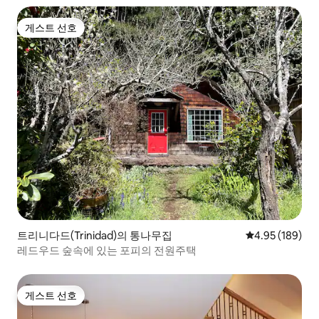
게스트 선호
게스트 선호
트리니다드(Trinidad)의 통나무집
평점 4.95점(5점
4.95 (189)
레드우드 숲속에 있는 포피의 전원주택
게스트 선호
게스트 선호