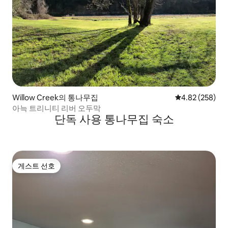
Willow Creek의 통나무집
평점 4.82점(5점
4.82 (258)
아늑 트리니티 리버 오두막
단독 사용 통나무집 숙소
게스트 선호
게스트 선호