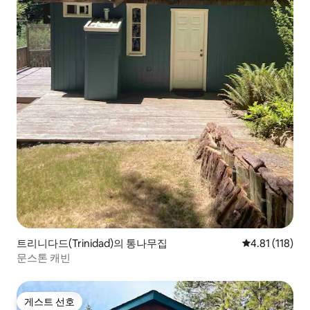
트리니다드(Trinidad)의 통나무집
평점 4.81점(5
4.81 (118)
문스톤 캐빈
게스트 선호
게스트 선호