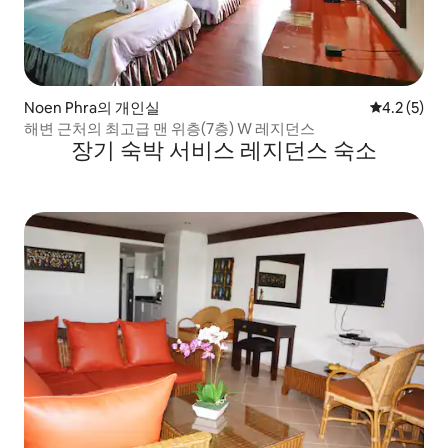
Noen Phra의 개인실
평점 4.2점(
4.2 (5)
해변 근처의 최고급 맨 위층(7층) W 레지던스
장기 숙박 서비스 레지던스 숙소