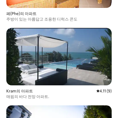
페(Phe)의 아파트
주방이 있는 아름답고 조용한 디럭스 콘도
Kram의 아파트
평점 4.11점
4.11 (9)
매핌의 바다 전망 아파트.