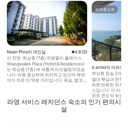
슈퍼호스트
슈퍼호스트
Noen Phra의 개인실
평점 4.8점(5점 만점), 후기 5
4.8 (5)
산 전망: 최상층 (7층) 위왕왈리 플레이스
Wiangwalee Place (Hotel & Residences)
อ.แกลง의 아파트
는 최상층 (7층) 에 새롭게 리모델링되었습
최상층 침실 2개(Es
니다. 라용 중심부에 위치하고 있으며 해변
전망
열대 햇살과 한적한
까지 차로 단 10분 거리입니다. 욕실, 발코
득한 번화한 위치에
니, 레크리에이션 공간을 갖춘 깨끗하고 편
스입니다. 이 아파
안한 개인실을 제공합니다. 모든 게스트가
런트 콘도의 최상층
무료 초고속 와이파이, 주차, 엘리베이터,
라영 서비스 레지던스 숙소의 인기 편의시
코너 테라스에서 매
객실 내 음식 서비스를 이용할 수 있습니다.
을 즐기실 수 있습
로비 공간에서 무료 커피, 따뜻한 차, 오발틴
설
2개가 있습니다. 
을 이용하실 수 있습니다. 라용에서 편안한
어! 세탁기도 있어
전망과 함께 시원한 바닷바람을 즐기세요.
다. 전용 해변과 수영장이 바로 앞에 있습니