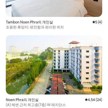
Tambon Noen Phra의 개인실
평점 5점(
5 (4)
조용한 휴양지: 편안함과 편리한 위치
Noen Phra의 개인실
평점 4.54점(5
4.54 (24)
(A) 해변 근처 최고층(7층) W 레지던스