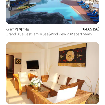
Kram의 아파트
평점 4.69점(5
4.69 (26)
Grand Blue BestFamily Sea&Pool view 2BR apart 56m2