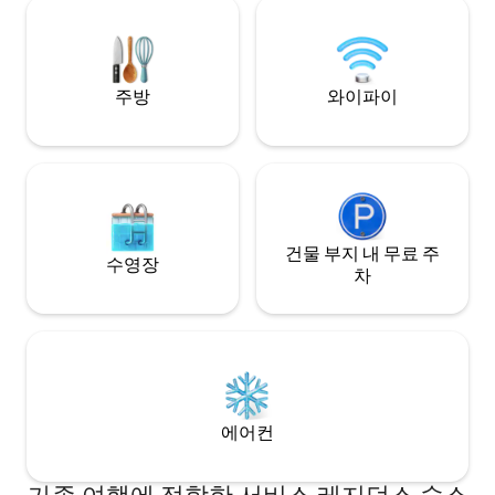
다. 도보 10분 거
랑, 바, 세븐일레븐
주방
와이파이
건물 부지 내 무료 주
수영장
차
에어컨