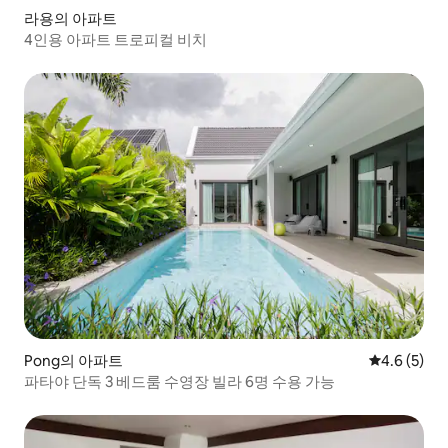
라용의 아파트
4인용 아파트 트로피컬 비치
Pong의 아파트
평점 4.6점(
4.6 (5)
파타야 단독 3 베드룸 수영장 빌라 6명 수용 가능