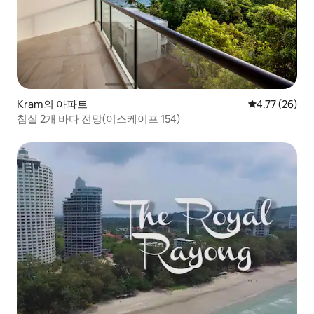
Kram의 아파트
평점 4.77점(5
4.77 (26)
침실 2개 바다 전망(이스케이프 154)