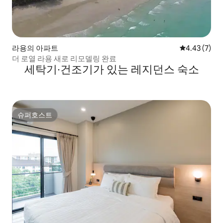
라용의 아파트
평점 4.43점(
4.43 (7)
더 로열 라용 새로 리모델링 완료
세탁기∙건조기가 있는 레지던스 숙소
슈퍼호스트
슈퍼호스트