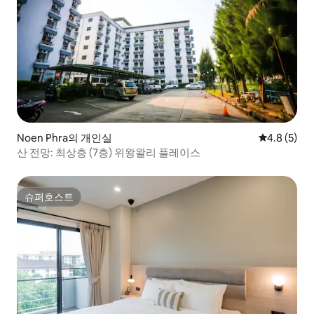
Noen Phra의 개인실
평점 4.8점(
4.8 (5)
산 전망: 최상층 (7층) 위왕왈리 플레이스
슈퍼호스트
슈퍼호스트