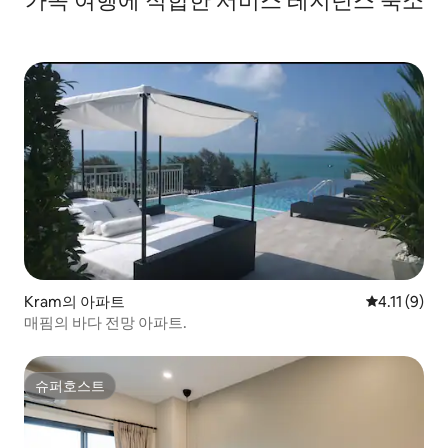
가족 여행에 적합한 서비스 레지던스 숙소
Kram의 아파트
평점 4.11점
4.11 (9)
매핌의 바다 전망 아파트.
슈퍼호스트
슈퍼호스트