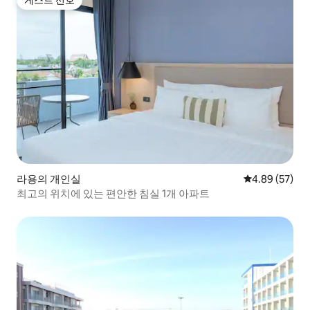
게스트 선호
게스트 선호
라용의 개인실
평점 4.89점(5
4.89 (57)
최고의 위치에 있는 편안한 침실 1개 아파트