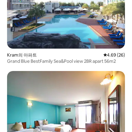
Kram의 아파트
평점 4.69점(5
4.69 (26)
Grand Blue BestFamily Sea&Pool view 2BR apart 56m2