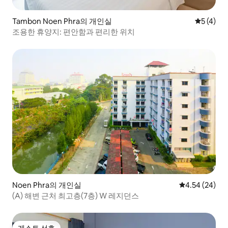
Tambon Noen Phra의 개인실
평점 5점(
5 (4)
조용한 휴양지: 편안함과 편리한 위치
Noen Phra의 개인실
평점 4.54점(5
4.54 (24)
(A) 해변 근처 최고층(7층) W 레지던스