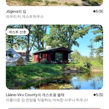
Jõgeva의 집
평점 5점(
5 (9)
라우리 티 게스트하우스
게스트 선호
게스트 선호
Lääne-Viru County의 게스트용 별채
평점 5점(
5 (5)
아름다운 강 전망을 자랑하는 아늑한 사우나 하우스!