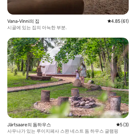
Vana-Vinni의 집
평점 4.85점(5
4.85 (61)
시골에 있는 집의 아늑한 부분.
Järtsaare의 돔하우스
평점 5점(
5 (3)
사우나가 있는 루이지페사 스완 네스트 돔 하우스 글램핑