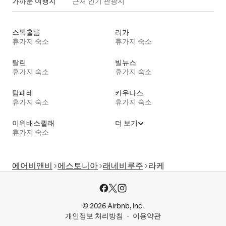
가까운 여행지
근처 인기 관광지
스톡홀름
리가
휴가지 숙소
휴가지 숙소
탈린
빌뉴스
휴가지 숙소
휴가지 숙소
탐페레
카우나스
휴가지 숙소
휴가지 숙소
이위배스퀼래
더 보기
휴가지 숙소
에어비앤비
에스토니아
래네비루주
라케
© 2026 Airbnb, Inc.
개인정보 처리방침
이용약관