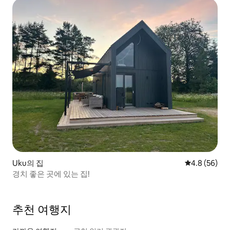
Uku의 집
평점 4.8점(5
4.8 (56)
경치 좋은 곳에 있는 집!
추천 여행지