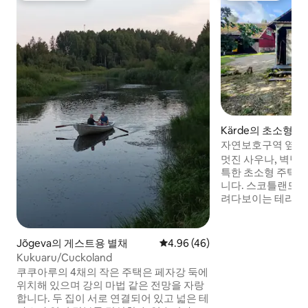
Kärde의 초소형 
자연보호구역 옆 셀
주택
멋진 사우나, 벽난로
특한 초소형 주택으
니다. 스코틀랜드산
려다보이는 테라스. 
방, 아름다운 전망,
조용합니다. 엔들라 
Nature Reserv
Jõgeva의 게스트용 별채
평점 4.96점(5점 만점), 후기 46
4.96 (46)
로 앞에 있습니다. 
Kukuaru/Cuckoland
카약을 대여할 수 있
쿠쿠아루의 4채의 작은 주택은 페자강 둑에
이킹, 카약, 조류 관찰
위치해 있으며 강의 마법 같은 전망을 자랑
서 깊은 Kärde Pea
합니다. 두 집이 서로 연결되어 있고 넓은 테
Männikjärve bog