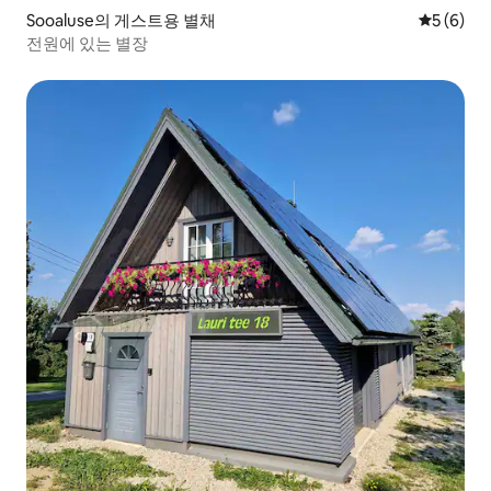
Sooaluse의 게스트용 별채
평점 5점(
5 (6)
전원에 있는 별장