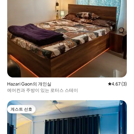
Hazari Gaon의 개인실
평점 4.67점(
4.67 (3)
에어컨과 주방이 있는 로터스 스테이
게스트 선호
게스트 선호