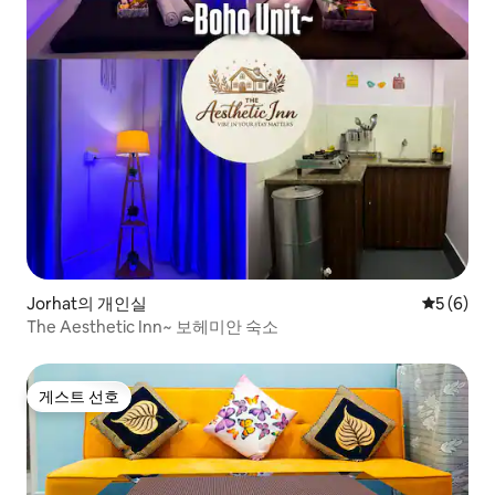
Jorhat의 개인실
평점 5점(
5 (6)
The Aesthetic Inn~ 보헤미안 숙소
게스트 선호
게스트 선호