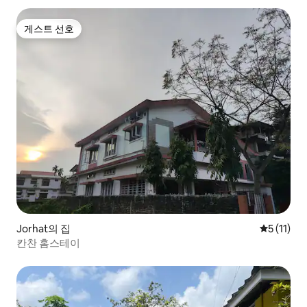
게스트 선호
게스트 선호
Jorhat의 집
평점 5점(5
5 (11)
칸찬 홈스테이