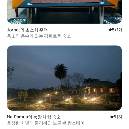
Jorhat의 초소형 주택
평점 5점(5
5 (12)
욕조와 온수가 있는 평화로운 숙소
Na-Pamua의 농장 체험 숙소
평점 5점(
5 (3)
울창한 차밭에 둘러싸인 보쿨 본 팜스테이.