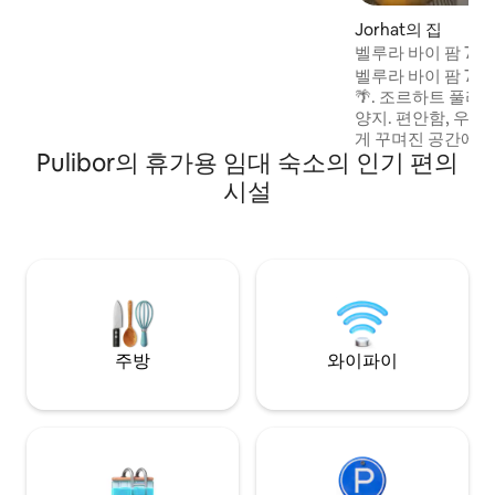
Jorhat의 집
벨루라 바이 팜 715
벨루라 바이 팜 71
🌴. 조르하트 풀리
양지. 편안함, 우아
게 꾸며진 공간에 
Pulibor의 휴가용 임대 숙소의 인기 편의
하게 꾸며진 1BHK는
실, 화장실, 스마트 
시설
대적인 매력과 조
러진 고요한 분위기
녹색 정원으로 둘러
트 근처에 위치해 있
여행자 또는 원격 
제공합니다.
주방
와이파이