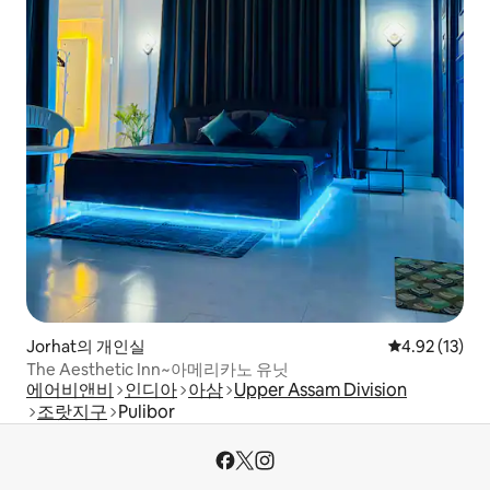
Jorhat의 개인실
평점 4.92점(5
4.92 (13)
The Aesthetic Inn~아메리카노 유닛
에어비앤비
인디아
아삼
Upper Assam Division
조랏지구
Pulibor