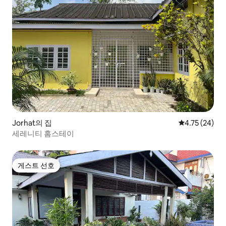
Jorhat의 집
평점 4.75점(5
4.75 (24)
세레니티 홈스테이
게스트 선호
게스트 선호