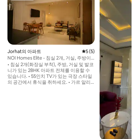
Jorhat의 아파트
평점 5점(5점 만점), 후기 5
5 (5)
NOI Homes Elite - 침실 2개, 거실, 주방이
있는 아파트 + 연중무휴 관리인
• 침실 2개(화장실 부착), 주방, 거실 및 발코
니가 있는 2BHK 아파트 전체를 이용할 수
있습니다. • 55인치 TV가 있는 극장 스타일
의 공간에서 휴식을 취하세요. • 가르 알리
시장, 카페 및 길거리 음식 근처의 훌륭한 조
르핫 지역에 머무르실 수 있습니다. • 공항,
버스 정류장 및 기차역에 쉽게 도착할 수 있
습니다. • 주방, 옥상 테라스 및 세탁기를 자
유롭게 사용하실 수 있습니다. • 연중무휴
관리인이 있는 안전한 지역에 머무르실 수
있습니다. • 숙소 전체에서 빠른 와이파이를
즐기실 수 있습니다. • 1인당 150루피에 조
식 제공